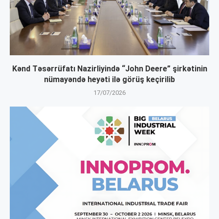
Kənd Təsərrüfatı Nazirliyində “John Deere” şirkətinin
nümayəndə heyəti ilə görüş keçirilib
17/07/2026