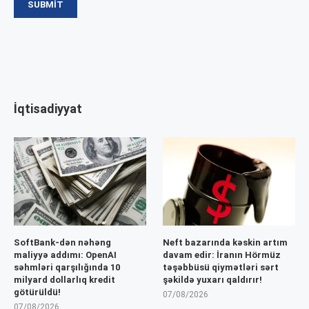
İqtisadiyyat
SoftBank-dən nəhəng
Neft bazarında kəskin artım
maliyyə addımı: OpenAI
davam edir: İranın Hörmüz
səhmləri qarşılığında 10
təşəbbüsü qiymətləri sərt
milyard dollarlıq kredit
şəkildə yuxarı qaldırır!
götürüldü!
07/08/2026
07/08/2026