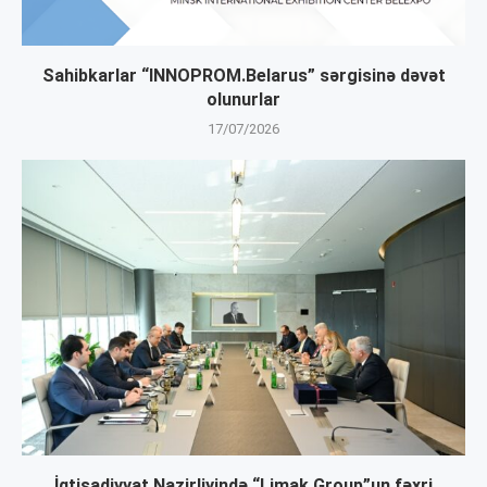
Sahibkarlar “INNOPROM.Belarus” sərgisinə dəvət
olunurlar
17/07/2026
İqtisadiyyat Nazirliyində “Limak Group”un fəxri