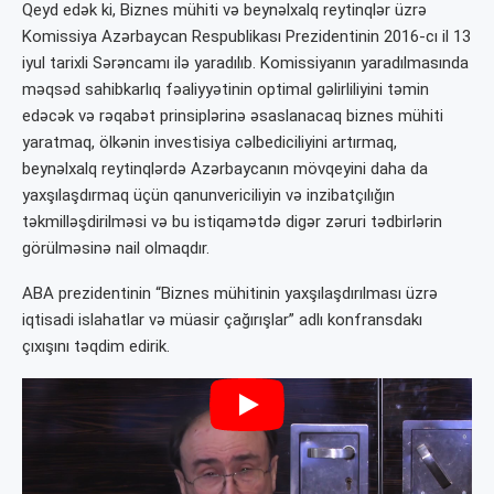
Qeyd edək ki, Biznes mühiti və beynəlxalq reytinqlər üzrə
Komissiya Azərbaycan Respublikası Prezidentinin 2016-cı il 13
iyul tarixli Sərəncamı ilə yaradılıb. Komissiyanın yaradılmasında
məqsəd sahibkarlıq fəaliyyətinin optimal gəlirliliyini təmin
edəcək və rəqabət prinsiplərinə əsaslanacaq biznes mühiti
yaratmaq, ölkənin investisiya cəlbediciliyini artırmaq,
beynəlxalq reytinqlərdə Azərbaycanın mövqeyini daha da
yaxşılaşdırmaq üçün qanunvericiliyin və inzibatçılığın
təkmilləşdirilməsi və bu istiqamətdə digər zəruri tədbirlərin
görülməsinə nail olmaqdır.
ABA prezidentinin “Biznes mühitinin yaxşılaşdırılması üzrə
iqtisadi islahatlar və müasir çağırışlar” adlı konfransdakı
çıxışını təqdim edirik.