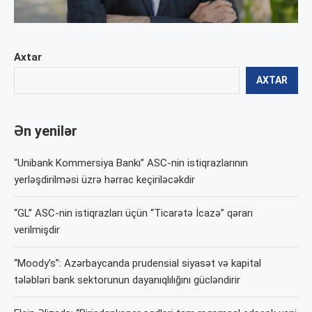
Axtar
AXTAR
Ən yenilər
“Unibank Kommersiya Bankı” ASC-nin istiqrazlarının
yerləşdirilməsi üzrə hərrac keçiriləcəkdir
“GL” ASC-nin istiqrazları üçün “Ticarətə İcazə” qərarı
verilmişdir
“Moody’s”: Azərbaycanda prudensial siyasət və kapital
tələbləri bank sektorunun dayanıqlılığını gücləndirir