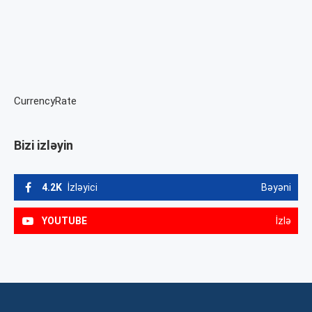
CurrencyRate
Bizi izləyin
4.2K
İzləyici
Bəyəni
YOUTUBE
İzlə