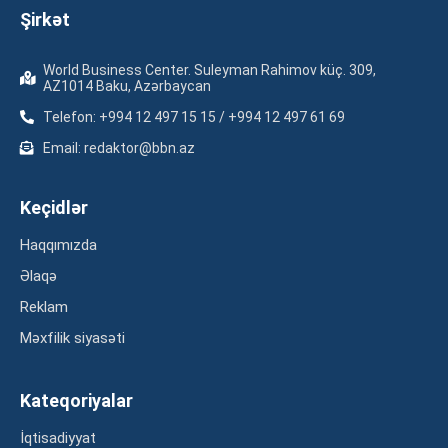
Şirkət
World Business Center. Suleyman Rahimov küç. 309,
AZ1014 Baku, Azərbaycan
Telefon: +994 12 497 15 15 / +994 12 497 61 69
Email: redaktor@bbn.az
Keçidlər
Haqqımızda
Əlaqə
Reklam
Məxfilik siyasəti
Kateqoriyalar
İqtisadiyyat