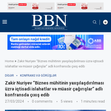
»
Home
Zakir Nuriyev “Biznes mühitinin yaxşılaşdırılması üzrə iqtisadi
islahatlar və müasir çağırışlar” adlı konfransda çıxış edib
DIGƏR
KONFRANS VƏ GÖRÜŞLƏR
Zakir Nuriyev “Biznes mühitinin yaxşılaşdırılması
üzrə iqtisadi islahatlar və müasir çağırışlar” adlı
konfransda çıxış edib
27/03/2024
0 comments
5
views
1 minutes read