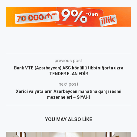
previous post
Bank VTB (Azərbaycan) ASC könüllü tibbi sığorta üzrə
TENDER ELAN EDİR
next post
Xarici valyutaların Azərbaycan manatına qarşı rəsmi
məzənnələri – SİYAHI
YOU MAY ALSO LIKE