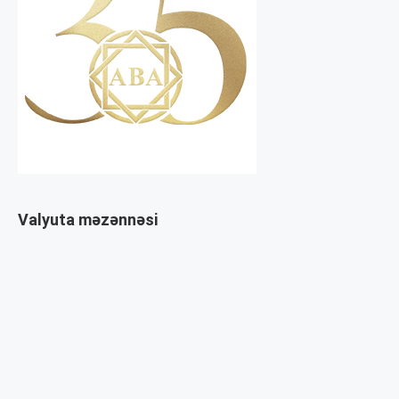
Valyuta məzənnəsi