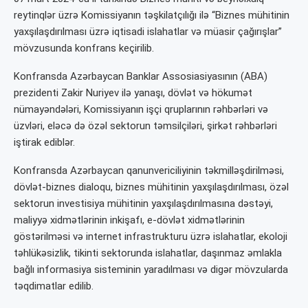
reytinqlər üzrə Komissiyanın təşkilatçılığı ilə “Biznes mühitinin
yaxşılaşdırılması üzrə iqtisadi islahatlar və müasir çağırışlar”
mövzusunda konfrans keçirilib.
Konfransda Azərbaycan Banklar Assosiasiyasının (ABA)
prezidenti Zakir Nuriyev ilə yanaşı, dövlət və hökumət
nümayəndələri, Komissiyanın işçi qruplarının rəhbərləri və
üzvləri, eləcə də özəl sektorun təmsilçiləri, şirkət rəhbərləri
iştirak ediblər.
Konfransda Azərbaycan qanunvericiliyinin təkmilləşdirilməsi,
dövlət-biznes dialoqu, biznes mühitinin yaxşılaşdırılması, özəl
sektorun investisiya mühitinin yaxşılaşdırılmasına dəstəyi,
maliyyə xidmətlərinin inkişafı, e-dövlət xidmətlərinin
göstərilməsi və internet infrastrukturu üzrə islahatlar, ekoloji
təhlükəsizlik, tikinti sektorunda islahatlar, daşınmaz əmlakla
bağlı informasiya sisteminin yaradılması və digər mövzularda
təqdimatlar edilib.