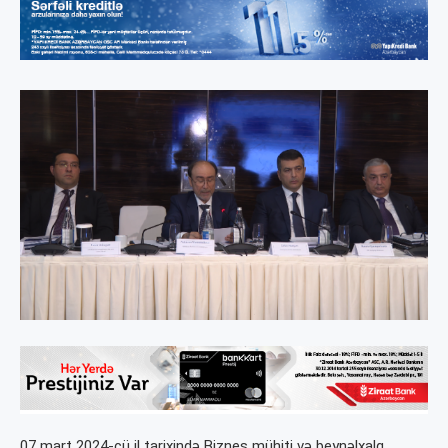
07 mart 2024-cü il tarixində Biznes mühiti və beynəlxalq