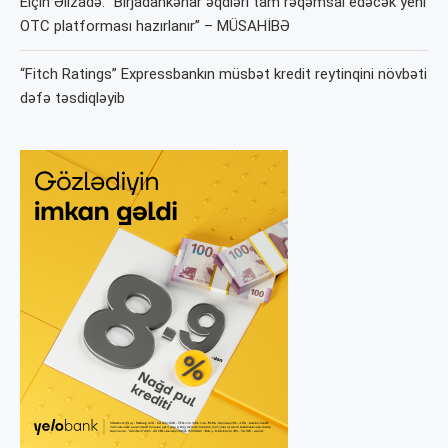
Elçin Əlizadə: “Birjadankənar əqdləri tam rəqəmsal edəcək yeni
OTC platforması hazırlanır” – MÜSAHİBƏ
“Fitch Ratings” Expressbankın müsbət kredit reytinqini növbəti
dəfə təsdiqləyib