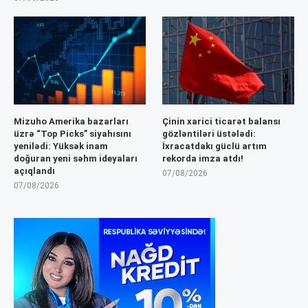
Mizuho Amerika bazarları
Çinin xarici ticarət balansı
üzrə “Top Picks” siyahısını
gözləntiləri üstələdi:
yenilədi: Yüksək inam
İxracatdakı güclü artım
doğuran yeni səhm ideyaları
rekorda imza atdı!
açıqlandı
07/08/2026
07/08/2026