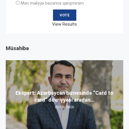
Mən maliyyə bazarına qarışmıram
View Results
Müsahibə
Ekspert: Azərbaycan biznesində “Card to
card” dövriyyəsi aradan...
03/08/2026