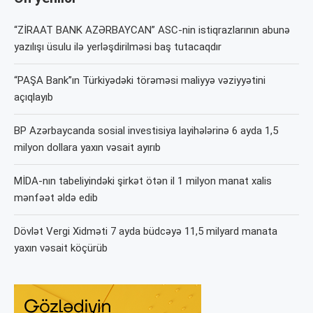
“ZİRAAT BANK AZƏRBAYCAN” ASC-nin istiqrazlarının abunə
yazılışı üsulu ilə yerləşdirilməsi baş tutacaqdır
“PAŞA Bank”ın Türkiyədəki törəməsi maliyyə vəziyyətini
açıqlayıb
BP Azərbaycanda sosial investisiya layihələrinə 6 ayda 1,5
milyon dollara yaxın vəsait ayırıb
MİDA-nın tabeliyindəki şirkət ötən il 1 milyon manat xalis
mənfəət əldə edib
Dövlət Vergi Xidməti 7 ayda büdcəyə 11,5 milyard manata
yaxın vəsait köçürüb