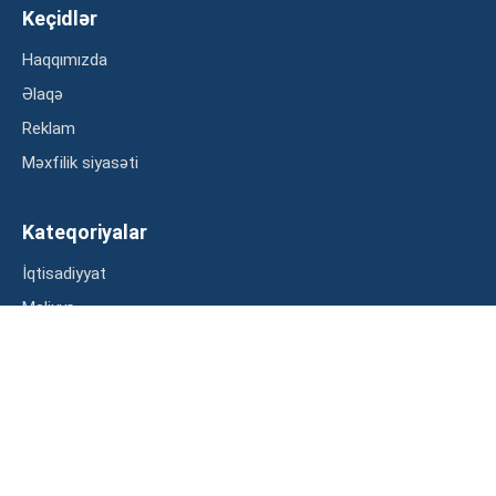
Keçidlər
Haqqımızda
Əlaqə
Reklam
Məxfilik siyasəti
Kateqoriyalar
İqtisadiyyat
Maliyyə
Müsahibə
Statistika
Abunə ol