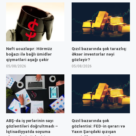
Neft ucuzlaşır: Hörmüz
Qızıl bazarında şok tarazlıq:
boğazı ilə bağlı ümidlər
Əksər investorlar nəyi
qiymətləri aşağı çəkir
gözləyir?
05/08/2026
05/08/2026
ABŞ-da iş yerlərinin sayı
Qızıl bazarında şok
gözləntiləri doğrultmadı –
gözləntisi: FED-in qərarı və
İqtisadiyyatda soyuma
Yaxın Şərqdəki qızışan