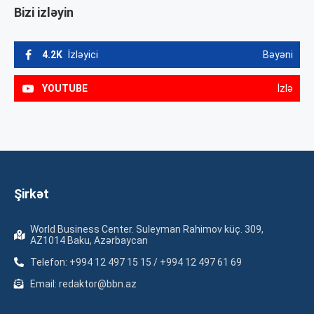
Bizi izləyin
4.2K
İzləyici
Bəyəni
YOUTUBE
İzlə
Şirkət
World Business Center. Suleyman Rahimov küç. 309,
AZ1014 Baku, Azərbaycan
Telefon: +994 12 497 15 15 / +994 12 497 61 69
Email: redaktor@bbn.az