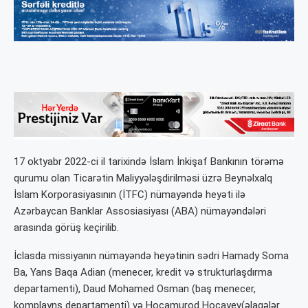
17 oktyabr 2022-ci il tarixində İslam İnkişaf Bankının törəmə
qurumu olan Ticarətin Maliyyələşdirilməsi üzrə Beynəlxalq
İslam Korporasiyasının (İTFC) nümayəndə heyəti ilə
Azərbaycan Banklar Assosiasiyası (ABA) nümayəndələri
arasında görüş keçirilib.
İclasda missiyanın nümayəndə heyətinin sədri Hamady Soma
Ba, Yans Baqa Adian (menecer, kredit və strukturlaşdırma
departamenti), Daud Mohamed Osman (baş menecer,
komplayns departamenti) və Hocamurod Hocayev(əlaqələr