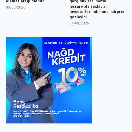
əlamətləri güclənir!
gərginlik sarı metalı
nəzarətdə saxlayır!
05/08/2026
İnvestorlar indi hansı sürprizi
gözləyir?
04/08/2026