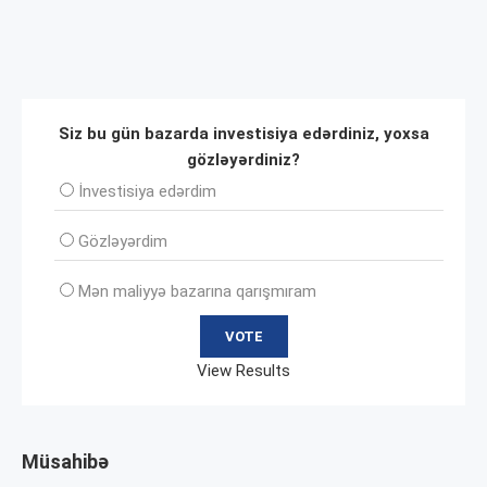
Siz bu gün bazarda investisiya edərdiniz, yoxsa
gözləyərdiniz?
İnvеstisiya edərdim
Gözləyərdim
Mən maliyyə bazarına qarışmıram
View Results
Müsahibə