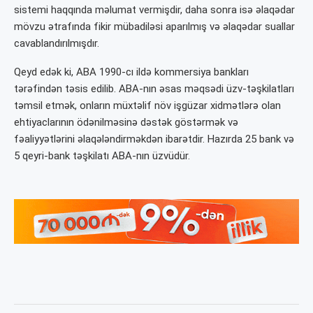
sistemi haqqında məlumat vermişdir, daha sonra isə əlaqədar
mövzu ətrafında fikir mübadiləsi aparılmış və əlaqədar suallar
cavablandırılmışdır.
Qeyd edək ki, ABA 1990-cı ildə kommersiya bankları
tərəfindən təsis edilib. ABA-nın əsas məqsədi üzv-təşkilatları
təmsil etmək, onların müxtəlif növ işgüzar xidmətlərə olan
ehtiyaclarının ödənilməsinə dəstək göstərmək və
fəaliyyətlərini əlaqələndirməkdən ibarətdir. Hazırda 25 bank və
5 qeyri-bank təşkilatı ABA-nın üzvüdür.