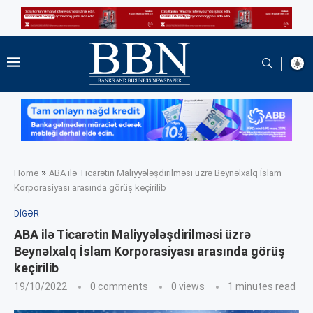
»
Home
ABA ilə Ticarətin Maliyyələşdirilməsi üzrə Beynəlxalq İslam
Korporasiyası arasında görüş keçirilib
DIGƏR
ABA ilə Ticarətin Maliyyələşdirilməsi üzrə
Beynəlxalq İslam Korporasiyası arasında görüş
keçirilib
19/10/2022
0 comments
0
views
1 minutes read