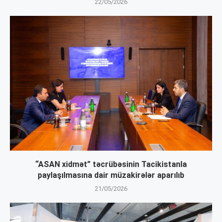
22/05/2026
“ASAN xidmət” təcrübəsinin Tacikistanla
paylaşılmasına dair müzakirələr aparılıb
21/05/2026