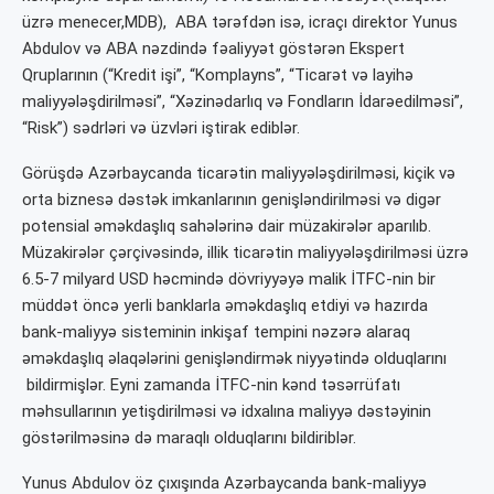
üzrə menecer,MDB), ABA tərəfdən isə, icraçı direktor Yunus
Abdulov və ABA nəzdində fəaliyyət göstərən Ekspert
Qruplarının (“Kredit işi”, “Komplayns”, “Ticarət və layihə
maliyyələşdirilməsi”, “Xəzinədarlıq və Fondların İdarəedilməsi”,
“Risk”) sədrləri və üzvləri iştirak ediblər.
Görüşdə Azərbaycanda ticarətin maliyyələşdirilməsi, kiçik və
orta biznesə dəstək imkanlarının genişləndirilməsi və digər
potensial əməkdaşlıq sahələrinə dair müzakirələr aparılıb.
Müzakirələr çərçivəsində, illik ticarətin maliyyələşdirilməsi üzrə
6.5-7 milyard USD həcmində dövriyyəyə malik İTFC-nin bir
müddət öncə yerli banklarla əməkdaşlıq etdiyi və hazırda
bank-maliyyə sisteminin inkişaf tempini nəzərə alaraq
əməkdaşlıq əlaqələrini genişləndirmək niyyətində olduqlarını
bildirmişlər. Eyni zamanda İTFC-nin kənd təsərrüfatı
məhsullarının yetişdirilməsi və idxalına maliyyə dəstəyinin
göstərilməsinə də maraqlı olduqlarını bildiriblər.
Yunus Abdulov öz çıxışında Azərbaycanda bank-maliyyə