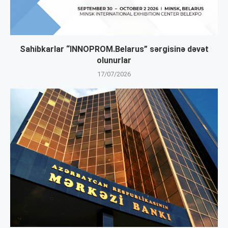
Sahibkarlar “INNOPROM.Belarus” sərgisinə dəvət
olunurlar
17/07/2026