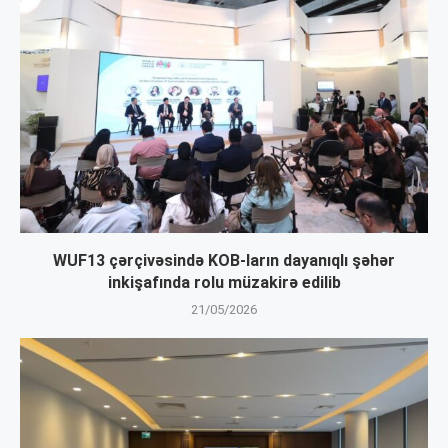
WUF13 çərçivəsində KOB-ların dayanıqlı şəhər
inkişafında rolu müzakirə edilib
21/05/2026