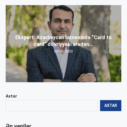
Ekspert: Azərbaycan biznesində “Card to
card” dövriyyəsi aradan...
03/08/2026
Axtar
AXTAR
Ən yenilər