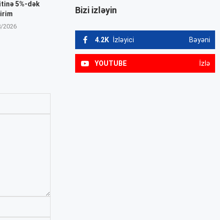
itinə 5%-dək
Bizi izləyin
irim
8/2026
4.2K
İzləyici
Bəyəni
YOUTUBE
İzlə