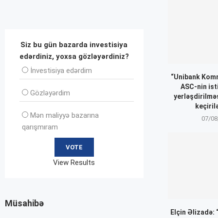
Siz bu gün bazarda investisiya
edərdiniz, yoxsa gözləyərdiniz?
İnvеstisiya edərdim
“Unibank Komm
ASC-nin ist
Gözləyərdim
yerləşdirilmə
keçiril
Mən maliyyə bazarına
07/08
qarışmıram
View Results
Müsahibə
Elçin Əlizadə: