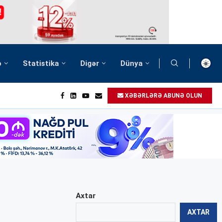
ə
Statistika
Digər
Dünya
XƏBƏRLƏRƏ ABUNƏ OLUN
Axtar
AXTAR