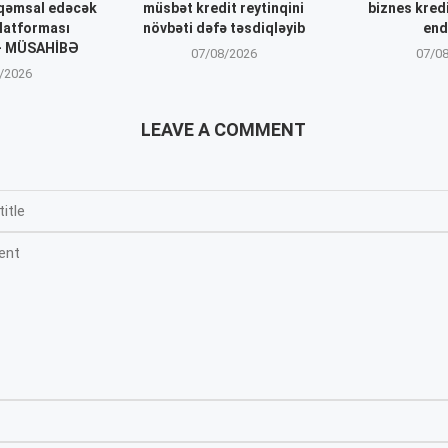
əqəmsal edəcək
müsbət kredit reytinqini
biznes kred
latforması
növbəti dəfə təsdiqləyib
end
 – MÜSAHİBƏ
07/08/2026
07/0
/2026
LEAVE A COMMENT