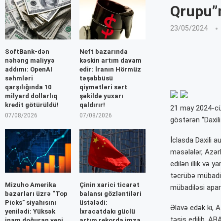
Qrupu”n
23/05/2024
SoftBank-dən
Neft bazarında
nəhəng maliyyə
kəskin artım davam
addımı: OpenAI
edir: İranın Hörmüz
səhmləri
təşəbbüsü
qarşılığında 10
qiymətləri sərt
milyard dollarlıq
şəkildə yuxarı
kredit götürüldü!
qaldırır!
21 may 2024-cü 
07/08/2026
07/08/2026
göstərən “Daxili
İclasda Daxili a
məsələlər, Azər
edilən illik və y
təcrübə mübadilə
Mizuho Amerika
Çinin xarici ticarət
mübadiləsi aparı
bazarları üzrə “Top
balansı gözləntiləri
Picks” siyahısını
üstələdi:
Əlavə edək ki, 
yenilədi: Yüksək
İxracatdakı güclü
təsis edilib. A
inam doğuran yeni
artım rekorda imza