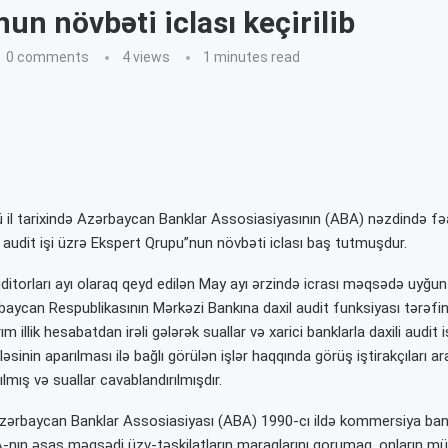
un növbəti iclası keçirilib
0 comments
4
views
1 minutes read
il tarixində Azərbaycan Banklar Assosiasiyasının (ABA) nəzdində fəa
 audit işi üzrə Ekspert Qrupu”nun növbəti iclası baş tutmuşdur.
uditorları ayı olaraq qeyd edilən May ayı ərzində icrası məqsədə uyğu
baycan Respublikasının Mərkəzi Bankına daxil audit funksiyası tərəf
arım illik hesabatdan irəli gələrək suallar və xarici banklarla daxili audi
sinin aparılması ilə bağlı görülən işlər haqqında görüş iştirakçıları ara
lmış və suallar cavablandırılmışdır.
Azərbaycan Banklar Assosiasiyası (ABA) 1990-cı ildə kommersiya bank
BA-nın əsas məqsədi üzv-təşkilatların maraqlarını qorumaq, onların mü