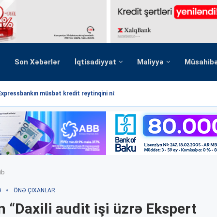
Son Xəbərlər
İqtisadiyyat
Maliyyə
Müsahib
Expressbankın müsbət kredit reytinqini növbəti dəfə...
ib
Ə
ÖNƏ ÇIXANLAR
 “Daxili audit işi üzrə Ekspert