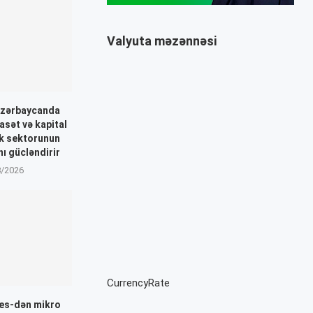
Valyuta məzənnəsi
Azərbaycanda
asət və kapital
nk sektorunun
nı gücləndirir
8/2026
CurrencyRate
nes-dən mikro