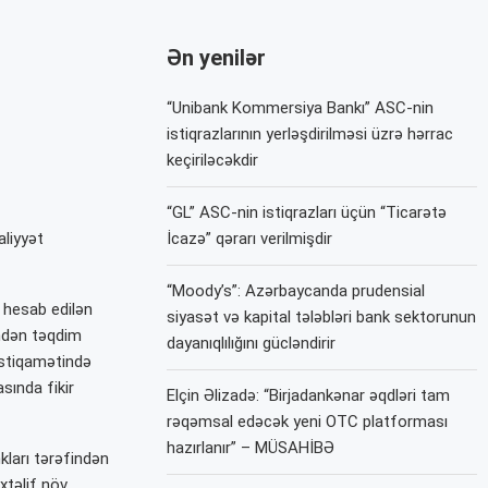
Ən yenilər
“Unibank Kommersiya Bankı” ASC-nin
istiqrazlarının yerləşdirilməsi üzrə hərrac
keçiriləcəkdir
“GL” ASC-nin istiqrazları üçün “Ticarətə
liyyət
İcazə” qərarı verilmişdir
“Moody’s”: Azərbaycanda prudensial
n hesab edilən
siyasət və kapital tələbləri bank sektorunun
indən təqdim
dayanıqlılığını gücləndirir
t istiqamətində
sında fikir
Elçin Əlizadə: “Birjadankənar əqdləri tam
rəqəmsal edəcək yeni OTC platforması
hazırlanır” – MÜSAHİBƏ
ları tərəfindən
xtəlif növ