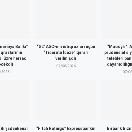
ersiya Bankı”
“GL” ASC-nin istiqrazları üçün
“Moody’s”: 
iqrazlarının
“Ticarətə İcazə” qərarı
prudensial siy
si üzrə hərrac
verilmişdir
tələbləri ba
əcəkdir
dayanıqlılığı
07/08/2026
/2026
07/0
 “Birjadankənar
“Fitch Ratings” Expressbankın
Birbank Biz