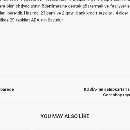
ərə olan ehtiyaclarının ödənilməsinə dəstək göstərmək və fəaliyyətlər
n ibarətdir. Hazırda, 23 bank və 2 qeyri-bank kredit təşkilatı, 4 digər 
ikdə 29 təşkilat ABA-nın üzvüdür.
 barədə
KOBİA-nın sahibkarlarla
Goranboy rayo
YOU MAY ALSO LIKE