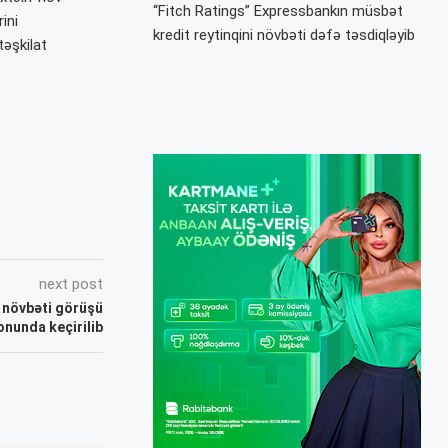
“Fitch Ratings” Expressbankın müsbət
ini
kredit reytinqini növbəti dəfə təsdiqləyib
təşkilat
next post
 növbəti görüşü
nunda keçirilib