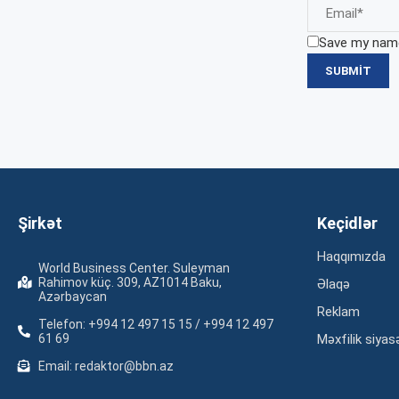
Save my name,
Şirkət
Keçidlər
Haqqımızda
World Business Center. Suleyman
Rahimov küç. 309, AZ1014 Baku,
Əlaqə
Azərbaycan
Reklam
Telefon: +994 12 497 15 15 / +994 12 497
61 69
Məxfilik siyas
Email: redaktor@bbn.az