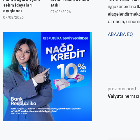
səhm ideyaları
atdı!
işgüzar xidmətl
açıqlandı
07/08/2026
əlaqələndirməkdə
07/08/2026
olmaqla, ümumil
ABA
ABA EQ
previous post
Valyuta hərracı