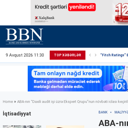
9 Avqust 2026 11:30
TOP XƏBƏRLƏR
“Fitch Ratings” 
»
Home
ABA-nın “Daxili audit işi üzrə Ekspert Qrupu”nun növbəti iclası keçiril
BANK
MALIYY
İqtisadiyyat
ABA-nın