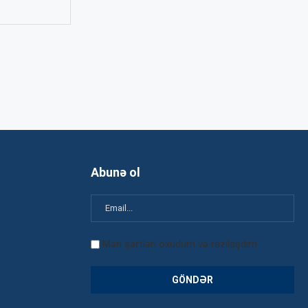
Abunə ol
Mən şərtləri oxudum və razılaşdım