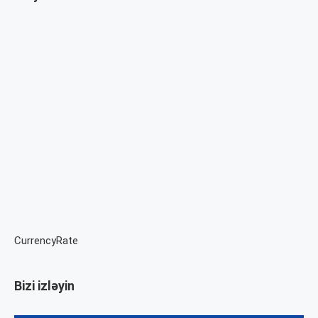
CurrencyRate
Bizi izləyin