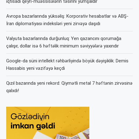
iqtisadi qeyri-müəssisələrin təsirini yumşaldır
Avropa bazarlarında yüksəliş: Korporativ hesabatlar və ABŞ-
İran diplomatiyası indeksləri yeni zirvəyə daşıdı
Valyuta bazarlarında durğunluq: Yen qazancını qorumağa
çalışır, dollar isə 6 həftəlik minimum səviyyələrə yaxındır
Google-da süni intellekt rəhbərliyində böyük dəyişiklik: Demis
Hassabis yeni vəzifəyə keçdi
Qızıl bazarında yeni rekord: Qiymətli metal 7 həftənin zirvəsinə
qalxdı!