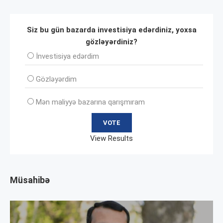
Siz bu gün bazarda investisiya edərdiniz, yoxsa
gözləyərdiniz?
İnvеstisiya edərdim
Gözləyərdim
Mən maliyyə bazarına qarışmıram
View Results
Müsahibə