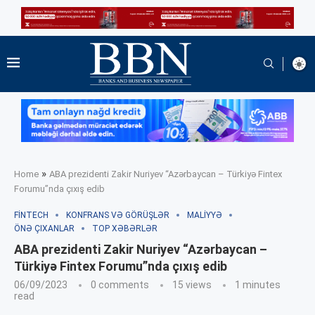
»
Home
ABA prezidenti Zakir Nuriyev “Azərbaycan – Türkiyə Fintex
Forumu”nda çıxış edib
FINTECH
KONFRANS VƏ GÖRÜŞLƏR
MALIYYƏ
ÖNƏ ÇIXANLAR
TOP XƏBƏRLƏR
ABA prezidenti Zakir Nuriyev “Azərbaycan –
Türkiyə Fintex Forumu”nda çıxış edib
06/09/2023
0 comments
15
views
1 minutes
read