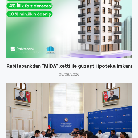
Rabitəbankdan “MİDA” xətti ilə güzəştli ipoteka imkanı
05/08/2026