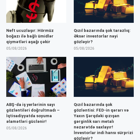
Neft ucuzlaşır: Hörmüz
Qızıl bazarında şok tarazlıq:
boğazı ilə bağlı ümidlər
Əksər investorlar nəyi
qiymətləri aşağı çəkir
gözləyir?
05/08/2026
05/08/2026
ABŞ-da iş yerlərinin sayı
Qızıl bazarında şok
gözləntiləri doğrultmadı –
gözləntisi: FED-in qərarı və
İqtisadiyyatda soyuma
Yaxın Şərqdəki qızışan
əlamətləri güclənir!
gərginlik sarı metalı
nəzarətdə saxlayır!
05/08/2026
İnvestorlar indi hansı sürprizi
gözləyir?