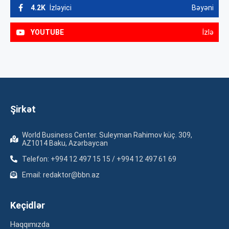
4.2K
İzləyici
Bəyəni
YOUTUBE
İzlə
Şirkət
World Business Center. Suleyman Rahimov küç. 309,
AZ1014 Baku, Azərbaycan
Telefon: +994 12 497 15 15 / +994 12 497 61 69
Email: redaktor@bbn.az
Keçidlər
Haqqımızda