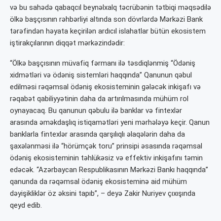
və bu sahədə qabaqcıl beynəlxalq təcrübənin tətbiqi məqsədilə
ölkə başçısının rəhbərliyi altında son dövrlərdə Mərkəzi Bank
tərəfindən həyata keçirilən ardıcıl islahatlar bütün ekosistem
iştirakçılarının diqqət mərkəzindədir:
“Ölkə başçısının müvafiq fərmanı ilə təsdiqlənmiş “Ödəniş
xidmətləri və ödəniş sistemləri haqqında” Qanunun qəbul
edilməsi rəqəmsal ödəniş ekosisteminin gələcək inkişafı və
rəqabət qabiliyyətinin daha da artırılmasında mühüm rol
oynayacaq. Bu qanunun qəbulu ilə banklar və fintexlər
arasında əməkdaşlıq istiqamətləri yeni mərhələyə keçir. Qanun
banklarla fintexlər arasında qarşılıqlı əlaqələrin daha da
şaxələnməsi ilə “hörümçək toru” prinsipi əsasında rəqəmsal
ödəniş ekosisteminin təhlükəsiz və effektiv inkişafını təmin
edəcək. “Azərbaycan Respublikasının Mərkəzi Bankı haqqında”
qanunda da rəqəmsal ödəniş ekosisteminə aid mühüm
dəyişikliklər öz əksini tapıb”, – deyə Zakir Nuriyev çıxışında
qeyd edib.