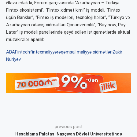
Əlavə edək ki, Forum çərçivəsində “Azərbaycan – Türkiyə
Fintex ekosistemi”, “Fintex xidmət kimi” iş modeli, “Fintex
üçün Banklar”, “Fintex iş modelləri, texnoloji həllər”, “Türkiyə və
Azərbaycan ödəniş xidmətləri Qanunvericilik”, “Buy now, Pay
Later” iş modeli panellərində qeyd edilən istiqamətlərdə aktual
müzakirələr aparılıb.
ABA
Fintech
fintex
maliyyə
rəqəmsal maliyyə xidmətləri
Zakir
Nuriyev
previous post
Hesablama Palatası Naxçıvan Dövlət Universitetində