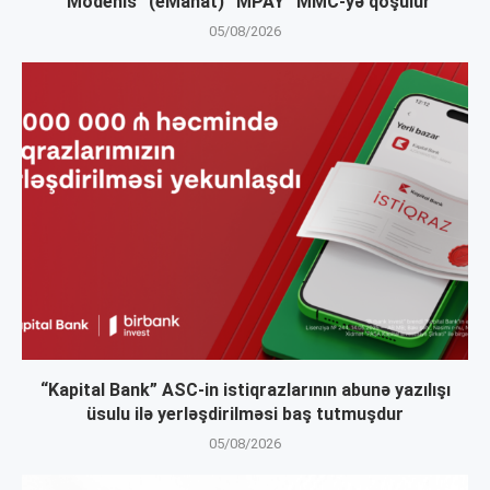
“Modenis” (eManat) “MPAY” MMC-yə qoşulur
05/08/2026
“Kapital Bank” ASC-in istiqrazlarının abunə yazılışı
üsulu ilə yerləşdirilməsi baş tutmuşdur
05/08/2026