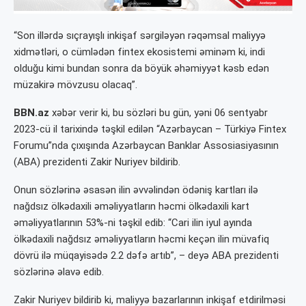
“Son illərdə sıçrayışlı inkişaf sərgiləyən rəqəmsal maliyyə
xidmətləri, o cümlədən fintex ekosistemi əminəm ki, indi
olduğu kimi bundan sonra da böyük əhəmiyyət kəsb edən
müzakirə mövzusu olacaq”.
BBN.az
xəbər verir ki, bu sözləri bu gün, yəni 06 sentyabr
2023-cü il tarixində təşkil edilən “Azərbaycan – Türkiyə Fintex
Forumu”nda çıxışında Azərbaycan Banklar Assosiasiyasının
(ABA) prezidenti Zakir Nuriyev bildirib.
Onun sözlərinə əsasən ilin əvvəlindən ödəniş kartları ilə
nağdsız ölkədaxili əməliyyatların həcmi ölkədaxili kart
əməliyyatlarının 53%-ni təşkil edib: “Cari ilin iyul ayında
ölkədaxili nağdsız əməliyyatların həcmi keçən ilin müvafiq
dövrü ilə müqayisədə 2.2 dəfə artıb”, – deyə ABA prezidenti
sözlərinə əlavə edib.
Zakir Nuriyev bildirib ki, maliyyə bazarlarının inkişaf etdirilməsi