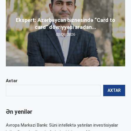
Ekspert: Azərbaycan biznesində “Card to
card” dövriyyəsi aradan...
03/08/2026
Axtar
AXTAR
Ən yenilər
Avropa Mərkəzi Bankı: Süni intellektə yatırılan investisiyalar