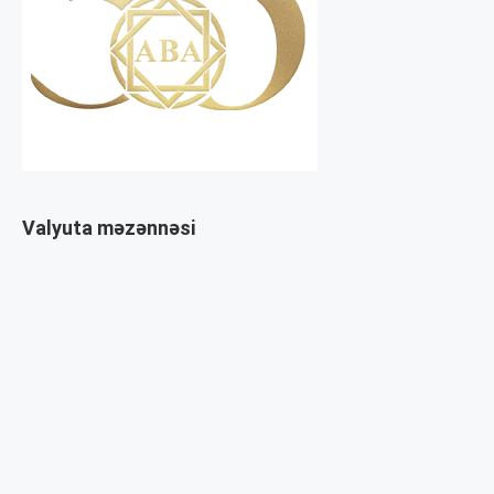
Valyuta məzənnəsi