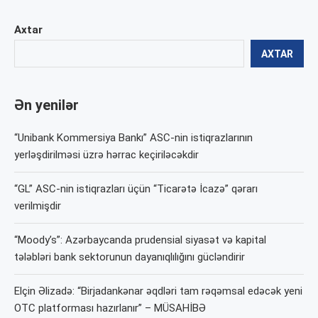
Axtar
AXTAR
Ən yenilər
“Unibank Kommersiya Bankı” ASC-nin istiqrazlarının
yerləşdirilməsi üzrə hərrac keçiriləcəkdir
“GL” ASC-nin istiqrazları üçün “Ticarətə İcazə” qərarı
verilmişdir
“Moody’s”: Azərbaycanda prudensial siyasət və kapital
tələbləri bank sektorunun dayanıqlılığını gücləndirir
Elçin Əlizadə: “Birjadankənar əqdləri tam rəqəmsal edəcək yeni
OTC platforması hazırlanır” – MÜSAHİBƏ