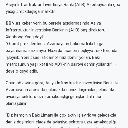
Asiya İnfrastruktur İnvestisiya Bankı (AIIB) Azərbaycanla çox
yaxşı əməkdaşlığa malikdir.
BBN.az
xəbər verir, bu barədə açıqlamasında Asiya
İnfrastruktur İnvestisiya Bankının (AIIB) baş direktoru
Xiaohong Yang deyib.
“Ötən il prezidentimiz Azərbaycan hökuməti ilə birgə
bəyannamə imzalayıb. Hazırda əsasən nəqliyyat sektorunda
işləyirik. Yəni əsas istiqamətimiz dəmir yolları, Bakı
metrosunun yaşıl xətti və ADY-nin dairəvi dəmir yollarıdır”, –
deyə o qeyd edib.
Onun sözlərinə görə, Asiya İnfrastruktur İnvestisiya Bankı ilə
Azərbaycan arasında gələcəkdə dəniz daşımaları, eləcə də
aviasiya sektoru üzrə əməkdaşlığı genişləndirilməsi
planlaşdırlır:
“Biz həmçinin Bakı Limanı ilə çox aktiv işləyirik və gələcəkdə
dəniz daşımları, eləcə də aviasiya sektoru üzrə əməkdaşlığı