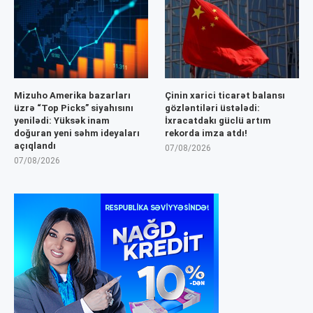
Mizuho Amerika bazarları
Çinin xarici ticarət balansı
üzrə “Top Picks” siyahısını
gözləntiləri üstələdi:
yenilədi: Yüksək inam
İxracatdakı güclü artım
doğuran yeni səhm ideyaları
rekorda imza atdı!
açıqlandı
07/08/2026
07/08/2026