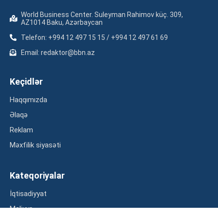
World Business Center. Suleyman Rahimov küç. 309,
AZ1014 Baku, Azərbaycan
Telefon: +994 12 497 15 15 / +994 12 497 61 69
Email: redaktor@bbn.az
Keçidlər
Haqqımızda
Əlaqə
Reklam
Məxfilik siyasəti
Kateqoriyalar
İqtisadiyyat
Maliyyə