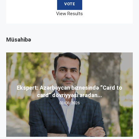
View Results
Müsahibə
Ekspert: Azərbaycan biznesində “Card to
card” dövriyyəsi aradan...
03/08/2026