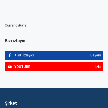
CurrencyRate
Bizi izləyin
4.2K
İzləyici
Bəyəni
YOUTUBE
İzlə
Şirkət