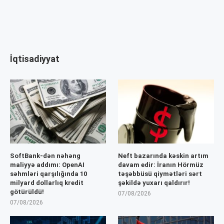
İqtisadiyyat
SoftBank-dən nəhəng
Neft bazarında kəskin artım
maliyyə addımı: OpenAI
davam edir: İranın Hörmüz
səhmləri qarşılığında 10
təşəbbüsü qiymətləri sərt
milyard dollarlıq kredit
şəkildə yuxarı qaldırır!
götürüldü!
07/08/2026
07/08/2026