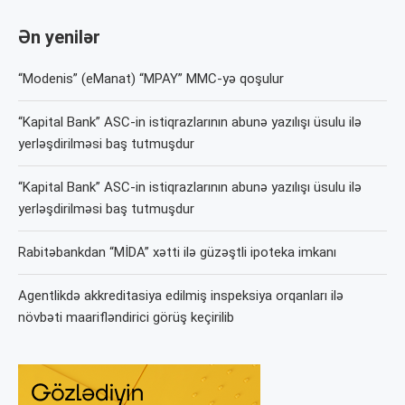
Ən yenilər
“Modenis” (eManat) “MPAY” MMC-yə qoşulur
“Kapital Bank” ASC-in istiqrazlarının abunə yazılışı üsulu ilə
yerləşdirilməsi baş tutmuşdur
“Kapital Bank” ASC-in istiqrazlarının abunə yazılışı üsulu ilə
yerləşdirilməsi baş tutmuşdur
Rabitəbankdan “MİDA” xətti ilə güzəştli ipoteka imkanı
Agentlikdə akkreditasiya edilmiş inspeksiya orqanları ilə
növbəti maarifləndirici görüş keçirilib