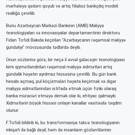
mərhələyə qədəm qoyub və artıq filialsız bankçılıq modeli
reallığa çevrilib.
Bunu Azərbaycan Mərkəzi Bankının (AMB) Maliyyə
texnologiyaları və innovasiyalar departamentinin direktoru
Fidan Tofidi Bakıda keçirilən “Azərbaycanın rəqəmsal maliyyə
gündəliyi” mövzusunda tədbirdə deyib.
Onun sözlərinə görə, bir neçə il əvvəl gələcəyin texnologiyası
kimi qiymətləndirilən rəqəmsal maliyyə xidmətləri artıq
gündəlik həyatın ayrılmaz hissəsinə çevrilib. Bu gün bank
hesabı açmaq, pul köçürmələri həyata keçirmək və digər
maliyyə xidmətlərindən istifadə etmək üçün fiziki olaraq
banka müraciət etməyə demək olar ki, ehtiyac qalmayıb.
Xidmətlərin böyük hissəsi onlayn kanallar vasitəsilə təqdim
olunur.
F.Tofidi bildirib ki, bu transformasiya təkcə texnologiyanın
inkişafı ilə bağlı deyil, həm də insanların gözləntilərinin