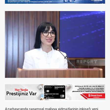
Azərbaycanda rəqəmsal maliyyə xidmətlərinin inkişafı yeni