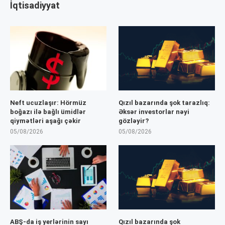
İqtisadiyyat
Neft ucuzlaşır: Hörmüz
Qızıl bazarında şok tarazlıq:
boğazı ilə bağlı ümidlər
Əksər investorlar nəyi
qiymətləri aşağı çəkir
gözləyir?
05/08/2026
05/08/2026
ABŞ-da iş yerlərinin sayı
Qızıl bazarında şok