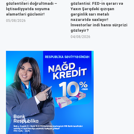
gözləntiləri doğrultmadı –
gözləntisi: FED-in qərarı və
İqtisadiyyatda soyuma
Yaxın Şərqdəki qızışan
əlamətləri güclənir!
gərginlik sarı metalı
nəzarətdə saxlayır!
05/08/2026
İnvestorlar indi hansı sürprizi
gözləyir?
04/08/2026