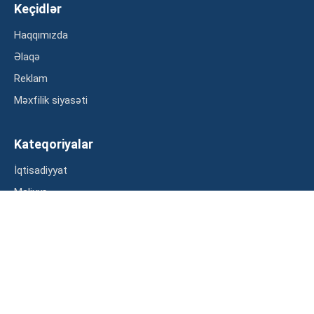
Keçidlər
Haqqımızda
Əlaqə
Reklam
Məxfilik siyasəti
Kateqoriyalar
İqtisadiyyat
Maliyyə
Müsahibə
Statistika
Abunə ol