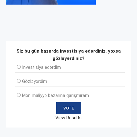
Siz bu gün bazarda investisiya edərdiniz, yoxsa
gözləyərdiniz?
İnvеstisiya edərdim
Gözləyərdim
Mən maliyyə bazarına qarışmıram
View Results