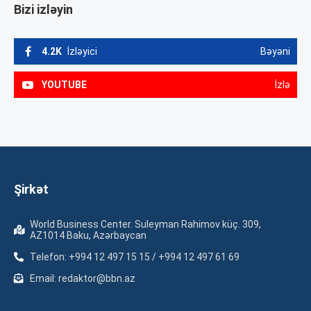
Bizi izləyin
4.2K
İzləyici
Bəyəni
YOUTUBE
İzlə
Şirkət
World Business Center. Suleyman Rahimov küç. 309,
AZ1014 Baku, Azərbaycan
Telefon: +994 12 497 15 15 / +994 12 497 61 69
Email: redaktor@bbn.az