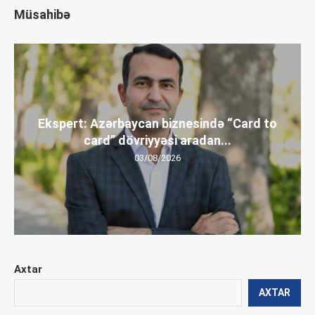
Müsahibə
Ekspert: Azərbaycan biznesində “Card to
card” dövriyyəsi aradan...
03/08/2026
Axtar
AXTAR