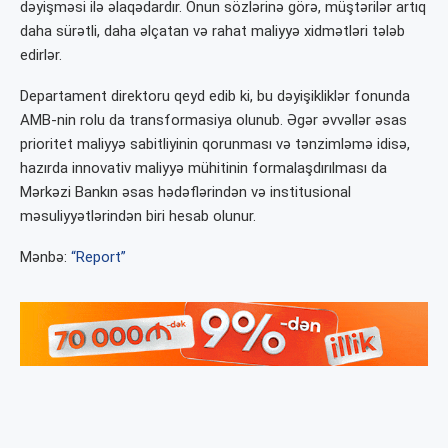
dəyişməsi ilə əlaqədardır. Onun sözlərinə görə, müştərilər artıq
daha sürətli, daha əlçatan və rahat maliyyə xidmətləri tələb
edirlər.
Departament direktoru qeyd edib ki, bu dəyişikliklər fonunda
AMB-nin rolu da transformasiya olunub. Əgər əvvəllər əsas
prioritet maliyyə sabitliyinin qorunması və tənzimləmə idisə,
hazırda innovativ maliyyə mühitinin formalaşdırılması da
Mərkəzi Bankın əsas hədəflərindən və institusional
məsuliyyətlərindən biri hesab olunur.
Mənbə:
“Report”