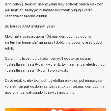
lərin ödəniş təşkilatı lisenziyaları ləğv edilərək onlara elektron
pul təşkilatı fəaliyyətini həyata keçirmək hüququ verən
lisenziyalar təqdim olunub.
Bu barədə AMB məlumat yayıb.
Məlumata əsasən, qərar “Ödəniş xidmətləri və ödəniş
sistemləri haqqında” qanunun tələblərinə uyğun olaraq qəbul
edilib.
Qərarın nəticəsində ölkədə fəaliyyət göstərən ödəniş
təşkilatlarının sayı 9-dan 7-yə enib. Eyni zamanda, elektron pul
təşkilatlarının sayı 13-dən 15-ə yüksəlib.
Qeyd edək ki, elektron pul təşkilatları elektron pul emissiyası
və elektron pul kisələri vasitəsilə müxtəlif ödəniş xidmətlərinin
göstərilməsi sahəsində fəaliyyət göstərirlər.