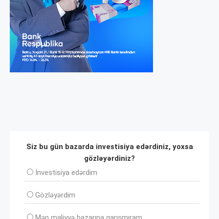
Siz bu gün bazarda investisiya edərdiniz, yoxsa
gözləyərdiniz?
İnvеstisiya edərdim
Gözləyərdim
Mən maliyyə bazarına qarışmıram