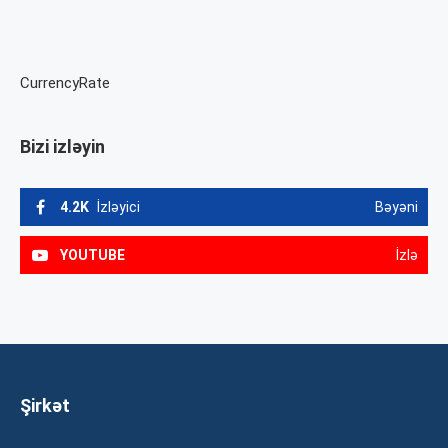
CurrencyRate
Bizi izləyin
4.2K
İzləyici
Bəyəni
YOUTUBE
İzlə
Şirkət