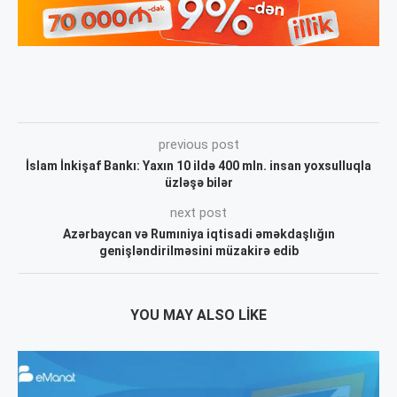
previous post
İslam İnkişaf Bankı: Yaxın 10 ildə 400 mln. insan yoxsulluqla
üzləşə bilər
next post
Azərbaycan və Rumıniya iqtisadi əməkdaşlığın
genişləndirilməsini müzakirə edib
YOU MAY ALSO LIKE