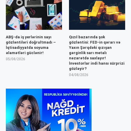
ABŞ-da iş yerlərinin sayı
Qızıl bazarında şok
gözləntiləri doğrultmadı –
gözləntisi: FED-in qərarı və
İqtisadiyyatda soyuma
Yaxın Şərqdəki qızışan
əlamətləri güclənir!
gərginlik sarı metalı
nəzarətdə saxlayır!
05/08/2026
İnvestorlar indi hansı sürprizi
gözləyir?
04/08/2026