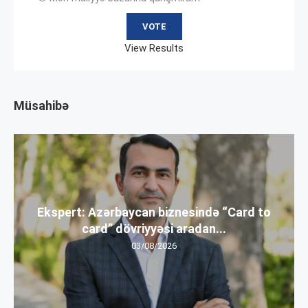
View Results
Müsahibə
Ekspert: Azərbaycan biznesində “Card to
card” dövriyyəsi aradan...
03/08/2026