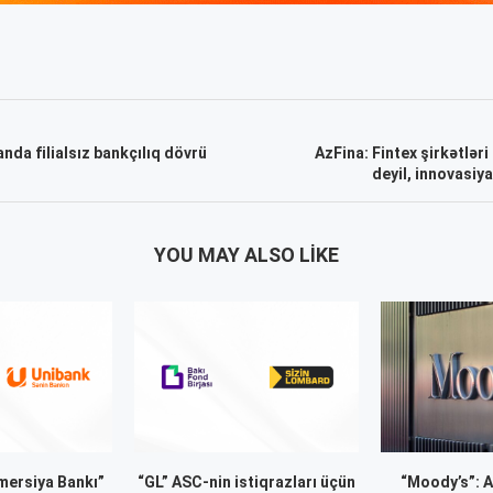
da filialsız bankçılıq dövrü
AzFina: Fintex şirkətləri
deyil, innovasiy
YOU MAY ALSO LIKE
ersiya Bankı”
“GL” ASC-nin istiqrazları üçün
“Moody’s”: 