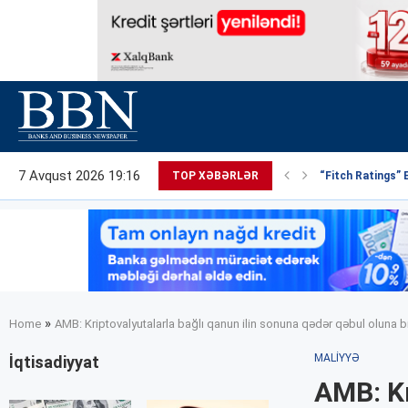
7 Avqust 2026 19:16
TOP XƏBƏRLƏR
“Fitch Ratings” 
»
Home
AMB: Kriptovalyutalarla bağlı qanun ilin sonuna qədər qəbul oluna bi
MALIYYƏ
İqtisadiyyat
AMB: Kr