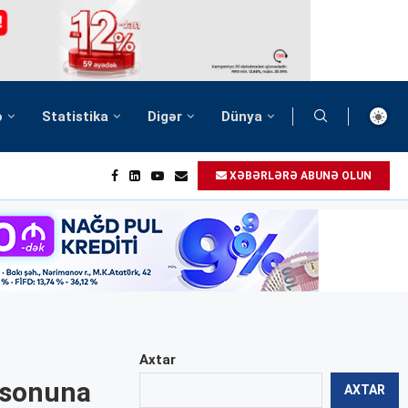
ə
Statistika
Digər
Dünya
XƏBƏRLƏRƏ ABUNƏ OLUN
Axtar
n sonuna
AXTAR