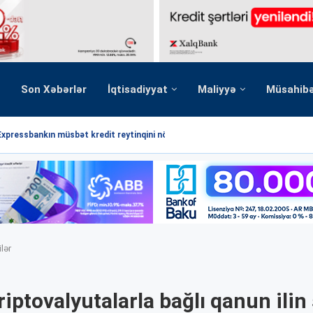
Son Xəbərlər
İqtisadiyyat
Maliyyə
Müsahib
Expressbankın müsbət kredit reytinqini növbəti dəfə...
lər
iptovalyutalarla bağlı qanun ili