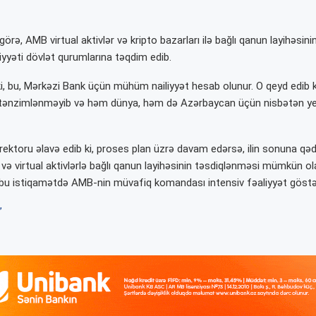
örə, AMB virtual aktivlər və kripto bazarları ilə bağlı qanun layihəsini
iyyəti dövlət qurumlarına təqdim edib.
b ki, bu, Mərkəzi Bank üçün mühüm nailiyyət hesab olunur. O qeyd edib
 tənzimlənməyib və həm dünya, həm də Azərbaycan üçün nisbətən ye
ektoru əlavə edib ki, proses plan üzrə davam edərsə, ilin sonuna qə
r və virtual aktivlərlə bağlı qanun layihəsinin təsdiqlənməsi mümkün o
 bu istiqamətdə AMB-nin müvafiq komandası intensiv fəaliyyət göstər
”