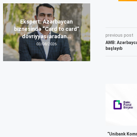
Ekspert: Azərbaycan
biznesində “Card to card”
previous post
dövriyyəsi aradan...
AMB: Azərbaycan
03/08/2026
başlayıb
“Unibank Komm