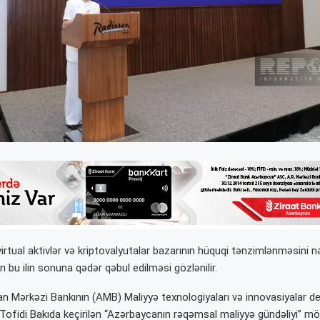
rtual aktivlər və kriptovalyutalar bazarının hüquqi tənzimlənməsini 
n bu ilin sonuna qədər qəbul edilməsi gözlənilir.
 Mərkəzi Bankının (AMB) Maliyyə texnologiyaları və innovasiyalar d
 Tofidi Bakıda keçirilən “Azərbaycanın rəqəmsal maliyyə gündəliyi” 