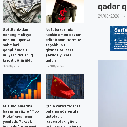
qədər q
29/06/2026
SoftBank-dən
Neft bazarında
nəhəng maliyyə
kəskin artım davam
addımı: OpenAI
edir: İranın Hörmüz
səhmləri
təşəbbüsü
qarşılığında 10
qiymətləri sərt
milyard dollarlıq
şəkildə yuxarı
kredit götürüldü!
qaldırır!
07/08/2026
07/08/2026
Mizuho Amerika
Çinin xarici ticarət
bazarları üzrə “Top
balansı gözləntiləri
Picks” siyahısını
üstələdi:
yenilədi: Yüksək
İxracatdakı güclü
inam doğuran yeni
artım rekorda imza