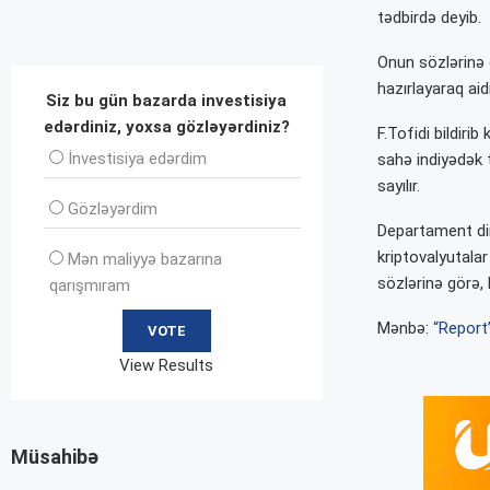
tədbirdə deyib.
Onun sözlərinə g
hazırlayaraq aid
Siz bu gün bazarda investisiya
edərdiniz, yoxsa gözləyərdiniz?
F.Tofidi bildiri
İnvеstisiya edərdim
sahə indiyədək
sayılır.
Gözləyərdim
Departament dir
kriptovalyutala
Mən maliyyə bazarına
sözlərinə görə,
qarışmıram
Mənbə:
“Report
View Results
Müsahibə