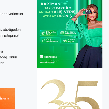
n son variantını
 ki, sözügedən
ni istiqamət
dər
lacaq. Onun
ir.