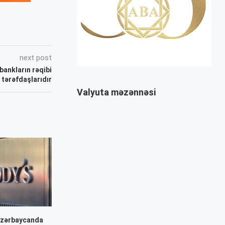
next post
 bankların rəqibi
a tərəfdaşlarıdır
Valyuta məzənnəsi
Azərbaycanda