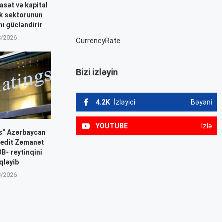
asət və kapital
nk sektorunun
nı gücləndirir
8/2026
CurrencyRate
Bizi izləyin
4.2K
İzləyici
Bəyəni
YOUTUBE
İzlə
gs” Azərbaycan
redit Zəmanət
B- reytinqini
qləyib
8/2026