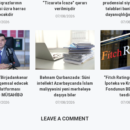
iqrazlarının
“Ticarətə İcazə” qərarı
prudensial siy
si üzrə hərrac
verilmişdir
tələbləri ba
əcəkdir
dayanıqlılığı
07/08/2026
/2026
07/0
 “Birjadankənar
Bəhnam Qurbanzadə: Süni
“Fitch Ratin
əqəmsal edəcək
intellekt Azərbaycanda İslam
İpoteka və K
latforması
maliyyəsini yeni mərhələyə
Fondunun BB
 – MÜSAHİBƏ
daşıya bilər
təsdi
/2026
07/08/2026
07/0
LEAVE A COMMENT