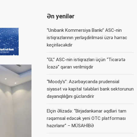
Ən yenilər
“Unibank Kommersiya Bankı” ASC-nin
istiqrazlarının yerləşdirilməsi üzrə hərrac
keçiriləcəkdir
“GL” ASC-nin istiqrazları üçün “Ticarətə
İcazə” qərarı verilmişdir
“Moody’s”: Azərbaycanda prudensial
siyasət və kapital tələbləri bank sektorunun
dayanıqlılığını gücləndirir
Elçin Əlizadə: “Birjadankənar əqdləri tam
rəqəmsal edəcək yeni OTC platforması
hazırlanır” – MÜSAHİBƏ