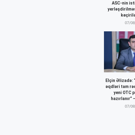
ASC-nin ist
yerləşdirilmə
keçiril
07/08
Elçin Əlizadə:
əqdləri tam r
yeni OTC p
hazırlanır”
07/08