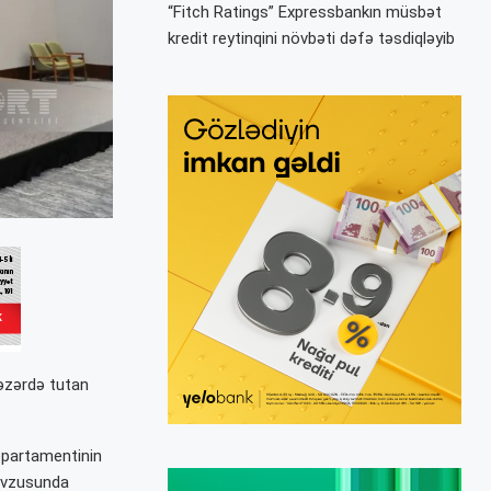
“Fitch Ratings” Expressbankın müsbət
kredit reytinqini növbəti dəfə təsdiqləyib
nəzərdə tutan
epartamentinin
mövzusunda