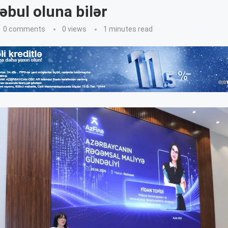
əbul oluna bilər
0 comments
0
views
1 minutes read