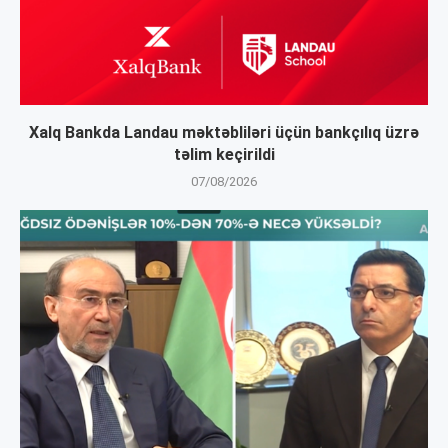
Xalq Bankda Landau məktəbliləri üçün bankçılıq üzrə
təlim keçirildi
07/08/2026