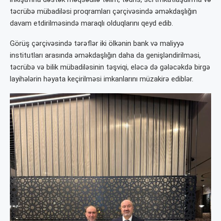
təcrübə mübadiləsi proqramları çərçivəsində əməkdaşlığın
davam etdirilməsində maraqlı olduqlarını qeyd edib.
Görüş çərçivəsində tərəflər iki ölkənin bank və maliyyə
institutları arasında əməkdaşlığın daha da genişləndirilməsi,
təcrübə və bilik mübadiləsinin təşviqi, eləcə də gələcəkdə birgə
layihələrin həyata keçirilməsi imkanlarını müzakirə ediblər.