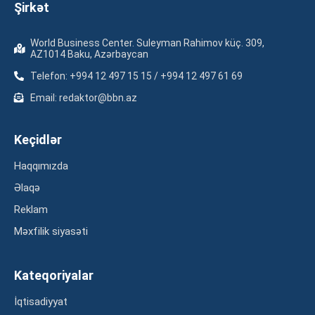
Şirkət
World Business Center. Suleyman Rahimov küç. 309,
AZ1014 Baku, Azərbaycan
Telefon: +994 12 497 15 15 / +994 12 497 61 69
Email: redaktor@bbn.az
Keçidlər
Haqqımızda
Əlaqə
Reklam
Məxfilik siyasəti
Kateqoriyalar
İqtisadiyyat