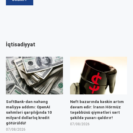
İqtisadiyyat
SoftBank-dən nəhəng
Neft bazarında kəskin artım
maliyyə addımı: OpenAI
davam edir: İranın Hörmüz
səhmləri qarşılığında 10
təşəbbüsü qiymətləri sərt
milyard dollarlıq kredit
şəkildə yuxarı qaldırır!
götürüldü!
07/08/2026
07/08/2026