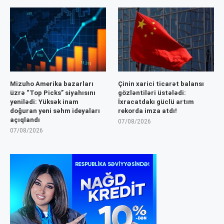
Mizuho Amerika bazarları
Çinin xarici ticarət balansı
üzrə “Top Picks” siyahısını
gözləntiləri üstələdi:
yenilədi: Yüksək inam
İxracatdakı güclü artım
doğuran yeni səhm ideyaları
rekorda imza atdı!
açıqlandı
07/08/2026
07/08/2026