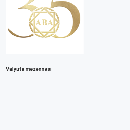
Valyuta məzənnəsi