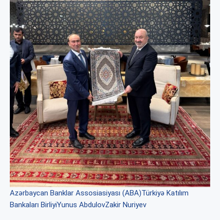
Azərbaycan Banklar Assosiasiyası (ABA)
Türkiyə Katılım
Bankaları Birliyi
Yunus Abdulov
Zakir Nuriyev