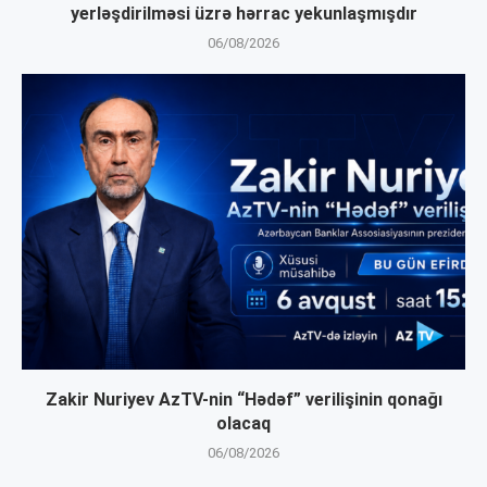
yerləşdirilməsi üzrə hərrac yekunlaşmışdır
06/08/2026
Zakir Nuriyev AzTV-nin “Hədəf” verilişinin qonağı
olacaq
06/08/2026