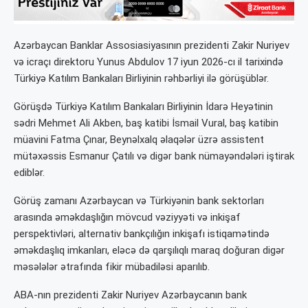
Azərbaycan Banklar Assosiasiyasının prezidenti Zakir Nuriyev
və icraçı direktoru Yunus Abdulov 17 iyun 2026-cı il tarixində
Türkiyə Katılım Bankaları Birliyinin rəhbərliyi ilə görüşüblər.
Görüşdə Türkiyə Katılım Bankaları Birliyinin İdarə Heyətinin
sədri Mehmet Ali Akben, baş katibi İsmail Vural, baş katibin
müavini Fatma Çınar, Beynəlxalq əlaqələr üzrə assistent
mütəxəssis Esmanur Çatılı və digər bank nümayəndələri iştirak
ediblər.
Görüş zamanı Azərbaycan və Türkiyənin bank sektorları
arasında əməkdaşlığın mövcud vəziyyəti və inkişaf
perspektivləri, alternativ bankçılığın inkişafı istiqamətində
əməkdaşlıq imkanları, eləcə də qarşılıqlı maraq doğuran digər
məsələlər ətrafında fikir mübadiləsi aparılıb.
ABA-nın prezidenti Zakir Nuriyev Azərbaycanın bank