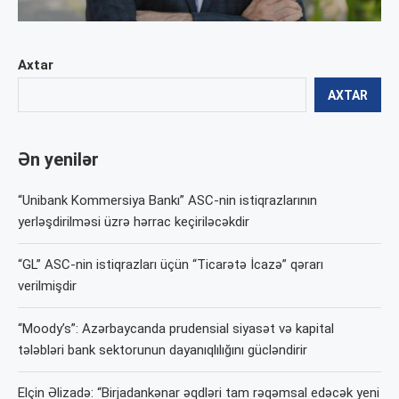
Axtar
AXTAR
Ən yenilər
“Unibank Kommersiya Bankı” ASC-nin istiqrazlarının
yerləşdirilməsi üzrə hərrac keçiriləcəkdir
“GL” ASC-nin istiqrazları üçün “Ticarətə İcazə” qərarı
verilmişdir
“Moody’s”: Azərbaycanda prudensial siyasət və kapital
tələbləri bank sektorunun dayanıqlılığını gücləndirir
Elçin Əlizadə: “Birjadankənar əqdləri tam rəqəmsal edəcək yeni