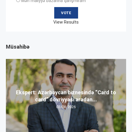
Mən maliyyə bazarına qarışmıram
View Results
Müsahibə
Ekspert: Azərbaycan biznesində “Card to
card” dövriyyəsi aradan...
03/08/2026