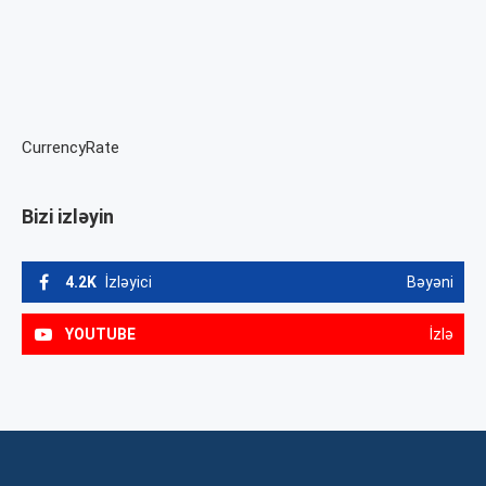
CurrencyRate
Bizi izləyin
4.2K
İzləyici
Bəyəni
YOUTUBE
İzlə