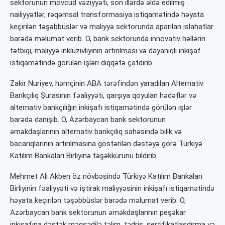
sektorunun mövcud vəziyyəti, son illərdə əldə edilmiş
nailiyyətlər, rəqəmsal transformasiya istiqamətində həyata
keçirilən təşəbbüslər və maliyyə sektorunda aparılan islahatlar
barədə məlumat verib. O, bank sektorunda innovativ həllərin
tətbiqi, maliyyə inklüzivliyinin artırılması və dayanıqlı inkişaf
istiqamətində görülən işləri diqqətə çatdırıb.
Zakir Nuriyev, həmçinin ABA tərəfindən yaradılan Alternativ
Bankçılıq Şurasının fəaliyyəti, qarşıya qoyulan hədəflər və
alternativ bankçılığın inkişafı istiqamətində görülən işlər
barədə danışıb. O, Azərbaycan bank sektorunun
əməkdaşlarının alternativ bankçılıq sahəsində bilik və
bacarıqlarının artırılmasına göstərilən dəstəyə görə Türkiyə
Katılım Bankaları Birliyinə təşəkkürünü bildirib.
Mehmet Ali Akben öz növbəsində Türkiyə Katılım Bankaları
Birliyinin fəaliyyəti və iştirak maliyyəsinin inkişafı istiqamətində
həyata keçirilən təşəbbüslər barədə məlumat verib. O,
Azərbaycan bank sektorunun əməkdaşlarının peşəkar
inkişafına dəstək məqsədilə təlim, tədris, sertifikatlaşdırma və