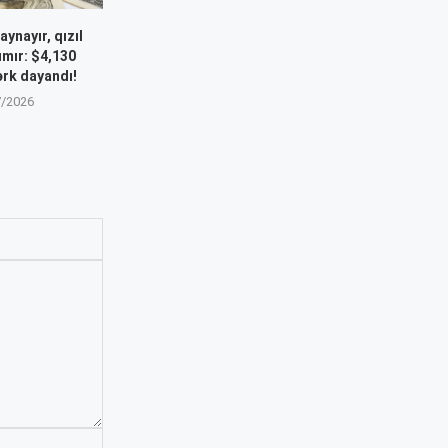
aynayır, qızıl
ımır: $4,130
ərk dayandı!
7/2026