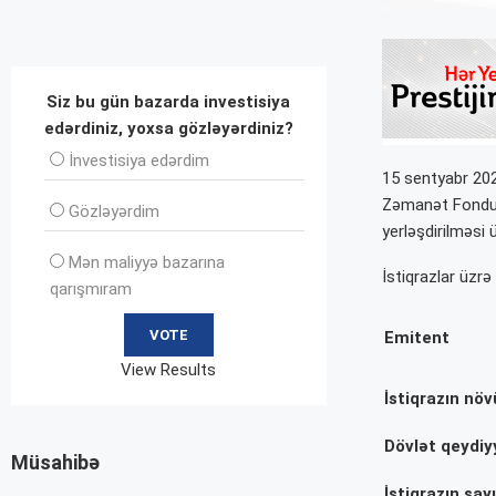
Siz bu gün bazarda investisiya
edərdiniz, yoxsa gözləyərdiniz?
İnvеstisiya edərdim
15 sentyabr 202
Zəmanət Fondunu
Gözləyərdim
yerləşdirilməsi 
Mən maliyyə bazarına
İstiqrazlar üzrə
qarışmıram
Emitent
View Results
İstiqrazın növ
Dövlət qeydiy
Müsahibə
İstiqrazın sayı