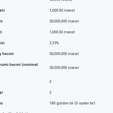
əti
1,000.00 manat
mi
50,000,000 manat
i
1,000.00 manat
aizi
3.25%
ış həcmi
50,000,000 manat
Ümumi həcmi (nominal
50,000,000 manat
2
yı
2
du
180 gündən bir (6 aydan bir)