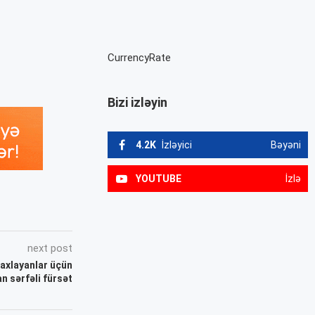
CurrencyRate
Bizi izləyin
4.2K
İzləyici
Bəyəni
YOUTUBE
İzlə
next post
saxlayanlar üçün
n sərfəli fürsət