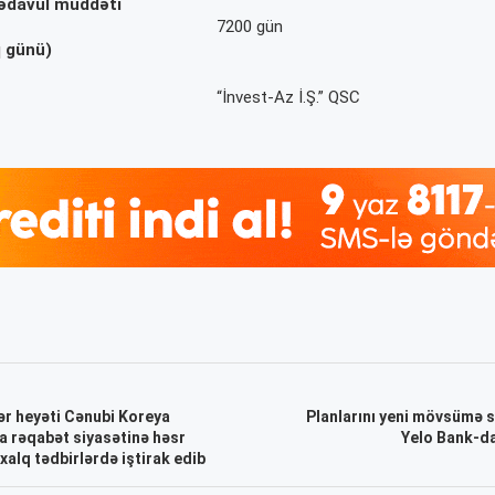
 tədavül müddəti
7200 gün
q günü)
“İnvest-Az İ.Ş.” QSC
ər heyəti Cənubi Koreya
Planlarını yeni mövsümə 
a rəqabət siyasətinə həsr
Yelo Bank-da
alq tədbirlərdə iştirak edib