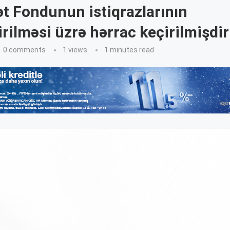
 Fondunun istiqrazlarının
irilməsi üzrə hərrac keçirilmişdir
0 comments
1
views
1 minutes read