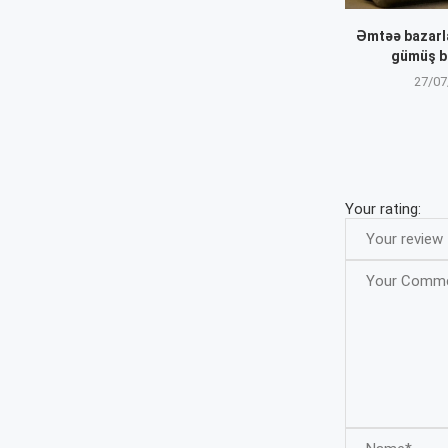
Əmtəə bazarla
gümüş b
27/07
Your rating: