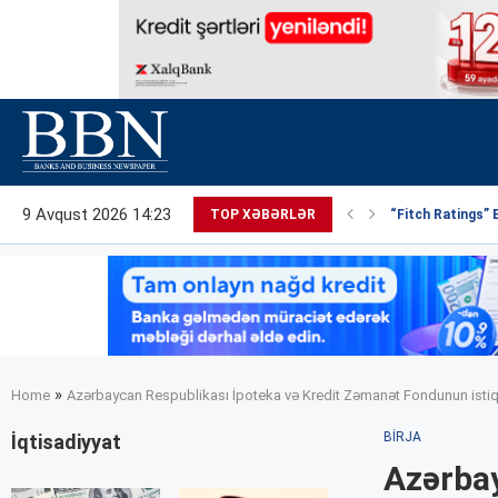
9 Avqust 2026 14:23
TOP XƏBƏRLƏR
“Fitch Ratings” 
»
Home
Azərbaycan Respublikası İpoteka və Kredit Zəmanət Fondunun istiqraz
BIRJA
İqtisadiyyat
Azərbay