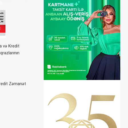
a və Kredit
qrazlarının
redit Zəmanət