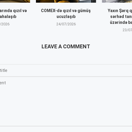
rında qızıl və
COMEX-də qızıl və gümüş
Yaxın Şərq q
ahalaşıb
ucuzlaşıb
sərhəd tan
üzərində b
/2026
24/07/2026
23/0
LEAVE A COMMENT