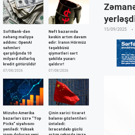
Zəmanət
yerləşd
15/09/2025
SoftBank-dən
Neft bazarında
nəhəng maliyyə
kəskin artım davam
addımı: OpenAI
edir: İranın Hörmüz
səhmləri
təşəbbüsü
qarşılığında 10
qiymətləri sərt
milyard dollarlıq
şəkildə yuxarı
kredit götürüldü!
qaldırır!
07/08/2026
07/08/2026
Mizuho Amerika
Çinin xarici ticarət
bazarları üzrə “Top
balansı gözləntiləri
Picks” siyahısını
üstələdi:
yenilədi: Yüksək
İxracatdakı güclü
inam doğuran yeni
artım rekorda imza