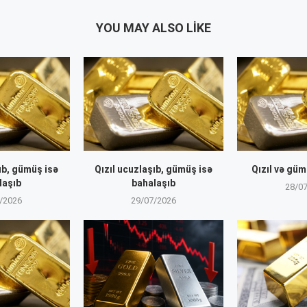
YOU MAY ALSO LIKE
ıb, gümüş isə
Qızıl ucuzlaşıb, gümüş isə
Qızıl və gü
laşıb
bahalaşıb
28/0
/2026
29/07/2026