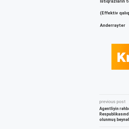
İstiqrazların
(Effektiv qalı
Anderrayter
previous post
Agentliyin rəhb
Respublikasınd
olunmuş beynəlx