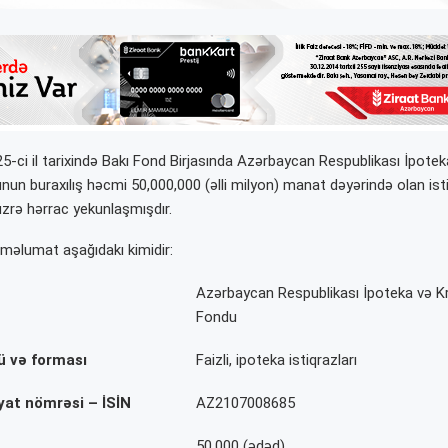
5-ci il tarixində Bakı Fond Birjasında Azərbaycan Respublikası İpotek
n buraxılış həcmi 50,000,000 (əlli milyon) manat dəyərində olan isti
üzrə hərrac yekunlaşmışdır.
 məlumat aşağıdakı kimidir:
Azərbaycan Respublikası İpoteka və K
Fondu
ü və forması
Faizli, ipoteka istiqrazları
yat nömrəsi – İSİN
AZ2107008685
50,000 (ədəd)