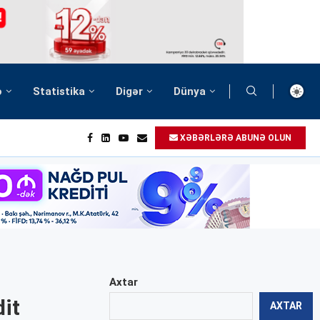
ə
Statistika
Digər
Dünya
XƏBƏRLƏRƏ ABUNƏ OLUN
Axtar
it
AXTAR