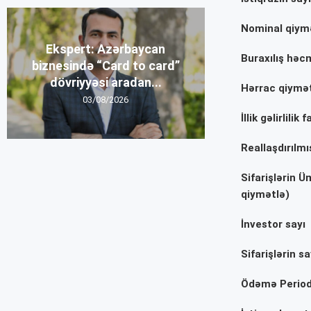
Nominal qiym
Ekspert: Azərbaycan
Buraxılış həc
biznesində “Card to card”
dövriyyəsi aradan...
Hərrac qiymət
03/08/2026
İllik gəlirlilik f
Reallaşdırılm
Sifarişlərin 
qiymətlə)
İnvestor sayı
Sifarişlərin sa
Ödəmə Perio