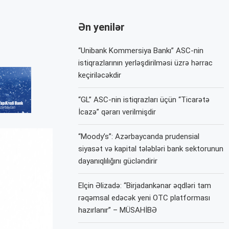
Ən yenilər
“Unibank Kommersiya Bankı” ASC-nin
istiqrazlarının yerləşdirilməsi üzrə hərrac
keçiriləcəkdir
“GL” ASC-nin istiqrazları üçün “Ticarətə
İcazə” qərarı verilmişdir
“Moody’s”: Azərbaycanda prudensial
siyasət və kapital tələbləri bank sektorunun
dayanıqlılığını gücləndirir
Elçin Əlizadə: “Birjadankənar əqdləri tam
rəqəmsal edəcək yeni OTC platforması
hazırlanır” – MÜSAHİBƏ