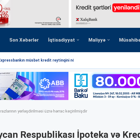
Son Xəbərlər
İqtisadiyyat
Maliyyə
Müsahib
Expressbankın müsbət kredit reytinqini növbəti dəfə...
larının yerləşdirilməsi üzrə hərrac keçirilmişdir
can Respublikası İpoteka və Kred