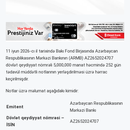
11 iyun 2026-cı il tarixində Bakı Fond Birjasında Azərbaycan
Respublikasının Mərkəzi Bankının (ARMB) AZ2652024707
dövlət qeydiyyat nömrəli 5,000,000 manat həcmində 252 gün
tədavül müddətli notlarının yerləşdirilməsi üzrə hərrac
keçirilmişdir.
Notlar üzrə məlumat aşağıdakı kimidir:
Azərbaycan Respublikasının
Emitent
Mərkəzi Bankı
Dövlət qeydiyyat nömrəsi –
AZ2652024707
İSİN