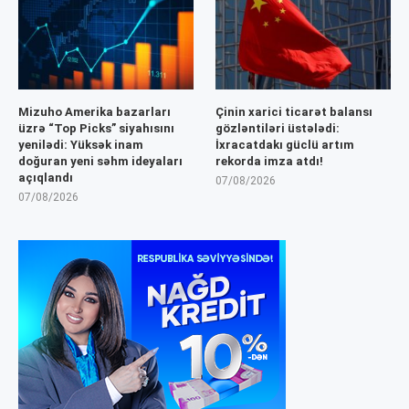
Mizuho Amerika bazarları
Çinin xarici ticarət balansı
üzrə “Top Picks” siyahısını
gözləntiləri üstələdi:
yenilədi: Yüksək inam
İxracatdakı güclü artım
doğuran yeni səhm ideyaları
rekorda imza atdı!
açıqlandı
07/08/2026
07/08/2026