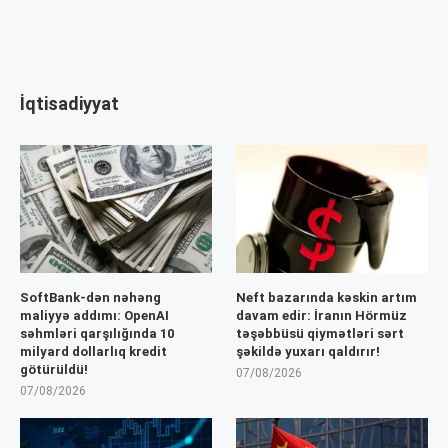
İqtisadiyyat
SoftBank-dən nəhəng
Neft bazarında kəskin artım
maliyyə addımı: OpenAI
davam edir: İranın Hörmüz
səhmləri qarşılığında 10
təşəbbüsü qiymətləri sərt
milyard dollarlıq kredit
şəkildə yuxarı qaldırır!
götürüldü!
07/08/2026
07/08/2026