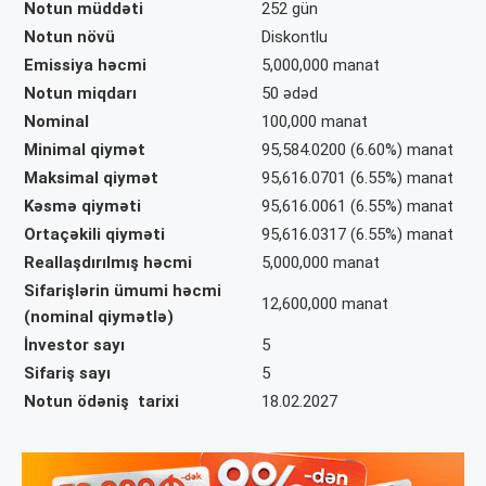
Notun müddəti
252 gün
Notun növü
Diskontlu
Emissiya həcmi
5,000,000
manat
Notun miqdarı
50 ədəd
Nominal
100,000 manat
Minimal qiymət
95,584.0200 (6.60%) manat
Maksimal qiymət
95,616.0701 (6.55%) manat
Kəsmə qiyməti
95,616.0061 (6.55%) manat
Ortaçəkili qiyməti
95,616.0317 (6.55%) manat
Reallaşdırılmış həcmi
5,000,000
manat
Sifarişlərin ümumi həcmi
12,600,000 manat
(nominal qiymətlə)
İnvestor sayı
5
Sifariş sayı
5
Notun ödəniş tarixi
18.02.2027