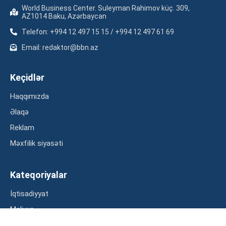
World Business Center. Suleyman Rahimov küç. 309,
AZ1014 Baku, Azərbaycan
Telefon: +994 12 497 15 15 / +994 12 497 61 69
Email: redaktor@bbn.az
Keçidlər
Haqqımızda
Əlaqə
Reklam
Məxfilik siyasəti
Kateqoriyalar
İqtisadiyyat
Maliyyə
Müsahibə