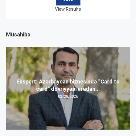
View Results
Müsahibə
Ekspert: Azərbaycan biznesində “Card to
card” dövriyyəsi aradan...
03/08/2026