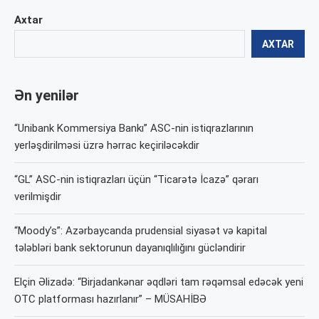
Axtar
AXTAR
Ən yenilər
“Unibank Kommersiya Bankı” ASC-nin istiqrazlarının
yerləşdirilməsi üzrə hərrac keçiriləcəkdir
“GL” ASC-nin istiqrazları üçün “Ticarətə İcazə” qərarı
verilmişdir
“Moody’s”: Azərbaycanda prudensial siyasət və kapital
tələbləri bank sektorunun dayanıqlılığını gücləndirir
Elçin Əlizadə: “Birjadankənar əqdləri tam rəqəmsal edəcək yeni
OTC platforması hazırlanır” – MÜSAHİBƏ