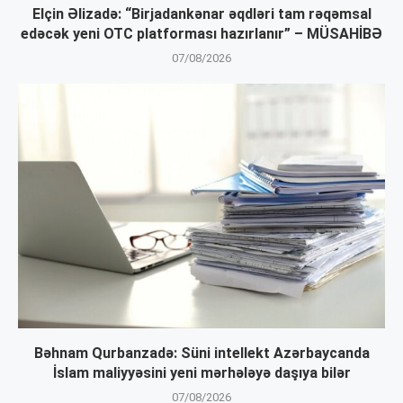
Elçin Əlizadə: “Birjadankənar əqdləri tam rəqəmsal
edəcək yeni OTC platforması hazırlanır” – MÜSAHİBƏ
07/08/2026
Bəhnam Qurbanzadə: Süni intellekt Azərbaycanda
İslam maliyyəsini yeni mərhələyə daşıya bilər
07/08/2026