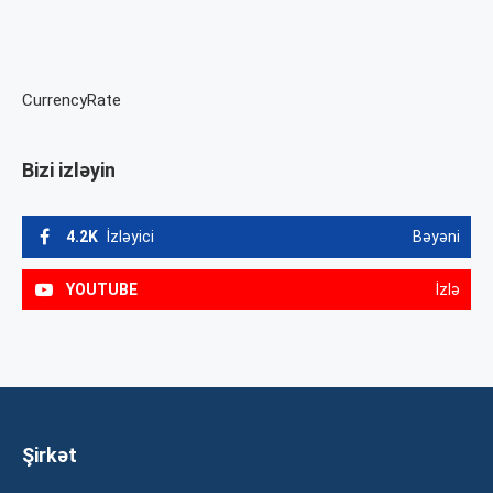
CurrencyRate
Bizi izləyin
4.2K
İzləyici
Bəyəni
YOUTUBE
İzlə
Şirkət