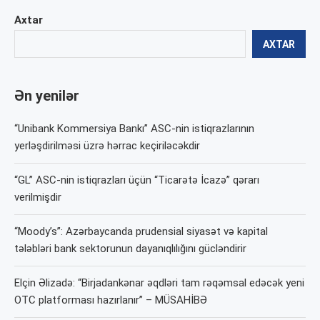
Axtar
AXTAR
Ən yenilər
“Unibank Kommersiya Bankı” ASC-nin istiqrazlarının
yerləşdirilməsi üzrə hərrac keçiriləcəkdir
“GL” ASC-nin istiqrazları üçün “Ticarətə İcazə” qərarı
verilmişdir
“Moody’s”: Azərbaycanda prudensial siyasət və kapital
tələbləri bank sektorunun dayanıqlılığını gücləndirir
Elçin Əlizadə: “Birjadankənar əqdləri tam rəqəmsal edəcək yeni
OTC platforması hazırlanır” – MÜSAHİBƏ