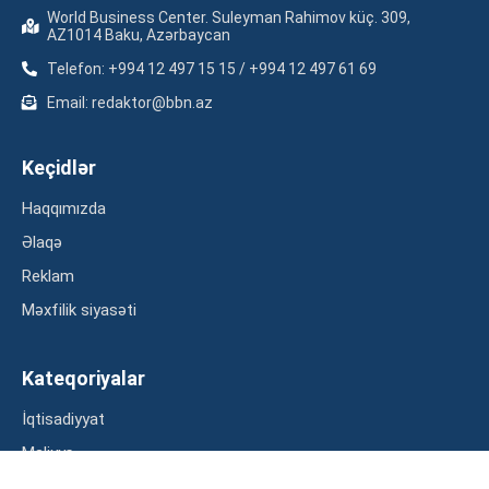
World Business Center. Suleyman Rahimov küç. 309,
AZ1014 Baku, Azərbaycan
Telefon: +994 12 497 15 15 / +994 12 497 61 69
Email: redaktor@bbn.az
Keçidlər
Haqqımızda
Əlaqə
Reklam
Məxfilik siyasəti
Kateqoriyalar
İqtisadiyyat
Maliyyə
Müsahibə