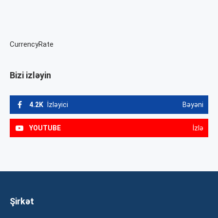
CurrencyRate
Bizi izləyin
4.2K
İzləyici
Bəyəni
YOUTUBE
İzlə
Şirkət