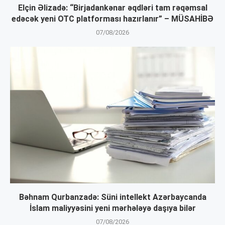
Elçin Əlizadə: “Birjadankənar əqdləri tam rəqəmsal
edəcək yeni OTC platforması hazırlanır” – MÜSAHİBƏ
07/08/2026
Bəhnam Qurbanzadə: Süni intellekt Azərbaycanda
İslam maliyyəsini yeni mərhələyə daşıya bilər
07/08/2026