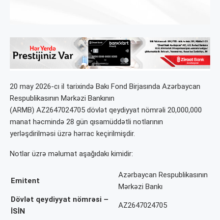
20 may 2026-cı il tarixində Bakı Fond Birjasında Azərbaycan
Respublikasının Mərkəzi Bankının
(ARMB)
AZ2647024705
dövlət qeydiyyat nömrəli 20,000,000
manat həcmində 28 gün qısamüddətli notlarının
yerləşdirilməsi üzrə hərrac keçirilmişdir.
Notlar üzrə məlumat aşağıdakı kimidir:
Azərbaycan Respublikasının
Emitent
Mərkəzi Bankı
Dövlət qeydiyyat nömrəsi –
AZ2647024705
İSİN