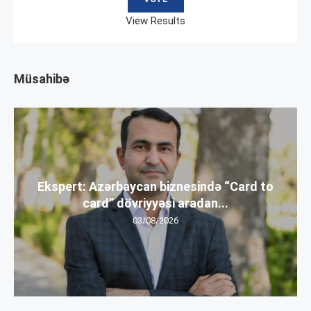
View Results
Müsahibə
Ekspert: Azərbaycan biznesində “Card to
card” dövriyyəsi aradan...
03/08/2026