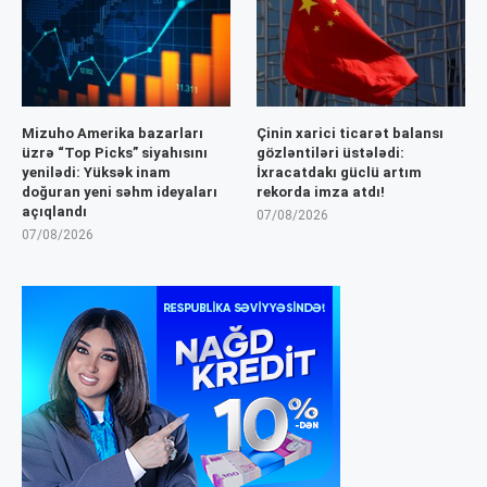
Mizuho Amerika bazarları
Çinin xarici ticarət balansı
üzrə “Top Picks” siyahısını
gözləntiləri üstələdi:
yenilədi: Yüksək inam
İxracatdakı güclü artım
doğuran yeni səhm ideyaları
rekorda imza atdı!
açıqlandı
07/08/2026
07/08/2026