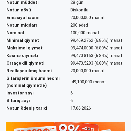
Notun müddəti
28 gün
Notun növü
Diskontlu
Emissiya həcmi
20,000,000 manat
Notun miqdarı
200 ədəd
Nominal
100,000 manat
Minimal qiymət
99,469.2762 (6.86%) manat
Maksimal qiymət
99,474.0000 (6.80%) manat
Kəsmə qiyməti
99,470.8163 (6.84%) manat
Ortaçəkili qiyməti
99,473.5283 (6.80%) manat
Reallaşdırılmış həcmi
20,000,000 manat
Sifarişlərin ümumi həcmi
49,100,000 manat
(nominal qiymətlə)
İnvestor sayı
6
Sifariş sayı
6
Notun ödəniş tarixi
17.06.2026