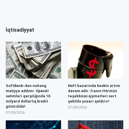
İqtisadiyyat
SoftBank-dən nəhəng
Neft bazarında kəskin artım
maliyyə addımı: OpenAI
davam edir: İranın Hörmüz
səhmləri qarşılığında 10
təşəbbüsü qiymətləri sərt
milyard dollarlıq kredit
şəkildə yuxarı qaldırır!
götürüldü!
07/08/2026
07/08/2026