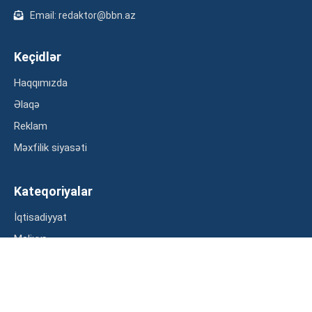
Email: redaktor@bbn.az
Keçidlər
Haqqımızda
Əlaqə
Reklam
Məxfilik siyasəti
Kateqoriyalar
İqtisadiyyat
Maliyyə
Müsahibə
Statistika