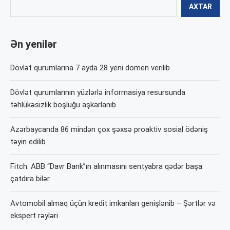
AXTAR
Ən yenilər
Dövlət qurumlarına 7 ayda 28 yeni domen verilib
Dövlət qurumlarının yüzlərlə informasiya resursunda
təhlükəsizlik boşluğu aşkarlanıb
Azərbaycanda 86 mindən çox şəxsə proaktiv sosial ödəniş
təyin edilib
Fitch: ABB “Davr Bank”ın alınmasını sentyabra qədər başa
çatdıra bilər
Avtomobil almaq üçün kredit imkanları genişlənib – Şərtlər və
ekspert rəyləri