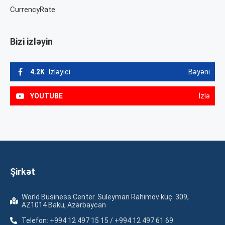
CurrencyRate
Bizi izləyin
4.2K
İzləyici
Bəyəni
YOUTUBE
İzlə
Şirkət
World Business Center. Suleyman Rahimov küç. 309,
AZ1014 Baku, Azərbaycan
Telefon: +994 12 497 15 15 / +994 12 497 61 69