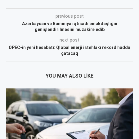
previous post
Azərbaycan və Rumıniya iqtisadi əməkdaşlığın
genişləndirilməsini müzakirə edib
next post
OPEC-in yeni hesabatı: Qlobal enerji istehlakı rekord həddə
çatacaq
YOU MAY ALSO LIKE