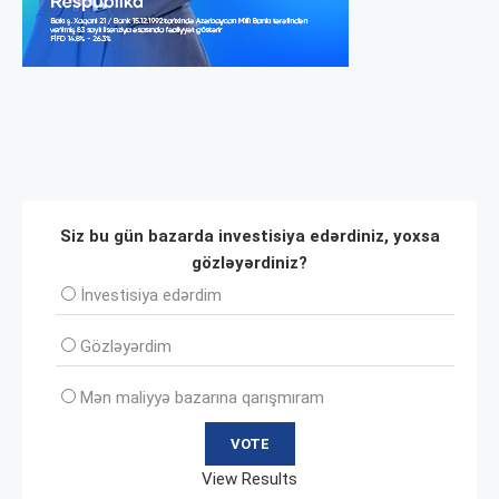
Siz bu gün bazarda investisiya edərdiniz, yoxsa
gözləyərdiniz?
İnvеstisiya edərdim
Gözləyərdim
Mən maliyyə bazarına qarışmıram
View Results