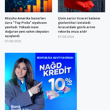
Mizuho Amerika bazarları
Çinin xarici ticarət balansı
üzrə “Top Picks” siyahısını
gözləntiləri üstələdi:
yenilədi: Yüksək inam
İxracatdakı güclü artım
doğuran yeni səhm ideyaları
rekorda imza atdı!
açıqlandı
07/08/2026
07/08/2026