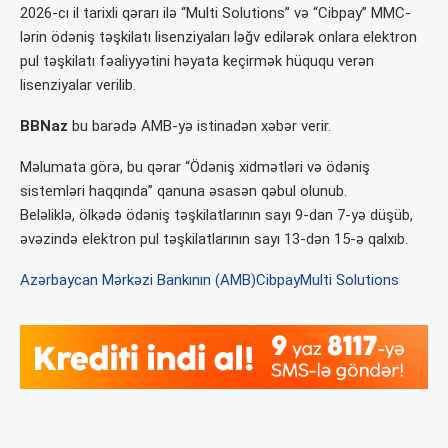
2026-cı il tarixli qərarı ilə “Multi Solutions” və “Cibpay” MMC-
lərin ödəniş təşkilatı lisenziyaları ləğv edilərək onlara elektron
pul təşkilatı fəaliyyətini həyata keçirmək hüququ verən
lisenziyalar verilib.
BBNaz
bu barədə AMB-yə istinadən xəbər verir.
Məlumata görə, bu qərar “Ödəniş xidmətləri və ödəniş
sistemləri haqqında” qanuna əsasən qəbul olunub.
Beləliklə, ölkədə ödəniş təşkilatlarının sayı 9-dan 7-yə düşüb,
əvəzində elektron pul təşkilatlarının sayı 13-dən 15-ə qalxıb.
Azərbaycan Mərkəzi Bankının (AMB)
Cibpay
Multi Solutions