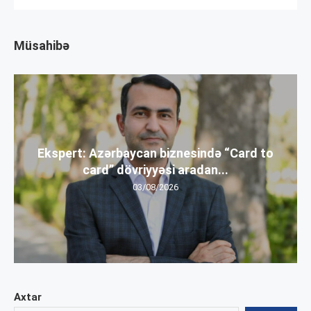
Müsahibə
Ekspert: Azərbaycan biznesində “Card to
card” dövriyyəsi aradan...
03/08/2026
Axtar