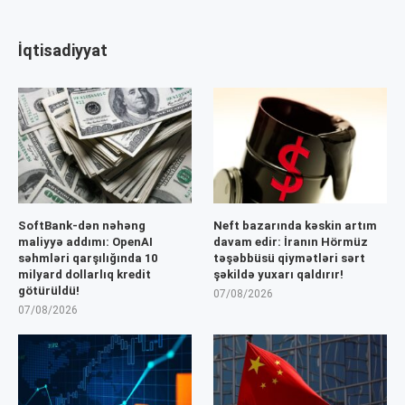
İqtisadiyyat
SoftBank-dən nəhəng
Neft bazarında kəskin artım
maliyyə addımı: OpenAI
davam edir: İranın Hörmüz
səhmləri qarşılığında 10
təşəbbüsü qiymətləri sərt
milyard dollarlıq kredit
şəkildə yuxarı qaldırır!
götürüldü!
07/08/2026
07/08/2026