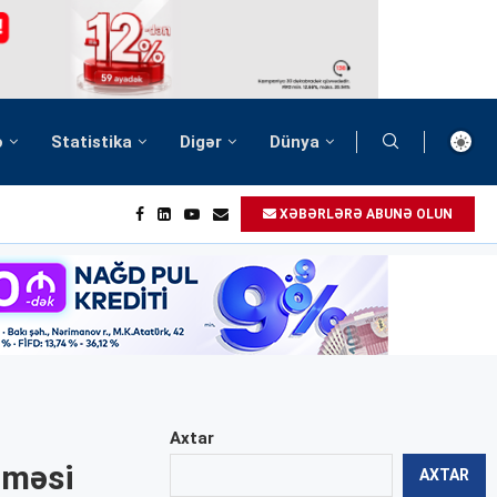
ə
Statistika
Digər
Dünya
XƏBƏRLƏRƏ ABUNƏ OLUN
Axtar
nməsi
AXTAR