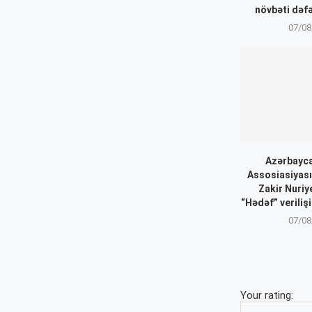
növbəti dəfə
07/08
Azərbayca
Assosiasiyası
Zakir Nuriy
“Hədəf” veriliş
07/08
Your rating: