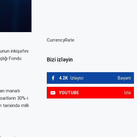
CurrencyRate
runun inkişafını
şlığı Fondu
Bizi izləyin
4.2K
İzləyici
Bəyəni
can manatı
YOUTUBE
İzlə
saitlərin 30%-i
tarixində milli