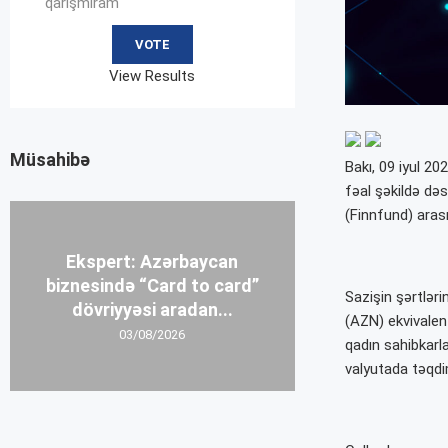
qarışmıram
View Results
Müsahibə
Bakı, 09 iyul 20
fəal şəkildə də
(Finnfund) arası
Ekspert: Azərbaycan
biznesində “Card to card”
Sazişin şərtlər
dövriyyəsi aradan...
(AZN) ekvivalen
03/08/2026
qadın sahibkarla
valyutada təqdim