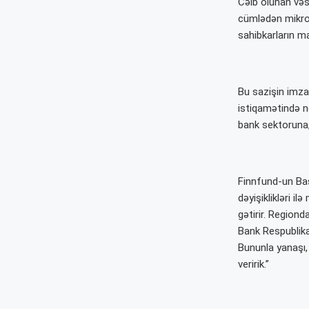
Cəlb olunan vəs
cümlədən mikro, 
sahibkarların ma
Bu sazişin imza
istiqamətində n
bank sektoruna,
Finnfund-un Baş 
dəyişiklikləri i
gətirir. Regiond
Bank Respublika-
Bununla yanaşı, 
veririk.”