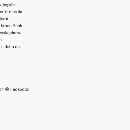
kdaşlığın
itutları ilə
kimi
i etimad Bank
iyyələşdirmə
n
ızı daha da
ər: 🔵 Facebook