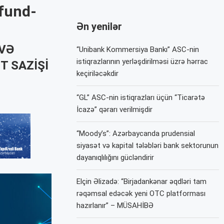
nfund-
Ən yenilər
 VƏ
“Unibank Kommersiya Bankı” ASC-nin
istiqrazlarının yerləşdirilməsi üzrə hərrac
T SAZIŞI
keçiriləcəkdir
“GL” ASC-nin istiqrazları üçün “Ticarətə
İcazə” qərarı verilmişdir
“Moody’s”: Azərbaycanda prudensial
siyasət və kapital tələbləri bank sektorunun
dayanıqlılığını gücləndirir
Elçin Əlizadə: “Birjadankənar əqdləri tam
rəqəmsal edəcək yeni OTC platforması
hazırlanır” – MÜSAHİBƏ