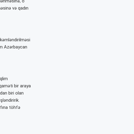
klənməsinə, o
lməsinə və qadın
kəmləndirilməsi
həm Azərbaycan
iqlim
iqaməti bir araya
dan biri olan
ləndiririk.
afına töhfə