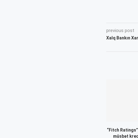
previous post
Xalq Bankın Xank
“Fitch Ratings
müsbət kredi