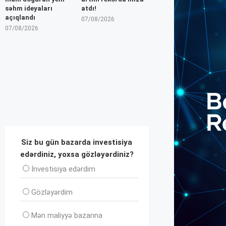
səhm ideyaları
atdı!
açıqlandı
07/08/2026
07/08/2026
Siz bu gün bazarda investisiya
edərdiniz, yoxsa gözləyərdiniz?
İnvеstisiya edərdim
Gözləyərdim
Mən maliyyə bazarına