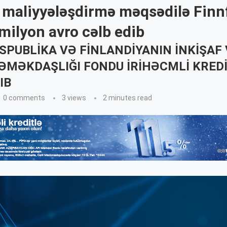
l maliyyələşdirmə məqsədilə Fin
milyon avro cəlb edib
SPUBLIKA VƏ FINLANDIYANIN İNKIŞAF
ƏMƏKDAŞLIĞI FONDU IRIHƏCMLI KREDI
IB
0 comments
3
views
2 minutes read