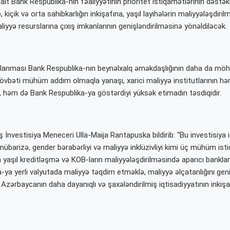
ait Bank Respublika-nın fəaliyyətinin prioritet istiqamətlərinin dəstə
kiçik və orta sahibkarlığın inkişafına, yaşıl layihələrin maliyyələşdiri
liyyə resurslarına çıxış imkanlarının genişləndirilməsinə yönəldiləcək.
lanması Bank Respublika-nın beynəlxalq əməkdaşlığının daha da möh
övbəti mühüm addım olmaqla yanaşı, xarici maliyyə institutlarının 
 həm də Bank Respublika-ya göstərdiyi yüksək etimadın təsdiqidir.
İnvestisiya Meneceri Ulla-Maija Rantapuska bildirib: “Bu investisiya 
lə mübarizə, gender bərabərliyi və maliyyə inklüzivliyi kimi üç mühüm ist
a yaşıl kreditləşmə və KOB-ların maliyyələşdirilməsində aparıcı banklar
ya yerli valyutada maliyyə təqdim etməklə, maliyyə əlçatanlığını geniş
Azərbaycanın daha dayanıqlı və şaxələndirilmiş iqtisadiyyatının inkiş