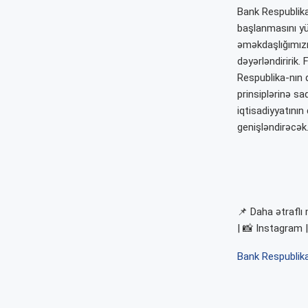
Bank Respublika-
başlanmasını yük
əməkdaşlığımız
dəyərləndiririk.
Respublika-nın d
prinsiplərinə sa
iqtisadiyyatının
genişləndirəcək.
📌 Daha ətraflı
| 📸 Instagram 
Bank Respublik