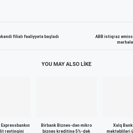
əndi filialı fəaliyyətə başladı
ABB istiqraz emiss
mərhələs
YOU MAY ALSO LIKE
” Expressbankın
Birbank Biznes-dən mikro
Xalq Ban
t reytinqini
biznes kreditinə 5%-dək
məktəbliləri 