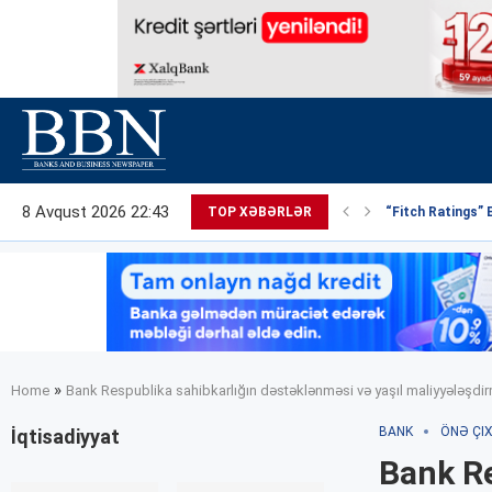
8 Avqust 2026 22:43
TOP XƏBƏRLƏR
“Fitch Ratings” 
»
Home
Bank Respublika sahibkarlığın dəstəklənməsi və yaşıl maliyyələşdi
BANK
ÖNƏ ÇI
İqtisadiyyat
Bank Re