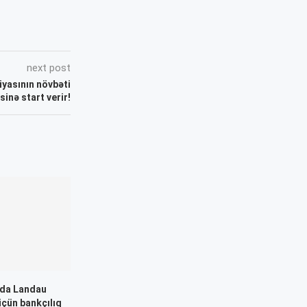
next post
iyasının növbəti
inə start verir!
kda Landau
üçün bankçılıq