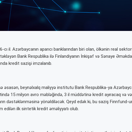
26-cı il. Azərbaycanın aparıcı banklarından biri olan, ölkənin real sekto
stəkləyən Bank Respublika ilə Finlandiyanın İnkişaf və Sənaye Əməkda
nda kredit sazişi imzalanıb.
inə əsasən, beynəlxalq maliyyə institutu Bank Respublika-ya Azərbay
tində 15 milyon avro məbləğində, 3 il müddətinə kredit ayıracaq və və
rın dəstəklənməsinə yönəldiləcək. Qeyd edək ki, bu saziş Finnfund-un 
 edilən ilk sintetik kredit əməliyyatı olub.