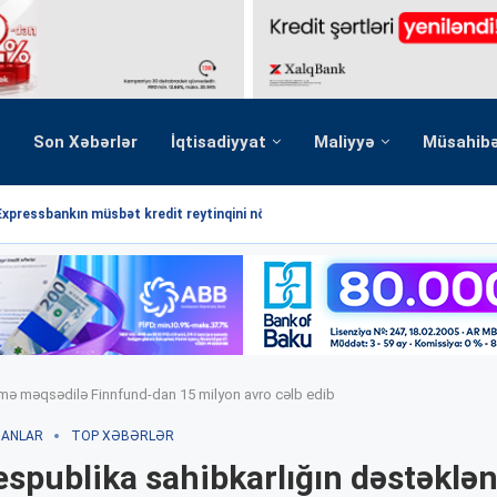
Son Xəbərlər
İqtisadiyyat
Maliyyə
Müsahib
Expressbankın müsbət kredit reytinqini növbəti dəfə...
rmə məqsədilə Finnfund-dan 15 milyon avro cəlb edib
XANLAR
TOP XƏBƏRLƏR
spublika sahibkarlığın dəstəklə