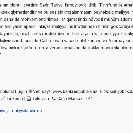
nın İdarə Heyətinin Sədri Tariyel İsmayılov bildirib: “Finnfund ilə əmə
sək qiymətləndirir və bu sazişin imzalanmasını beynəlxalq maliyyə inst
ın daha da möhkəmləndirilməsi istiqamətində növbəti mühüm addım 
 Finlandiyanın aparıcı inkişaf maliyyə institutlarından birinin göstərdiy
ayanıqlılığının, biznes modelimizin effektivliyinin və məsuliyyətli mal
diqliyimizin təsdiqidir. Cəlb olunan vəsait sahibkarların və Azərbaycanı
 dayanıqlı inkişafına töhfə verən layihələrin dəstəklənməsi imkanlarım
”
 məlumat üçün: 🌐 Veb sayt: www.bankrespublika.az 📱 Sosial şəbəkəl
| 🔗 LinkedIn | 📨 Telegram 📞 Çağrı Mərkəzi: 144
a
yaşıl maliyyələşdirmə