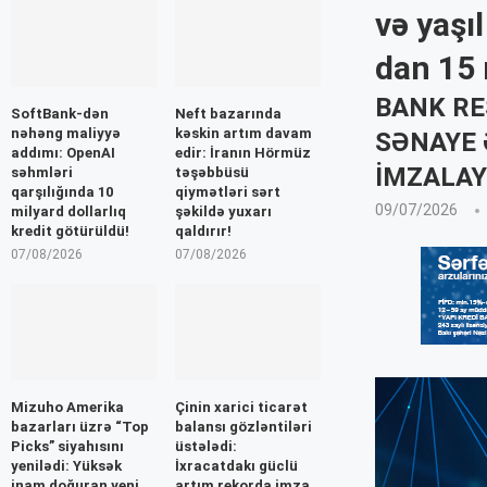
və yaşı
dan 15 
BANK RE
SoftBank-dən
Neft bazarında
nəhəng maliyyə
kəskin artım davam
SƏNAYE 
addımı: OpenAI
edir: İranın Hörmüz
IMZALAY
səhmləri
təşəbbüsü
qarşılığında 10
qiymətləri sərt
09/07/2026
milyard dollarlıq
şəkildə yuxarı
kredit götürüldü!
qaldırır!
07/08/2026
07/08/2026
Mizuho Amerika
Çinin xarici ticarət
bazarları üzrə “Top
balansı gözləntiləri
Picks” siyahısını
üstələdi:
yenilədi: Yüksək
İxracatdakı güclü
inam doğuran yeni
artım rekorda imza