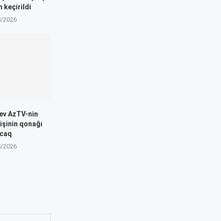
m keçirildi
8/2026
yev AzTV-nin
lişinin qonağı
acaq
8/2026