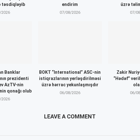
 təsdiqləyib
endirim
üzrə təli
/2026
07/08/2026
07/0
n Banklar
BOKT “International” ASC-nin
Zakir Nuri
nın prezidenti
istiqrazlarının yerləşdirilməsi
“Hədəf” veri
ev AzTV-nin
üzrə hərrac yekunlaşmışdır
ol
inin qonağı olub
06/08/2026
06/0
/2026
LEAVE A COMMENT