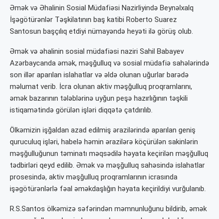
Əmək və Əhalinin Sosial Müdafiəsi Nazirliyində Beynəlxalq
İşəgötürənlər Təşkilatının baş katibi Roberto Suarez
Santosun başçılıq etdiyi nümayəndə heyəti ilə görüş olub.
Əmək və əhalinin sosial müdafiəsi naziri Sahil Babayev
Azərbaycanda əmək, məşğulluq və sosial müdafiə sahələrində
son illər aparılan islahatlar və əldə olunan uğurlar barədə
məlumat verib. İcra olunan aktiv məşğulluq proqramlarını,
əmək bazarının tələblərinə uyğun peşə hazırlığının təşkili
istiqamətində görülən işləri diqqətə çatdırılıb.
Ölkəmizin işğaldan azad edilmiş ərazilərində aparılan geniş
quruculuq işləri, habelə həmin ərazilərə köçürülən sakinlərin
məşğulluğunun təminatı məqsədilə həyata keçirilən məşğulluq
tədbirləri qeyd edilib. Əmək və məşğulluq sahəsində islahatlar
prosesində, aktiv məşğulluq proqramlarının icrasında
işəgötürənlərlə fəal əməkdaşlığın həyata keçirildiyi vurğulanıb.
R.S.Santos ölkəmizə səfərindən məmnunluğunu bildirib, əmək