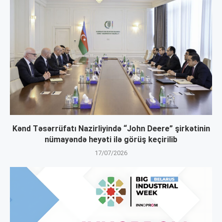
Kənd Təsərrüfatı Nazirliyində “John Deere” şirkətinin
nümayəndə heyəti ilə görüş keçirilib
17/07/2026