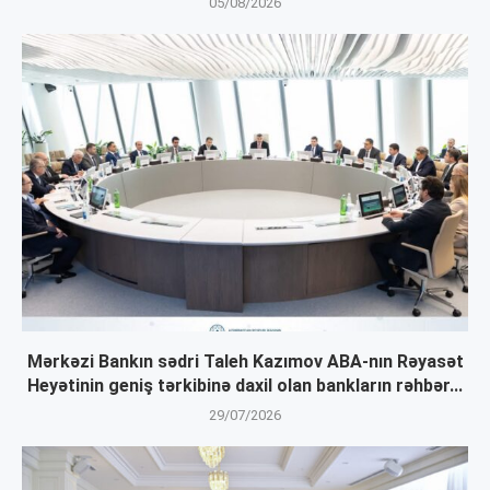
05/08/2026
Mərkəzi Bankın sədri Taleh Kazımov ABA-nın Rəyasət
Heyətinin geniş tərkibinə daxil olan bankların rəhbər...
29/07/2026