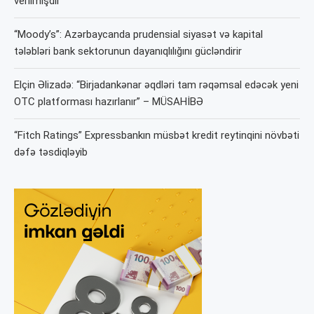
verilmişdir
“Moody’s”: Azərbaycanda prudensial siyasət və kapital
tələbləri bank sektorunun dayanıqlılığını gücləndirir
Elçin Əlizadə: “Birjadankənar əqdləri tam rəqəmsal edəcək yeni
OTC platforması hazırlanır” – MÜSAHİBƏ
“Fitch Ratings” Expressbankın müsbət kredit reytinqini növbəti
dəfə təsdiqləyib