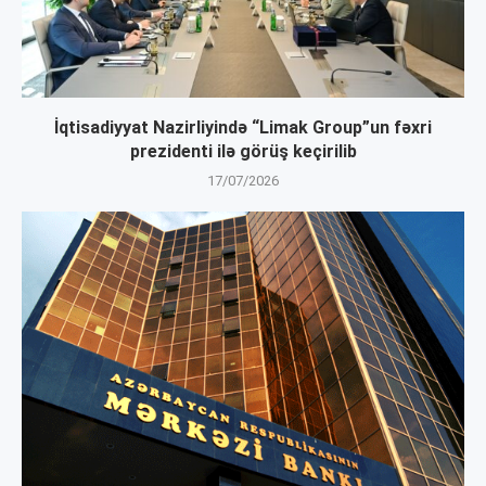
İqtisadiyyat Nazirliyində “Limak Group”un fəxri
prezidenti ilə görüş keçirilib
17/07/2026