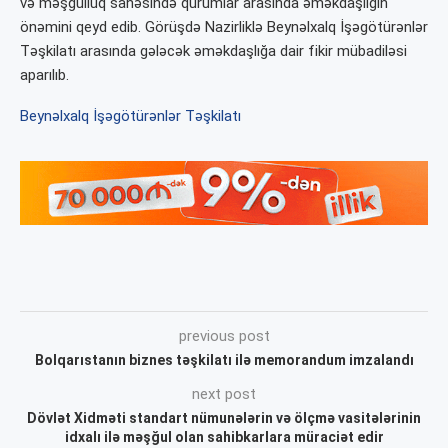
və məşğulluq sahəsində qurumlar arasında əməkdaşlığın
önəmini qeyd edib. Görüşdə Nazirliklə Beynəlxalq İşəgötürənlər
Təşkilatı arasında gələcək əməkdaşlığa dair fikir mübadiləsi
aparılıb.
Beynəlxalq İşəgötürənlər Təşkilatı
previous post
Bolqarıstanın biznes təşkilatı ilə memorandum imzalandı
next post
Dövlət Xidməti standart nümunələrin və ölçmə vasitələrinin
idxalı ilə məşğul olan sahibkarlara müraciət edir