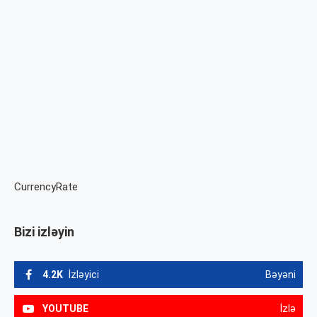
CurrencyRate
Bizi izləyin
4.2K
İzləyici
Bəyəni
YOUTUBE
İzlə