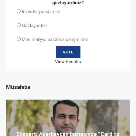
gözləyərdiniz?
İnvеstisiya edərdim
Gözləyərdim
Mən maliyyə bazarına qarışmıram
View Results
Müsahibə
Ekspert: Azərbaycan biznesində “Card to