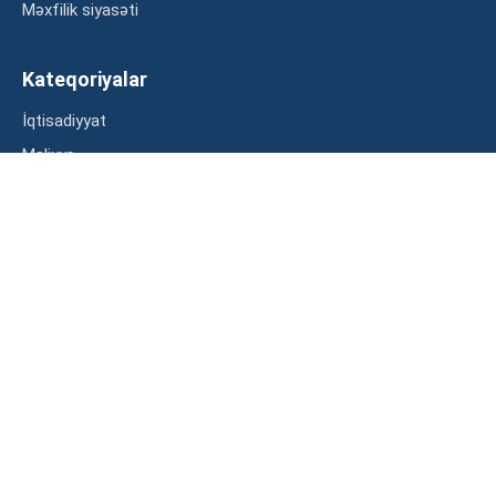
Məxfilik siyasəti
Kateqoriyalar
İqtisadiyyat
Maliyyə
Müsahibə
Statistika
Abunə ol
Mən şərtləri oxudum və razılaşdım