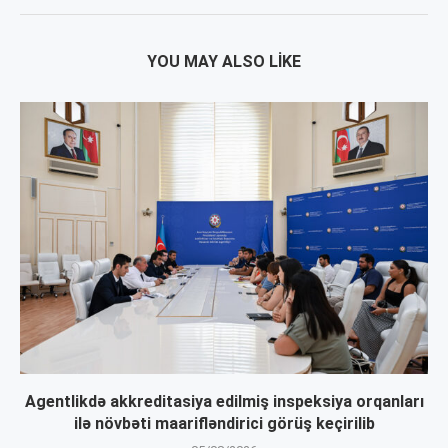
YOU MAY ALSO LIKE
Agentlikdə akkreditasiya edilmiş inspeksiya orqanları
ilə növbəti maarifləndirici görüş keçirilib