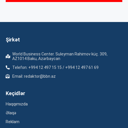
Şirkət
World Business Center. Suleyman Rahimov küç. 309,
AZ1014 Baku, Azərbaycan
Telefon: +994 12 497 15 15 / +994 12 497 61 69
Email: redaktor@bbn.az
Keçidlər
Haqqımızda
Əlaqə
Reklam