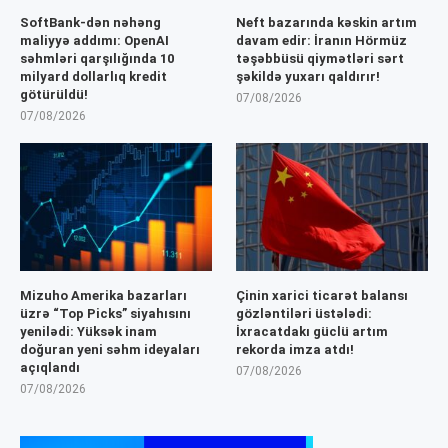
SoftBank-dən nəhəng
Neft bazarında kəskin artım
maliyyə addımı: OpenAI
davam edir: İranın Hörmüz
səhmləri qarşılığında 10
təşəbbüsü qiymətləri sərt
milyard dollarlıq kredit
şəkildə yuxarı qaldırır!
götürüldü!
07/08/2026
07/08/2026
Mizuho Amerika bazarları
Çinin xarici ticarət balansı
üzrə “Top Picks” siyahısını
gözləntiləri üstələdi:
yenilədi: Yüksək inam
İxracatdakı güclü artım
doğuran yeni səhm ideyaları
rekorda imza atdı!
açıqlandı
07/08/2026
07/08/2026