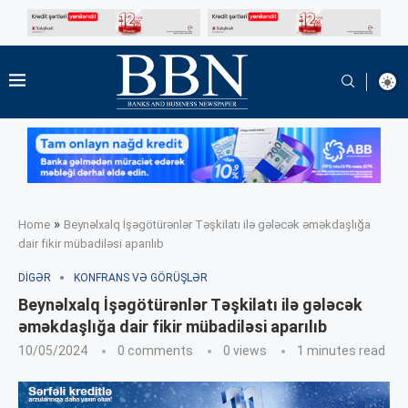
»
Home
Beynəlxalq İşəgötürənlər Təşkilatı ilə gələcək əməkdaşlığa
dair fikir mübadiləsi aparılıb
DIGƏR
KONFRANS VƏ GÖRÜŞLƏR
Beynəlxalq İşəgötürənlər Təşkilatı ilə gələcək
əməkdaşlığa dair fikir mübadiləsi aparılıb
10/05/2024
0 comments
0
views
1 minutes read