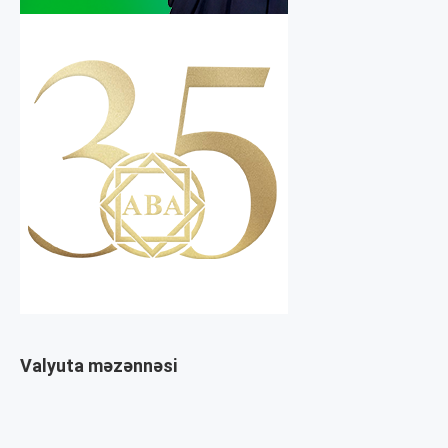
Valyuta məzənnəsi