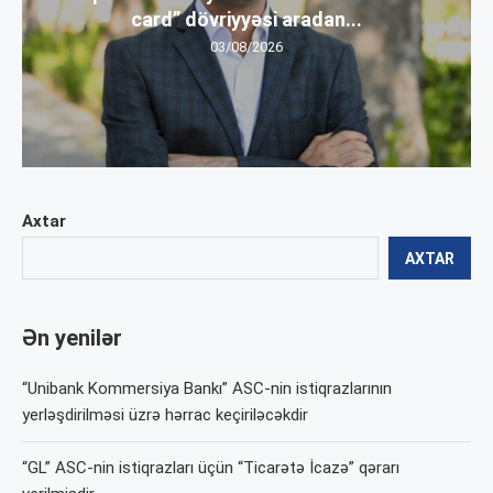
card” dövriyyəsi aradan...
03/08/2026
Axtar
AXTAR
Ən yenilər
“Unibank Kommersiya Bankı” ASC-nin istiqrazlarının
yerləşdirilməsi üzrə hərrac keçiriləcəkdir
“GL” ASC-nin istiqrazları üçün “Ticarətə İcazə” qərarı