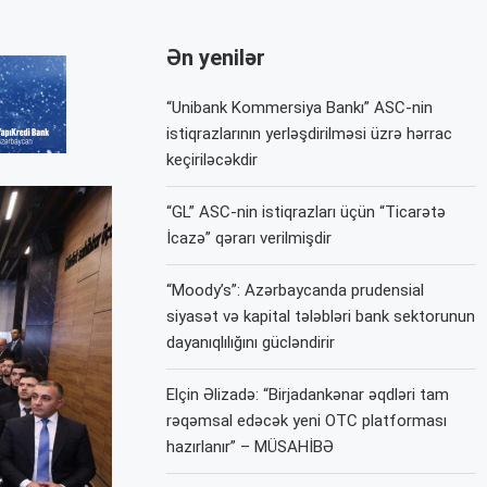
Ən yenilər
“Unibank Kommersiya Bankı” ASC-nin
istiqrazlarının yerləşdirilməsi üzrə hərrac
keçiriləcəkdir
“GL” ASC-nin istiqrazları üçün “Ticarətə
İcazə” qərarı verilmişdir
“Moody’s”: Azərbaycanda prudensial
siyasət və kapital tələbləri bank sektorunun
dayanıqlılığını gücləndirir
Elçin Əlizadə: “Birjadankənar əqdləri tam
rəqəmsal edəcək yeni OTC platforması
hazırlanır” – MÜSAHİBƏ