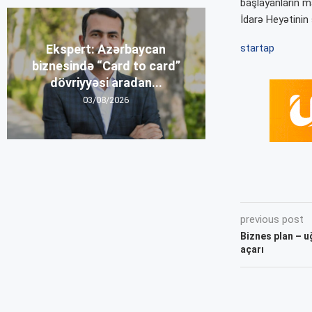
başlayanların m
İdarə Heyətinin 
startap
Ekspert: Azərbaycan
biznesində “Card to card”
dövriyyəsi aradan...
03/08/2026
previous post
Biznes plan – u
açarı