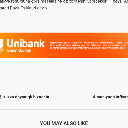
aliyyə resursuna çıxış məsələsinə öz töhfəsini verəcəkdir” – deyə “
sədri Davit Tsiklauri deyib.
ğurlu və dayanıqlı biznesin
Almaniyada inflyas
YOU MAY ALSO LIKE