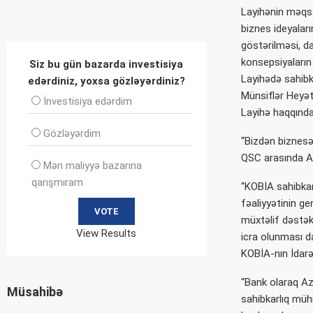
Layihənin məqsə
biznes ideyalar
göstərilməsi, d
konsepsiyaların
Siz bu gün bazarda investisiya
Layihədə sahibka
edərdiniz, yoxsa gözləyərdiniz?
Münsiflər Heyəti
İnvеstisiya edərdim
Layihə haqqında
Gözləyərdim
“Bizdən biznesə
QSC arasında An
Mən maliyyə bazarına
qarışmıram
“KOBİA sahibkarl
fəaliyyətinin ge
müxtəlif dəstək
View Results
icra olunması d
KOBİA-nın İdar
“Bank olaraq Az
Müsahibə
sahibkarlıq müh