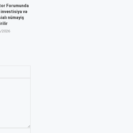
ktor Forumunda
investisiya və
sialı nümayiş
rilir
6/2026