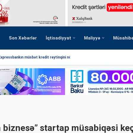
Son Xəbərlər
İqtisadiyyat
Maliyyə
Müsahib
Expressbankın müsbət kredit reytinqini növbəti dəfə...
 biznesə” startap müsabiqəsi keçi