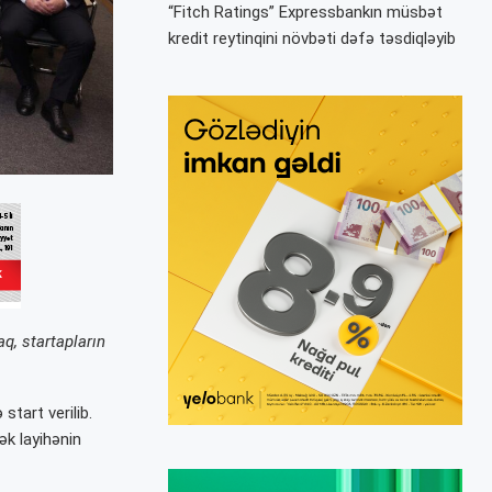
“Fitch Ratings” Expressbankın müsbət
kredit reytinqini növbəti dəfə təsdiqləyib
q, startapların
tart verilib.
k layihənin