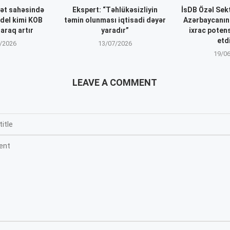
ət sahəsində
Ekspert: “Təhlükəsizliyin
İsDB Özəl Se
del kimi KOB
təmin olunması iqtisadi dəyər
Azərbaycanın 
araq artır
yaradır”
ixrac poten
etdi
/2026
13/07/2026
19/0
LEAVE A COMMENT