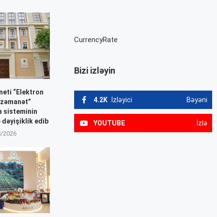
CurrencyRate
Bizi izləyin
neti “Elektron
4.2K
İzləyici
Bəyəni
ə zəmanət”
a sisteminin
dəyişiklik edib
YOUTUBE
İzlə
8/2026