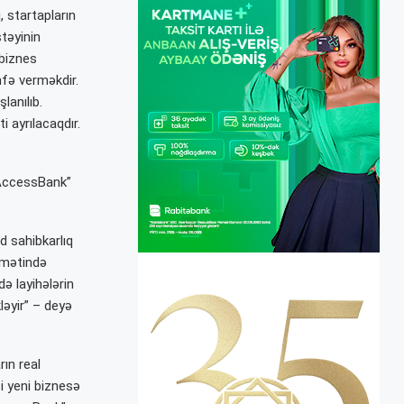
 startapların
təyinin
 biznes
hfə verməkdir.
lanılıb.
i ayrılacaqdır.
“AccessBank”
d sahibkarlıq
qamətində
ə layihələrin
ləyir” – deyə
ın real
i yeni biznesə