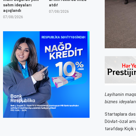
səhm ideyaları
atdı!
açıqlandı
07/08/2026
07/08/2026
Layihənin məqsə
biznes ideyalar
Startaplara dəs
Dövlət-özəl əmə
tərəfdaşı Kiçik 