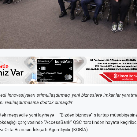
di innovasiyaları stimullaşdırmaq, yeni bizneslərə imkanlar yaratma
ını reallaşdırmasına dəstək olmaqdır.
tək məqsədilə yeni layihəyə – “Bizdən biznesə” startap müsabiqəsinə s
kdaşlığı çərçivəsində “AccessBank” QSC tərəfindən həyata keçiriləcə
və Orta Biznesin İnkişafı Agentliyidir (KOBİA).