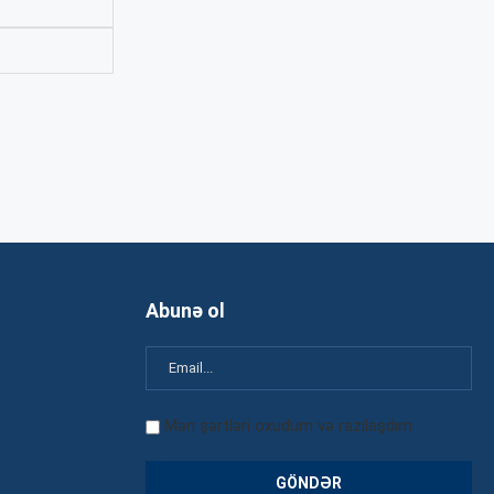
Abunə ol
Mən şərtləri oxudum və razılaşdım