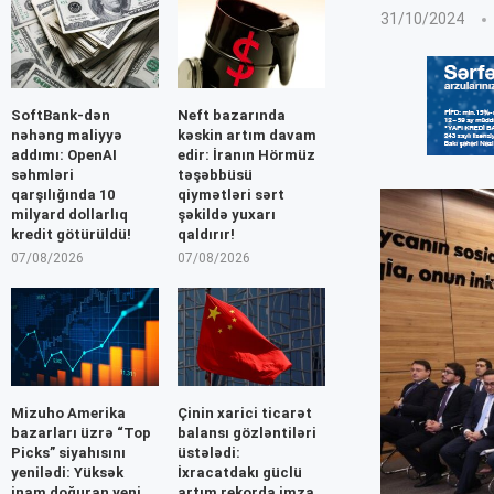
31/10/2024
SoftBank-dən
Neft bazarında
nəhəng maliyyə
kəskin artım davam
addımı: OpenAI
edir: İranın Hörmüz
səhmləri
təşəbbüsü
qarşılığında 10
qiymətləri sərt
milyard dollarlıq
şəkildə yuxarı
kredit götürüldü!
qaldırır!
07/08/2026
07/08/2026
Mizuho Amerika
Çinin xarici ticarət
bazarları üzrə “Top
balansı gözləntiləri
Picks” siyahısını
üstələdi:
yenilədi: Yüksək
İxracatdakı güclü
inam doğuran yeni
artım rekorda imza