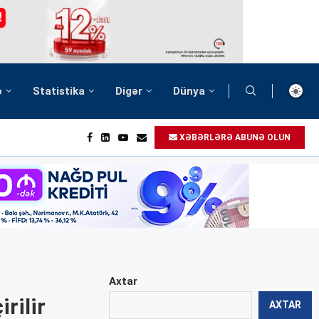
ə
Statistika
Digər
Dünya
XƏBƏRLƏRƏ ABUNƏ OLUN
Axtar
rilir
AXTAR