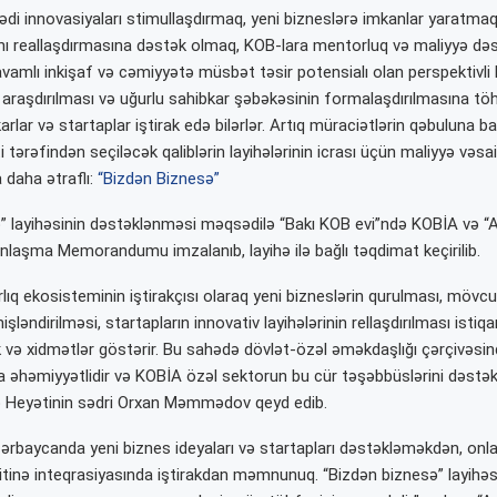
di innovasiyaları stimullaşdırmaq, yeni bizneslərə imkanlar yaratmaq,
ını reallaşdırmasına dəstək olmaq, KOB-lara mentorluq və maliyyə dəs
avamlı inkişaf və cəmiyyətə müsbət təsir potensialı olan perspektivli
 araşdırılması və uğurlu sahibkar şəbəkəsinin formalaşdırılmasına tö
rlar və startaplar iştirak edə bilərlər. Artıq müraciətlərin qəbuluna baş
 tərəfindən seçiləcək qaliblərin layihələrinin icrası üçün maliyyə vəsait
 daha ətraflı:
“Bizdən Biznesə”
” layihəsinin dəstəklənməsi məqsədilə “Bakı KOB evi”ndə KOBİA və 
laşma Memorandumu imzalanıb, layihə ilə bağlı təqdimat keçirilib.
ıq ekosisteminin iştirakçısı olaraq yeni bizneslərin qurulması, mövcu
nişləndirilməsi, startapların innovativ layihələrinin rellaşdırılması isti
 və xidmətlər göstərir. Bu sahədə dövlət-özəl əməkdaşlığı çərçivəsind
a əhəmiyyətlidir və KOBİA özəl sektorun bu cür təşəbbüslərini dəstək
ə Heyətinin sədri Orxan Məmmədov qeyd edib.
ərbaycanda yeni biznes ideyaları və startapları dəstəkləməkdən, onlar
itinə inteqrasiyasında iştirakdan məmnunuq. “Bizdən biznesə” layihəs