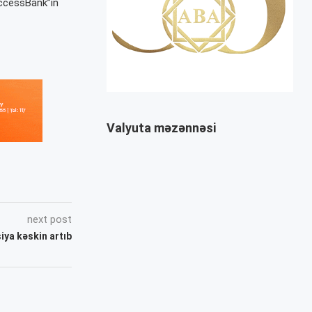
AccessBank”ın
Valyuta məzənnəsi
next post
iya kəskin artıb