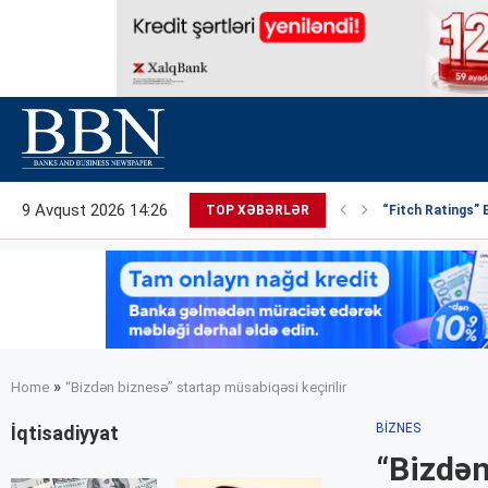
9 Avqust 2026 14:26
TOP XƏBƏRLƏR
“Fitch Ratings” 
»
Home
“Bizdən biznesə” startap müsabiqəsi keçirilir
BIZNES
İqtisadiyyat
“Bizdən