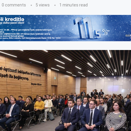
0 comments
5
views
1 minutes read