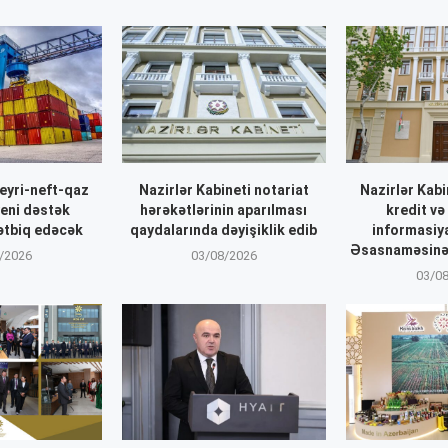
eyri-neft-qaz
Nazirlər Kabineti notariat
Nazirlər Kabi
yeni dəstək
hərəkətlərinin aparılması
kredit v
ətbiq edəcək
qaydalarında dəyişiklik edib
informasiy
Əsasnaməsinə 
/2026
03/08/2026
03/0