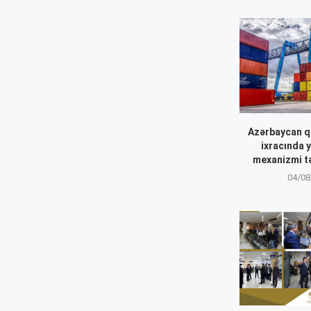
Azərbaycan q
ixracında 
mexanizmi t
04/08