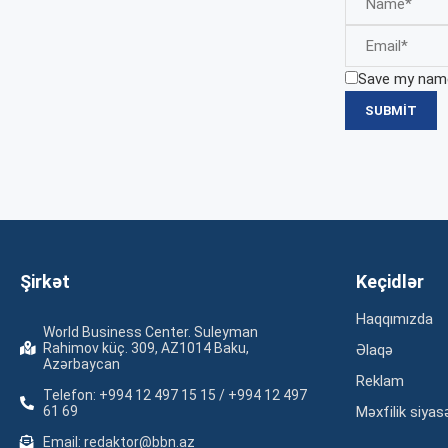
Save my name,
Şirkət
Keçidlər
Haqqımızda
World Business Center. Suleyman
Rahimov küç. 309, AZ1014 Baku,
Əlaqə
Azərbaycan
Reklam
Telefon: +994 12 497 15 15 / +994 12 497
61 69
Məxfilik siyas
Email: redaktor@bbn.az