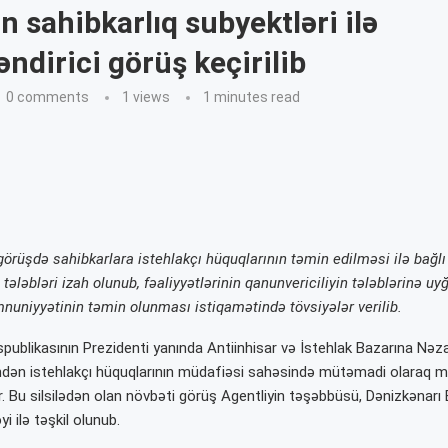
n sahibkarlıq subyektləri ilə
əndirici görüş keçirilib
0 comments
1
views
1 minutes read
 görüşdə
sahibkarlara istehlakçı hüquqlarının təmin edilməsi ilə bağlı
 tələbləri izah olunub, fəaliyyətlərinin qanunvericiliyin tələblərinə u
uniyyətinin təmin olunması istiqamətində tövsiyələr verilib.
ublikasının Prezidenti yanında Antiinhisar və İstehlak Bazarına Nəz
indən istehlakçı hüquqlarının müdafiəsi sahəsində mütəmadi olaraq m
ilir. Bu silsilədən olan növbəti görüş Agentliyin təşəbbüsü, Dənizkənarı 
i ilə təşkil olunub.