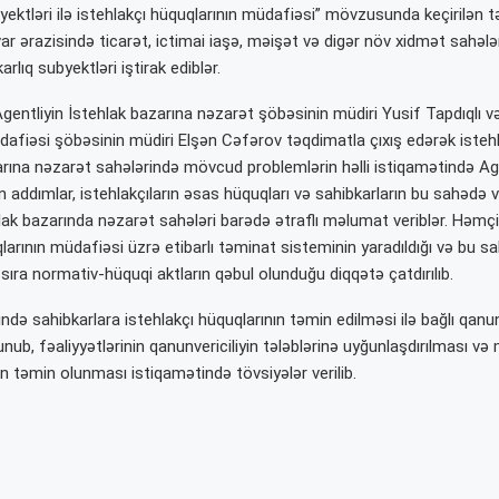
yektləri ilə istehlakçı hüquqlarının müdafiəsi” mövzusunda keçirilən t
ar ərazisində ticarət, ictimai iaşə, məişət və digər növ xidmət sahələr
rlıq subyektləri iştirak ediblər.
entliyin İstehlak bazarına nəzarət şöbəsinin müdiri Yusif Tapdıqlı və
dafiəsi şöbəsinin müdiri Elşən Cəfərov təqdimatla çıxış edərək istehl
arına nəzarət sahələrində mövcud problemlərin həlli istiqamətində Ag
n addımlar, istehlakçıların əsas hüquqları və sahibkarların bu sahədə və
hlak bazarında nəzarət sahələri barədə ətraflı məlumat veriblər. Həmç
larının müdafiəsi üzrə etibarlı təminat sisteminin yaradıldığı və bu s
sıra normativ-hüquqi aktların qəbul olunduğu diqqətə çatdırılıb.
ndə sahibkarlara istehlakçı hüquqlarının təmin edilməsi ilə bağlı qanunv
lunub, fəaliyyətlərinin qanunvericiliyin tələblərinə uyğunlaşdırılması və
 təmin olunması istiqamətində tövsiyələr verilib.