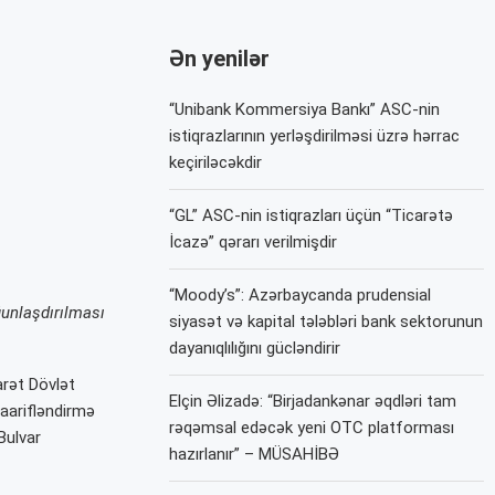
Ən yenilər
“Unibank Kommersiya Bankı” ASC-nin
istiqrazlarının yerləşdirilməsi üzrə hərrac
keçiriləcəkdir
“GL” ASC-nin istiqrazları üçün “Ticarətə
İcazə” qərarı verilmişdir
“Moody’s”: Azərbaycanda prudensial
yğunlaşdırılması
siyasət və kapital tələbləri bank sektorunun
dayanıqlılığını gücləndirir
arət Dövlət
Elçin Əlizadə: “Birjadankənar əqdləri tam
aarifləndirmə
rəqəmsal edəcək yeni OTC platforması
Bulvar
hazırlanır” – MÜSAHİBƏ