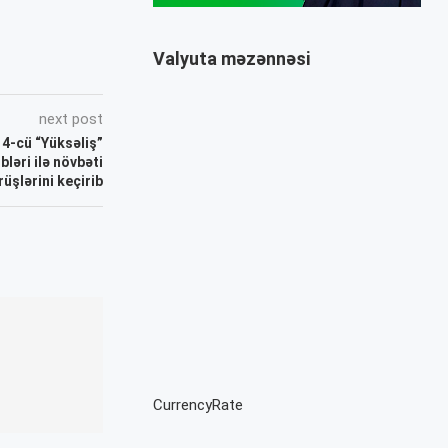
Valyuta məzənnəsi
next post
 4-cü “Yüksəliş”
ləri ilə növbəti
üşlərini keçirib
CurrencyRate