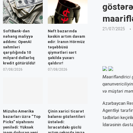
göstərə
maarifl
21/07/2025
SoftBank-dən
Neft bazarında
nəhəng maliyyə
kəskin artım davam
addımı: OpenAI
edir: İranın Hörmüz
səhmləri
təşəbbüsü
qarşılığında 10
qiymətləri sərt
milyard dollarlıq
şəkildə yuxarı
kredit götürüldü!
qaldırır!
07/08/2026
07/08/2026
Maarifləndirici
qanunvericiliyin
və müştəri məmn
Azərbaycan Resp
Agentliyi tərəf
Mizuho Amerika
Çinin xarici ticarət
bazarları üzrə “Top
balansı gözləntiləri
tədbirləri keçir
Picks” siyahısını
üstələdi:
İdarəsinin dəstəy
yenilədi: Yüksək
İxracatdakı güclü
inam doğuran yeni
artım rekorda imza