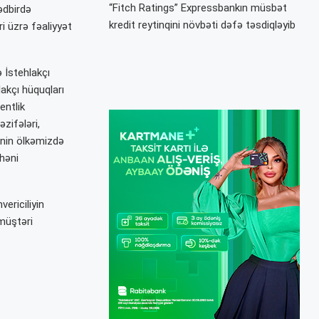
“Fitch Ratings” Expressbankın müsbət
ədbirdə
kredit reytinqini növbəti dəfə təsdiqləyib
i üzrə fəaliyyət
 İstehlakçı
akçı hüquqları
entlik
zifələri,
inin ölkəmizdə
ahəni
ericiliyin
 müştəri