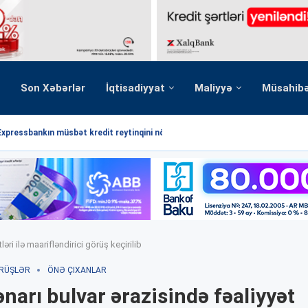
Son Xəbərlər
İqtisadiyyat
Maliyyə
Müsahib
Expressbankın müsbət kredit reytinqini növbəti dəfə...
ri ilə maarifləndirici görüş keçirilib
RÜŞLƏR
ÖNƏ ÇIXANLAR
narı bulvar ərazisində fəaliyyət