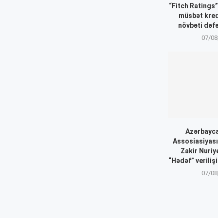
“Fitch Ratings
müsbət kredi
növbəti dəfə
07/08
Azərbayca
Assosiasiyası
Zakir Nuriy
“Hədəf” veriliş
07/08