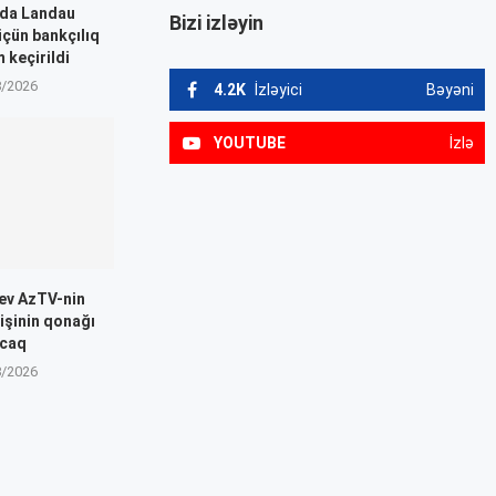
kda Landau
Bizi izləyin
üçün bankçılıq
m keçirildi
8/2026
4.2K
İzləyici
Bəyəni
YOUTUBE
İzlə
yev AzTV-nin
lişinin qonağı
acaq
8/2026