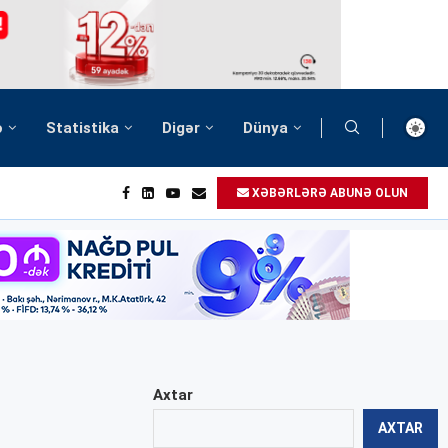
ə
Statistika
Digər
Dünya
XƏBƏRLƏRƏ ABUNƏ OLUN
Axtar
AXTAR