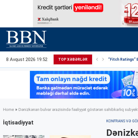
8 Avqust 2026 19:52
TOP XƏBƏRLƏR
“Fitch Ratings” 
»
Home
Dənizkənarı bulvar ərazisində fəaliyyət göstərən sahibkarlıq subyektlə
KONFRANS VƏ GÖ
İqtisadiyyat
Dənizkə