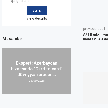
qarışmıram
View Results
previous post
AFB Bank-ın yar
Müsahibə
mənfəəti 4.3 d
Ekspert: Azərbaycan
biznesində “Card to card”
dövriyyəsi aradan...
03/08/2026