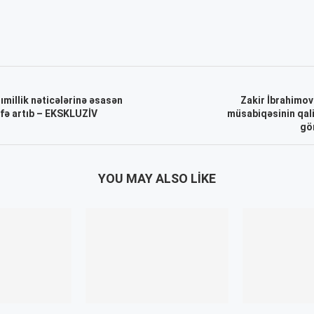
ımillik nəticələrinə əsasən
Zakir İbrahimov
əfə artıb – EKSKLUZİV
müsabiqəsinin qalib
gör
YOU MAY ALSO LIKE