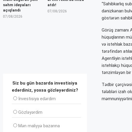
“Sahibkarlıq sub
səhm ideyaları
atdı!
açıqlandı
dənizkənarı bulv
07/08/2026
07/08/2026
göstərən sahibka
Görüş zamanı Ag
hüquqlarının mü
və istehlak baz
tərəfindən atıla
Agentliyin iste
istehlakçı hüquq
tənzimləyən bir 
Siz bu gün bazarda investisiya
Tədbir çərçivəsi
edərdiniz, yoxsa gözləyərdiniz?
tələbləri izah o
məmnuniyyətinin
İnvеstisiya edərdim
Gözləyərdim
Mən maliyyə bazarına