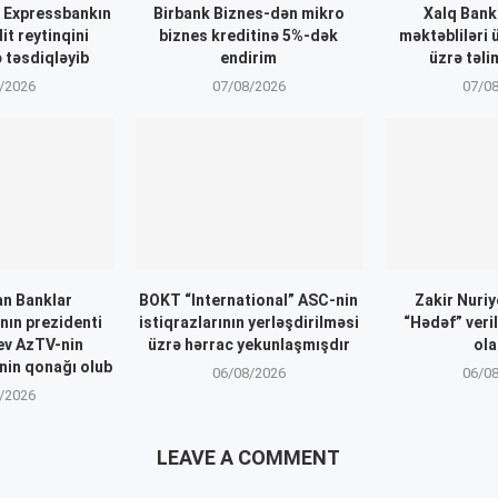
” Expressbankın
Birbank Biznes-dən mikro
Xalq Ban
t reytinqini
biznes kreditinə 5%-dək
məktəbliləri 
 təsdiqləyib
endirim
üzrə təli
/2026
07/08/2026
07/0
n Banklar
BOKT “International” ASC-nin
Zakir Nuri
nın prezidenti
istiqrazlarının yerləşdirilməsi
“Hədəf” veri
ev AzTV-nin
üzrə hərrac yekunlaşmışdır
ol
inin qonağı olub
06/08/2026
06/0
/2026
LEAVE A COMMENT