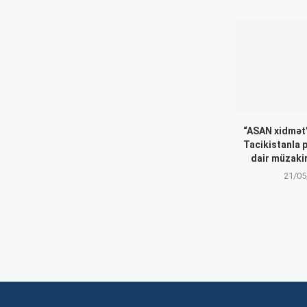
“ASAN xidmət”
Tacikistanla 
dair müzakir
21/05