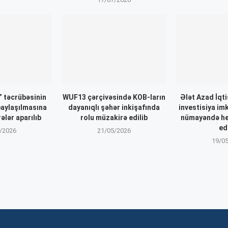
 təcrübəsinin
WUF13 çərçivəsində KOB-ların
Ələt Azad İqt
paylaşılmasına
dayanıqlı şəhər inkişafında
investisiya im
ələr aparılıb
rolu müzakirə edilib
nümayəndə he
ed
/2026
21/05/2026
19/0