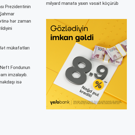
milyard manata yaxın vəsait köçürüb
ı Prezidentinin
i Şahmar
ətinə hər zaman
ldiyini
lət mükafatları
t Neft Fondunun
ncam imzalayıb.
məkdaşı isə