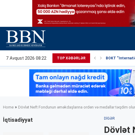
7 Avqust 2026 08:22
TOP XƏBƏRLƏR
BOKT “Internatio
»
Home
Dövlət Neft Fondunun əməkdaşlarına orden və medallar təqdim ol
DIGƏR
İqtisadiyyat
Dövlət 