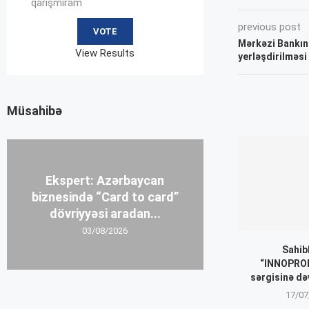
qarışmıram
previous post
Mərkəzi Bankın
View Results
yerləşdirilməsi
Müsahibə
Ekspert: Azərbaycan
biznesində “Card to card”
dövriyyəsi aradan...
03/08/2026
Sahib
“INNOPROM
sərgisinə də
17/07