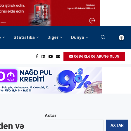
ə
Statistika
Digər
Dünya
XƏBƏRLƏRƏ ABUNƏ OLUN
Axtar
den və
AXTAR