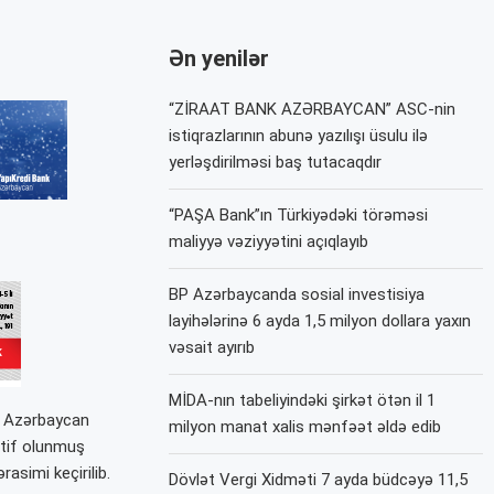
Ən yenilər
“ZİRAAT BANK AZƏRBAYCAN” ASC-nin
istiqrazlarının abunə yazılışı üsulu ilə
yerləşdirilməsi baş tutacaqdır
“PAŞA Bank”ın Türkiyədəki törəməsi
maliyyə vəziyyətini açıqlayıb
BP Azərbaycanda sosial investisiya
layihələrinə 6 ayda 1,5 milyon dollara yaxın
vəsait ayırıb
MİDA-nın tabeliyindəki şirkət ötən il 1
) Azərbaycan
milyon manat xalis mənfəət əldə edib
əltif olunmuş
simi keçirilib.
Dövlət Vergi Xidməti 7 ayda büdcəyə 11,5