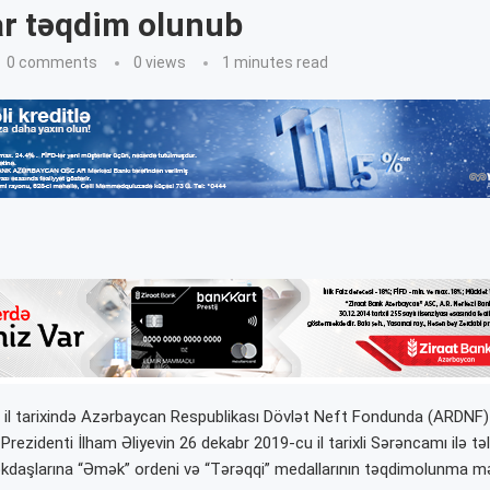
ar təqdim olunub
0 comments
0
views
1 minutes read
i il tarixində Azərbaycan Respublikası Dövlət Neft Fondunda (ARDNF
Prezidenti İlham Əliyevin 26 dekabr 2019-cu il tarixli Sərəncamı ilə t
aşlarına “Əmək” ordeni və “Tərəqqi” medallarının təqdimolunma məra