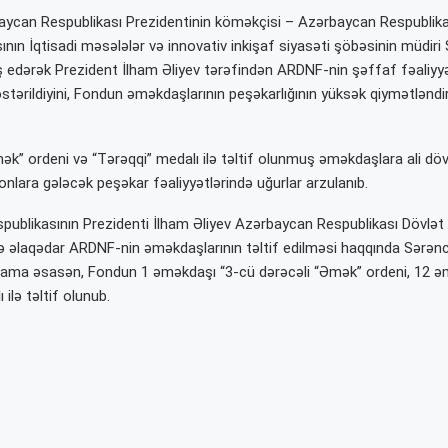
ycan Respublikası Prezidentinin köməkçisi – Azərbaycan Respublikas
ının İqtisadi məsələlər və innovativ inkişaf siyasəti şöbəsinin müdir
edərək Prezident İlham Əliyev tərəfindən ARDNF-nin şəffaf fəaliyy
tərildiyini, Fondun əməkdaşlarının peşəkarlığının yüksək qiymətləndiri
k” ordeni və “Tərəqqi” medalı ilə təltif olunmuş əməkdaşlara ali döv
nlara gələcək peşəkar fəaliyyətlərində uğurlar arzulanıb.
ublikasının Prezidenti İlham Əliyev Azərbaycan Respublikası Dövlə
i ilə əlaqədar ARDNF-nin əməkdaşlarının təltif edilməsi haqqında Sərə
ama əsasən, Fondun 1 əməkdaşı “3-cü dərəcəli “Əmək” ordeni, 12 ə
 ilə təltif olunub.