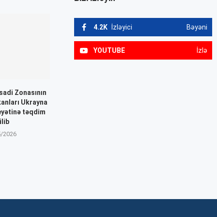
4.2K
İzləyici
Bəyəni
YOUTUBE
İzlə
isadi Zonasının
kanları Ukrayna
yətinə təqdim
ilib
5/2026