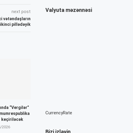
Valyuta məzənnəsi
next post
ci vətəndaşların
ikinci pillədəyik
ında “Vergilər”
CurrencyRate
mumrespublika
 keçiriləcək
5/2026
Bizi izləyin