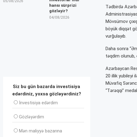
05/08/2026
hansı sürprizi
Tədbirdə Azərba
gözləyir?
Administrasiyas
04/08/2026
Mövsümov çıxış 
böyük diqqət gös
vurğulayıb.
Daha sonra “Əmə
təqdim olunub, o
Azərbaycan Resp
20 illik yubiley
Müvafiq Sərənc
Siz bu gün bazarda investisiya
“Tərəqqi” medalı
edərdiniz, yoxsa gözləyərdiniz?
İnvеstisiya edərdim
Gözləyərdim
Mən maliyyə bazarına