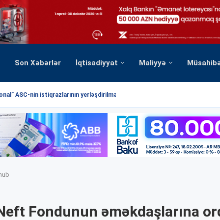
Son Xəbərlər
İqtisadiyyat
Maliyyə
Müsahib
nal” ASC-nin istiqrazlarının yerləşdirilməsi üzrə hərrac yekunlaşmışdır
unub
Neft Fondunun əməkdaşlarına or