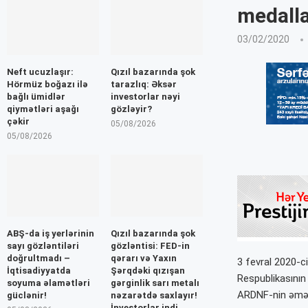
medall
03/02/2020
Neft ucuzlaşır:
Qızıl bazarında şok
Hörmüz boğazı ilə
tarazlıq: Əksər
bağlı ümidlər
investorlar nəyi
qiymətləri aşağı
gözləyir?
çəkir
05/08/2026
05/08/2026
ABŞ-da iş yerlərinin
Qızıl bazarında şok
sayı gözləntiləri
gözləntisi: FED-in
doğrultmadı –
qərarı və Yaxın
3 fevral 2020-c
İqtisadiyyatda
Şərqdəki qızışan
Respublikasının 
soyuma əlamətləri
gərginlik sarı metalı
ARDNF-nin əməkd
güclənir!
nəzarətdə saxlayır!
İnvestorlar indi