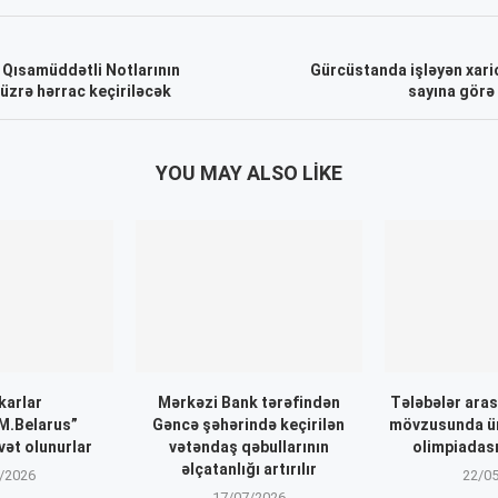
 Qısamüddətli Notlarının
Gürcüstanda işləyən xari
 üzrə hərrac keçiriləcək
sayına görə 
YOU MAY ALSO LIKE
karlar
Mərkəzi Bank tərəfindən
Tələbələr aras
.Belarus”
Gəncə şəhərində keçirilən
mövzusunda ü
vət olunurlar
vətəndaş qəbullarının
olimpiadası
əlçatanlığı artırılır
/2026
22/0
17/07/2026