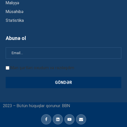
Maliyyə
Müsahibə
Statistika
Abunə ol
Mən şərtləri oxudum və razılaşdım
2023 – Bütün hüquqlar qorunur. BBN