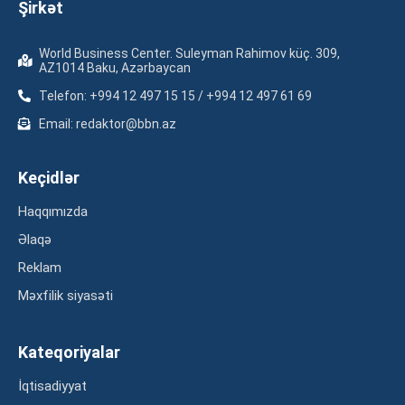
Şirkət
World Business Center. Suleyman Rahimov küç. 309,
AZ1014 Baku, Azərbaycan
Telefon: +994 12 497 15 15 / +994 12 497 61 69
Email: redaktor@bbn.az
Keçidlər
Haqqımızda
Əlaqə
Reklam
Məxfilik siyasəti
Kateqoriyalar
İqtisadiyyat