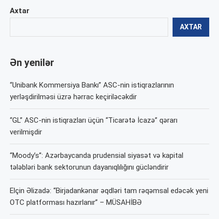
Axtar
AXTAR
Ən yenilər
“Unibank Kommersiya Bankı” ASC-nin istiqrazlarının
yerləşdirilməsi üzrə hərrac keçiriləcəkdir
“GL” ASC-nin istiqrazları üçün “Ticarətə İcazə” qərarı
verilmişdir
“Moody’s”: Azərbaycanda prudensial siyasət və kapital
tələbləri bank sektorunun dayanıqlılığını gücləndirir
Elçin Əlizadə: “Birjadankənar əqdləri tam rəqəmsal edəcək yeni
OTC platforması hazırlanır” – MÜSAHİBƏ