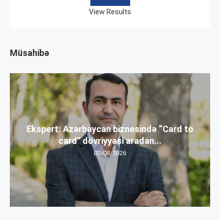
View Results
Müsahibə
Ekspert: Azərbaycan biznesində “Card to
card” dövriyyəsi aradan...
03/08/2026