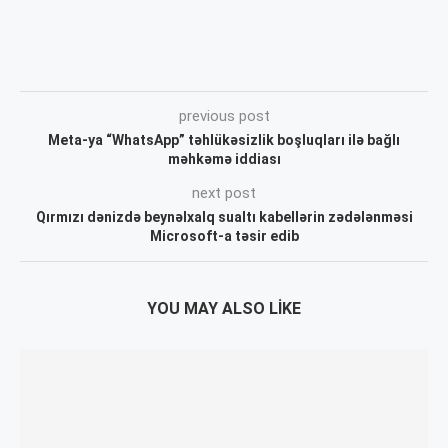
previous post
Meta-ya “WhatsApp” təhlükəsizlik boşluqları ilə bağlı
məhkəmə iddiası
next post
Qırmızı dənizdə beynəlxalq sualtı kabellərin zədələnməsi
Microsoft-a təsir edib
YOU MAY ALSO LIKE