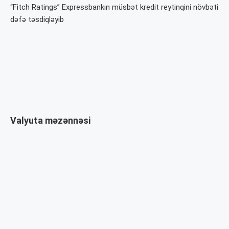
“Fitch Ratings” Expressbankın müsbət kredit reytinqini növbəti
dəfə təsdiqləyib
Valyuta məzənnəsi