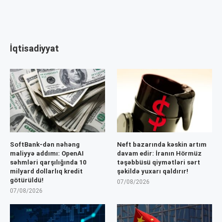
İqtisadiyyat
SoftBank-dən nəhəng
Neft bazarında kəskin artım
maliyyə addımı: OpenAI
davam edir: İranın Hörmüz
səhmləri qarşılığında 10
təşəbbüsü qiymətləri sərt
milyard dollarlıq kredit
şəkildə yuxarı qaldırır!
götürüldü!
07/08/2026
07/08/2026