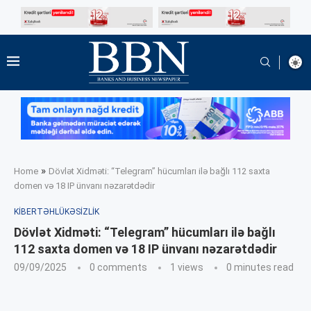
»
Home
Dövlət Xidməti: “Telegram” hücumları ilə bağlı 112 saxta
domen və 18 IP ünvanı nəzarətdədir
KIBERTƏHLÜKƏSIZLIK
Dövlət Xidməti: “Telegram” hücumları ilə bağlı
112 saxta domen və 18 IP ünvanı nəzarətdədir
09/09/2025
0 comments
1
views
0 minutes read