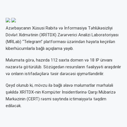
Azərbaycanın Xüsusi Rabitə və İnformasiya Təhlükəsizliyi
Dövlət Xidmətinin (XRİTDX) Zərərverici Analizi Laboratoriyası
(MRLab) “Telegram” platforması üzərindən həyata keçirilən
kiberhücumlarla bağlı açıqlama yayıb.
Məlumata görə, hazırda 112 saxta domen və 18 IP ünvanı
nəzarətə götürülüb. Sözügedən resursların fəaliyyəti araşdırılır
və onların istifadəçilərə təsir dərəcəsi qiymətləndirilir.
Qeyd olunub ki, mövzu ilə bağlı əlavə məlumatlar mərhələli
şəkildə XRİTDX-nin Kompüter İnsidentlərinə Qarşı Mübarizə
Mərkəzinin (CERT) rəsmi saytında ictimaiyyətə təqdim
ediləcək.