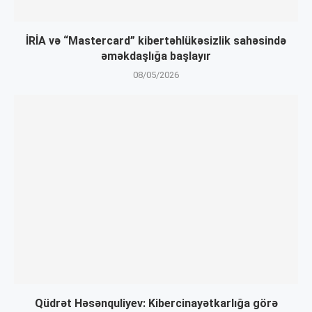
İRİA və “Mastercard” kibertəhlükəsizlik sahəsində
əməkdaşlığa başlayır
08/05/2026
Qüdrət Həsənquliyev: Kibercinayətkarlığa görə