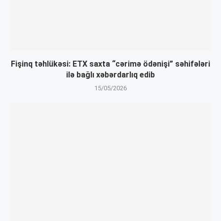
Fişinq təhlükəsi: ETX saxta “cərimə ödənişi” səhifələri
ilə bağlı xəbərdarlıq edib
15/05/2026