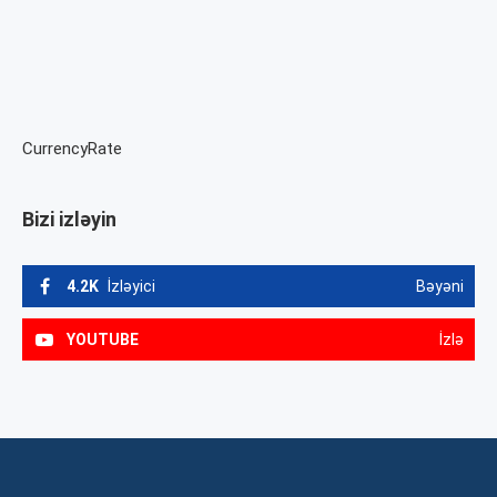
CurrencyRate
Bizi izləyin
4.2K
İzləyici
Bəyəni
YOUTUBE
İzlə