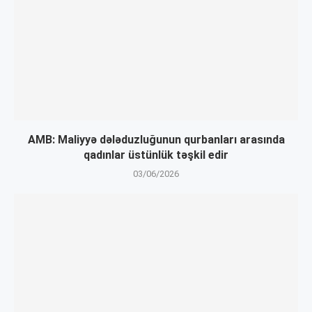
AMB: Maliyyə dələduzluğunun qurbanları arasında
qadınlar üstünlük təşkil edir
03/06/2026