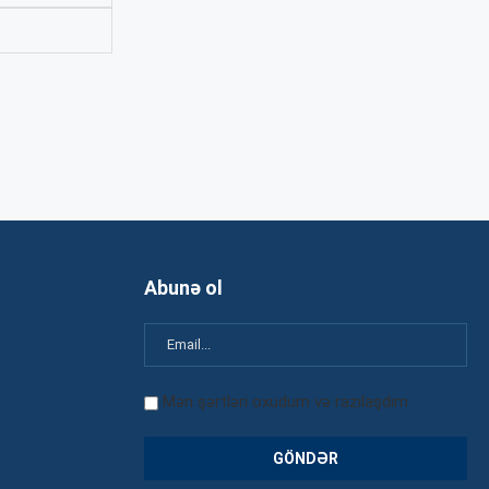
Abunə ol
Mən şərtləri oxudum və razılaşdım