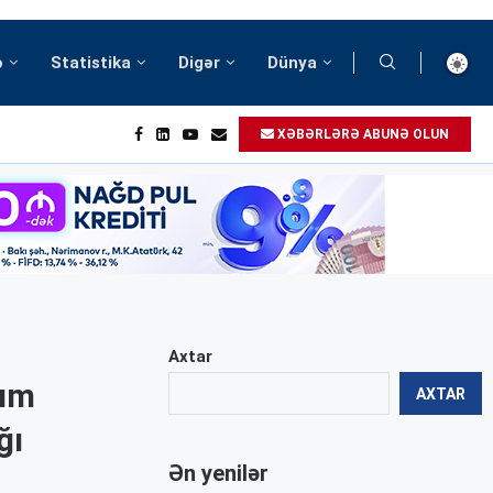
ə
Statistika
Digər
Dünya
XƏBƏRLƏRƏ ABUNƏ OLUN
Axtar
tım
AXTAR
ğı
Ən yenilər