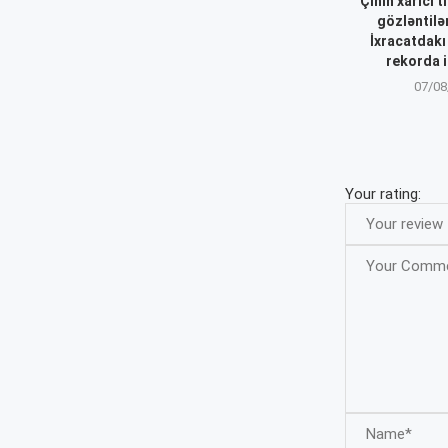
Çinin xarici t
gözləntilər
İxracatdakı
rekorda i
07/08
Your rating: