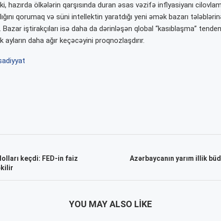
 ki, hazırda ölkələrin qarşısında duran əsas vəzifə inflyasiyanı cilovla
ığını qorumaq və süni intellektin yaratdığı yeni əmək bazarı tələblərin
 Bazar iştirakçıları isə daha da dərinləşən qlobal “kasıblaşma” tenden
 ayların daha ağır keçəcəyini proqnozlaşdırır.
isadiyyat
olları keçdi: FED-in faiz
Azərbaycanın yarım illik büd
kilir
YOU MAY ALSO LIKE