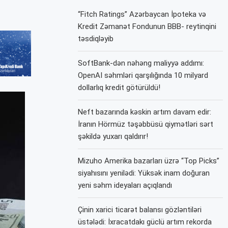
“Fitch Ratings” Azərbaycan İpoteka və
Kredit Zəmanət Fondunun BBB- reytinqini
təsdiqləyib
SoftBank-dən nəhəng maliyyə addımı:
OpenAI səhmləri qarşılığında 10 milyard
dollarlıq kredit götürüldü!
Neft bazarında kəskin artım davam edir:
İranın Hörmüz təşəbbüsü qiymətləri sərt
şəkildə yuxarı qaldırır!
Mizuho Amerika bazarları üzrə “Top Picks”
siyahısını yenilədi: Yüksək inam doğuran
yeni səhm ideyaları açıqlandı
Çinin xarici ticarət balansı gözləntiləri
üstələdi: İxracatdakı güclü artım rekorda