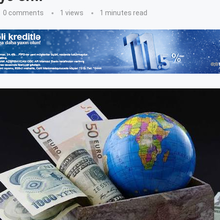
0 comments
1
views
1 minutes read