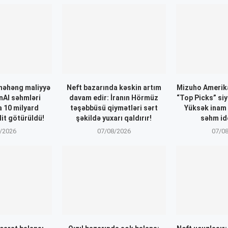
nəhəng maliyyə
Neft bazarında kəskin artım
Mizuho Amerika
nAI səhmləri
davam edir: İranın Hörmüz
“Top Picks” siy
a 10 milyard
təşəbbüsü qiymətləri sərt
Yüksək inam
dit götürüldü!
şəkildə yuxarı qaldırır!
səhm ide
/2026
07/08/2026
07/0