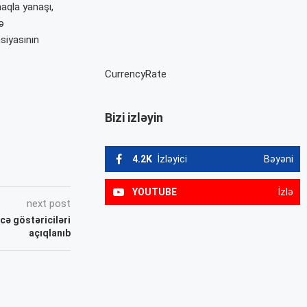
maqla yanaşı,
ə
siyasının
CurrencyRate
Bizi izləyin
4.2K
İzləyici
Bəyəni
YOUTUBE
İzlə
next post
cə göstəriciləri
açıqlanıb