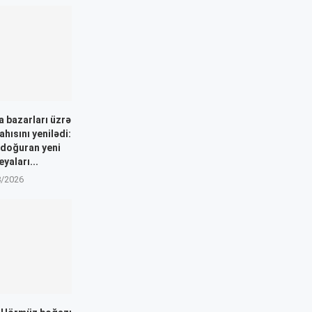
 bazarları üzrə
ahısını yenilədi:
 doğuran yeni
yaları...
8/2026