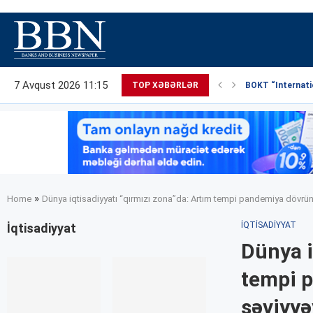
7 Avqust 2026 11:15
TOP XƏBƏRLƏR
BOKT “Internatio
»
Home
Dünya iqtisadiyyatı “qırmızı zona”da: Artım tempi pandemiya dövrün
İQTISADIYYAT
İqtisadiyyat
Dünya i
tempi p
səviyyə