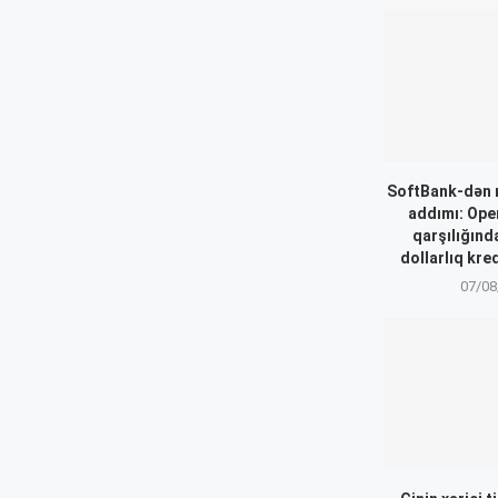
SoftBank-dən 
addımı: Ope
qarşılığınd
dollarlıq kre
07/08