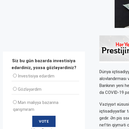
Siz bu gün bazarda investisiya
edərdiniz, yoxsa gözləyərdiniz?
Dünya iqtisadiyy
İnvеstisiya edərdim
alovlandırması v
Bankının yeni he
Gözləyərdim
da COVID-19 pan
Mən maliyyə bazarına
Vəziyyət xüsusil
qarışmıram
iqtisadiyyatlar 
gedir. Ən pis s
neftin qiyməti o