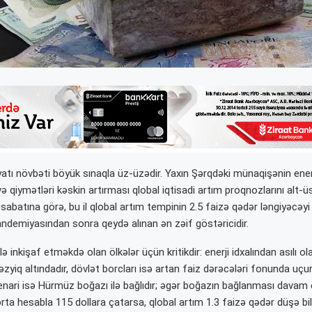
atı növbəti böyük sınaqla üz-üzədir. Yaxın Şərqdəki münaqişənin enerj
ə qiymətləri kəskin artırması qlobal iqtisadi artım proqnozlarını alt-ü
sabatına görə, bu il qlobal artım tempinin 2.5 faizə qədər ləngiyəcəyi g
demiyasından sonra qeydə alınan ən zəif göstəricidir.
ə inkişaf etməkdə olan ölkələr üçün kritikdir: enerji idxalından asılı ol
təzyiq altındadır, dövlət borcları isə artan faiz dərəcələri fonunda u
senari isə Hürmüz boğazı ilə bağlıdır; əgər boğazın bağlanması davam
rta hesabla 115 dollara çatarsa, qlobal artım 1.3 faizə qədər düşə bilə