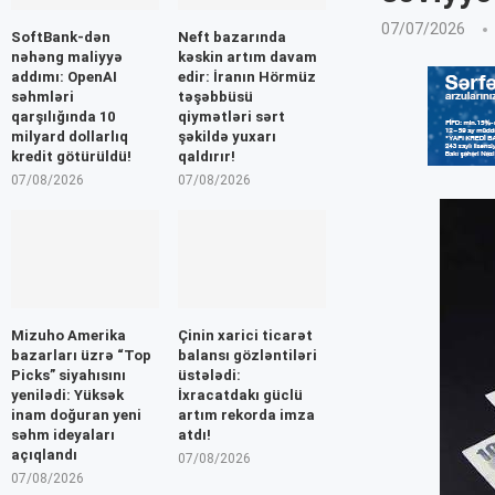
07/07/2026
SoftBank-dən
Neft bazarında
nəhəng maliyyə
kəskin artım davam
addımı: OpenAI
edir: İranın Hörmüz
səhmləri
təşəbbüsü
qarşılığında 10
qiymətləri sərt
milyard dollarlıq
şəkildə yuxarı
kredit götürüldü!
qaldırır!
07/08/2026
07/08/2026
Mizuho Amerika
Çinin xarici ticarət
bazarları üzrə “Top
balansı gözləntiləri
Picks” siyahısını
üstələdi:
yenilədi: Yüksək
İxracatdakı güclü
inam doğuran yeni
artım rekorda imza
səhm ideyaları
atdı!
açıqlandı
07/08/2026
07/08/2026