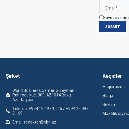
Save my name,
Şirkət
Keçidlər
Haqqımızda
World Business Center. Suleyman
Rahimov küç. 309, AZ1014 Baku,
Əlaqə
Azərbaycan
Reklam
Telefon: +994 12 497 15 15 / +994 12 497
61 69
Məxfilik siyas
Email: redaktor@bbn.az