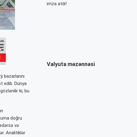
imza atdı!
Valyuta məzənnəsi
i bazarlarını
st edib. Dünya
özlənilir ki, bu
an
çuruma doğru
 edərsə və
r. Analitiklər