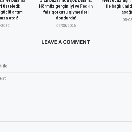
icarət balansı
Qızıl bazarında şok balans:
Neft ucuzlaşır
i üstələdi:
Hörmüz gərginliyi və Fed-in
ilə bağlı ümi
 güclü artım
faiz qorxusu qiymətləri
aşağı
mza atdı!
dondurdu!
05/0
/2026
07/08/2026
LEAVE A COMMENT