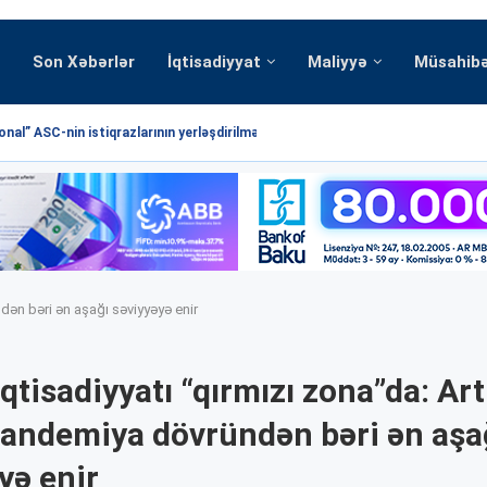
Son Xəbərlər
İqtisadiyyat
Maliyyə
Müsahib
nal” ASC-nin istiqrazlarının yerləşdirilməsi üzrə hərrac yekunlaşmışdır
dən bəri ən aşağı səviyyəyə enir
qtisadiyyatı “qırmızı zona”da: Ar
andemiya dövründən bəri ən aşa
yə enir