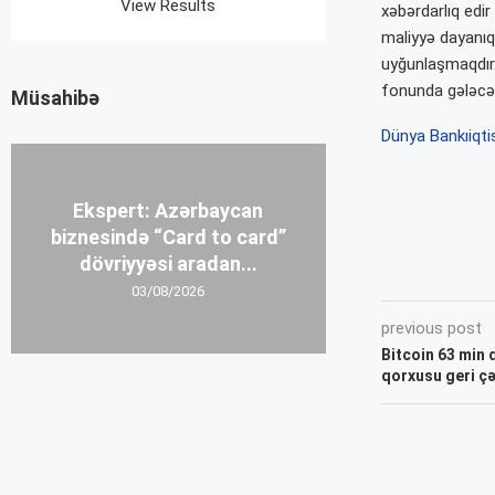
View Results
xəbərdarlıq edir
maliyyə dayanıql
uyğunlaşmaqdır.
fonunda gələcək
Müsahibə
Dünya Bankı
iqt
Ekspert: Azərbaycan
biznesində “Card to card”
dövriyyəsi aradan...
03/08/2026
previous post
Bitcoin 63 min d
qorxusu geri çə