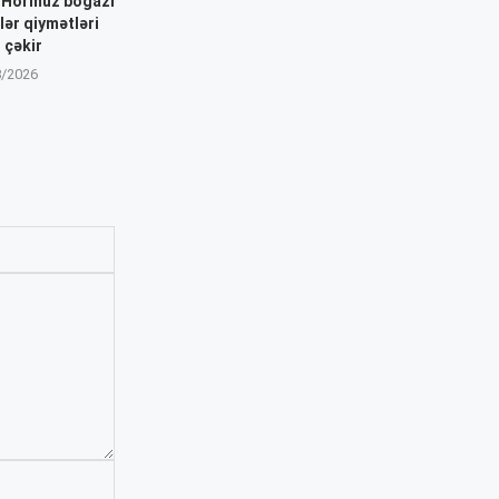
: Hörmüz boğazı
dlər qiymətləri
 çəkir
8/2026