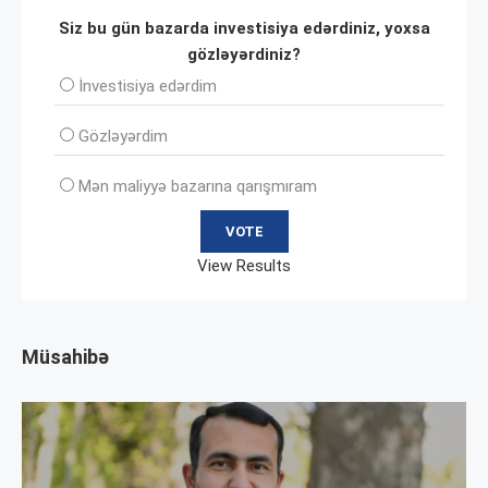
Siz bu gün bazarda investisiya edərdiniz, yoxsa
gözləyərdiniz?
İnvеstisiya edərdim
Gözləyərdim
Mən maliyyə bazarına qarışmıram
View Results
Müsahibə