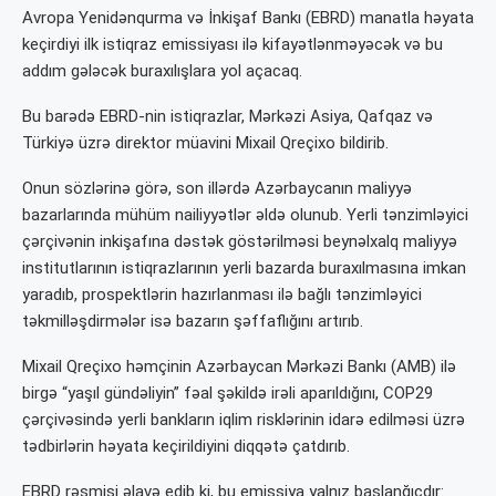
Avropa Yenidənqurma və İnkişaf Bankı (EBRD) manatla həyata
keçirdiyi ilk istiqraz emissiyası ilə kifayətlənməyəcək və bu
addım gələcək buraxılışlara yol açacaq.
Bu barədə EBRD-nin istiqrazlar, Mərkəzi Asiya, Qafqaz və
Türkiyə üzrə direktor müavini Mixail Qreçixo bildirib.
Onun sözlərinə görə, son illərdə Azərbaycanın maliyyə
bazarlarında mühüm nailiyyətlər əldə olunub. Yerli tənzimləyici
çərçivənin inkişafına dəstək göstərilməsi beynəlxalq maliyyə
institutlarının istiqrazlarının yerli bazarda buraxılmasına imkan
yaradıb, prospektlərin hazırlanması ilə bağlı tənzimləyici
təkmilləşdirmələr isə bazarın şəffaflığını artırıb.
Mixail Qreçixo həmçinin Azərbaycan Mərkəzi Bankı (AMB) ilə
birgə “yaşıl gündəliyin” fəal şəkildə irəli aparıldığını, COP29
çərçivəsində yerli bankların iqlim risklərinin idarə edilməsi üzrə
tədbirlərin həyata keçirildiyini diqqətə çatdırıb.
EBRD rəsmisi əlavə edib ki, bu emissiya yalnız başlanğıcdır: