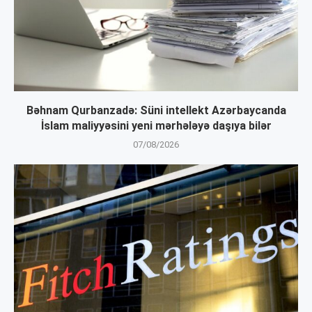
Bəhnam Qurbanzadə: Süni intellekt Azərbaycanda
İslam maliyyəsini yeni mərhələyə daşıya bilər
07/08/2026