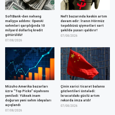
SoftBank-dən nəhəng
Neft bazarında kəskin artım
maliyyə addımı: OpenAI
davam edir: İranın Hörmüz
səhmləri qarşılığında 10
təşəbbüsü qiymətləri sərt
milyard dollarlıq kredit
şəkildə yuxarı qaldırır!
götürüldü!
07/08/2026
07/08/2026
Mizuho Amerika bazarları
Çinin xarici ticarət balansı
üzrə “Top Picks” siyahısını
gözləntiləri üstələdi:
yenilədi: Yüksək inam
İxracatdakı güclü artım
doğuran yeni səhm ideyaları
rekorda imza atdı!
açıqlandı
07/08/2026
07/08/2026