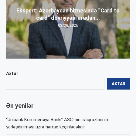
Ekspert: Azərbaycan biznesində “Card to
card” dövriyyəsi aradan...
03/08/2026
Axtar
AXTAR
Ən yenilər
“Unibank Kommersiya Bankı” ASC-nin istiqrazlarının
yerləşdirilməsi üzrə hərrac keçiriləcəkdir