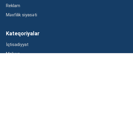
Reklam
Məxfilik siyasəti
Kateqoriyalar
İqtisadiyyat
Maliyyə
Müsahibə
Statistika
Abunə ol
Mən şərtləri oxudum və razılaşdım