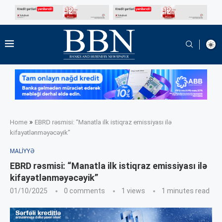
»
Home
EBRD rəsmisi: “Manatla ilk istiqraz emissiyası ilə
kifayətlənməyəcəyik”
MALIYYƏ
EBRD rəsmisi: “Manatla ilk istiqraz emissiyası ilə
kifayətlənməyəcəyik”
01/10/2025
0 comments
1
views
1 minutes read