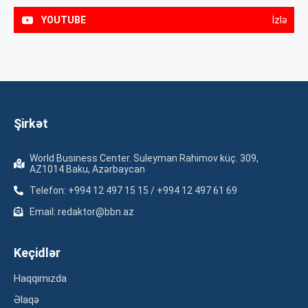
YOUTUBE
İzlə
Şirkət
World Business Center. Suleyman Rahimov küç. 309,
AZ1014 Baku, Azərbaycan
Telefon: +994 12 497 15 15 / +994 12 497 61 69
Email: redaktor@bbn.az
Keçidlər
Haqqımızda
Əlaqə