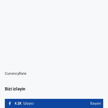
CurrencyRate
Bizi izləyin
4.2K
İzləyici
Bəyəni