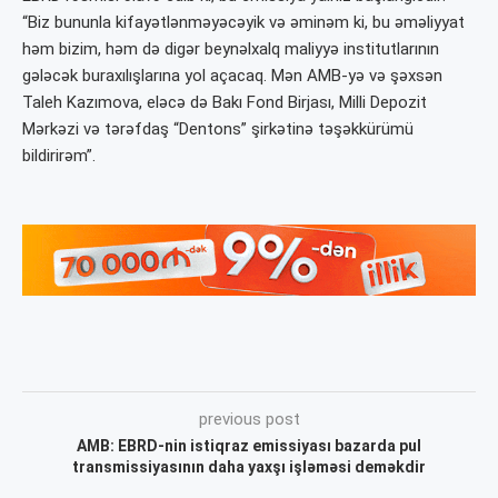
“Biz bununla kifayətlənməyəcəyik və əminəm ki, bu əməliyyat
həm bizim, həm də digər beynəlxalq maliyyə institutlarının
gələcək buraxılışlarına yol açacaq. Mən AMB-yə və şəxsən
Taleh Kazımova, eləcə də Bakı Fond Birjası, Milli Depozit
Mərkəzi və tərəfdaş “Dentons” şirkətinə təşəkkürümü
bildirirəm”.
previous post
AMB: EBRD-nin istiqraz emissiyası bazarda pul
transmissiyasının daha yaxşı işləməsi deməkdir