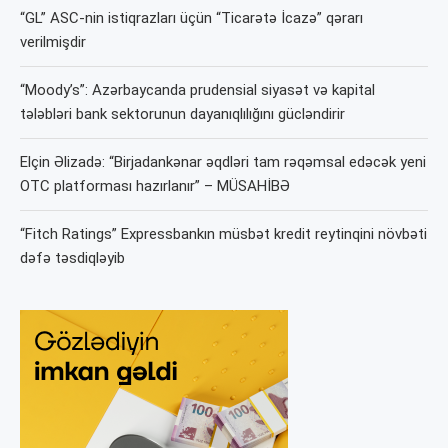
“GL” ASC-nin istiqrazları üçün “Ticarətə İcazə” qərarı
verilmişdir
“Moody’s”: Azərbaycanda prudensial siyasət və kapital
tələbləri bank sektorunun dayanıqlılığını gücləndirir
Elçin Əlizadə: “Birjadankənar əqdləri tam rəqəmsal edəcək yeni
OTC platforması hazırlanır” – MÜSAHİBƏ
“Fitch Ratings” Expressbankın müsbət kredit reytinqini növbəti
dəfə təsdiqləyib