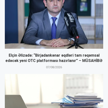
Elçin Əlizadə: “Birjadankənar əqdləri tam rəqəmsal
edəcək yeni OTC platforması hazırlanır” – MÜSAHİBƏ
07/08/2026