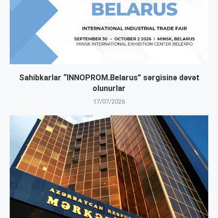
Sahibkarlar “INNOPROM.Belarus” sərgisinə dəvət
olunurlar
17/07/2026