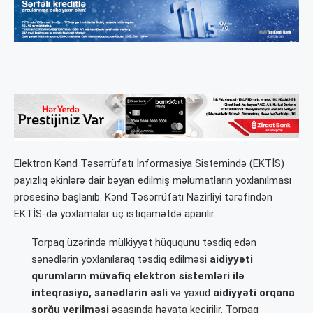
Elektron Kənd Təsərrüfatı İnformasiya Sistemində (EKTİS)
payızlıq əkinlərə dair bəyan edilmiş məlumatların yoxlanılması
prosesinə başlanıb. Kənd Təsərrüfatı Nazirliyi tərəfindən
EKTİS-də yoxlamalar üç istiqamətdə aparılır.
Torpaq üzərində mülkiyyət hüququnu təsdiq edən
sənədlərin yoxlanılaraq təsdiq edilməsi
aidiyyəti
qurumların
müvafiq elektron sistemləri ilə
inteqrasiya, sənədlərin əsli
və yaxud
aidiyyəti orqana
sorğu verilməsi
əsasında həyata keçirilir. Torpaq