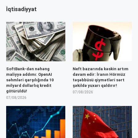
İqtisadiyyat
SoftBank-dən nəhəng
Neft bazarında kəskin artım
maliyyə addımı: OpenAI
davam edir: İranın Hörmüz
səhmləri qarşılığında 10
təşəbbüsü qiymətləri sərt
milyard dollarlıq kredit
şəkildə yuxarı qaldırır!
götürüldü!
07/08/2026
07/08/2026