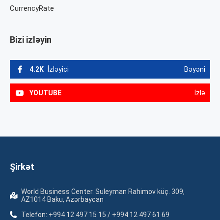
CurrencyRate
Bizi izləyin
4.2K
İzləyici
Bəyəni
YOUTUBE
İzlə
Şirkət
World Business Center. Suleyman Rahimov küç. 309,
AZ1014 Baku, Azərbaycan
Telefon: +994 12 497 15 15 / +994 12 497 61 69