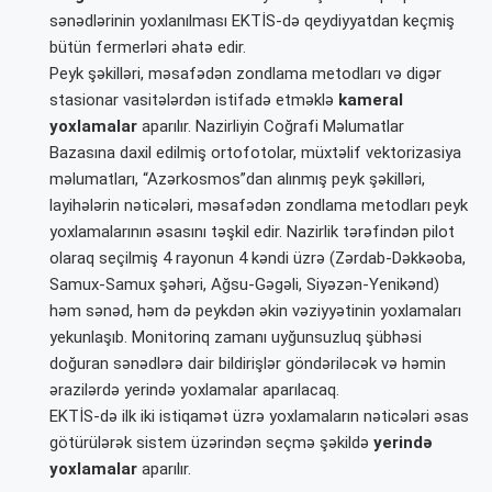
sənədlərinin yoxlanılması EKTİS-də qeydiyyatdan keçmiş
bütün fermerləri əhatə edir.
Peyk şəkilləri, məsafədən zondlama metodları və digər
stasionar vasitələrdən istifadə etməklə
kameral
yoxlamalar
aparılır. Nazirliyin Coğrafi Məlumatlar
Bazasına daxil edilmiş ortofotolar, müxtəlif vektorizasiya
məlumatları, “Azərkosmos”dan alınmış peyk şəkilləri,
layihələrin nəticələri, məsafədən zondlama metodları peyk
yoxlamalarının əsasını təşkil edir. Nazirlik tərəfindən pilot
olaraq seçilmiş 4 rayonun 4 kəndi üzrə (Zərdab-Dəkkəoba,
Samux-Samux şəhəri, Ağsu-Gəgəli, Siyəzən-Yenikənd)
həm sənəd, həm də peykdən əkin vəziyyətinin yoxlamaları
yekunlaşıb. Monitorinq zamanı uyğunsuzluq şübhəsi
doğuran sənədlərə dair bildirişlər göndəriləcək və həmin
ərazilərdə yerində yoxlamalar aparılacaq.
EKTİS-də ilk iki istiqamət üzrə yoxlamaların nəticələri əsas
götürülərək sistem üzərindən seçmə şəkildə
yerində
yoxlamalar
aparılır.