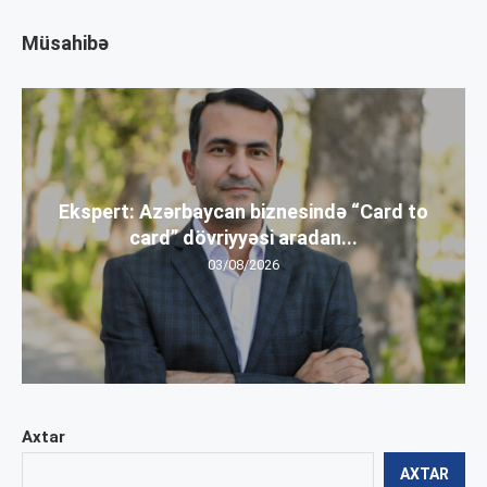
Müsahibə
Ekspert: Azərbaycan biznesində “Card to
card” dövriyyəsi aradan...
03/08/2026
Axtar
AXTAR