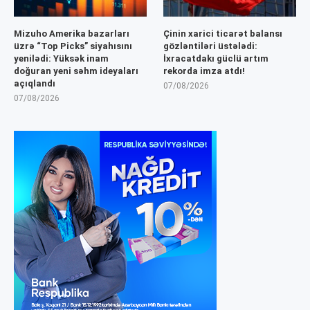
Mizuho Amerika bazarları
Çinin xarici ticarət balansı
üzrə “Top Picks” siyahısını
gözləntiləri üstələdi:
yenilədi: Yüksək inam
İxracatdakı güclü artım
doğuran yeni səhm ideyaları
rekorda imza atdı!
açıqlandı
07/08/2026
07/08/2026