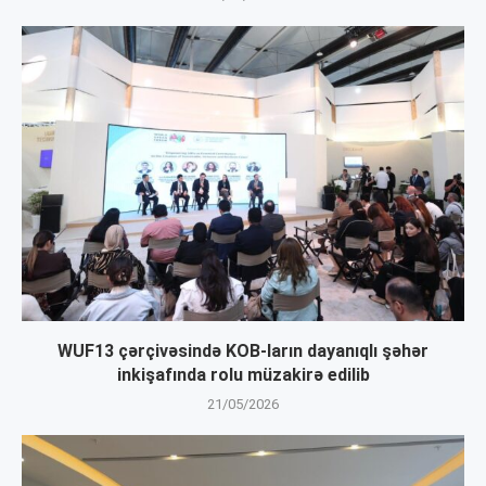
WUF13 çərçivəsində KOB-ların dayanıqlı şəhər
inkişafında rolu müzakirə edilib
21/05/2026