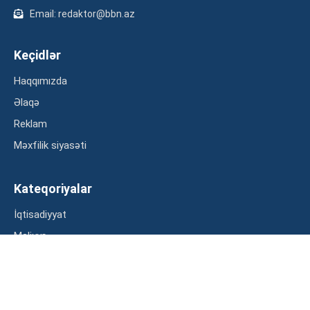
Email: redaktor@bbn.az
Keçidlər
Haqqımızda
Əlaqə
Reklam
Məxfilik siyasəti
Kateqoriyalar
İqtisadiyyat
Maliyyə
Müsahibə
Statistika