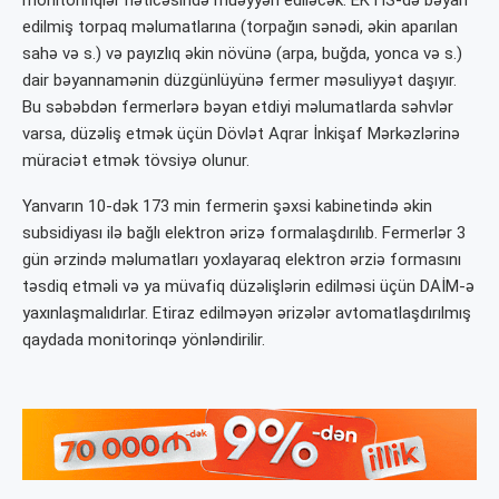
monitorinqlər nəticəsində müəyyən ediləcək. EKTİS-də bəyan
edilmiş torpaq məlumatlarına (torpağın sənədi, əkin aparılan
sahə və s.) və payızlıq əkin növünə (arpa, buğda, yonca və s.)
dair bəyannamənin düzgünlüyünə fermer məsuliyyət daşıyır.
Bu səbəbdən fermerlərə bəyan etdiyi məlumatlarda səhvlər
varsa, düzəliş etmək üçün Dövlət Aqrar İnkişaf Mərkəzlərinə
müraciət etmək tövsiyə olunur.
Yanvarın 10-dək 173 min fermerin şəxsi kabinetində əkin
subsidiyası ilə bağlı elektron ərizə formalaşdırılıb. Fermerlər 3
gün ərzində məlumatları yoxlayaraq elektron ərziə formasını
təsdiq etməli və ya müvafiq düzəlişlərin edilməsi üçün DAİM-ə
yaxınlaşmalıdırlar. Etiraz edilməyən ərizələr avtomatlaşdırılmış
qaydada monitorinqə yönləndirilir.