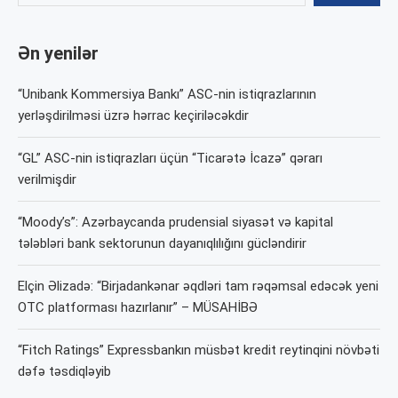
Ən yenilər
“Unibank Kommersiya Bankı” ASC-nin istiqrazlarının
yerləşdirilməsi üzrə hərrac keçiriləcəkdir
“GL” ASC-nin istiqrazları üçün “Ticarətə İcazə” qərarı
verilmişdir
“Moody’s”: Azərbaycanda prudensial siyasət və kapital
tələbləri bank sektorunun dayanıqlılığını gücləndirir
Elçin Əlizadə: “Birjadankənar əqdləri tam rəqəmsal edəcək yeni
OTC platforması hazırlanır” – MÜSAHİBƏ
“Fitch Ratings” Expressbankın müsbət kredit reytinqini növbəti
dəfə təsdiqləyib