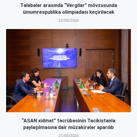
Tələbələr arasında “Vergilər” mövzusunda
ümumrespublika olimpiadası keçiriləcək
22/05/2026
“ASAN xidmət” təcrübəsinin Tacikistanla
paylaşılmasına dair müzakirələr aparılıb
21/05/2026