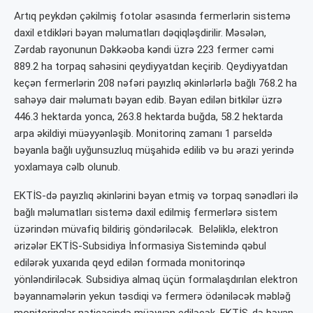
Artıq peykdən çəkilmiş fotolar əsasında fermerlərin sistemə
daxil etdikləri bəyan məlumatları dəqiqləşdirilir. Məsələn,
Zərdab rayonunun Dəkkəoba kəndi üzrə 223 fermer cəmi
889.2 ha torpaq sahəsini qeydiyyatdan keçirib. Qeydiyyatdan
keçən fermerlərin 208 nəfəri payızlıq əkinlərlərlə bağlı 768.2 ha
sahəyə dair məlumatı bəyan edib. Bəyan edilən bitkilər üzrə
446.3 hektarda yonca, 263.8 hektarda buğda, 58.2 hektarda
arpa əkildiyi müəyyənləşib. Monitorinq zamanı 1 parseldə
bəyanla bağlı uyğunsuzluq müşahidə edilib və bu ərazi yerində
yoxlamaya cəlb olunub.
EKTİS-də payızlıq əkinlərini bəyan etmiş və torpaq sənədləri ilə
bağlı məlumatları sistemə daxil edilmiş fermerlərə sistem
üzərindən müvafiq bildiriş göndəriləcək. Beləliklə, elektron
ərizələr EKTİS-Subsidiya İnformasiya Sistemində qəbul
edilərək yuxarıda qeyd edilən formada monitorinqə
yönləndiriləcək. Subsidiya almaq üçün formalaşdırılan elektron
bəyannamələrin yekun təsdiqi və fermerə ödəniləcək məbləğ