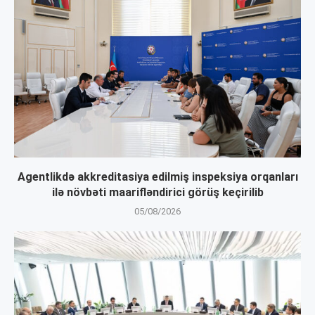
Agentlikdə akkreditasiya edilmiş inspeksiya orqanları
ilə növbəti maarifləndirici görüş keçirilib
05/08/2026