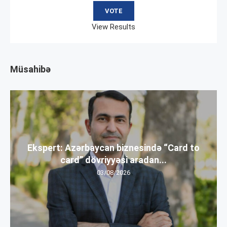
View Results
Müsahibə
Ekspert: Azərbaycan biznesində “Card to
card” dövriyyəsi aradan...
03/08/2026