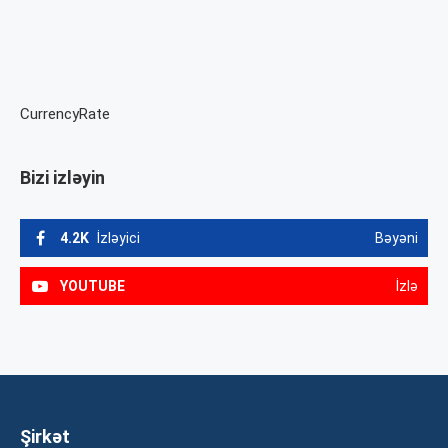
CurrencyRate
Bizi izləyin
4.2K
İzləyici
Bəyəni
YOUTUBE
İzlə
Şirkət