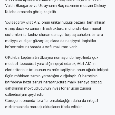
Valeh Ələsgərov və Ukraynanın Baş nazirinin müavini Oleksiy
Kuleba arasında görüş keçirilib.
V.Ələsgərov Ələt AİZ, onun unikal hüquqi bazası, tam inkişaf
etmiş daxili və xarici infrastrukturu, mühəndis-kommunal
sistemləri ilə təchiz olunan sənaye torpaq sahələri, bir sıra
maliyyə və digər güzəştlər, eləcə də nəqliyyat-loqistika
infrastrukturu barədə ətraflı məlumat verib.
O.Kuleba təqdimatın Ukrayna nümayəndə heyətində çox
müsbət təəssürat yaratdığını qeyd edərək, Ələt AİZ-in
eksteritorial statusunun və müstəqilliyinin onun uğurlu inkişafı
üçün möhkəm zəmin yaratdığını vurğulayıb. O, həmçinin
istifadəyə hazır zəruri infrastruktura malik sənaye torpaq
sahələrinin mövcudluğunun investorlar üçün xüsusi
cəlbediciliyini qeyd edib.
Görüşün sonunda tərəflər əməkdaşlığın daha da inkişaf
etdirilməsində maraqlı olduqlarını ifadə ediblər.