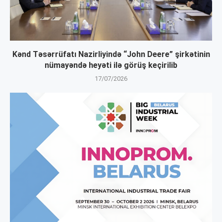
Kənd Təsərrüfatı Nazirliyində “John Deere” şirkətinin
nümayəndə heyəti ilə görüş keçirilib
17/07/2026