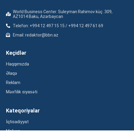
World Business Center. Suleyman Rahimov küç. 309,
AZ1014 Baku, Azərbaycan
Telefon: +994 12 497 15 15 / +994 12 497 61 69
Email: redaktor@bbn.az
Keçidlər
Haqqımızda
Əlaqə
Reklam
Məxfilik siyasəti
Kateqoriyalar
İqtisadiyyat
Maliyyə