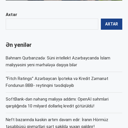
Axtar
AXTAR
Ən yenilər
Bəhnam Qurbanzadə: Süni intellekt Azərbaycanda İslam
maliyyəsini yeni mərhələyə daşıya bilər
“Fitch Ratings” Azərbaycan İpoteka və Kredit Zəmanət
Fondunun BBB- reytinqini təsdiqləyib
SoftBank-dən nəhəng maliyyə addımı: OpenAI səhmləri
qarşılığında 10 milyard dollarlıq kredit götürüldü!
Neft bazarında kəskin artım davam edir: İranın Hörmüz
təşəbbüsü qiymətləri sərt şəkildə yuxarı qaldırır!