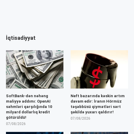
İqtisadiyyat
SoftBank-dən nəhəng
Neft bazarında kəskin artım
maliyyə addımı: OpenAI
davam edir: İranın Hörmüz
səhmləri qarşılığında 10
təşəbbüsü qiymətləri sərt
milyard dollarlıq kredit
şəkildə yuxarı qaldırır!
götürüldü!
07/08/2026
07/08/2026