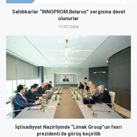
Sahibkarlar “INNOPROM.Belarus” sərgisinə dəvət
olunurlar
17/07/2026
İqtisadiyyat Nazirliyində “Limak Group”un fəxri
prezidenti ilə görüş keçirilib