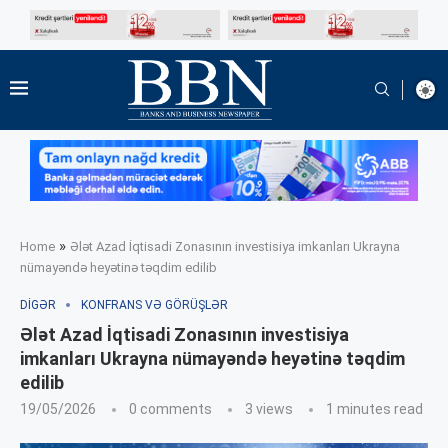
»
Home
Ələt Azad İqtisadi Zonasının investisiya imkanları Ukrayna
nümayəndə heyətinə təqdim edilib
DIGƏR
KONFRANS VƏ GÖRÜŞLƏR
Ələt Azad İqtisadi Zonasının investisiya
imkanları Ukrayna nümayəndə heyətinə təqdim
edilib
19/05/2026
0 comments
3
views
1 minutes read