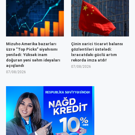
Mizuho Amerika bazarları
Çinin xarici ticarət balansı
üzrə “Top Picks” siyahısını
gözləntiləri üstələdi:
yenilədi: Yüksək inam
İxracatdakı güclü artım
doğuran yeni səhm ideyaları
rekorda imza atdı!
açıqlandı
07/08/2026
07/08/2026