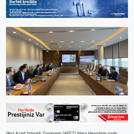
Ələt Azad İqtisadi Zonasının (AFEZ) İdarə Heyətinin sədri