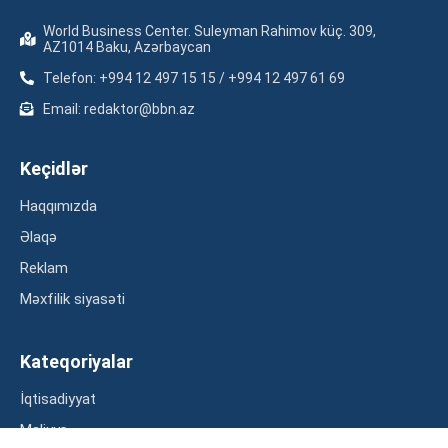
World Business Center. Suleyman Rahimov küç. 309,
AZ1014 Baku, Azərbaycan
Telefon: +994 12 497 15 15 / +994 12 497 61 69
Email: redaktor@bbn.az
Keçidlər
Haqqımızda
Əlaqə
Reklam
Məxfilik siyasəti
Kateqoriyalar
İqtisadiyyat
Maliyyə