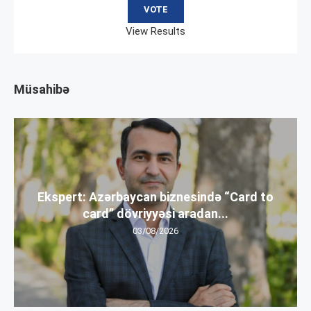
View Results
Müsahibə
Ekspert: Azərbaycan biznesində “Card to
card” dövriyyəsi aradan...
03/08/2026