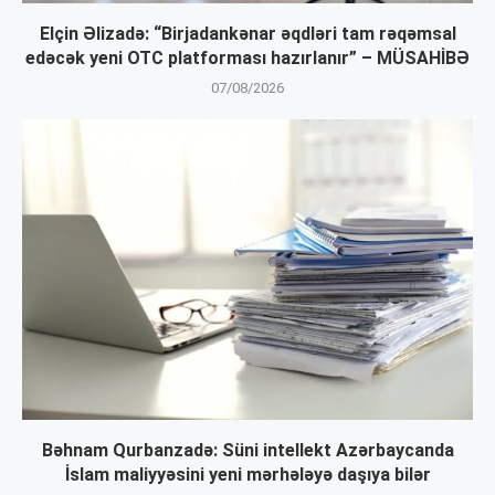
Elçin Əlizadə: “Birjadankənar əqdləri tam rəqəmsal
edəcək yeni OTC platforması hazırlanır” – MÜSAHİBƏ
07/08/2026
Bəhnam Qurbanzadə: Süni intellekt Azərbaycanda
İslam maliyyəsini yeni mərhələyə daşıya bilər