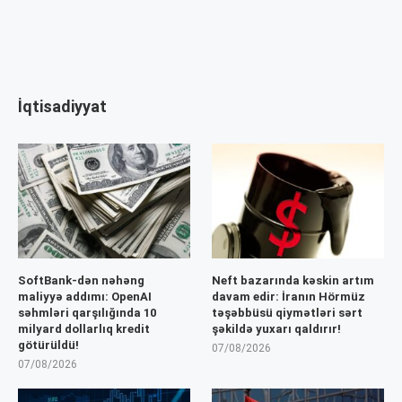
İqtisadiyyat
SoftBank-dən nəhəng
Neft bazarında kəskin artım
maliyyə addımı: OpenAI
davam edir: İranın Hörmüz
səhmləri qarşılığında 10
təşəbbüsü qiymətləri sərt
milyard dollarlıq kredit
şəkildə yuxarı qaldırır!
götürüldü!
07/08/2026
07/08/2026