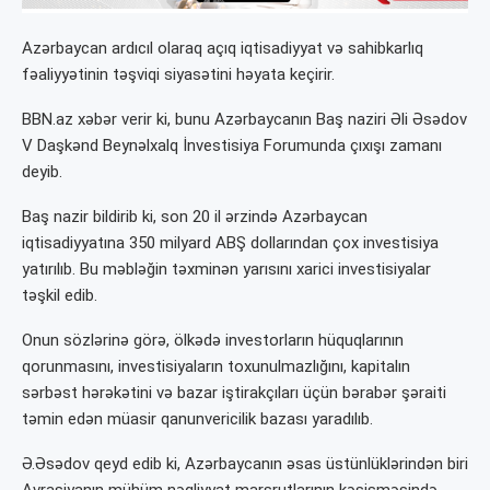
Azərbaycan ardıcıl olaraq açıq iqtisadiyyat və sahibkarlıq
fəaliyyətinin təşviqi siyasətini həyata keçirir.
BBN.az xəbər verir ki, bunu Azərbaycanın Baş naziri Əli Əsədov
V Daşkənd Beynəlxalq İnvestisiya Forumunda çıxışı zamanı
deyib.
Baş nazir bildirib ki, son 20 il ərzində Azərbaycan
iqtisadiyyatına 350 milyard ABŞ dollarından çox investisiya
yatırılıb. Bu məbləğin təxminən yarısını xarici investisiyalar
təşkil edib.
Onun sözlərinə görə, ölkədə investorların hüquqlarının
qorunmasını, investisiyaların toxunulmazlığını, kapitalın
sərbəst hərəkətini və bazar iştirakçıları üçün bərabər şəraiti
təmin edən müasir qanunvericilik bazası yaradılıb.
Ə.Əsədov qeyd edib ki, Azərbaycanın əsas üstünlüklərindən biri
Avrasiyanın mühüm nəqliyyat marşrutlarının kəsişməsində