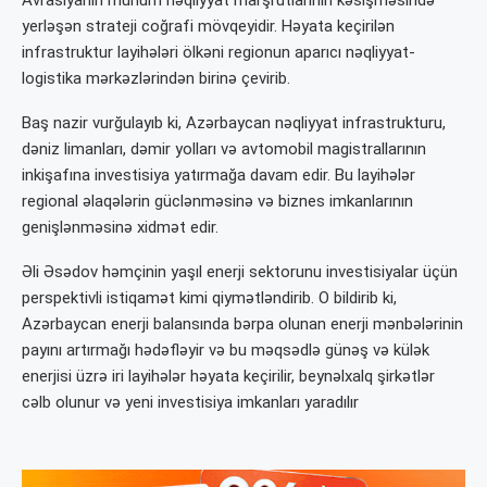
yerləşən strateji coğrafi mövqeyidir. Həyata keçirilən
infrastruktur layihələri ölkəni regionun aparıcı nəqliyyat-
logistika mərkəzlərindən birinə çevirib.
Baş nazir vurğulayıb ki, Azərbaycan nəqliyyat infrastrukturu,
dəniz limanları, dəmir yolları və avtomobil magistrallarının
inkişafına investisiya yatırmağa davam edir. Bu layihələr
regional əlaqələrin güclənməsinə və biznes imkanlarının
genişlənməsinə xidmət edir.
Əli Əsədov həmçinin yaşıl enerji sektorunu investisiyalar üçün
perspektivli istiqamət kimi qiymətləndirib. O bildirib ki,
Azərbaycan enerji balansında bərpa olunan enerji mənbələrinin
payını artırmağı hədəfləyir və bu məqsədlə günəş və külək
enerjisi üzrə iri layihələr həyata keçirilir, beynəlxalq şirkətlər
cəlb olunur və yeni investisiya imkanları yaradılır