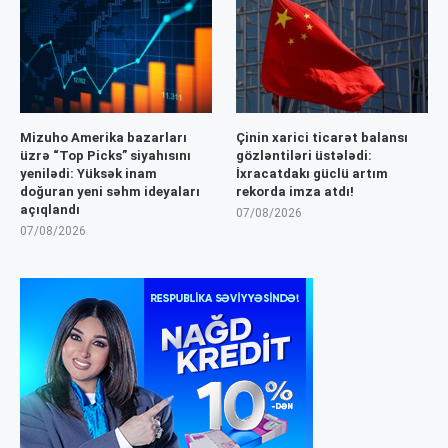
Mizuho Amerika bazarları
Çinin xarici ticarət balansı
üzrə “Top Picks” siyahısını
gözləntiləri üstələdi:
yenilədi: Yüksək inam
İxracatdakı güclü artım
doğuran yeni səhm ideyaları
rekorda imza atdı!
açıqlandı
07/08/2026
07/08/2026