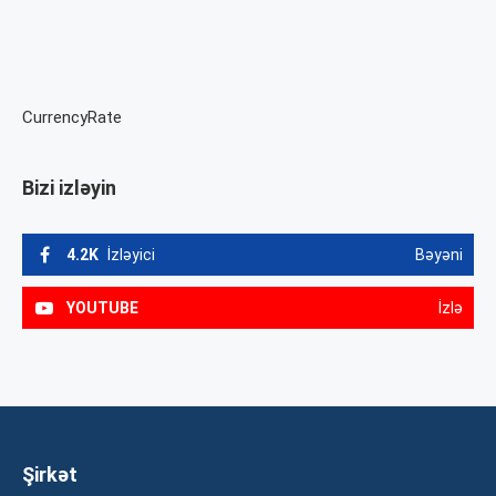
CurrencyRate
Bizi izləyin
4.2K
İzləyici
Bəyəni
YOUTUBE
İzlə
Şirkət