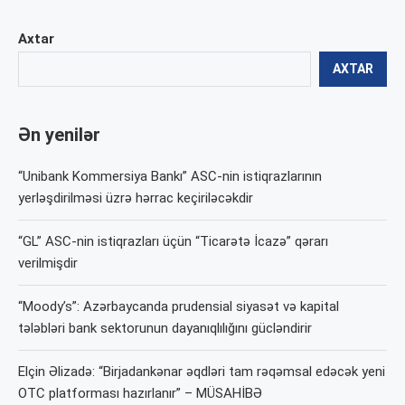
Axtar
AXTAR
Ən yenilər
“Unibank Kommersiya Bankı” ASC-nin istiqrazlarının
yerləşdirilməsi üzrə hərrac keçiriləcəkdir
“GL” ASC-nin istiqrazları üçün “Ticarətə İcazə” qərarı
verilmişdir
“Moody’s”: Azərbaycanda prudensial siyasət və kapital
tələbləri bank sektorunun dayanıqlılığını gücləndirir
Elçin Əlizadə: “Birjadankənar əqdləri tam rəqəmsal edəcək yeni
OTC platforması hazırlanır” – MÜSAHİBƏ