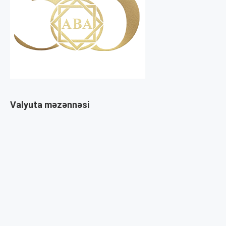
Valyuta məzənnəsi