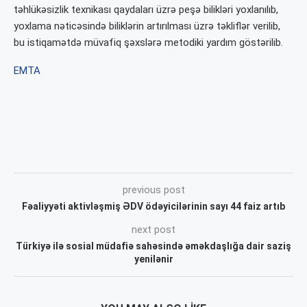
təhlükəsizlik texnikası qaydaları üzrə peşə bilikləri yoxlanılıb,
yoxlama nəticəsində biliklərin artırılması üzrə təkliflər verilib,
bu istiqamətdə müvafiq şəxslərə metodiki yardım göstərilib.
EMTA
previous post
Fəaliyyəti aktivləşmiş ƏDV ödəyicilərinin sayı 44 faiz artıb
next post
Türkiyə ilə sosial müdafiə sahəsində əməkdaşlığa dair saziş
yenilənir