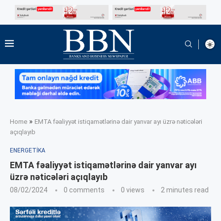
»
Home
EMTA fəaliyyət istiqamətlərinə dair yanvar ayı üzrə nəticələri
açıqlayıb
ENERGETIKA
EMTA fəaliyyət istiqamətlərinə dair yanvar ayı
üzrə nəticələri açıqlayıb
08/02/2024
0 comments
0
views
2 minutes read