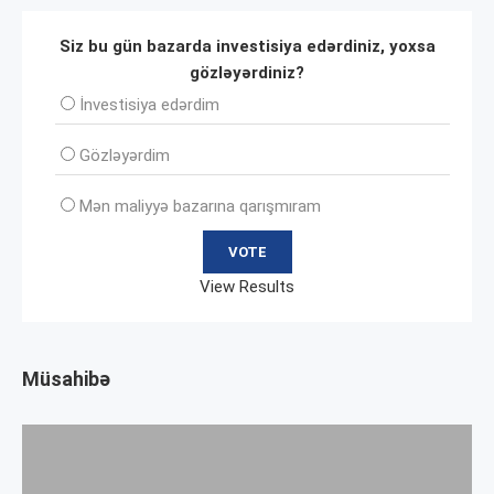
Siz bu gün bazarda investisiya edərdiniz, yoxsa
gözləyərdiniz?
İnvеstisiya edərdim
Gözləyərdim
Mən maliyyə bazarına qarışmıram
View Results
Müsahibə