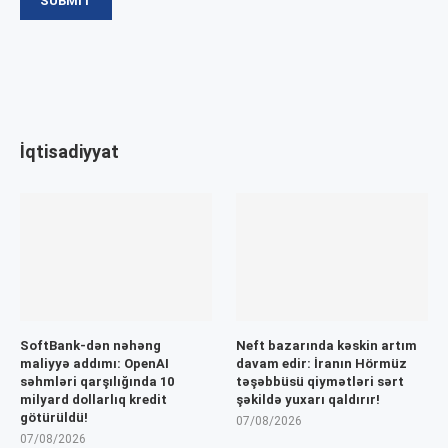
İqtisadiyyat
SoftBank-dən nəhəng
Neft bazarında kəskin artım
maliyyə addımı: OpenAI
davam edir: İranın Hörmüz
səhmləri qarşılığında 10
təşəbbüsü qiymətləri sərt
milyard dollarlıq kredit
şəkildə yuxarı qaldırır!
götürüldü!
07/08/2026
07/08/2026