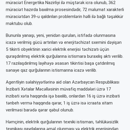
müraciət Energetika Nazirliyi ilə müştərək icra olunub, 362
müraciət hazırda baxılma prosesindədir, 72 məlumat xarakterli
müraciətdən 39-u qaldırılan problemlərin həlli ilə bağlı təşəkkür
məktubu olub.
Bununla yanaşı, yeni, yenidən qurulan, istifadə olunmasına
icazə verilmiş gücü artırılan və enerjitəchizat sxemini dəyişən
5 tikinti obyektinin xarici elektrik enerjisi təchizatı üçün
quraşdırılmış elektrik qurğularına istismara buraxılış aktı verilib.
17 razılaşdırılmış layihəyə əsasən tikintisi başa çatdırılmış
sənaye qaz qurğularının istismarına icazə verilib.
Agentliyin səlahiyyətlərinə aid olan Azərbaycan Respublikası
İnzibati Xətalar Məcəlləsinin müvafiq maddələri üzrə 17
inzibati xəta haqqında işə baxılıb, onlardan 16 iş üzrə inzibati
tənbeh vermə haqqında qərar, 1 iş üzrə isə icraata xitam
verilməsi barədə qərar qəbul olunub.
Həmçinin, elektrik qurğularının texniki istismarı, təhlükəsizlik
texnikası qaydalarına əməl olunması və elektrik enerjisindən