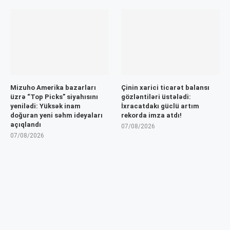
Mizuho Amerika bazarları
Çinin xarici ticarət balansı
üzrə “Top Picks” siyahısını
gözləntiləri üstələdi:
yenilədi: Yüksək inam
İxracatdakı güclü artım
doğuran yeni səhm ideyaları
rekorda imza atdı!
açıqlandı
07/08/2026
07/08/2026