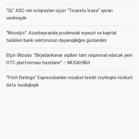
“GL” ASC-nin istiqrazları üçün “Ticarətə İcazə” qərarı
verilmişdir
“Moody’s”: Azərbaycanda prudensial siyasət və kapital
tələbləri bank sektorunun dayanıqlılığını gücləndirir
Elçin Əlizadə: “Birjadankənar əqdləri tam rəqəmsal edəcək yeni
OTC platforması hazırlanır” – MÜSAHİBƏ
“Fitch Ratings” Expressbankın müsbət kredit reytinqini növbəti
dəfə təsdiqləyib