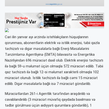
Cari ilin yanvar ayı ərzində istehlakçıların hüquqlarının
qorunması, abonentlərin elektrik və istilik enerjisi, təbii qazla
təchizatı və digər məsələlərlə bağlı Enerji Məsələlərini
Tənzimləmə Agentliyinə (EMTA) bilavasitə və Energetika
Nazirliyindən 696 müraciət daxil olub. Elektrik enerjisi təchizatı
ilə bağlı 59-u məlumat üçün olmaqla 572 müraciət edilib. Təbii
qaz təchizatı ilə bağlı 12-si məlumat xarakterli olmaqla 102
müraciət olunub. İstilik təchizatı ilə bağlı cəmi 15 müraciət
edilib. Digər məsələlərlə bağlı isə 7 müraciət göndərilib.
Müraciətlərdən 261-i Agentlik tərəfindən araşdırılıb və
cavablandırılıb (3 müraciət müvafiq qaydada baxılması və
tədbir görülməsi üçün aidiyyəti qurumlara göndərilib), 1