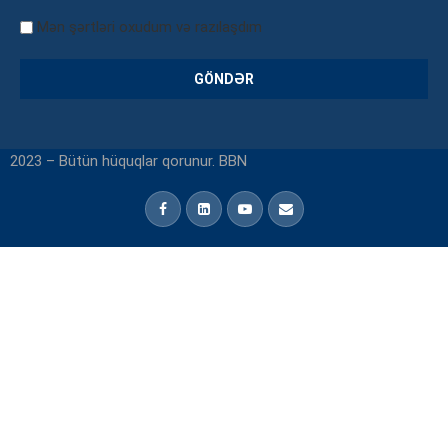
Mən şərtləri oxudum və razılaşdım
2023 – Bütün hüquqlar qorunur. BBN