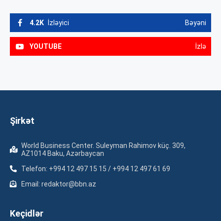
4.2K
İzləyici
Bəyəni
YOUTUBE
İzlə
Şirkət
World Business Center. Suleyman Rahimov küç. 309,
AZ1014 Baku, Azərbaycan
Telefon: +994 12 497 15 15 / +994 12 497 61 69
Email: redaktor@bbn.az
Keçidlər