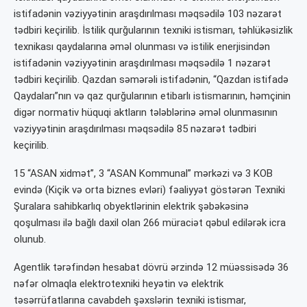
istifadənin vəziyyətinin araşdırılması məqsədilə 103 nəzarət
tədbiri keçirilib. İstilik qurğularının texniki istismarı, təhlükəsizlik
texnikası qaydalarına əməl olunması və istilik enerjisindən
istifadənin vəziyyətinin araşdırılması məqsədilə 1 nəzarət
tədbiri keçirilib. Qazdan səmərəli istifadənin, “Qazdan istifadə
Qaydaları”nın və qaz qurğularının etibarlı istismarının, həmçinin
digər normativ hüquqi aktların tələblərinə əməl olunmasının
vəziyyətinin araşdırılması məqsədilə 85 nəzarət tədbiri
keçirilib.
15 “ASAN xidmət”, 3 “ASAN Kommunal” mərkəzi və 3 KOB
evində (Kiçik və orta biznes evləri) fəaliyyət göstərən Texniki
Şuralara sahibkarlıq obyektlərinin elektrik şəbəkəsinə
qoşulması ilə bağlı daxil olan 266 müraciət qəbul edilərək icra
olunub.
Agentlik tərəfindən hesabat dövrü ərzində 12 müəssisədə 36
nəfər olmaqla elektrotexniki heyətin və elektrik
təsərrüfatlarına cavabdeh şəxslərin texniki istismar,