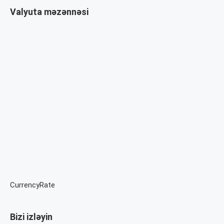
Valyuta məzənnəsi
CurrencyRate
Bizi izləyin