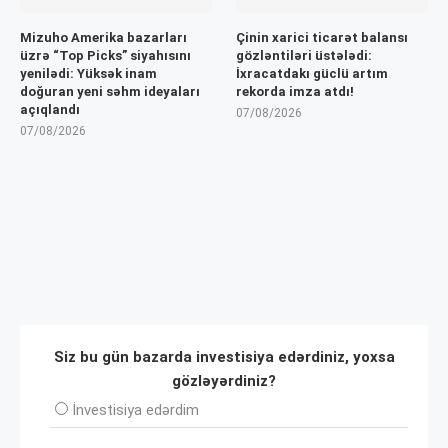
Mizuho Amerika bazarları
Çinin xarici ticarət balansı
üzrə “Top Picks” siyahısını
gözləntiləri üstələdi:
yenilədi: Yüksək inam
İxracatdakı güclü artım
doğuran yeni səhm ideyaları
rekorda imza atdı!
açıqlandı
07/08/2026
07/08/2026
Siz bu gün bazarda investisiya edərdiniz, yoxsa
gözləyərdiniz?
İnvеstisiya edərdim