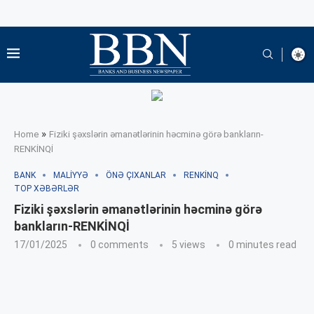
»
Home
Fiziki şəxslərin əmanətlərinin həcminə görə bankların-
RENKİNQİ
BANK
MALIYYƏ
ÖNƏ ÇIXANLAR
RENKINQ
TOP XƏBƏRLƏR
Fiziki şəxslərin əmanətlərinin həcminə görə
bankların-RENKİNQİ
17/01/2025
0 comments
5
views
0 minutes read