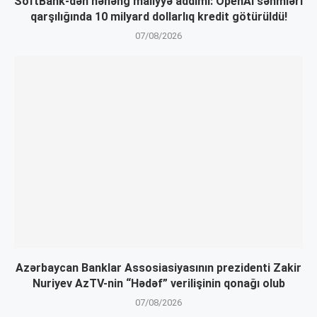
SoftBank-dən nəhəng maliyyə addımı: OpenAI səhmləri
qarşılığında 10 milyard dollarlıq kredit götürüldü!
07/08/2026
Azərbaycan Banklar Assosiasiyasının prezidenti Zakir
Nuriyev AzTV-nin “Hədəf” verilişinin qonağı olub
07/08/2026