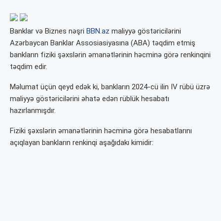
Banklar və Biznes nəşri
BBN.az
maliyyə göstəricilərini
Azərbaycan Banklar Assosiasiyasına (ABA) təqdim etmiş
bankların fiziki şəxslərin əmanətlərinin həcminə görə renkinqini
təqdim edir.
Məlumat üçün qeyd edək ki, bankların 2024-cü ilin IV rübü üzrə
maliyyə göstəricilərini əhatə edən rüblük hesabatı
hazırlanmışdır.
Fiziki şəxslərin əmanətlərinin həcminə görə hesabatlarını
açıqlayan bankların renkinqi aşağıdakı kimidir: