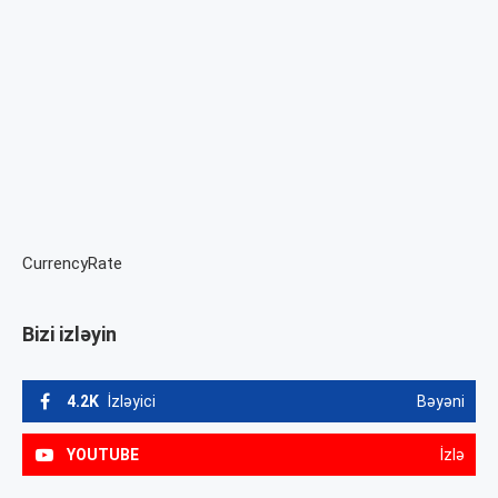
CurrencyRate
Bizi izləyin
4.2K
İzləyici
Bəyəni
YOUTUBE
İzlə