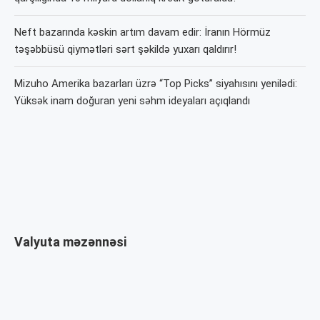
Neft bazarında kəskin artım davam edir: İranın Hörmüz
təşəbbüsü qiymətləri sərt şəkildə yuxarı qaldırır!
Mizuho Amerika bazarları üzrə “Top Picks” siyahısını yenilədi:
Yüksək inam doğuran yeni səhm ideyaları açıqlandı
Valyuta məzənnəsi