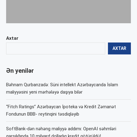
Axtar
AXTAR
Ən yenilər
Bəhnam Qurbanzadə: Süni intellekt Azərbaycanda İslam
maliyyəsini yeni mərhələyə daşıya bilər
“Fitch Ratings” Azərbaycan İpoteka və Kredit Zəmanət
Fondunun BBB- reytinqini təsdiqləyib
SoftBank-dən nəhəng maliyyə addımı: OpenAI səhmləri
qarşılığında 10 milyard dollarlıq kredit götürüldü!