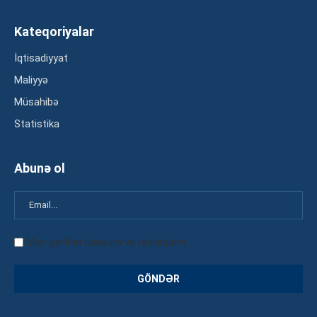
Kateqoriyalar
İqtisadiyyat
Maliyyə
Müsahibə
Statistika
Abunə ol
Mən şərtləri oxudum və razılaşdım