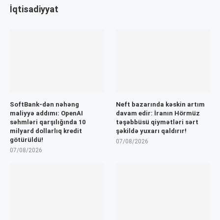
İqtisadiyyat
SoftBank-dən nəhəng
Neft bazarında kəskin artım
maliyyə addımı: OpenAI
davam edir: İranın Hörmüz
səhmləri qarşılığında 10
təşəbbüsü qiymətləri sərt
milyard dollarlıq kredit
şəkildə yuxarı qaldırır!
götürüldü!
07/08/2026
07/08/2026