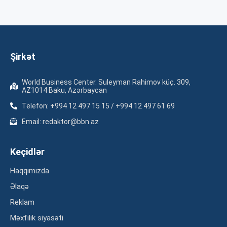
Şirkət
World Business Center. Suleyman Rahimov küç. 309,
AZ1014 Baku, Azərbaycan
Telefon: +994 12 497 15 15 / +994 12 497 61 69
Email: redaktor@bbn.az
Keçidlər
Haqqımızda
Əlaqə
Reklam
Məxfilik siyasəti