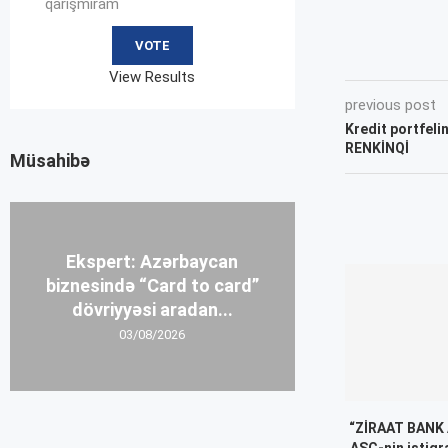
qarışmıram
View Results
previous post
Kredit portfeli
RENKİNQİ
Müsahibə
Ekspert: Azərbaycan
biznesində “Card to card”
dövriyyəsi aradan...
03/08/2026
“ZİRAAT BANK
ASC-nin istiqr