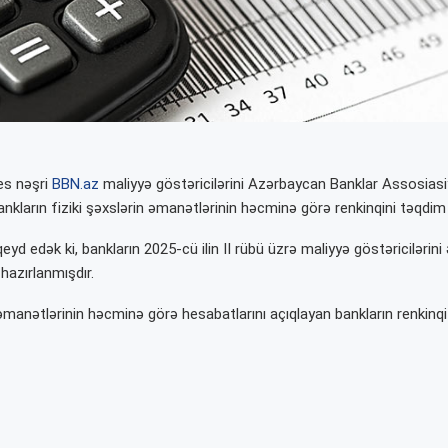
es nəşri
BBN.az
maliyyə göstəricilərini Azərbaycan Banklar Assosias
kların fiziki şəxslərin əmanətlərinin həcminə görə renkinqini təqdim 
d edək ki, bankların 2025-cü ilin II rübü üzrə maliyyə göstəricilərin
hazırlanmışdır.
 əmanətlərinin həcminə görə hesabatlarını açıqlayan bankların renkinqi