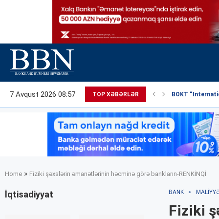
7 Avqust 2026 08:57
TOP XƏBƏRLƏR
BOKT “Internatio
»
Home
Fiziki şəxslərin əmanətlərinin həcminə görə bankların-RENKİNQİ
BANK
MALIYY
İqtisadiyyat
Fiziki 