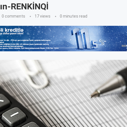
rın-RENKİNQİ
0 comments
17
views
0 minutes read