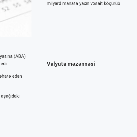
milyard manata yaxın vəsait köçürüb
iyasına (ABA)
Valyuta məzənnəsi
edir.
i əhatə edən
 aşağıdakı