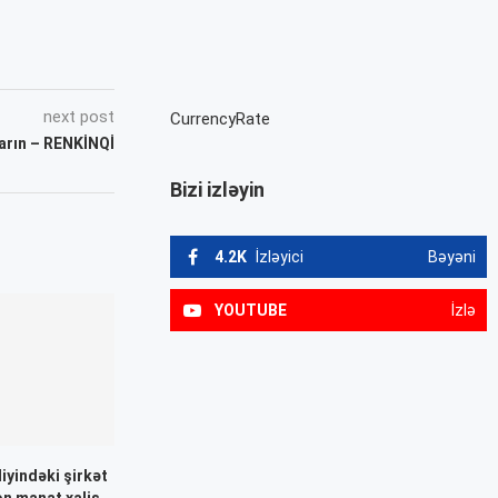
next post
CurrencyRate
ların – RENKİNQİ
Bizi izləyin
4.2K
İzləyici
Bəyəni
YOUTUBE
İzlə
iyindəki şirkət
yon manat xalis