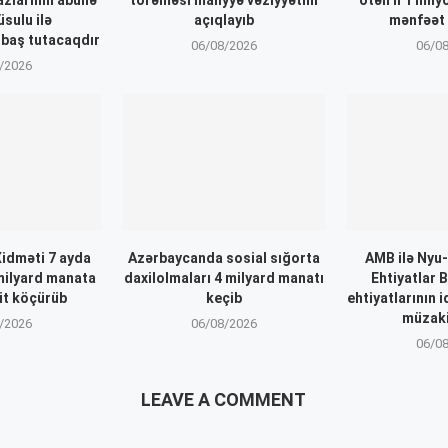
üsulu ilə
açıqlayıb
mənfəət 
 baş tutacaqdır
06/08/2026
06/0
/2026
Xidməti 7 ayda
Azərbaycanda sosial sığorta
AMB ilə Nyu
milyard manata
daxilolmaları 4 milyard manatı
Ehtiyatlar 
it köçürüb
keçib
ehtiyatlarının 
müzaki
/2026
06/08/2026
06/0
LEAVE A COMMENT