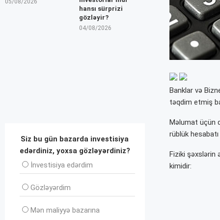
05/08/2026
hansı sürprizi
gözləyir?
04/08/2026
Banklar və Bizn
təqdim etmiş ban
Məlumat üçün qey
rüblük hesabatı 
Siz bu gün bazarda investisiya
edərdiniz, yoxsa gözləyərdiniz?
Fiziki şəxslərin
İnvеstisiya edərdim
kimidir:
Gözləyərdim
Mən maliyyə bazarına