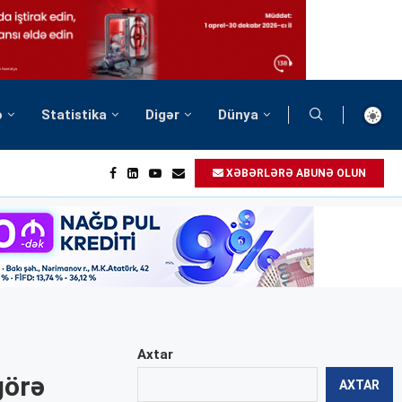
ə
Statistika
Digər
Dünya
XƏBƏRLƏRƏ ABUNƏ OLUN
Axtar
görə
AXTAR