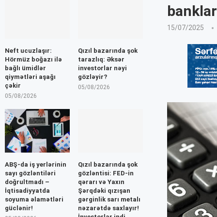
bankla
15/07/2025
Neft ucuzlaşır:
Qızıl bazarında şok
Hörmüz boğazı ilə
tarazlıq: Əksər
bağlı ümidlər
investorlar nəyi
qiymətləri aşağı
gözləyir?
çəkir
05/08/2026
05/08/2026
ABŞ-da iş yerlərinin
Qızıl bazarında şok
sayı gözləntiləri
gözləntisi: FED-in
doğrultmadı –
qərarı və Yaxın
İqtisadiyyatda
Şərqdəki qızışan
soyuma əlamətləri
gərginlik sarı metalı
güclənir!
nəzarətdə saxlayır!
İnvestorlar indi