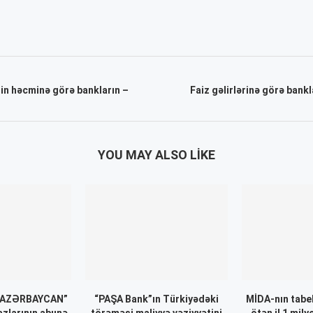
nin həcminə görə bankların –
Faiz gəlirlərinə görə bank
YOU MAY ALSO LIKE
 AZƏRBAYCAN”
“PAŞA Bank”ın Türkiyədəki
MİDA-nın tabel
azlarının abunə
törəməsi maliyyə vəziyyətini
ötən il 1 mil