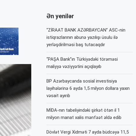
Ən yenilər
“ZİRAAT BANK AZƏRBAYCAN” ASC-nin
istiqrazlarının abunə yazılışı üsulu ilə
yerləşdirilməsi baş tutacaqdır
“PAŞA Bank”ın Türkiyədəki törəməsi
maliyyə vəziyyətini açıqlayıb
BP Azərbaycanda sosial investisiya
layihələrinə 6 ayda 1,5 milyon dollara yaxın
vəsait ayırıb
MİDA-nın tabeliyindəki şirkət ötən il 1
milyon manat xalis mənfəət əldə edib
Dövlət Vergi Xidməti 7 ayda büdcəyə 11,5