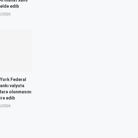
əldə edib
8/2026
-York Federal
Bankı valyuta
idarə olunmasını
rə edib
8/2026