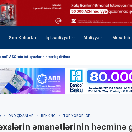
Son Xəbərlər
İqtisadiyyat
Maliyyə
Müsahib
nal” ASC-nin istiqrazlarının yerləşdirilməsi üzrə hərrac yekunlaşmışdır
Ə
ÖNƏ ÇIXANLAR
RENKINQ
TOP XƏBƏRLƏR
şəxslərin əmanətlərinin həcminə 