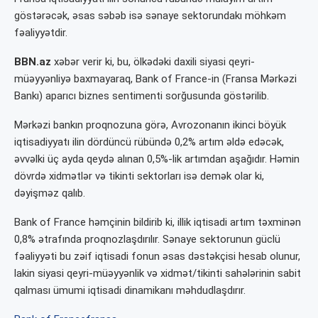
göstərəcək, əsas səbəb isə sənaye sektorundakı möhkəm
fəaliyyətdir.
BBN.az
xəbər verir ki, bu, ölkədəki daxili siyasi qeyri-
müəyyənliyə baxmayaraq, Bank of France-in (Fransa Mərkəzi
Bankı) aparıcı biznes sentimenti sorğusunda göstərilib.
Mərkəzi bankın proqnozuna görə, Avrozonanın ikinci böyük
iqtisadiyyatı ilin dördüncü rübündə 0,2% artım əldə edəcək,
əvvəlki üç ayda qeydə alınan 0,5%-lik artımdan aşağıdır. Həmin
dövrdə xidmətlər və tikinti sektorları isə demək olar ki,
dəyişməz qalıb.
Bank of France həmçinin bildirib ki, illik iqtisadi artım təxminən
0,8% ətrafında proqnozlaşdırılır. Sənaye sektorunun güclü
fəaliyyəti bu zəif iqtisadi fonun əsas dəstəkçisi hesab olunur,
lakin siyasi qeyri-müəyyənlik və xidmət/tikinti sahələrinin sabit
qalması ümumi iqtisadi dinamikanı məhdudlaşdırır.