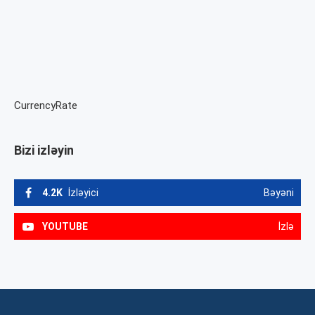
CurrencyRate
Bizi izləyin
4.2K
İzləyici
Bəyəni
YOUTUBE
İzlə