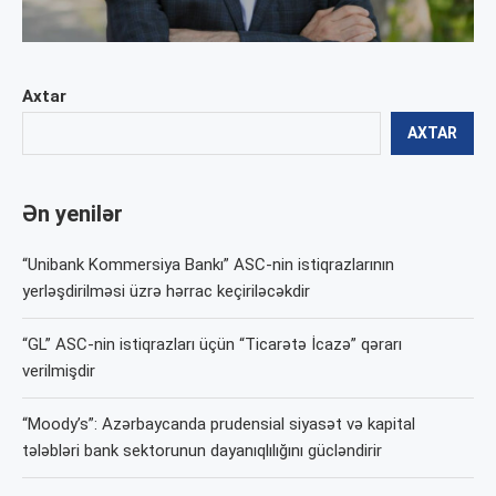
Axtar
AXTAR
Ən yenilər
“Unibank Kommersiya Bankı” ASC-nin istiqrazlarının
yerləşdirilməsi üzrə hərrac keçiriləcəkdir
“GL” ASC-nin istiqrazları üçün “Ticarətə İcazə” qərarı
verilmişdir
“Moody’s”: Azərbaycanda prudensial siyasət və kapital
tələbləri bank sektorunun dayanıqlılığını gücləndirir