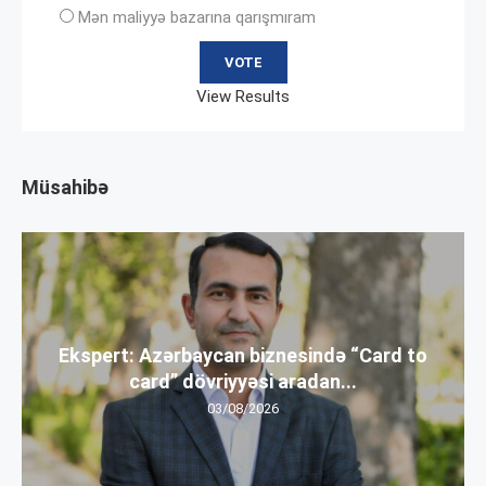
Mən maliyyə bazarına qarışmıram
View Results
Müsahibə
Ekspert: Azərbaycan biznesində “Card to
card” dövriyyəsi aradan...
03/08/2026