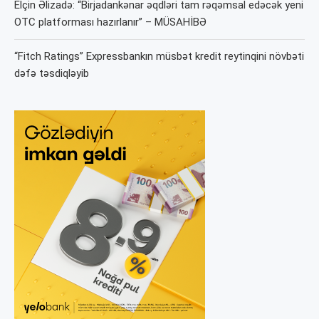
Elçin Əlizadə: “Birjadankənar əqdləri tam rəqəmsal edəcək yeni
OTC platforması hazırlanır” – MÜSAHİBƏ
“Fitch Ratings” Expressbankın müsbət kredit reytinqini növbəti
dəfə təsdiqləyib