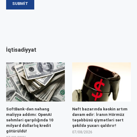
İqtisadiyyat
SoftBank-dən nəhəng
Neft bazarında kəskin artım
maliyyə addımı: OpenAI
davam edir: İranın Hörmüz
səhmləri qarşılığında 10
təşəbbüsü qiymətləri sərt
milyard dollarlıq kredit
şəkildə yuxarı qaldırır!
götürüldü!
07/08/2026