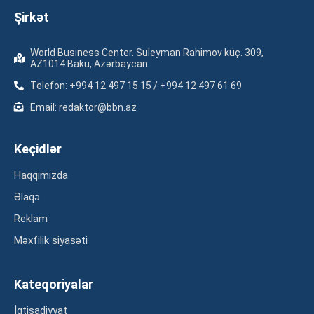
Şirkət
World Business Center. Suleyman Rahimov küç. 309,
AZ1014 Baku, Azərbaycan
Telefon: +994 12 497 15 15 / +994 12 497 61 69
Email: redaktor@bbn.az
Keçidlər
Haqqımızda
Əlaqə
Reklam
Məxfilik siyasəti
Kateqoriyalar
İqtisadiyyat