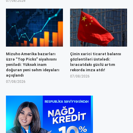
07/08/2026
Mizuho Amerika bazarları
Çinin xarici ticarət balansı
üzrə “Top Picks” siyahısını
gözləntiləri üstələdi:
yenilədi: Yüksək inam
İxracatdakı güclü artım
doğuran yeni səhm ideyaları
rekorda imza atdı!
açıqlandı
07/08/2026
07/08/2026