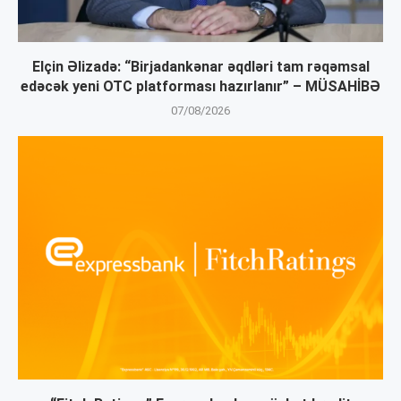
Elçin Əlizadə: “Birjadankənar əqdləri tam rəqəmsal
edəcək yeni OTC platforması hazırlanır” – MÜSAHİBƏ
07/08/2026