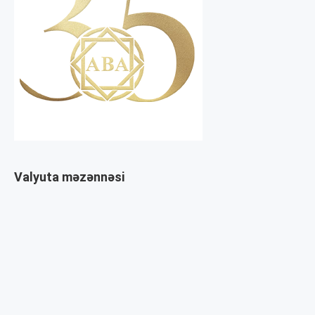
Valyuta məzənnəsi