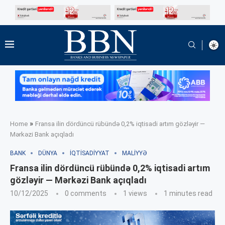
»
Home
Fransa ilin dördüncü rübündə 0,2% iqtisadi artım gözləyir —
Mərkəzi Bank açıqladı
BANK
DÜNYA
İQTISADIYYAT
MALIYYƏ
Fransa ilin dördüncü rübündə 0,2% iqtisadi artım
gözləyir — Mərkəzi Bank açıqladı
10/12/2025
0 comments
1
views
1 minutes read