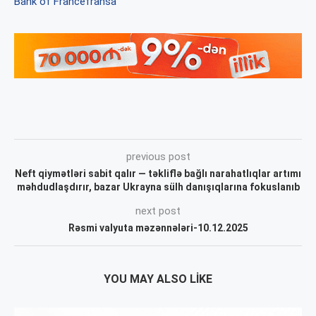
Bank of France
fransa
previous post
Neft qiymətləri sabit qalır — təkliflə bağlı narahatlıqlar artımı
məhdudlaşdırır, bazar Ukrayna sülh danışıqlarına fokuslanıb
next post
Rəsmi valyuta məzənnələri-10.12.2025
YOU MAY ALSO LIKE