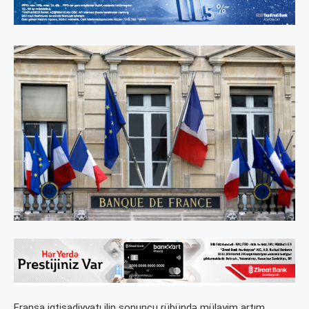
Fransa iqtisadiyyatı ilin sonuncu rübündə mülayim artım