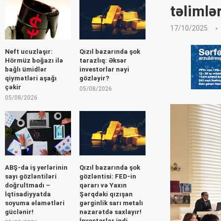
təlimlər
17/10/2025
Neft ucuzlaşır:
Qızıl bazarında şok
Hörmüz boğazı ilə
tarazlıq: Əksər
bağlı ümidlər
investorlar nəyi
qiymətləri aşağı
gözləyir?
çəkir
05/08/2026
05/08/2026
ABŞ-da iş yerlərinin
Qızıl bazarında şok
sayı gözləntiləri
gözləntisi: FED-in
doğrultmadı –
qərarı və Yaxın
İqtisadiyyatda
Şərqdəki qızışan
soyuma əlamətləri
gərginlik sarı metalı
güclənir!
nəzarətdə saxlayır!
İnvestorlar indi