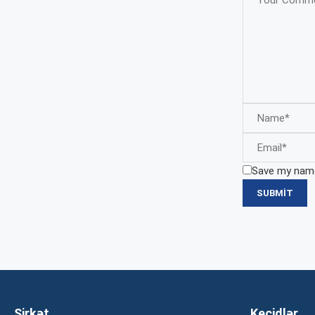
Save my name,
Şirkət
Keçidlər