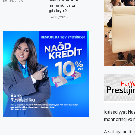
05/08/2026
hansı sürprizi
gözləyir?
04/08/2026
İqtisadiyyat Naz
monitorinqi və nə
Azərbaycan Respu