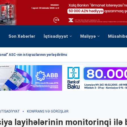
Son Xəbərlər
İqtisadiyyat
Maliyyə
Müsahib
nal” ASC-nin istiqrazlarının yerləşdirilməsi üzrə hərrac yekunlaşmışdır
QTISADIYYAT
KONFRANS VƏ GÖRÜŞLƏR
siya layihələrinin monitorinqi ilə 