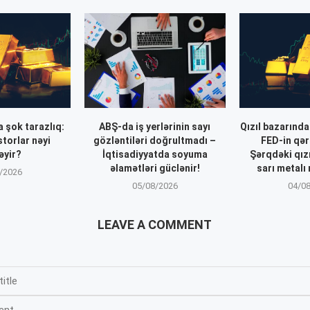
a şok tarazlıq:
ABŞ-da iş yerlərinin sayı
Qızıl bazarında
torlar nəyi
gözləntiləri doğrultmadı –
FED-in qər
əyir?
İqtisadiyyatda soyuma
Şərqdəki qız
əlamətləri güclənir!
sarı metalı
/2026
05/08/2026
04/0
LEAVE A COMMENT