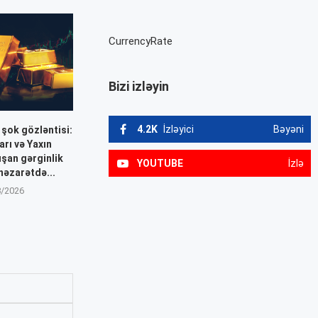
CurrencyRate
Bizi izləyin
4.2K
İzləyici
Bəyəni
 şok gözləntisi:
arı və Yaxın
ışan gərginlik
YOUTUBE
İzlə
 nəzarətdə...
8/2026