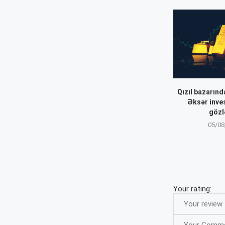
Qızıl bazarınd
Əksər inves
gözl
05/08
Your rating: