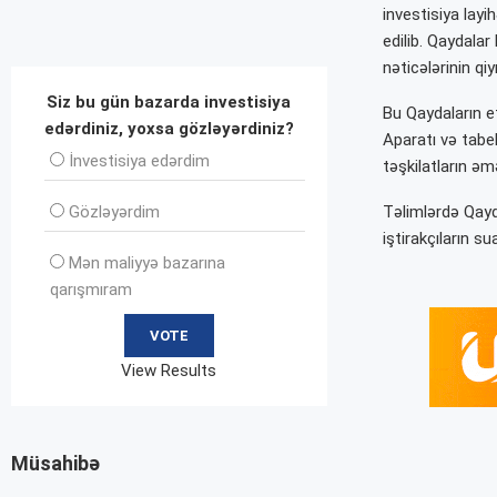
investisiya layi
edilib. Qaydalar
nəticələrinin qi
Siz bu gün bazarda investisiya
Bu Qaydaların e
edərdiniz, yoxsa gözləyərdiniz?
Aparatı və tabel
İnvеstisiya edərdim
təşkilatların əmə
Gözləyərdim
Təlimlərdə Qayd
iştirakçıların sua
Mən maliyyə bazarına
qarışmıram
View Results
Müsahibə