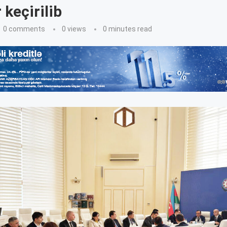
 keçirilib
0 comments
0
views
0 minutes read