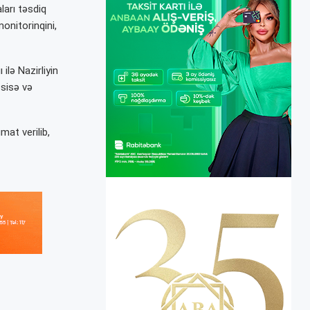
ları təsdiq
monitorinqini,
ı
ilə
Nazirliyin
ssisə və
mat verilib,