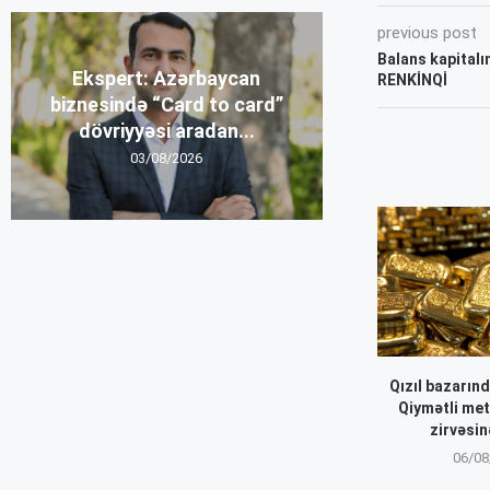
previous post
Balans kapitalı
Ekspert: Azərbaycan
RENKİNQİ
biznesində “Card to card”
dövriyyəsi aradan...
03/08/2026
Qızıl bazarınd
Qiymətli met
zirvəsin
06/08