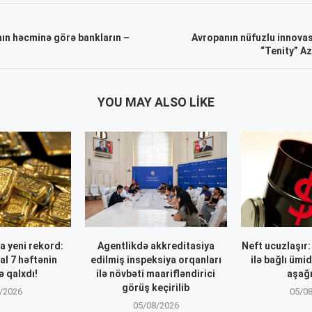
nın həcminə görə bankların –
Avropanın nüfuzlu innovas
“Tenity” A
YOU MAY ALSO LIKE
a yeni rekord:
Agentlikdə akkreditasiya
Neft ucuzlaşır
al 7 həftənin
edilmiş inspeksiya orqanları
ilə bağlı ümi
ə qalxdı!
ilə növbəti maarifləndirici
aşağı
görüş keçirilib
/2026
05/0
05/08/2026