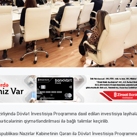
irliyində Dövlət İnvestisiya Proqramına daxil edilən investisiya layihələ
ticələrinin qiymətləndirilməsi ilə bağlı təlimlər keçirilib.
blikası Nazirlər Kabinetinin Qərarı ilə Dövlət İnvestisiya Proqramına