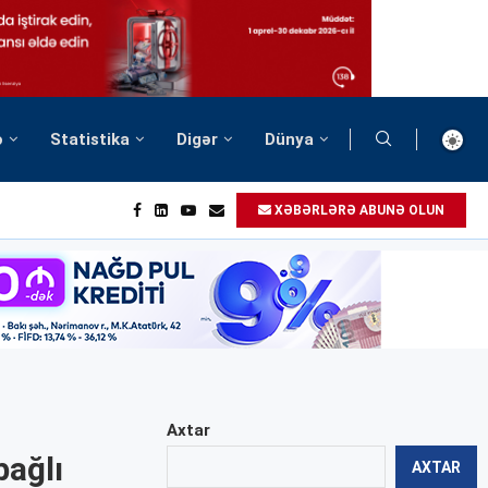
ə
Statistika
Digər
Dünya
XƏBƏRLƏRƏ ABUNƏ OLUN
Axtar
bağlı
AXTAR