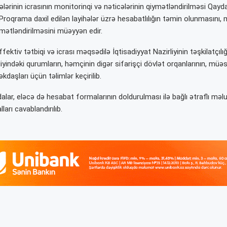
hələrinin icrasının monitorinqi və nəticələrinin qiymətləndirilməsi Qayda
 Proqrama daxil edilən layihələr üzrə hesabatlılığın təmin olunmasını, 
ymətləndirilməsini müəyyən edir.
ffektiv tətbiqi və icrası məqsədilə
İqtisadiyyat Nazirliyinin təşkilatçılığ
iyindəki qurumların, həmçinin digər sifarişçi dövlət orqanlarının, müə
kdaşları üçün təlimlər keçirilib.
alar, eləcə də hesabat formalarının doldurulması ilə bağlı
ətraflı məlu
lları cavablandırılıb.