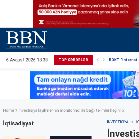
6 Avqust 2026 18:38
TOP XƏBƏRLƏR
BOKT “Internatio
»
Home
İnvestisiya layihələrinin monitorinqi ilə bağlı təlimlər keçirilib
İNVESTISIYA
İ
İqtisadiyyat
İnvesti