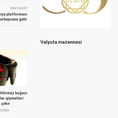
next post
iya platforması
zərbaycana gəlir
Valyuta məzənnəsi
: Hörmüz boğazı
dlər qiymətləri
 çəkir
8/2026