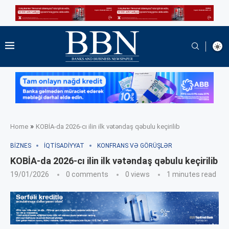
»
Home
KOBİA-da 2026-cı ilin ilk vətəndaş qəbulu keçirilib
BIZNES
İQTISADIYYAT
KONFRANS VƏ GÖRÜŞLƏR
KOBİA-da 2026-cı ilin ilk vətəndaş qəbulu keçirilib
19/01/2026
0 comments
0
views
1 minutes read