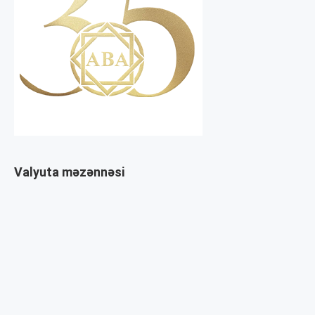
Valyuta məzənnəsi