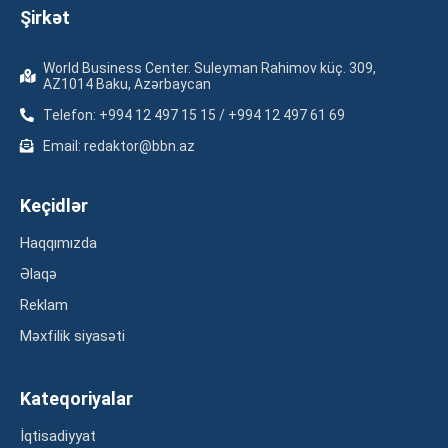
Şirkət
World Business Center. Suleyman Rahimov küç. 309,
AZ1014 Baku, Azərbaycan
Telefon: +994 12 497 15 15 / +994 12 497 61 69
Email: redaktor@bbn.az
Keçidlər
Haqqımızda
Əlaqə
Reklam
Məxfilik siyasəti
Kateqoriyalar
İqtisadiyyat