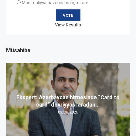
Mən maliyyə bazarına qarışmıram
View Results
Müsahibə
Ekspert: Azərbaycan biznesində “Card to
card” dövriyyəsi aradan...
03/08/2026