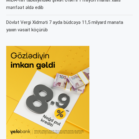
mənfəət əldə edib
Dövlət Vergi Xidməti 7 ayda büdcəyə 11,5 milyard manata
yaxın vəsait köçürüb