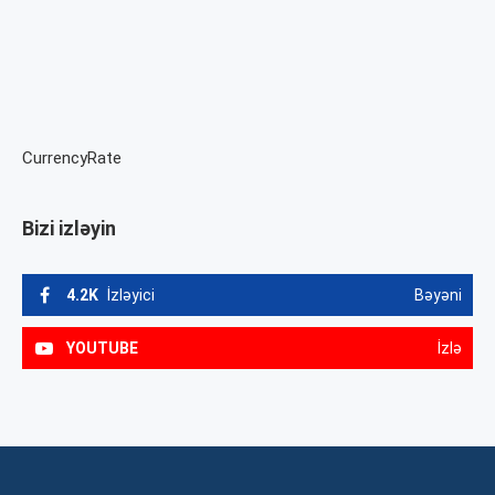
CurrencyRate
Bizi izləyin
4.2K
İzləyici
Bəyəni
YOUTUBE
İzlə