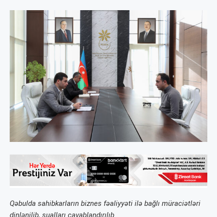
Qəbulda sahibkarların biznes fəaliyyəti ilə bağlı müraciətləri
dinlənilib, sualları cavablandırılıb.