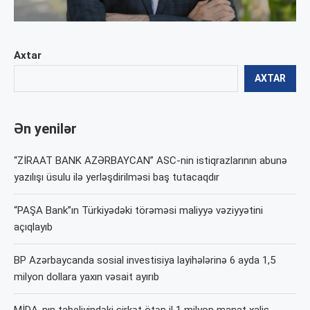
Axtar
AXTAR
Ən yenilər
“ZİRAAT BANK AZƏRBAYCAN” ASC-nin istiqrazlarının abunə
yazılışı üsulu ilə yerləşdirilməsi baş tutacaqdır
“PAŞA Bank”ın Türkiyədəki törəməsi maliyyə vəziyyətini
açıqlayıb
BP Azərbaycanda sosial investisiya layihələrinə 6 ayda 1,5
milyon dollara yaxın vəsait ayırıb
MİDA-nın tabeliyindəki şirkət ötən il 1 milyon manat xalis