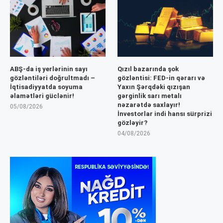
ABŞ-da iş yerlərinin sayı
Qızıl bazarında şok
gözləntiləri doğrultmadı –
gözləntisi: FED-in qərarı və
İqtisadiyyatda soyuma
Yaxın Şərqdəki qızışan
əlamətləri güclənir!
gərginlik sarı metalı
nəzarətdə saxlayır!
05/08/2026
İnvestorlar indi hansı sürprizi
gözləyir?
04/08/2026