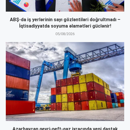
ABŞ-da iş yerlərinin sayı gözləntiləri doğrultmadı –
İqtisadiyyatda soyuma əlamətləri güclənir!
05/08/2026
Azərbaycan qeyri-neft-qaz ixracında yeni dəstək