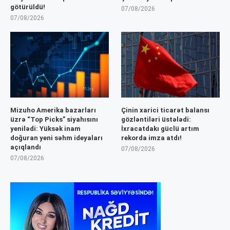
götürüldü!
07/08/2026
07/08/2026
Mizuho Amerika bazarları
Çinin xarici ticarət balansı
üzrə “Top Picks” siyahısını
gözləntiləri üstələdi:
yenilədi: Yüksək inam
İxracatdakı güclü artım
doğuran yeni səhm ideyaları
rekorda imza atdı!
açıqlandı
07/08/2026
07/08/2026