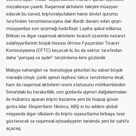
müzakirəyə çıxarıb. Rəqəmsal aktivlərin taleyini müəyyən
edəcək bu sənəd, kriptovalyutaların hansı dövlət qurumu
tərəfindən tənzimlənəcəyinə dair illərdir davam edən qeyri-
müəyyənliyə son qoymağı hədəfləyir. Layihə qəbul edilərsə,
Bitkoin və digər rəqəmsal aktivlərin ticarəti üzərində nəzarət
səlahiyyətlərinin böyük hissəsi Əmtəə Fyuçersləri Ticarət
Komissiyasına (CFTC) keçəcək ki, bu da sektor tərəfindən
daha “yumşaq və aydın” tənzimləmə kimi gözlənilir.
Maliyyə nəhəngləri və texnologiya şirkətləri bu xəbəri böyük
maraqla izləyir, çünki qanun layihəsi təkcə tənzimləmə deyil,
həm də rəqəmsal aktivlərin rəsmi statusunu möhkəmləndirir.
Senatdakı bu hərəkətlilik, son günlərdə qiymət dalğalanmaları
ilə mübarizə aparan kripto bazarına yeni bir hüquqi güvən
gətirə bilər. Ekspertlərin fikrincə, ABŞ-ın bu addımı qlobal
miqyasda digər ölkələrin də kripto siyasətlərinə birbaşa təsir
göstərəcək və rəqəmsal iqtisadiyyatın tarixində yeni bir səhifə
açacaq.