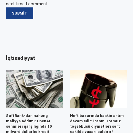
next time I comment.
İqtisadiyyat
SoftBank-dən nəhəng
Neft bazarında kəskin artım
maliyyə addımı: OpenAI
davam edir: İranın Hörmüz
səhmləri qarşılığında 10
təşəbbüsü qiymətləri sərt
milyard dollarlıq kredit
şəkildə yuxarı qaldırır!