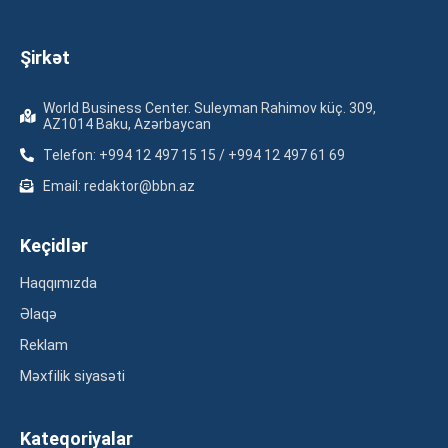
Şirkət
World Business Center. Suleyman Rahimov küç. 309,
AZ1014 Baku, Azərbaycan
Telefon: +994 12 497 15 15 / +994 12 497 61 69
Email: redaktor@bbn.az
Keçidlər
Haqqımızda
Əlaqə
Reklam
Məxfilik siyasəti
Kateqoriyalar