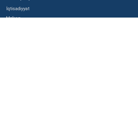
İqtisadiyyat
Maliyyə
Müsahibə
Statistika
Abunə ol
Mən şərtləri oxudum və razılaşdım
2023 – Bütün hüquqlar qorunur. BBN