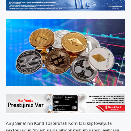
ABŞ Senatının Kənd Təsərrüfatı Komitəsi kriptovalyuta
sektoru üçün “milad” sayıla biləcək mühüm qanun layihəsini