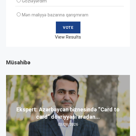
Gözləyərdim
Mən maliyyə bazarına qarışmıram
View Results
Müsahibə
Ekspert: Azərbaycan biznesində “Card to
card” dövriyyəsi aradan...
03/08/2026