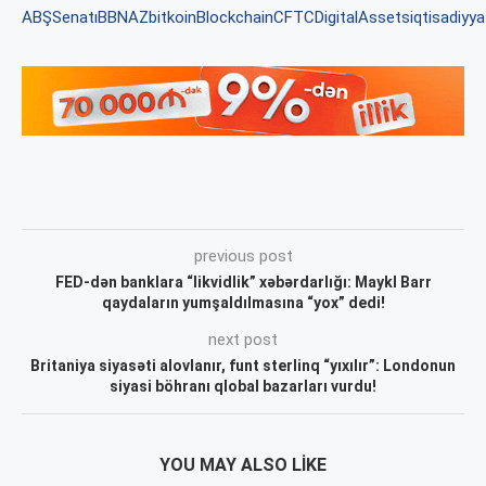
ABŞSenatı
BBNAZ
bitkoin
Blockchain
CFTC
DigitalAssets
iqtisadiyya
previous post
FED-dən banklara “likvidlik” xəbərdarlığı: Maykl Barr
qaydaların yumşaldılmasına “yox” dedi!
next post
Britaniya siyasəti alovlanır, funt sterlinq “yıxılır”: Londonun
siyasi böhranı qlobal bazarları vurdu!
YOU MAY ALSO LIKE