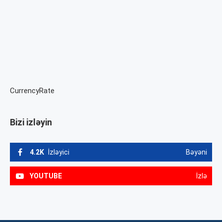
CurrencyRate
Bizi izləyin
4.2K
İzləyici
Bəyəni
YOUTUBE
İzlə