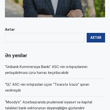
Axtar
AXTAR
Ən yenilər
“Unibank Kommersiya Bankı” ASC-nin istiqrazlarının
yerləşdirilməsi üzrə hərrac keçiriləcəkdir
“GL” ASC-nin istiqrazları üçün “Ticarətə İcazə” qərarı
verilmişdir
“Moody’s”: Azərbaycanda prudensial siyasət və kapital
tələbləri bank sektorunun dayanıqlılığını gücləndirir