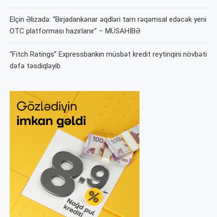
Elçin Əlizadə: “Birjadankənar əqdləri tam rəqəmsal edəcək yeni
OTC platforması hazırlanır” – MÜSAHİBƏ
“Fitch Ratings” Expressbankın müsbət kredit reytinqini növbəti
dəfə təsdiqləyib