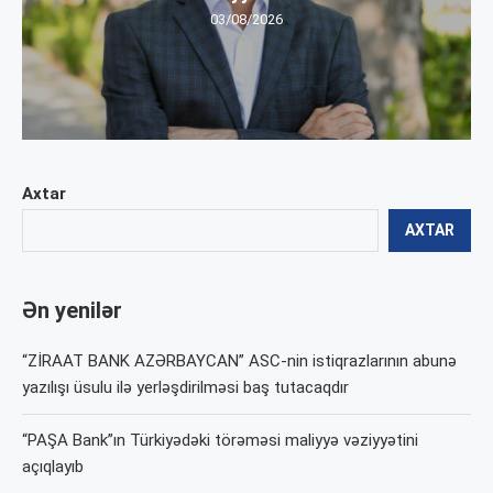
03/08/2026
Axtar
AXTAR
Ən yenilər
“ZİRAAT BANK AZƏRBAYCAN” ASC-nin istiqrazlarının abunə
yazılışı üsulu ilə yerləşdirilməsi baş tutacaqdır
“PAŞA Bank”ın Türkiyədəki törəməsi maliyyə vəziyyətini
açıqlayıb