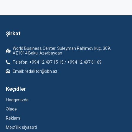
Şirkət
World Business Center. Suleyman Rahimov küç. 309,
AZ1014 Baku, Azərbaycan
Telefon: +994 12 497 15 15 / +994 12 497 61 69
Email: redaktor@bbn.az
Keçidlər
Haqqımızda
Əlaqə
Reklam
Məxfilik siyasəti