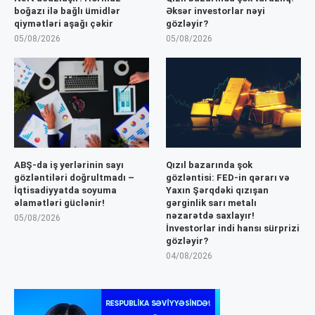
boğazı ilə bağlı ümidlər
Əksər investorlar nəyi
qiymətləri aşağı çəkir
gözləyir?
05/08/2026
05/08/2026
ABŞ-da iş yerlərinin sayı
Qızıl bazarında şok
gözləntiləri doğrultmadı –
gözləntisi: FED-in qərarı və
İqtisadiyyatda soyuma
Yaxın Şərqdəki qızışan
əlamətləri güclənir!
gərginlik sarı metalı
nəzarətdə saxlayır!
05/08/2026
İnvestorlar indi hansı sürprizi
gözləyir?
04/08/2026