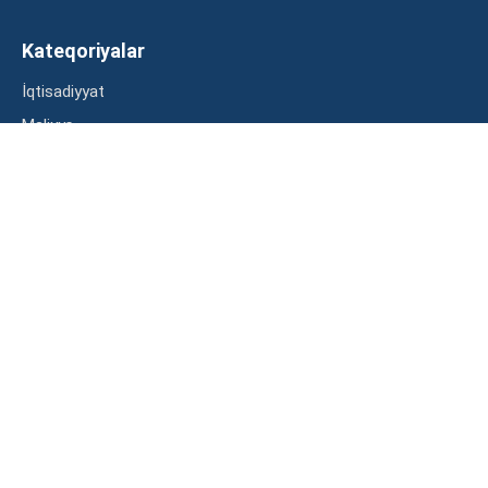
Kateqoriyalar
İqtisadiyyat
Maliyyə
Müsahibə
Statistika
Abunə ol
Mən şərtləri oxudum və razılaşdım