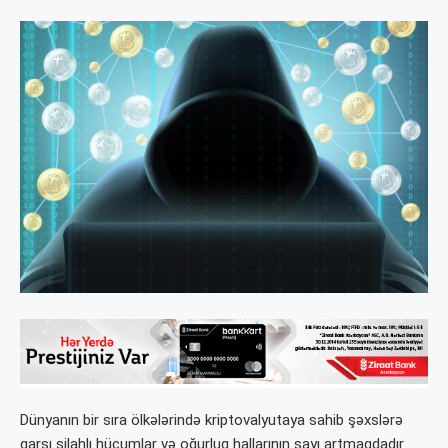
Dünyanın bir sıra ölkələrində kriptovalyutaya sahib şəxslərə
qarşı silahlı hücumlar və oğurluq hallarının sayı artmaqdadır.