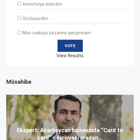
İnvеstisiya edərdim
Gözləyərdim
Mən maliyyə bazarına qarışmıram
View Results
Müsahibə
Ekspert: Azərbaycan biznesində “Card to
card” dövriyyəsi aradan...