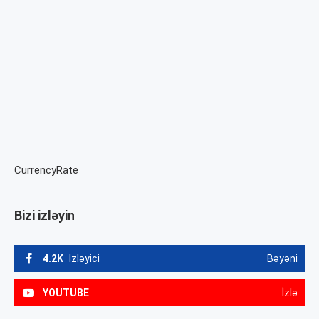
CurrencyRate
Bizi izləyin
4.2K
İzləyici
Bəyəni
YOUTUBE
İzlə