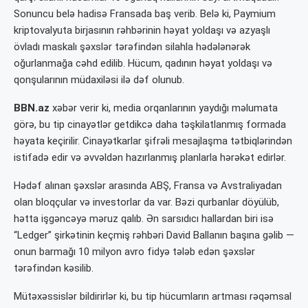
Sonuncu belə hadisə Fransada baş verib. Belə ki, Paymium
kriptovalyuta birjasının rəhbərinin həyat yoldaşı və azyaşlı
övladı maskalı şəxslər tərəfindən silahla hədələnərək
oğurlanmağa cəhd edilib. Hücum, qadının həyat yoldaşı və
qonşularının müdaxiləsi ilə dəf olunub.
BBN.az
xəbər verir ki, media orqanlarının yaydığı məlumata
görə, bu tip cinayətlər getdikcə daha təşkilatlanmış formada
həyata keçirilir. Cinayətkarlar şifrəli mesajlaşma tətbiqlərindən
istifadə edir və əvvəldən hazırlanmış planlarla hərəkət edirlər.
Hədəf alınan şəxslər arasında ABŞ, Fransa və Avstraliyadan
olan bloqçular və investorlar da var. Bəzi qurbanlar döyülüb,
hətta işgəncəyə məruz qalıb. Ən sarsıdıcı hallardan biri isə
“Ledger” şirkətinin keçmiş rəhbəri David Ballanın başına gəlib —
onun barmağı 10 milyon avro fidyə tələb edən şəxslər
tərəfindən kəsilib.
Mütəxəssislər bildirirlər ki, bu tip hücumların artması rəqəmsal