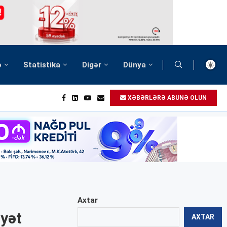
ə
Statistika
Digər
Dünya
XƏBƏRLƏRƏ ABUNƏ OLUN
Axtar
ayət
AXTAR