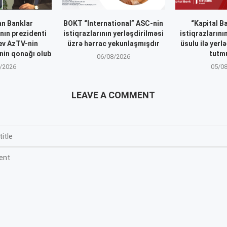
n Banklar
BOKT “International” ASC-nin
“Kapital B
nın prezidenti
istiqrazlarının yerləşdirilməsi
istiqrazlarını
ev AzTV-nin
üzrə hərrac yekunlaşmışdır
üsulu ilə yerl
inin qonağı olub
tutm
06/08/2026
/2026
05/0
LEAVE A COMMENT