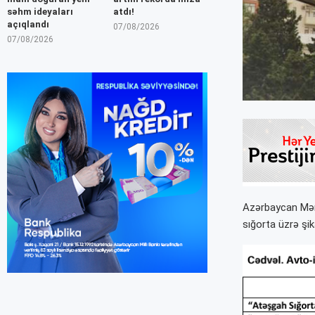
səhm ideyaları
atdı!
açıqlandı
07/08/2026
07/08/2026
Azərbaycan Mərk
sığorta üzrə şik