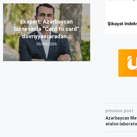
Ekspert: Azərbaycan
biznesində “Card to card”
dövriyyəsi aradan...
03/08/2026
previous post
Azərbaycan Met
etalon laborator