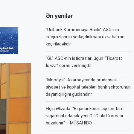
Ən yenilər
“Unibank Kommersiya Bankı” ASC-nin
istiqrazlarının yerləşdirilməsi üzrə hərrac
keçiriləcəkdir
“GL” ASC-nin istiqrazları üçün “Ticarətə
İcazə” qərarı verilmişdir
“Moody’s”: Azərbaycanda prudensial
siyasət və kapital tələbləri bank sektorunun
dayanıqlılığını gücləndirir
Elçin Əlizadə: “Birjadankənar əqdləri tam
rəqəmsal edəcək yeni OTC platforması
hazırlanır” – MÜSAHİBƏ