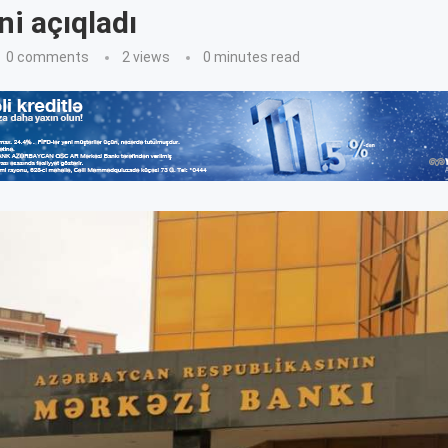
ni açıqladı
0 comments
2
views
0 minutes read