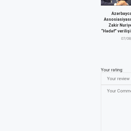
Azərbayca
Assosiasiyası
Zakir Nuriy
“Hədəf” veriliş
07/08
Your rating: