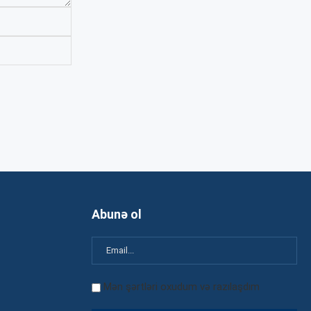
Abunə ol
Mən şərtləri oxudum və razılaşdım