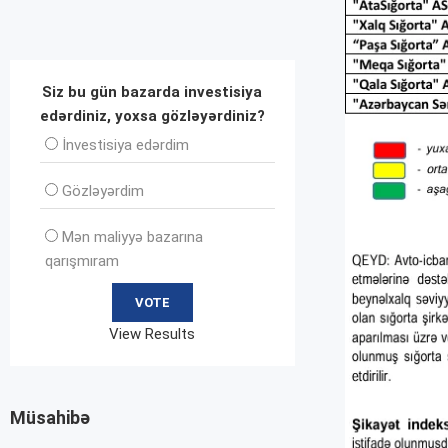
Siz bu gün bazarda investisiya
edərdiniz, yoxsa gözləyərdiniz?
İnvеstisiya edərdim
Gözləyərdim
Mən maliyyə bazarına
qarışmıram
View Results
Müsahibə