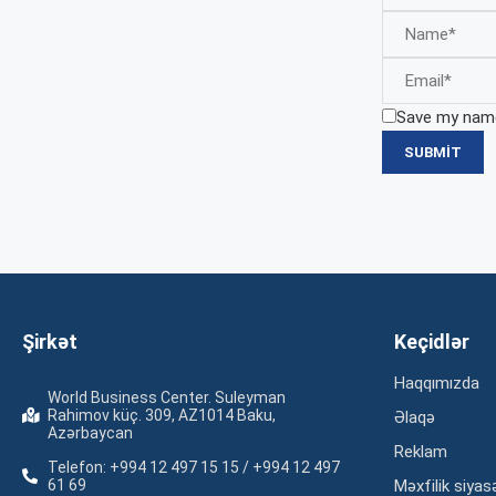
Save my name,
Şirkət
Keçidlər
Haqqımızda
World Business Center. Suleyman
Rahimov küç. 309, AZ1014 Baku,
Əlaqə
Azərbaycan
Reklam
Telefon: +994 12 497 15 15 / +994 12 497
61 69
Məxfilik siyas