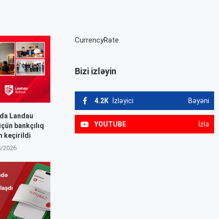
CurrencyRate
Bizi izləyin
4.2K
İzləyici
Bəyəni
kda Landau
YOUTUBE
İzlə
üçün bankçılıq
m keçirildi
8/2026