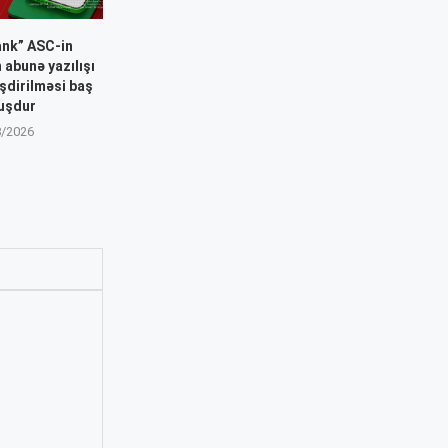
ank” ASC-in
n abunə yazılışı
əşdirilməsi baş
uşdur
8/2026