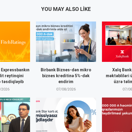
YOU MAY ALSO LIKE
” Expressbankın
Birbank Biznes-dən mikro
Xalq Ban
t reytinqini
biznes kreditinə 5%-dək
məktəbliləri 
 təsdiqləyib
endirim
üzrə təli
/2026
07/08/2026
07/0