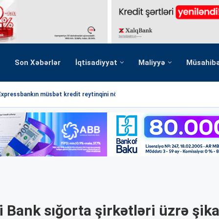
Son Xəbərlər
İqtisadiyyat
Maliyyə
Müsahib
Expressbankın müsbət kredit reytinqini növbəti dəfə...
 Bank sığorta şirkətləri üzrə şik