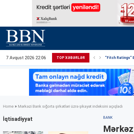
7 Avqust 2026 22:06
TOP XƏBƏRLƏR
“Fitch Ratings” 
»
Home
Mərkəzi Bank sığorta şirkətləri üzrə şikayət indeksini açıqladı
BANK
İqtisadiyyat
Mərkəzi