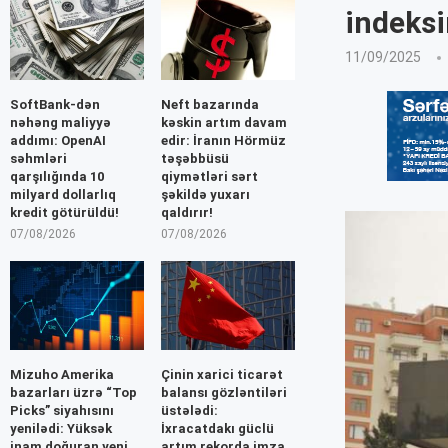
indeksi
11/09/2025
SoftBank-dən
Neft bazarında
nəhəng maliyyə
kəskin artım davam
addımı: OpenAI
edir: İranın Hörmüz
səhmləri
təşəbbüsü
qarşılığında 10
qiymətləri sərt
milyard dollarlıq
şəkildə yuxarı
kredit götürüldü!
qaldırır!
07/08/2026
07/08/2026
Mizuho Amerika
Çinin xarici ticarət
bazarları üzrə “Top
balansı gözləntiləri
Picks” siyahısını
üstələdi:
yenilədi: Yüksək
İxracatdakı güclü
inam doğuran yeni
artım rekorda imza