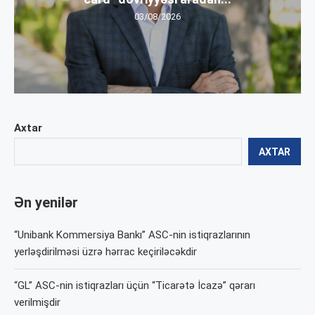
03/08/2026
Axtar
AXTAR
Ən yenilər
“Unibank Kommersiya Bankı” ASC-nin istiqrazlarının
yerləşdirilməsi üzrə hərrac keçiriləcəkdir
“GL” ASC-nin istiqrazları üçün “Ticarətə İcazə” qərarı
verilmişdir