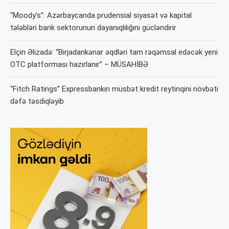
“Moody’s”: Azərbaycanda prudensial siyasət və kapital
tələbləri bank sektorunun dayanıqlılığını gücləndirir
Elçin Əlizadə: “Birjadankənar əqdləri tam rəqəmsal edəcək yeni
OTC platforması hazırlanır” – MÜSAHİBƏ
“Fitch Ratings” Expressbankın müsbət kredit reytinqini növbəti
dəfə təsdiqləyib