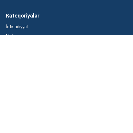
Kateqoriyalar
İqtisadiyyat
Maliyyə
Müsahibə
Statistika
Abunə ol
Mən şərtləri oxudum və razılaşdım