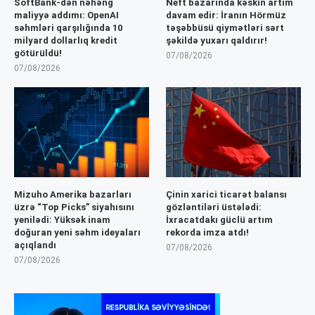
SoftBank-dən nəhəng
Neft bazarında kəskin artım
maliyyə addımı: OpenAI
davam edir: İranın Hörmüz
səhmləri qarşılığında 10
təşəbbüsü qiymətləri sərt
milyard dollarlıq kredit
şəkildə yuxarı qaldırır!
götürüldü!
07/08/2026
07/08/2026
Mizuho Amerika bazarları
Çinin xarici ticarət balansı
üzrə “Top Picks” siyahısını
gözləntiləri üstələdi:
yenilədi: Yüksək inam
İxracatdakı güclü artım
doğuran yeni səhm ideyaları
rekorda imza atdı!
açıqlandı
07/08/2026
07/08/2026