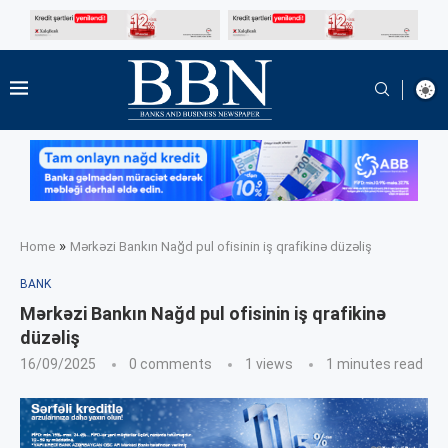
»
Home
Mərkəzi Bankın Nağd pul ofisinin iş qrafikinə düzəliş
BANK
Mərkəzi Bankın Nağd pul ofisinin iş qrafikinə
düzəliş
16/09/2025
0 comments
1
views
1 minutes read