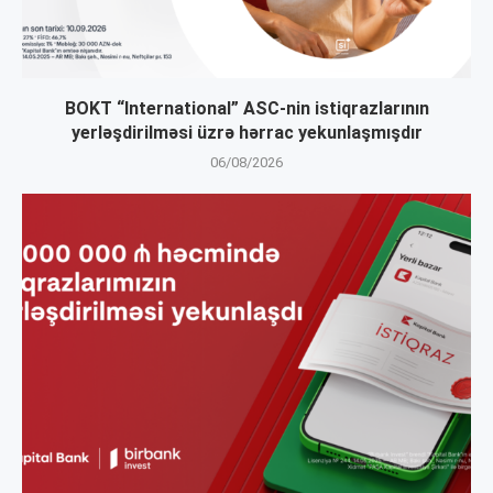
BOKT “International” ASC-nin istiqrazlarının
yerləşdirilməsi üzrə hərrac yekunlaşmışdır
06/08/2026