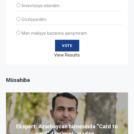
İnvеstisiya edərdim
Gözləyərdim
Mən maliyyə bazarına qarışmıram
View Results
Müsahibə
Ekspert: Azərbaycan biznesində “Card to
card” dövriyyəsi aradan...