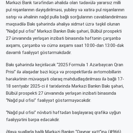
Mərkəzi Bank tərəfindən əhalidə olan tədavülə yararsız milli
pul nişanlarının dəyişdirilməsi, yubiley və xatirə pul nişanlarının
satışı və əhalinin nağd pulla bağlı sorğularının cavablandırılması
məqsədilə Bakı şəhərində əhaliyə xidmət üzrə təşkil olunan
“Nağd pul ofisi” Mərkəzi Bankın Bakı şəhəri, Bülbül prospekti
27 ünvanında yerləşən inzibati binasında həftənin çərşənbə
axşamı, çərşənbə və cümə axşamı saat 10:00-dan 13:00-dək
davamlı fəaliyyət göstərməkdədir.
Bakı şəhərində keçiriləcək “2025 Formula 1 Azərbaycan Qran
Prisi” ilə əlaqədar bəzi küçə və prospektlərdə avtomobillərin
hərəkətinin müvəqqəti olaraq məhdudlaşdırılması ilə bağlı 17-
18 sentyabr 2025-ci il tarixlərində Mərkəzi Bankın Bakı şəhəri,
Bülbül prospekti 27 ünvanında yerləşən inzibati binasında
“Nağd pul ofisi” fəaliyyət göstərməyəcəkdir.
“Nağd pul ofisi” növbəti həftədən başlayaraq qrafikə uyğun
fəaliyyətini bərpa edəcəkdir.
Əlavə suallarla bağlı Mərkəzi Bankın “Qaynar xətt”inə (#966)