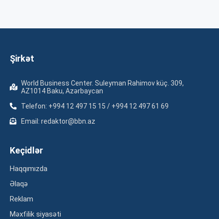
Şirkət
World Business Center. Suleyman Rahimov küç. 309,
AZ1014 Baku, Azərbaycan
Telefon: +994 12 497 15 15 / +994 12 497 61 69
Email: redaktor@bbn.az
Keçidlər
Haqqımızda
Əlaqə
Reklam
Məxfilik siyasəti