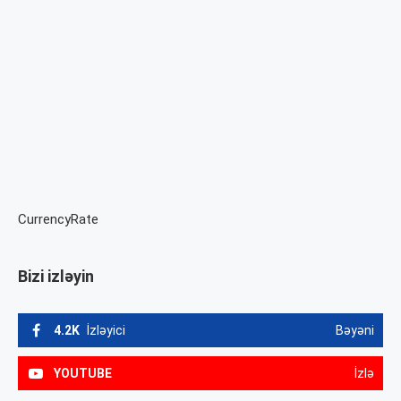
CurrencyRate
Bizi izləyin
4.2K
İzləyici
Bəyəni
YOUTUBE
İzlə