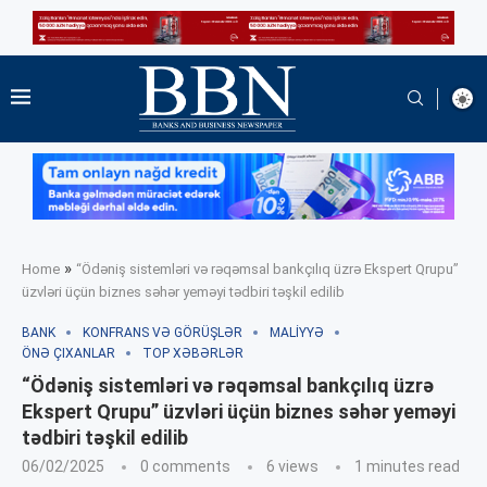
»
Home
“Ödəniş sistemləri və rəqəmsal bankçılıq üzrə Ekspert Qrupu”
üzvləri üçün biznes səhər yeməyi tədbiri təşkil edilib
BANK
KONFRANS VƏ GÖRÜŞLƏR
MALIYYƏ
ÖNƏ ÇIXANLAR
TOP XƏBƏRLƏR
“Ödəniş sistemləri və rəqəmsal bankçılıq üzrə
Ekspert Qrupu” üzvləri üçün biznes səhər yeməyi
tədbiri təşkil edilib
06/02/2025
0 comments
6
views
1 minutes read