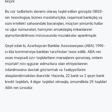
keçirir.
Bu cür tədbirlərin davamı olaraq təşkil edilən görüşdə OBSS-
nin texnologiya, biznes məsləhətçiliyi, rəqəmsal bankçılıq və
süni intellekt sahəsindəki bacarıqları, müştəri yönümlü həllər
və uğur nümunələri, həmçinin əməkdaşlıq imkanlarının
qiymətləndirilməsi mövzusunda müzakirələr aparılmışdır.
Qeyd edək ki, Azərbaycan Banklar Assosiasiyası (ABA) 1990-
cı ildə kommersiya bankları tərəfindən təsis edilib. ABA-nın
əsas məqsədi üzv-təşkilatların maraqlarını qorumaq, onların
müxtəlif növ işgüzar xidmətlərə olan ehtiyaclarının
ödənilməsinə dəstək göstərmək və fəaliyyətlərini
əlaqələndirməkdən ibarətdir. Hazırda, 22 bank və 2 qeyri-bank
kredit təşkilatı, 4 digər təşkilat olmaqla, ümumilikdə 29 təşkilat
ABA-nın üzvüdür.