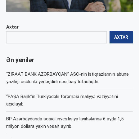
Axtar
AXTAR
Ən yenilər
“ZİRAAT BANK AZƏRBAYCAN” ASC-nin istiqrazlarının abunə
yazılışı üsulu ilə yerləşdirilməsi baş tutacaqdır
“PAŞA Bank”ın Türkiyədəki törəməsi maliyyə vəziyyətini
açıqlayıb
BP Azərbaycanda sosial investisiya layihələrinə 6 ayda 1,5
milyon dollara yaxın vəsait ayırıb