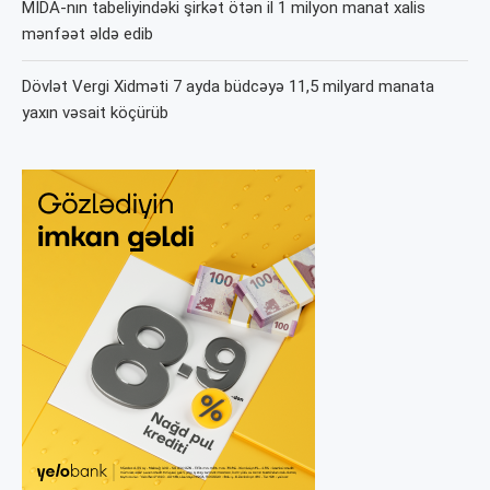
MİDA-nın tabeliyindəki şirkət ötən il 1 milyon manat xalis
mənfəət əldə edib
Dövlət Vergi Xidməti 7 ayda büdcəyə 11,5 milyard manata
yaxın vəsait köçürüb