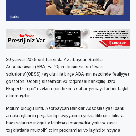
30 yanvar 2025-ci il tarixində Azərbaycan Banklar
Assosiasiyası (ABA) və “Open business software
solutions”(OBSS) təşkilatı ilə birgə ABA-nın nəzdində fəaliyyət
göstərən “Ödəniş sistemləri və rəqəmsal bankçılıq üzrə
Ekspert Qrupu” üzvləri üçün biznes səhər yeməyi tədbiri təşkil
olunmuşdur.
Məlum olduğu kimi, Azərbaycan Banklar Assosiasiyası bank
əməkdaşlarının peşəkarlıq səviyyəsinin yüksəldilməsi, bilik və
bacarıqlarının inkişaf etdirilməsi məqsədilə yerli və xarici
təşkilatlarla müxtəlif təlim proqramları və layihələr həyata