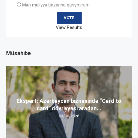
Mən maliyyə bazarına qarışmıram
View Results
Müsahibə
Ekspert: Azərbaycan biznesində “Card to
card” dövriyyəsi aradan...
03/08/2026