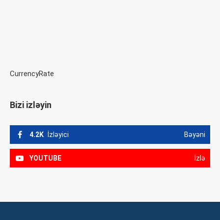
CurrencyRate
Bizi izləyin
4.2K
İzləyici
Bəyəni
YOUTUBE
İzlə