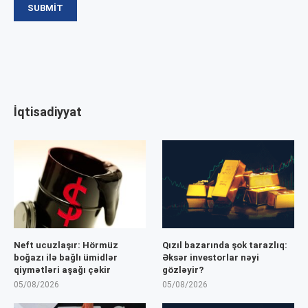
İqtisadiyyat
Neft ucuzlaşır: Hörmüz
Qızıl bazarında şok tarazlıq:
boğazı ilə bağlı ümidlər
Əksər investorlar nəyi
qiymətləri aşağı çəkir
gözləyir?
05/08/2026
05/08/2026