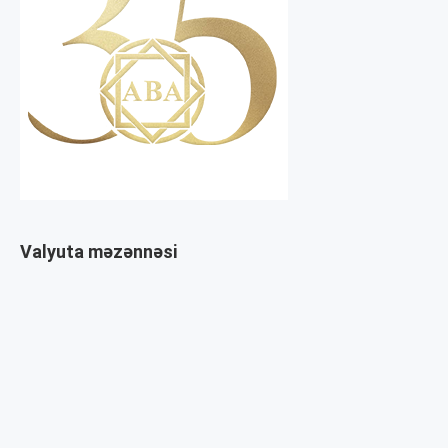
Valyuta məzənnəsi