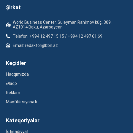
Şirkət
World Business Center. Suleyman Rahimov küç. 309,
AZ1014 Baku, Azərbaycan
Telefon: +994 12 497 15 15 / +994 12 497 61 69
Email: redaktor@bbn.az
Keçidlər
Haqqımızda
Əlaqə
Reklam
Məxfilik siyasəti
Kateqoriyalar
İqtisadiyyat