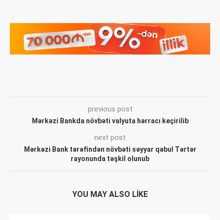
previous post
Mərkəzi Bankda növbəti valyuta hərracı keçirilib
next post
Mərkəzi Bank tərəfindən növbəti səyyar qəbul Tərtər
rayonunda təşkil olunub
YOU MAY ALSO LIKE