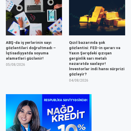
ABŞ-da iş yerlərinin sayı
Qızıl bazarında şok
gözləntiləri doğrultmadı –
gözləntisi: FED-in qərarı və
İqtisadiyyatda soyuma
Yaxın Şərqdəki qızışan
əlamətləri güclənir!
gərginlik sarı metalı
nəzarətdə saxlayır!
05/08/2026
İnvestorlar indi hansı sürprizi
gözləyir?
04/08/2026