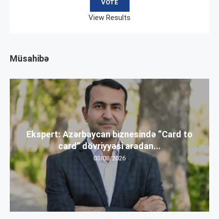
View Results
Müsahibə
Ekspert: Azərbaycan biznesində “Card to
card” dövriyyəsi aradan...
03/08/2026