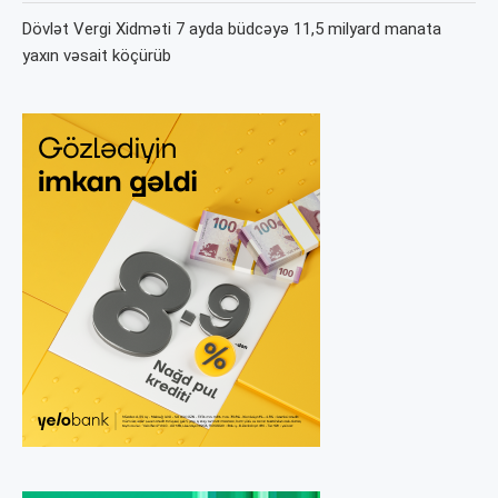
Dövlət Vergi Xidməti 7 ayda büdcəyə 11,5 milyard manata
yaxın vəsait köçürüb