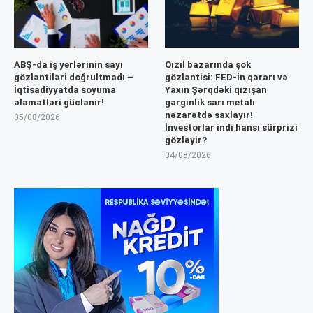
ABŞ-da iş yerlərinin sayı
Qızıl bazarında şok
gözləntiləri doğrultmadı –
gözləntisi: FED-in qərarı və
İqtisadiyyatda soyuma
Yaxın Şərqdəki qızışan
əlamətləri güclənir!
gərginlik sarı metalı
nəzarətdə saxlayır!
05/08/2026
İnvestorlar indi hansı sürprizi
gözləyir?
04/08/2026