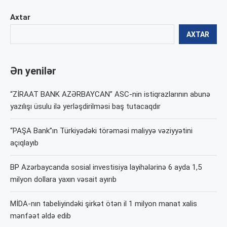
Axtar
AXTAR
Ən yenilər
“ZİRAAT BANK AZƏRBAYCAN” ASC-nin istiqrazlarının abunə
yazılışı üsulu ilə yerləşdirilməsi baş tutacaqdır
“PAŞA Bank”ın Türkiyədəki törəməsi maliyyə vəziyyətini
açıqlayıb
BP Azərbaycanda sosial investisiya layihələrinə 6 ayda 1,5
milyon dollara yaxın vəsait ayırıb
MİDA-nın tabeliyindəki şirkət ötən il 1 milyon manat xalis
mənfəət əldə edib