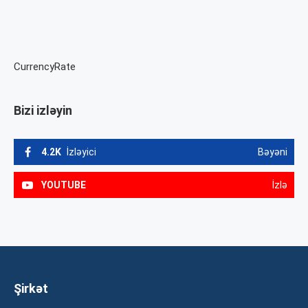
CurrencyRate
Bizi izləyin
4.2K
İzləyici
Bəyəni
YOUTUBE
İzlə
Şirkət