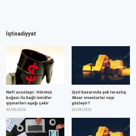
İqtisadiyyat
Neft ucuzlaşır: Hörmüz
Qızıl bazarında şok tarazlıq:
boğazı ilə bağlı ümidlər
Əksər investorlar nəyi
qiymətləri aşağı çəkir
gözləyir?
05/08/2026
05/08/2026