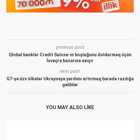
previous post
Qlobal banklar Credit Suisse-in boşluğunu doldurmaq üçün
İsveçrə bazarına axışır
next post
G7-yə üzv ölkələr Ukraynaya yardımı artırmaq barədə razılığa
gəliblər
YOU MAY ALSO LIKE