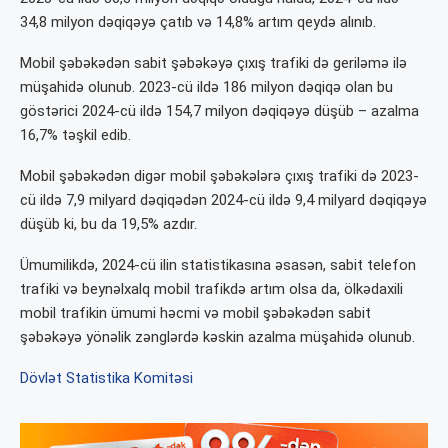
34,8 milyon dəqiqəyə çatıb və 14,8% artım qeydə alınıb.
Mobil şəbəkədən sabit şəbəkəyə çıxış trafiki də geriləmə ilə
müşahidə olunub. 2023-cü ildə 186 milyon dəqiqə olan bu
göstərici 2024-cü ildə 154,7 milyon dəqiqəyə düşüb – azalma
16,7% təşkil edib.
Mobil şəbəkədən digər mobil şəbəkələrə çıxış trafiki də 2023-
cü ildə 7,9 milyard dəqiqədən 2024-cü ildə 9,4 milyard dəqiqəyə
düşüb ki, bu da 19,5% azdır.
Ümumilikdə, 2024-cü ilin statistikasına əsasən, sabit telefon
trafiki və beynəlxalq mobil trafikdə artım olsa da, ölkədaxili
mobil trafikin ümumi həcmi və mobil şəbəkədən sabit
şəbəkəyə yönəlik zənglərdə kəskin azalma müşahidə olunub.
Dövlət Statistika Komitəsi