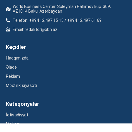
World Business Center. Suleyman Rahimov küç. 309,
AZ1014 Baku, Azərbaycan
Telefon: +994 12 497 15 15 / +994 12 497 61 69
Email: redaktor@bbn.az
Keçidlər
Haqqımızda
Əlaqə
Reklam
Məxfilik siyasəti
Kateqoriyalar
İqtisadiyyat
Maliyyə