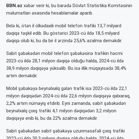
BBN.az
xəbər verir ki, bu barədə Dövlət Statistika Komitəsinin
məlumatları əsasında hesablamalar aparıb.
Belə ki, ötən il ölkədaxili mobil telefon trafiki 13,7 milyard
dəqiqə təşkil edib. Bu göstərici 2023-cü ildə 18,5 milyard
dəqiqə olub ki, bu da bir il ərzində 25,6% azalma deməkdir.
Sabit şəbəkədən mobil telefon şəbəkəsinə trafikin həcmi
2023-cü ildə 28,1 milyon dəqiqə olduğu halda, 2024-cü ildə
38,9 milyon dəqiqəyə yüksəlib. Bu isə illik müqayisədə 38,4%
artım deməkdir.
Mobil şəbəkəyə beynəlxalq gələn trafik isə 2023-cü ildə 22,1
milyon dəqiqədən 2024-cü ildə 22,6 milyon dəqiqəyə qalxaraq,
2,2% artım nümayiş etdirib. Eyni zamanda, sabit şəbəkədən
beynəlxalq çıxış trafiki 4,1 milyon dəqiqədən 3,2 milyon
dəqiqəyə enib ki, bu da 22% azalma deməkdir.
Sabit şəbəkədən sabit şəbəkəyə uzunməsafəli çıxış trafiki
2023-cü ildə 30,3 milyon dəqiqə olduğu halda, 2024-cü ildə