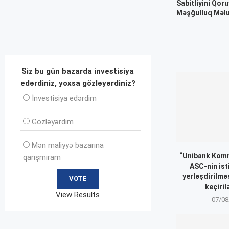
Sabitliyini Qoru
Məşğulluq Məlum
Siz bu gün bazarda investisiya
edərdiniz, yoxsa gözləyərdiniz?
İnvеstisiya edərdim
Gözləyərdim
Mən maliyyə bazarına
“Unibank Komm
qarışmıram
ASC-nin ist
yerləşdirilmə
keçiril
View Results
07/08