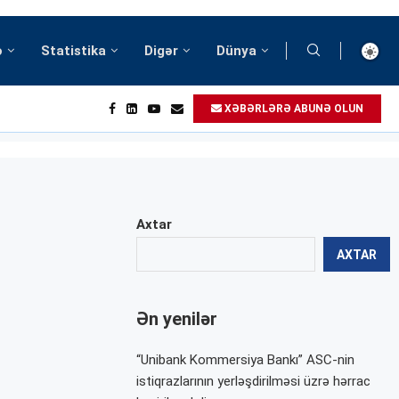
ə
Statistika
Digər
Dünya
XƏBƏRLƏRƏ ABUNƏ OLUN
Axtar
AXTAR
Ən yenilər
“Unibank Kommersiya Bankı” ASC-nin
istiqrazlarının yerləşdirilməsi üzrə hərrac