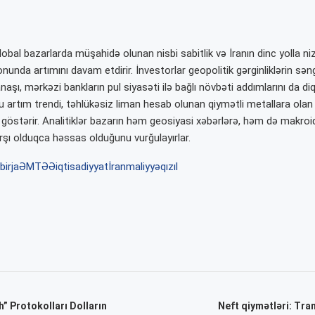
qlobal bazarlarda müşahidə olunan nisbi sabitlik və İranın dinc yolla 
onunda artımını davam etdirir. İnvestorlar geopolitik gərginliklərin sə
aşı, mərkəzi bankların pul siyasəti ilə bağlı növbəti addımlarını da diqq
u artım trendi, təhlükəsiz liman hesab olunan qiymətli metallara olan 
 göstərir. Analitiklər bazarın həm geosiyasi xəbərlərə, həm də makroi
rşı olduqca həssas olduğunu vurğulayırlar.
birja
ƏMTƏƏ
iqtisadiyyat
İran
maliyyə
qızıl
” Protokolları Dolların
Neft qiymətləri: Tram