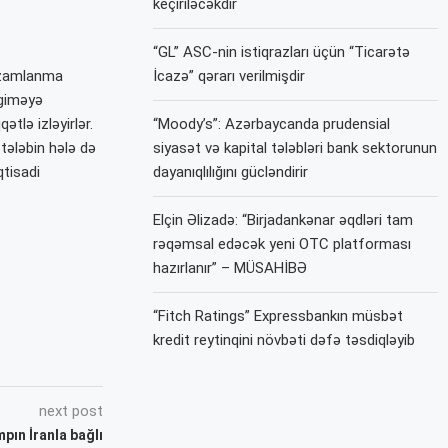
keçiriləcəkdir
“GL” ASC-nin istiqrazları üçün “Ticarətə
nizamlanma
İcazə” qərarı verilmişdir
ngiməyə
ətlə izləyirlər.
“Moody’s”: Azərbaycanda prudensial
tələbin hələ də
siyasət və kapital tələbləri bank sektorunun
qtisadi
dayanıqlılığını gücləndirir
Elçin Əlizadə: “Birjadankənar əqdləri tam
rəqəmsal edəcək yeni OTC platforması
hazırlanır” – MÜSAHİBƏ
“Fitch Ratings” Expressbankın müsbət
kredit reytinqini növbəti dəfə təsdiqləyib
next post
pın İranla bağlı