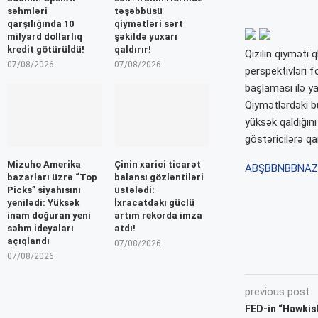
səhmləri
təşəbbüsü
qarşılığında 10
qiymətləri sərt
milyard dollarlıq
şəkildə yuxarı
kredit götürüldü!
qaldırır!
Qızılın qiyməti 
07/08/2026
07/08/2026
perspektivləri f
başlaması ilə yan
Qiymətlərdəki b
yüksək qaldığını
göstəricilərə qa
Mizuho Amerika
Çinin xarici ticarət
ABŞ
BBN
BBNAZ
bazarları üzrə “Top
balansı gözləntiləri
Picks” siyahısını
üstələdi:
yenilədi: Yüksək
İxracatdakı güclü
inam doğuran yeni
artım rekorda imza
səhm ideyaları
atdı!
açıqlandı
07/08/2026
07/08/2026
previous post
FED-in “Hawkish