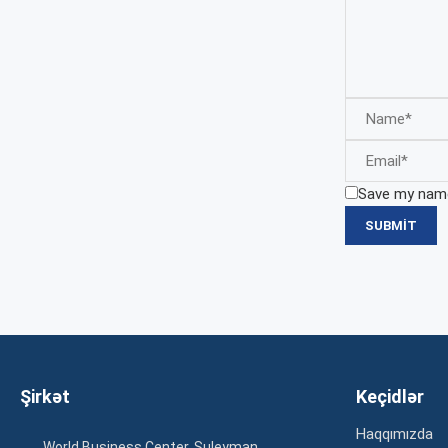
Save my name,
Şirkət
Keçidlər
Haqqımızda
World Business Center. Suleyman