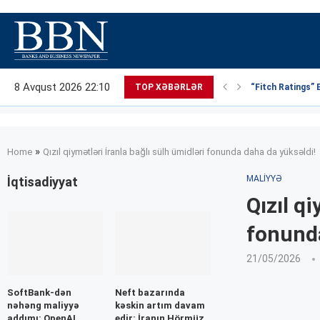
8 Avqust 2026 22:10
TOP XƏBƏRLƏR
“Fitch Ratings” 
»
Home
Qızıl qiymətləri İranla bağlı sülh ümidləri fonunda daha da yüksəldi!
MALIYYƏ
İqtisadiyyat
Qızıl qi
fonunda
21/05/2026
SoftBank-dən
Neft bazarında
nəhəng maliyyə
kəskin artım davam
addımı: OpenAI
edir: İranın Hörmüz