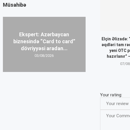
Müsahibə
Ekspert: Azərbaycan
Elçin Əlizadə:
biznesində “Card to card”
əqdləri tam r
dövriyyəsi aradan...
yeni OTC p
03/08/2026
hazırlanır”
07/08
Your rating: