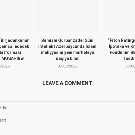
 “Birjadankənar
Bəhnam Qurbanzadə: Süni
“Fitch Ratin
əqəmsal edəcək
intellekt Azərbaycanda İslam
İpoteka və K
latforması
maliyyəsini yeni mərhələyə
Fondunun BB
 – MÜSAHİBƏ
daşıya bilər
təsdi
/2026
07/08/2026
07/0
LEAVE A COMMENT