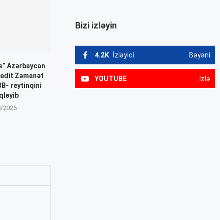
Bizi izləyin
4.2K
İzləyici
Bəyəni
gs” Azərbaycan
redit Zəmanət
YOUTUBE
İzlə
B- reytinqini
qləyib
8/2026