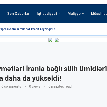
Son Xəbərlər
İqtisadiyyat
Maliyyə
Müsahib
Expressbankın müsbət kredit reytinqini növbəti dəfə...
ymətləri İranla bağlı sülh ümidləri
 daha da yüksəldi!
0 comments
0
views
0 minutes read