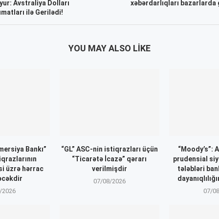
yur: Avstraliya Dolları
xəbərdarlıqları bazarlarda g
atları ilə Gerilədi!
YOU MAY ALSO LIKE
ersiya Bankı”
“GL” ASC-nin istiqrazları üçün
“Moody’s”: 
iqrazlarının
“Ticarətə İcazə” qərarı
prudensial siy
si üzrə hərrac
verilmişdir
tələbləri ba
əcəkdir
dayanıqlılığı
07/08/2026
/2026
07/0