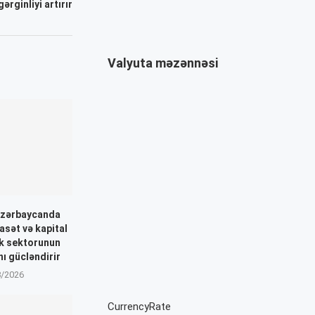
ərginliyi artırır
Valyuta məzənnəsi
Azərbaycanda
asət və kapital
nk sektorunun
nı gücləndirir
8/2026
CurrencyRate