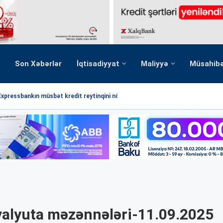
Son Xəbərlər
İqtisadiyyat
Maliyyə
Müsahib
Expressbankın müsbət kredit reytinqini növbəti dəfə...
valyuta məzənnələri-11.09.2025