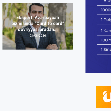
Ekspert: Azərbaycan
biznesində “Card to card”
dövriyyəsi aradan...
03/08/2026