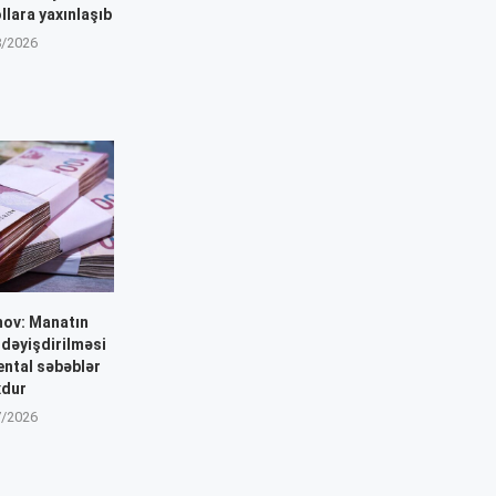
llara yaxınlaşıb
8/2026
mov: Manatın
dəyişdirilməsi
ntal səbəblər
xdur
7/2026