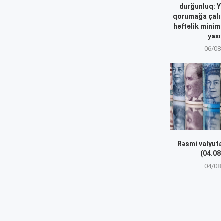
durğunluq: Y
qorumağa çalışı
həftəlik minim
yaxı
06/08
Rəsmi valyut
(04.08
04/08