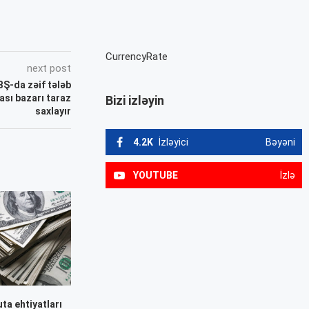
CurrencyRate
next post
BŞ-da zəif tələb
ası bazarı taraz
Bizi izləyin
saxlayır
4.2K
İzləyici
Bəyəni
YOUTUBE
İzlə
ta ehtiyatları