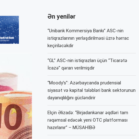
Ən yenilər
“Unibank Kommersiya Bankı” ASC-nin
istiqrazlarının yerləşdirilməsi üzrə hərrac
keçiriləcəkdir
“GL” ASC-nin istiqrazları üçün “Ticarətə
İcazə” qərarı verilmişdir
“Moody’s”: Azərbaycanda prudensial
siyasət və kapital tələbləri bank sektorunun
dayanıqlılığını gücləndirir
Elçin Əlizadə: “Birjadankənar əqdləri tam
rəqəmsal edəcək yeni OTC platforması
hazırlanır” – MÜSAHİBƏ