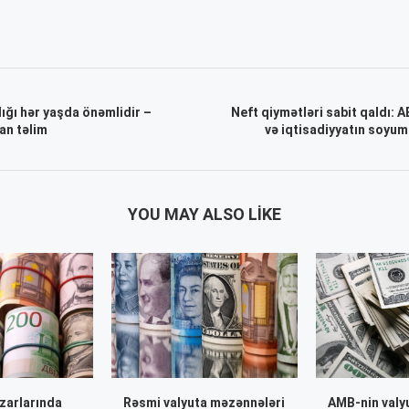
lığı hər yaşda önəmlidir –
Neft qiymətləri sabit qaldı: A
an təlim
və iqtisadiyyatın soyum
YOU MAY ALSO LIKE
zarlarında
Rəsmi valyuta məzənnələri
AMB-nin valyu