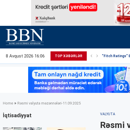
8 Avqust 2026 16:06
TOP XƏBƏRLƏR
“Fitch Ratings” 
»
Home
Rəsmi valyuta məzənnələri-11.09.2025
VALYUTA
İqtisadiyyat
Rəsmi 