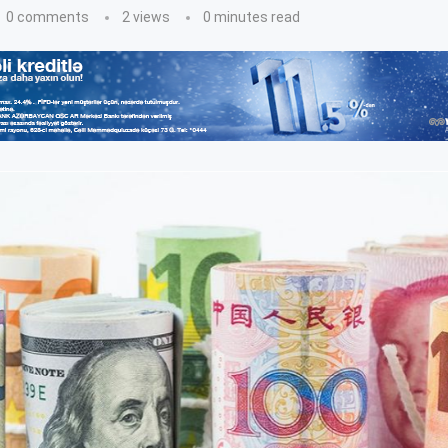
0 comments
2
views
0 minutes read