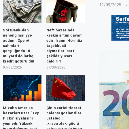
11/09/2025
SoftBank-dən
Neft bazarında
nəhəng maliyyə
kəskin artım davam
addımı: OpenAI
edir: İranın Hörmüz
səhmləri
təşəbbüsü
qarşılığında 10
qiymətləri sərt
milyard dollarlıq
şəkildə yuxarı
kredit götürüldü!
qaldırır!
07/08/2026
07/08/2026
Mizuho Amerika
Çinin xarici ticarət
bazarları üzrə “Top
balansı gözləntiləri
Picks” siyahısını
üstələdi:
yenilədi: Yüksək
İxracatdakı güclü
inam doğuran yeni
artım rekorda imza