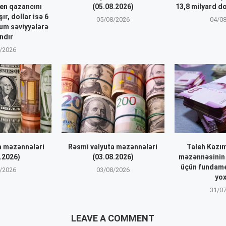
en qazancını
(05.08.2026)
13,8 milyard do
r, dollar isə 6
05/08/2026
04/0
um səviyyələrə
ndır
/2026
a məzənnələri
Rəsmi valyuta məzənnələri
Taleh Kazı
.2026)
(03.08.2026)
məzənnəsinin 
üçün fundame
/2026
03/08/2026
yo
31/0
LEAVE A COMMENT