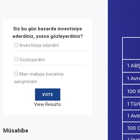
Siz bu gün bazarda investisiya
edərdiniz, yoxsa gözləyərdiniz?
İnvеstisiya edərdim
Gözləyərdim
Mən maliyyə bazarına
qarışmıram
View Results
Müsahibə