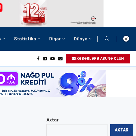
ə
Statistika
Digər
Dünya
XƏBƏRLƏRƏ ABUNƏ OLUN
Axtar
AXTAR