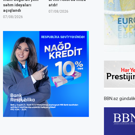
səhm ideyaları
atdı!
açıqlandı
07/08/2026
07/08/2026
BBN.az gündəlik