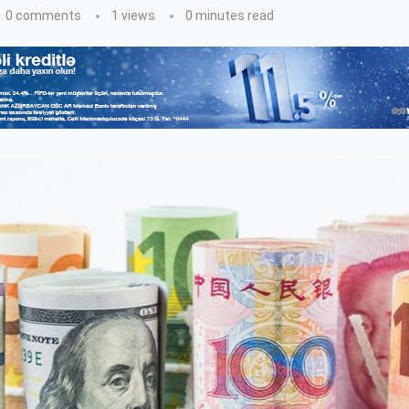
0 comments
1
views
0 minutes read