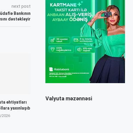
next post
üdafiə Bankının
sını dəstəkləyir
Valyuta məzənnəsi
ta ehtiyatları
llara yaxınlaşıb
8/2026