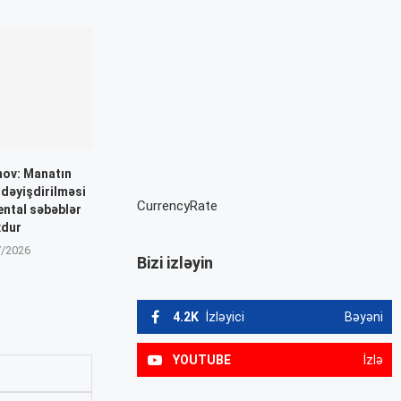
mov: Manatın
dəyişdirilməsi
CurrencyRate
ntal səbəblər
xdur
7/2026
Bizi izləyin
4.2K
İzləyici
Bəyəni
YOUTUBE
İzlə