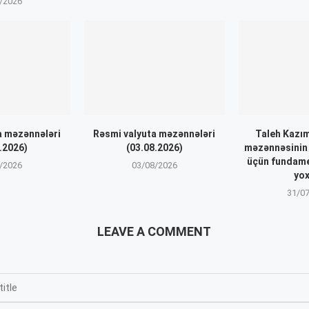
/2026
a məzənnələri
Rəsmi valyuta məzənnələri
Taleh Kazı
.2026)
(03.08.2026)
məzənnəsinin 
üçün fundame
/2026
03/08/2026
yo
31/0
LEAVE A COMMENT