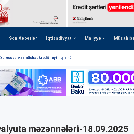
Son Xəbərlər
İqtisadiyyat
Maliyyə
Müsahib
Expressbankın müsbət kredit reytinqini növbəti dəfə...
valyuta məzənnələri-18.09.2025