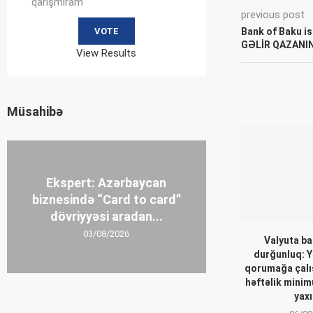
qarışmıram
previous post
Bank of Baku ist
GƏLİR QAZANIN
View Results
Müsahibə
Ekspert: Azərbaycan
biznesində “Card to card”
dövriyyəsi aradan...
03/08/2026
Valyuta ba
durğunluq: Y
qorumağa çalışı
həftəlik minim
yaxı