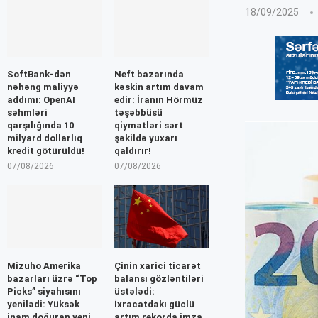
18/09/2025
SoftBank-dən
Neft bazarında
nəhəng maliyyə
kəskin artım davam
addımı: OpenAI
edir: İranın Hörmüz
səhmləri
təşəbbüsü
qarşılığında 10
qiymətləri sərt
milyard dollarlıq
şəkildə yuxarı
kredit götürüldü!
qaldırır!
07/08/2026
07/08/2026
Mizuho Amerika
Çinin xarici ticarət
bazarları üzrə “Top
balansı gözləntiləri
Picks” siyahısını
üstələdi:
yenilədi: Yüksək
İxracatdakı güclü
inam doğuran yeni
artım rekorda imza