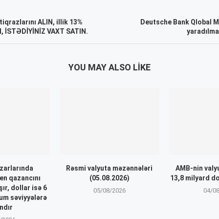
iqrazlarını ALIN, illik 13%
Deutsche Bank Qlobal M
, İSTƏDİYİNİZ VAXT SATIN.
yaradılma
YOU MAY ALSO LIKE
zarlarında
Rəsmi valyuta məzənnələri
AMB-nin valyu
en qazancını
(05.08.2026)
13,8 milyard do
r, dollar isə 6
05/08/2026
04/0
um səviyyələrə
ndır