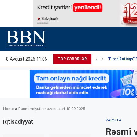
8 Avqust 2026 11:06
TOP XƏBƏRLƏR
“Fitch Ratings” 
»
Home
Rəsmi valyuta məzənnələri-18.09.2025
VALYUTA
İqtisadiyyat
Rəsmi 