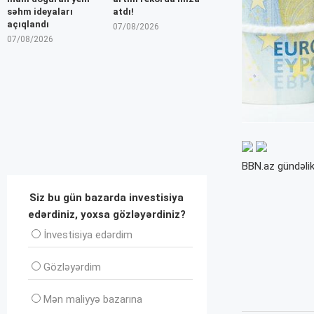
səhm ideyaları
atdı!
açıqlandı
07/08/2026
07/08/2026
BBN.az gündəlik
Siz bu gün bazarda investisiya
edərdiniz, yoxsa gözləyərdiniz?
İnvеstisiya edərdim
Gözləyərdim
Mən maliyyə bazarına