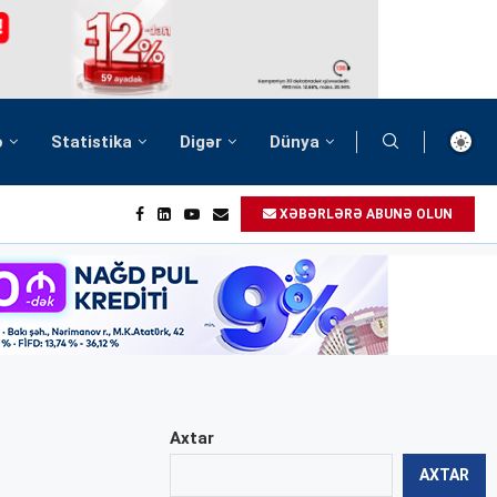
ə
Statistika
Digər
Dünya
XƏBƏRLƏRƏ ABUNƏ OLUN
Axtar
AXTAR