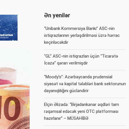
Ən yenilər
“Unibank Kommersiya Bankı” ASC-nin
istiqrazlarının yerləşdirilməsi üzrə hərrac
keçiriləcəkdir
“GL” ASC-nin istiqrazları üçün “Ticarətə
İcazə” qərarı verilmişdir
“Moody’s”: Azərbaycanda prudensial
siyasət və kapital tələbləri bank sektorunun
dayanıqlılığını gücləndirir
Elçin Əlizadə: “Birjadankənar əqdləri tam
rəqəmsal edəcək yeni OTC platforması
hazırlanır” – MÜSAHİBƏ