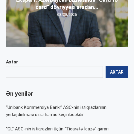
card” dövriyyəsi aradan...
03/08/2026
Axtar
AXTAR
Ən yenilər
“Unibank Kommersiya Bankı” ASC-nin istiqrazlarının
yerləşdirilməsi üzrə hərrac keçiriləcəkdir
“GL” ASC-nin istiqrazları üçün “Ticarətə İcazə” qərarı