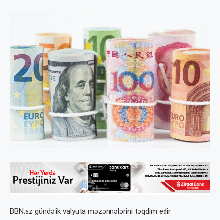
BBN.az gündəlik valyuta məzənnələrini təqdim edir