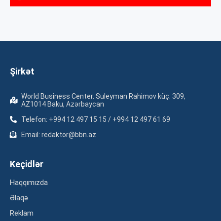
Şirkət
World Business Center. Suleyman Rahimov küç. 309,
AZ1014 Baku, Azərbaycan
Telefon: +994 12 497 15 15 / +994 12 497 61 69
Email: redaktor@bbn.az
Keçidlər
Haqqımızda
Əlaqə
Reklam