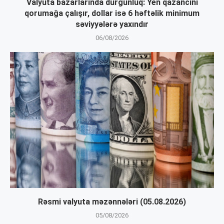
Valyuta bazarlarında durğunluq: Yen qazancını
qorumağa çalışır, dollar isə 6 həftəlik minimum
səviyyələrə yaxındır
06/08/2026
Rəsmi valyuta məzənnələri (05.08.2026)
05/08/2026