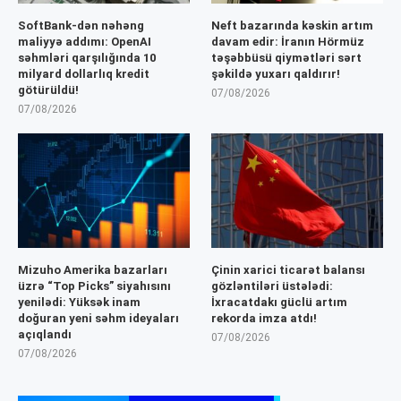
SoftBank-dən nəhəng
Neft bazarında kəskin artım
maliyyə addımı: OpenAI
davam edir: İranın Hörmüz
səhmləri qarşılığında 10
təşəbbüsü qiymətləri sərt
milyard dollarlıq kredit
şəkildə yuxarı qaldırır!
götürüldü!
07/08/2026
07/08/2026
Mizuho Amerika bazarları
Çinin xarici ticarət balansı
üzrə “Top Picks” siyahısını
gözləntiləri üstələdi:
yenilədi: Yüksək inam
İxracatdakı güclü artım
doğuran yeni səhm ideyaları
rekorda imza atdı!
açıqlandı
07/08/2026
07/08/2026