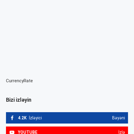
CurrencyRate
Bizi izləyin
4.2K
İzləyici
Bəyəni
YOUTUBE
İzlə