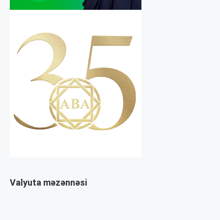
Valyuta məzənnəsi