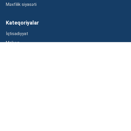
Məxfilik siyasəti
Kateqoriyalar
İqtisadiyyat
Maliyyə
Müsahibə
Statistika
Abunə ol
Mən şərtləri oxudum və razılaşdım