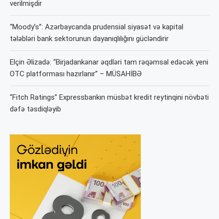
verilmişdir
“Moody’s”: Azərbaycanda prudensial siyasət və kapital
tələbləri bank sektorunun dayanıqlılığını gücləndirir
Elçin Əlizadə: “Birjadankənar əqdləri tam rəqəmsal edəcək yeni
OTC platforması hazırlanır” – MÜSAHİBƏ
“Fitch Ratings” Expressbankın müsbət kredit reytinqini növbəti
dəfə təsdiqləyib