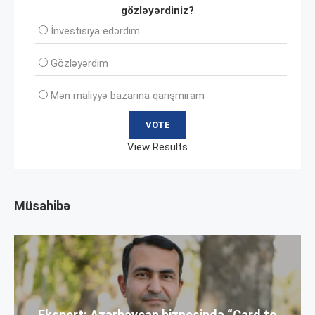
gözləyərdiniz?
İnvеstisiya edərdim
Gözləyərdim
Mən maliyyə bazarına qarışmıram
View Results
Müsahibə
Ekspert: Azərbaycan biznesində “Card to