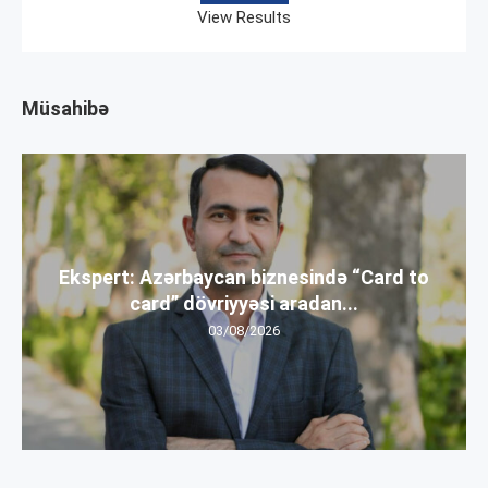
View Results
Müsahibə
Ekspert: Azərbaycan biznesində “Card to
card” dövriyyəsi aradan...
03/08/2026