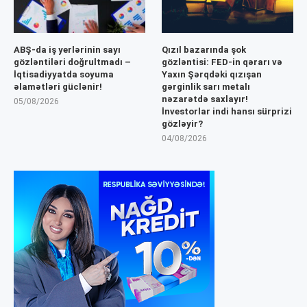
ABŞ-da iş yerlərinin sayı
Qızıl bazarında şok
gözləntiləri doğrultmadı –
gözləntisi: FED-in qərarı və
İqtisadiyyatda soyuma
Yaxın Şərqdəki qızışan
əlamətləri güclənir!
gərginlik sarı metalı
nəzarətdə saxlayır!
05/08/2026
İnvestorlar indi hansı sürprizi
gözləyir?
04/08/2026