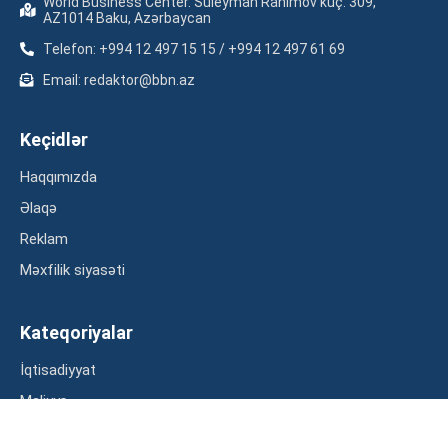
World Business Center. Suleyman Rahimov küç. 309,
AZ1014 Baku, Azərbaycan
Telefon: +994 12 497 15 15 / +994 12 497 61 69
Email: redaktor@bbn.az
Keçidlər
Haqqımızda
Əlaqə
Reklam
Məxfilik siyasəti
Kateqoriyalar
İqtisadiyyat
Maliyyə
Müsahibə