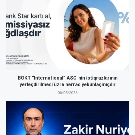
BOKT “International” ASC-nin istiqrazlarının
yerləşdirilməsi üzrə hərrac yekunlaşmışdır
06/08/2026