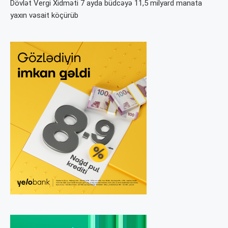
Dövlət Vergi Xidməti 7 ayda büdcəyə 11,5 milyard manata
yaxın vəsait köçürüb