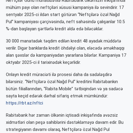
Neftçilər Günü münasibətilə Rabitəbank ölkəmizin inkişafında
mühüm payı olan neftçiləri xüsusi kampaniya ilə sevindirir. 17
sentyabr 2025-ci ildən start götürən “Neftçilərə özəl Nağd
Pul” kampaniyası çərçivəsində, neft sahəsində çalışanlar 10.5
%-dan başlayan şərtlərlə kredit əldə edə biləcəklər.
30 000 manatadək təqdim edilən kredit 48 ayadək müddətə
verilir. Digər banklarda kredit öhdəliyi olan, eləcədə əməkhaqqı
alan şəxslər də kampaniyadan yararlana bilərlər. Kampaniya 17
oktyabr 2025-ci il tarixinədək keçərlidir.
Onlayn kredit müraciəti ilə prosesi daha da sadələşdirə
bilərsiniz. “Neftçilərə özəl Nağd Pul” kreditini Rabitəbankın
bütün filiallarından, “Rabita Mobile” tətbiqindən və ya sadəcə
sayta keçid edərək dərhal sifariş etmək mümkündür:
https://rbt.az/nftci
Rabitəbank hər zaman ölkənin iqtisadi inkişafında əvəzsiz
xidmətləri olan peşə sahiblərini dəstəkləməyə davam edir. Bu
strategiyanın davamı olaraq, Neftçilərə özəl Nağd Pul