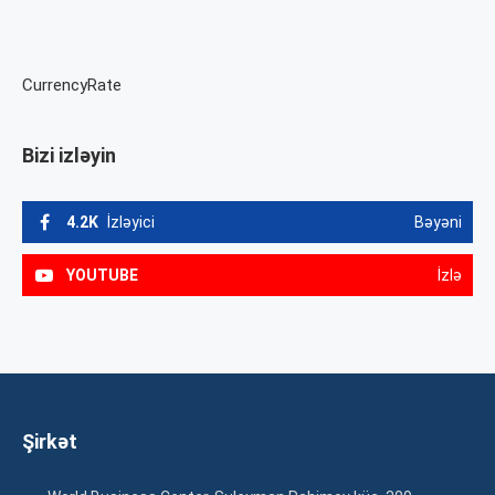
CurrencyRate
Bizi izləyin
4.2K
İzləyici
Bəyəni
YOUTUBE
İzlə
Şirkət