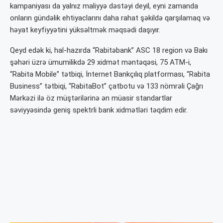
kampaniyası da yalnız maliyyə dəstəyi deyil, eyni zamanda
onların gündəlik ehtiyaclarını daha rahat şəkildə qarşılamaq və
həyat keyfiyyətini yüksəltmək məqsədi daşıyır.
Qeyd edək ki, hal-hazırda “Rabitəbank” ASC 18 region və Bakı
şəhəri üzrə ümumilikdə 29 xidmət məntəqəsi, 75 ATM-i,
“Rabita Mobile” tətbiqi, İnternet Bankçılıq platforması, “Rabita
Business” tətbiqi, “RabitaBot” çatbotu və 133 nömrəli Çağrı
Mərkəzi ilə öz müştərilərinə ən müasir standartlar
səviyyəsində geniş spektrli bank xidmətləri təqdim edir.