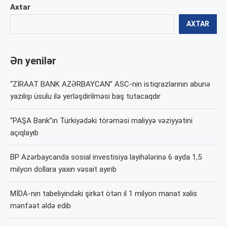
Axtar
AXTAR
Ən yenilər
“ZİRAAT BANK AZƏRBAYCAN” ASC-nin istiqrazlarının abunə
yazılışı üsulu ilə yerləşdirilməsi baş tutacaqdır
“PAŞA Bank”ın Türkiyədəki törəməsi maliyyə vəziyyətini
açıqlayıb
BP Azərbaycanda sosial investisiya layihələrinə 6 ayda 1,5
milyon dollara yaxın vəsait ayırıb
MİDA-nın tabeliyindəki şirkət ötən il 1 milyon manat xalis
mənfəət əldə edib