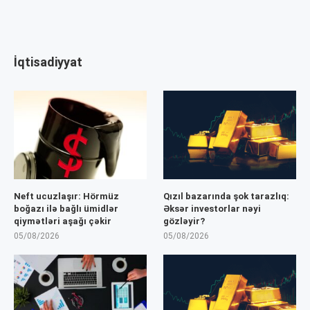
İqtisadiyyat
Neft ucuzlaşır: Hörmüz
Qızıl bazarında şok tarazlıq:
boğazı ilə bağlı ümidlər
Əksər investorlar nəyi
qiymətləri aşağı çəkir
gözləyir?
05/08/2026
05/08/2026