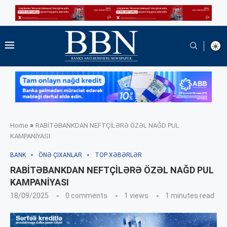
»
Home
RABİTƏBANKDAN NEFTÇİLƏRƏ ÖZƏL NAĞD PUL
KAMPANİYASI
BANK
ÖNƏ ÇIXANLAR
TOP XƏBƏRLƏR
RABİTƏBANKDAN NEFTÇİLƏRƏ ÖZƏL NAĞD PUL
KAMPANİYASI
18/09/2025
0 comments
1
views
1 minutes read