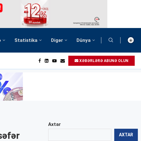
ə
Statistika
Digər
Dünya
XƏBƏRLƏRƏ ABUNƏ OLUN
Axtar
səfər
AXTAR