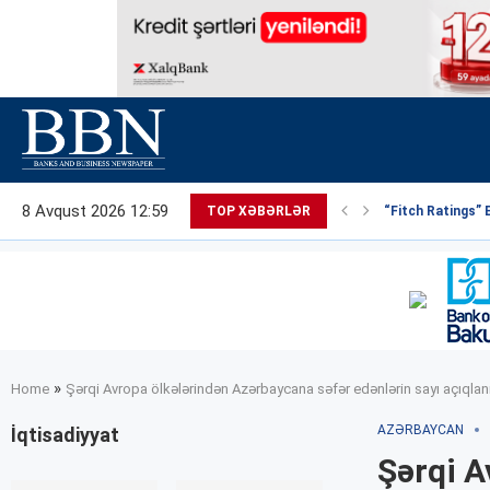
8 Avqust 2026 12:59
TOP XƏBƏRLƏR
“Fitch Ratings” 
»
Home
Şərqi Avropa ölkələrindən Azərbaycana səfər edənlərin sayı açıqlan
AZƏRBAYCAN
İqtisadiyyat
Şərqi A