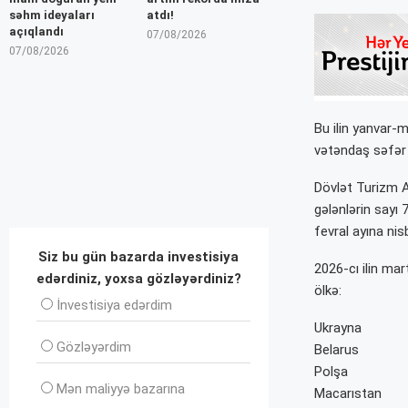
səhm ideyaları
atdı!
açıqlandı
07/08/2026
07/08/2026
Bu ilin yanvar-
vətəndaş səfər e
Dövlət Turizm A
gələnlərin sayı 
fevral ayına nis
Siz bu gün bazarda investisiya
2026-cı ilin ma
edərdiniz, yoxsa gözləyərdiniz?
ölkə:
İnvеstisiya edərdim
Ukrayna
Gözləyərdim
Belarus
Polşa
Mən maliyyə bazarına
Macarıstan