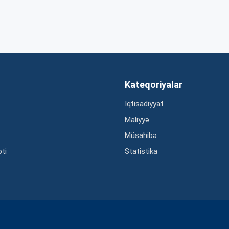
Kateqoriyalar
İqtisadiyyat
Maliyyə
Müsahibə
əti
Statistika