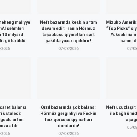
nəhəng maliyyə
Neft bazarında kəskin artım
Mizuho Amerika
nAI səhmləri
davam edir: İranın Hörmüz
“Top Picks” siy
a 10 milyard
təşəbbüsü qiymətləri sərt
Yüksək inam
dit götürüldü!
şəkildə yuxarı qaldırır!
səhm ide
/2026
07/08/2026
07/0
icarət balansı
Qızıl bazarında şok balans:
Neft ucuzlaşır
i üstələdi:
Hörmüz gərginliyi və Fed-in
ilə bağlı ümi
 güclü artım
faiz qorxusu qiymətləri
aşağı
mza atdı!
dondurdu!
05/0
/2026
07/08/2026