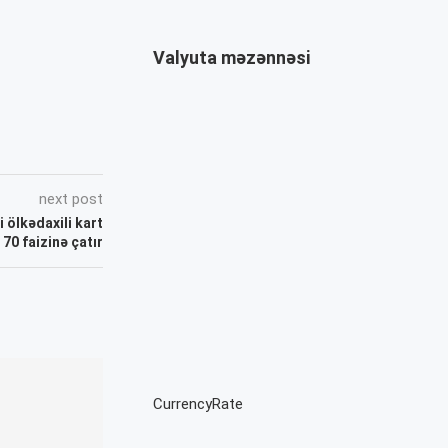
Valyuta məzənnəsi
next post
 ölkədaxili kart
 70 faizinə çatır
CurrencyRate