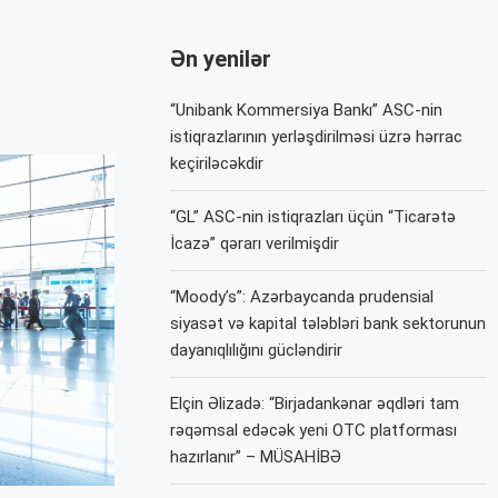
Ən yenilər
“Unibank Kommersiya Bankı” ASC-nin
istiqrazlarının yerləşdirilməsi üzrə hərrac
keçiriləcəkdir
“GL” ASC-nin istiqrazları üçün “Ticarətə
İcazə” qərarı verilmişdir
“Moody’s”: Azərbaycanda prudensial
siyasət və kapital tələbləri bank sektorunun
dayanıqlılığını gücləndirir
Elçin Əlizadə: “Birjadankənar əqdləri tam
rəqəmsal edəcək yeni OTC platforması
hazırlanır” – MÜSAHİBƏ