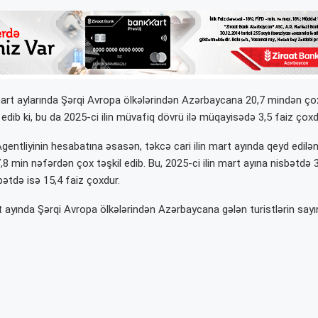
mart aylarında Şərqi Avropa ölkələrindən Azərbaycana 20,7 mindən çox
dib ki, bu da 2025-ci ilin müvafiq dövrü ilə müqayisədə 3,5 faiz çoxd
gentliyinin hesabatına əsasən, təkcə cari ilin mart ayında qeyd edilə
7,8 min nəfərdən çox təşkil edib. Bu, 2025-ci ilin mart ayına nisbətdə 3,7
bətdə isə 15,4 faiz çoxdur.
rt ayında Şərqi Avropa ölkələrindən Azərbaycana gələn turistlərin say