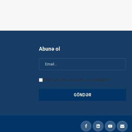
Abunə ol
Mən şərtləri oxudum və razılaşdım