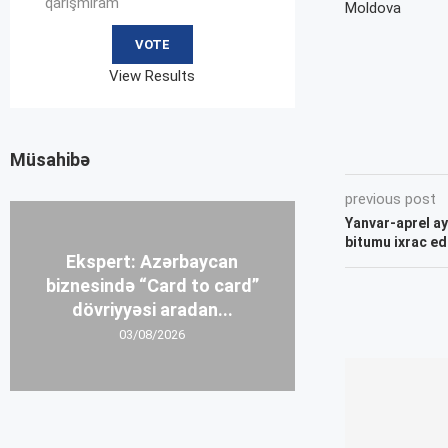
qarışmıram
Moldova
View Results
Müsahibə
previous post
Yanvar-aprel ay
bitumu ixrac edi
Ekspert: Azərbaycan
biznesində “Card to card”
dövriyyəsi aradan...
03/08/2026