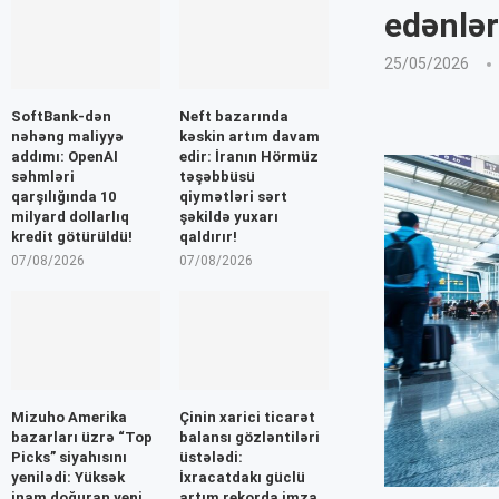
edənlər
25/05/2026
SoftBank-dən
Neft bazarında
nəhəng maliyyə
kəskin artım davam
addımı: OpenAI
edir: İranın Hörmüz
səhmləri
təşəbbüsü
qarşılığında 10
qiymətləri sərt
milyard dollarlıq
şəkildə yuxarı
kredit götürüldü!
qaldırır!
07/08/2026
07/08/2026
Mizuho Amerika
Çinin xarici ticarət
bazarları üzrə “Top
balansı gözləntiləri
Picks” siyahısını
üstələdi:
yenilədi: Yüksək
İxracatdakı güclü
inam doğuran yeni
artım rekorda imza