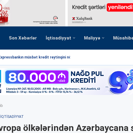
Son Xəbərlər
İqtisadiyyat
Maliyyə
Müsahib
Expressbankın müsbət kredit reytinqini növbəti dəfə...
ıb
İQTISADIYYAT
vropa ölkələrindən Azərbaycana 