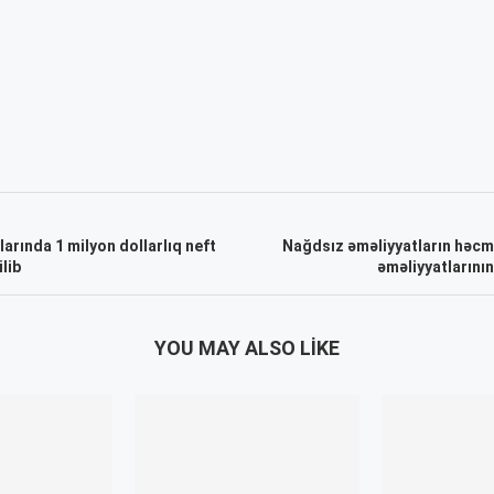
larında 1 milyon dollarlıq neft
Nağdsız əməliyyatların həcmi
lib
əməliyyatlarının
YOU MAY ALSO LIKE