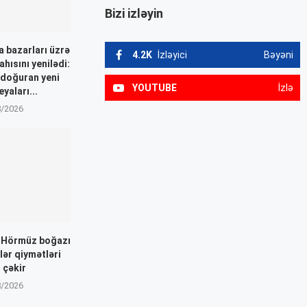
Bizi izləyin
 bazarları üzrə
4.2K
İzləyici
Bəyəni
ahısını yenilədi:
 doğuran yeni
YOUTUBE
İzlə
yaları...
8/2026
: Hörmüz boğazı
dlər qiymətləri
 çəkir
8/2026