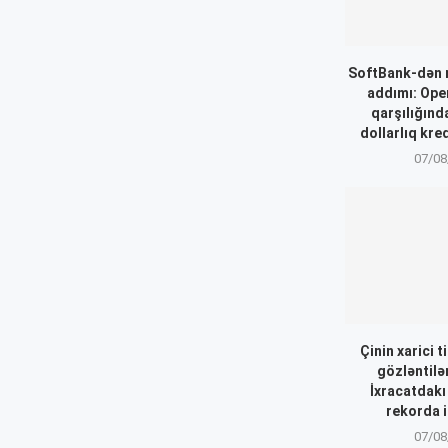
SoftBank-dən 
addımı: Ope
qarşılığınd
dollarlıq kre
07/08
Çinin xarici t
gözləntilər
İxracatdakı
rekorda i
07/08