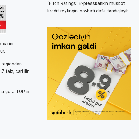
“Fitch Ratings” Expressbankın müsbət
kredit reytinqini növbəti dəfə təsdiqləyib
 xarici
ur.
n regiondan
 faiz, cari ilin
ına görə TOP 5