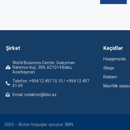
Şirkət
Keçidlər
Haqqımızda
World Business Center. Suleyman
Rahimov küç. 309, AZ1014 Baku,
Əlaqə
Azərbaycan
Reklam
Telefon: +994 12 497 15 15 / +994 12 497
61 69
Məxfilik siyas
Email: redaktor@bbn.az
2023 – Bütün hüquqlar qorunur. BBN