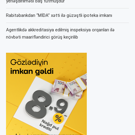
yerləşdirilməsi baş tutmuşdur
Rabitəbankdan “MİDA” xətti ilə güzəştli ipoteka imkanı
Agentlikdə akkreditasiya edilmiş inspeksiya orqanları ilə
növbəti maarifləndirici görüş keçirilib