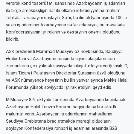
verərək kənd təsərrüfatı sahəsində Azərbaycanın iş adamları
ilə birgə əməkdaşlığın hər iki ölkənin iqtisadiyyatına mühüm
töhfələr verəcəyini söyləyib. Səfir, bu ilin oktyabr ayında 100-ə
yaxın iş adamının Azərbaycana səfər edəcəyini, bu məsələdə
Konfederasiyanın iştirakının və dəstəyinin önəmli olduğunu
bildirib.
ASK prezidenti Məmməd Musayev öz növbəsində, Səudiyyə
Ərəbistanı və Azərbaycan arasında siyasi əlaqələrin son
zamanlarda çox yüksək səviyyədə inkişaf etdiyini vurğulayıb. O,
İslam Ticarət Palatasının Direktorlar Şurasının üzvü olduğunu
və ASK nümayəndə heyətinin bu ilin yanvar ayında Məkkə Halal
Forumunda yüksək səviyyədə iştirak etdiyini qeyd edib.
M.Musayev 8-9 oktyabr tarixlərində Azərbaycanda keçiriləcək
Azərbaycan Halal Turizm Forumu haqqında səfirə ətraflı
məlumat verib. Azərbaycan iş adamlarının məhsullarını
Səudiyyə Ərəbistana ixrac etməkdə maraqlı olduqlarını
söyləyən Konfederasiya rəhbəri iş adamları arasında B2B