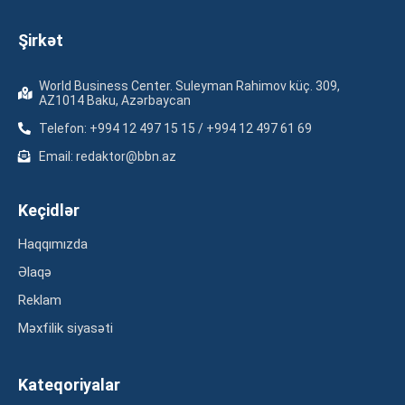
Şirkət
World Business Center. Suleyman Rahimov küç. 309,
AZ1014 Baku, Azərbaycan
Telefon: +994 12 497 15 15 / +994 12 497 61 69
Email: redaktor@bbn.az
Keçidlər
Haqqımızda
Əlaqə
Reklam
Məxfilik siyasəti
Kateqoriyalar