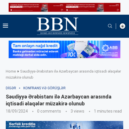
»
Home
Səudiyyə Ərəbistanı ilə Azərbaycan arasında iqtisadi əlaqələr
müzakirə olunub
DIGƏR
KONFRANS VƏ GÖRÜŞLƏR
Səudiyyə Ərəbistanı ilə Azərbaycan arasında
iqtisadi əlaqələr müzakirə olunub
18/09/2024
0 comments
3
views
1 minutes read