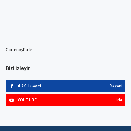
CurrencyRate
Bizi izləyin
4.2K
İzləyici
Bəyəni
YOUTUBE
İzlə