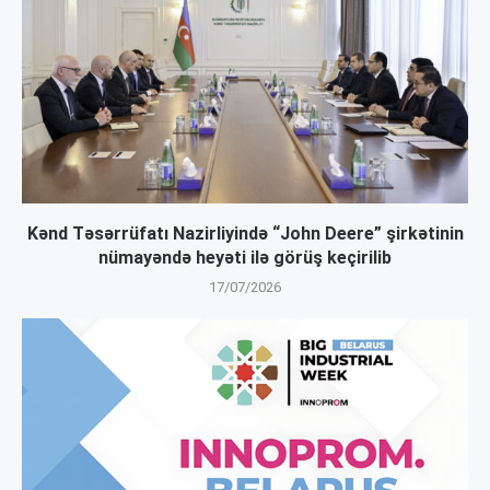
Kənd Təsərrüfatı Nazirliyində “John Deere” şirkətinin
nümayəndə heyəti ilə görüş keçirilib
17/07/2026