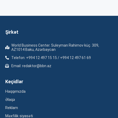
Şirkət
World Business Center. Suleyman Rahimov küç. 309,
AZ1014 Baku, Azərbaycan
Telefon: +994 12 497 15 15 / +994 12 497 61 69
Email: redaktor@bbn.az
Keçidlər
Haqqımızda
Əlaqə
Reklam
Məxfilik siyasəti