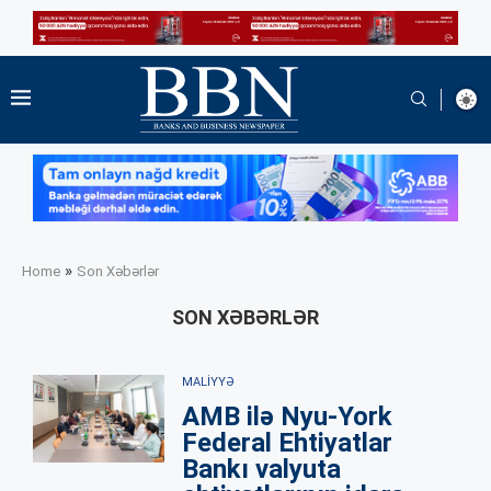
»
Home
Son Xəbərlər
SON XƏBƏRLƏR
MALIYYƏ
AMB ilə Nyu-York
Federal Ehtiyatlar
Bankı valyuta