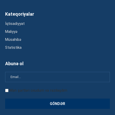
Kateqoriyalar
İqtisadiyyat
Maliyyə
Müsahibə
Statistika
Abunə ol
Mən şərtləri oxudum və razılaşdım