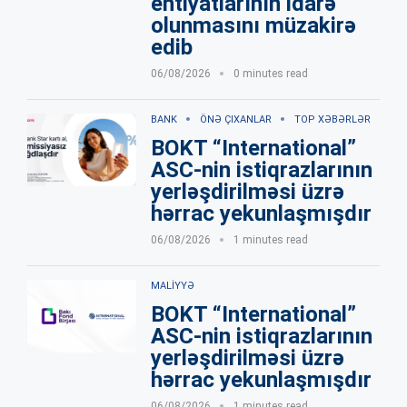
ehtiyatlarının idarə
olunmasını müzakirə
edib
06/08/2026
0 minutes read
BANK
ÖNƏ ÇIXANLAR
TOP XƏBƏRLƏR
BOKT “International”
ASC-nin istiqrazlarının
yerləşdirilməsi üzrə
hərrac yekunlaşmışdır
06/08/2026
1 minutes read
MALIYYƏ
BOKT “International”
ASC-nin istiqrazlarının
yerləşdirilməsi üzrə
hərrac yekunlaşmışdır
06/08/2026
1 minutes read