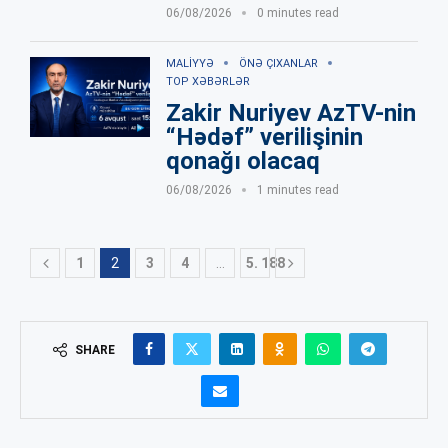
06/08/2026
0 minutes read
MALIYYƏ
ÖNƏ ÇIXANLAR
TOP XƏBƏRLƏR
Zakir Nuriyev AzTV-nin
“Hədəf” verilişinin
qonağı olacaq
06/08/2026
1 minutes read
1
2
3
4
…
5. 188
SHARE