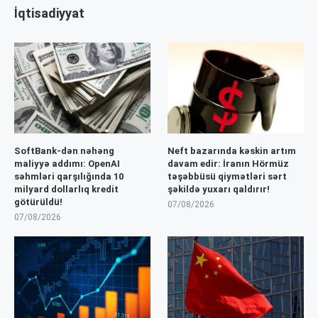
İqtisadiyyat
SoftBank-dən nəhəng
Neft bazarında kəskin artım
maliyyə addımı: OpenAI
davam edir: İranın Hörmüz
səhmləri qarşılığında 10
təşəbbüsü qiymətləri sərt
milyard dollarlıq kredit
şəkildə yuxarı qaldırır!
götürüldü!
07/08/2026
07/08/2026