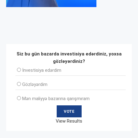
Siz bu gün bazarda investisiya edərdiniz, yoxsa
gözləyərdiniz?
İnvеstisiya edərdim
Gözləyərdim
Mən maliyyə bazarına qarışmıram
View Results