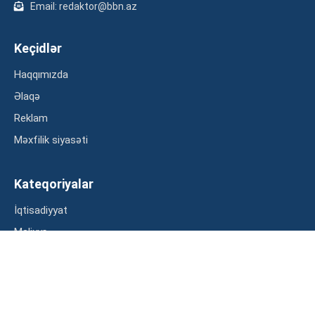
Email: redaktor@bbn.az
Keçidlər
Haqqımızda
Əlaqə
Reklam
Məxfilik siyasəti
Kateqoriyalar
İqtisadiyyat
Maliyyə
Müsahibə
Statistika