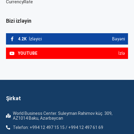
CurrencyRate
Bizi izləyin
4.2K
İzləyici
Bəyəni
YOUTUBE
İzlə
Şirkət
World Business Center. Suleyman Rahimov küç. 309,
AZ1014 Baku, Azərbaycan
Telefon: +994 12 497 15 15 / +994 12 497 61 69