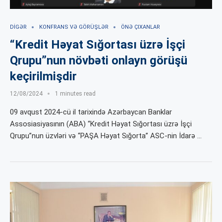
DIGƏR
KONFRANS VƏ GÖRÜŞLƏR
ÖNƏ ÇIXANLAR
“Kredit Həyat Sığortası üzrə İşçi
Qrupu”nun növbəti onlayn görüşü
keçirilmişdir
12/08/2024
1 minutes read
09 avqust 2024-cü il tarixində Azərbaycan Banklar
Assosiasiyasının (ABA) “Kredit Həyat Sığortası üzrə İşçi
Qrupu”nun üzvləri və “PAŞA Həyat Sığorta” ASC-nin İdarə …