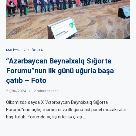
MALIYYƏ
SIĞORTA
“Azərbaycan Beynəlxalq Sığorta
Forumu”nun ilk günü uğurla başa
çatıb – Foto
21/06/2024
2 minutes read
Ölkəmizdə sayca X “Azərbaycan Beynəlxalq Sığorta
Forumu”nun açılış mərasimi və ilk günə aid panel müzakirələr
baş tutub. Forumda açılış nitqi ilə çıxış …