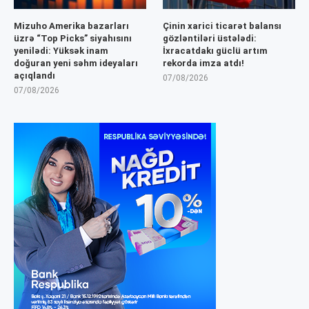
Mizuho Amerika bazarları
Çinin xarici ticarət balansı
üzrə “Top Picks” siyahısını
gözləntiləri üstələdi:
yenilədi: Yüksək inam
İxracatdakı güclü artım
doğuran yeni səhm ideyaları
rekorda imza atdı!
açıqlandı
07/08/2026
07/08/2026