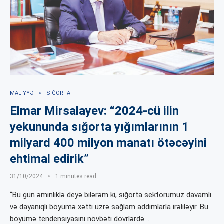
MALIYYƏ
SIĞORTA
Elmar Mirsalayev: “2024-cü ilin
yekununda sığorta yığımlarının 1
milyard 400 milyon manatı ötəcəyini
ehtimal edirik”
31/10/2024
1 minutes read
“Bu gün əminliklə deyə bilərəm ki, sığorta sektorumuz davamlı
və dayanıqlı böyümə xətti üzrə sağlam addımlarla irəliləyir. Bu
böyümə tendensiyasını növbəti dövrlərdə …