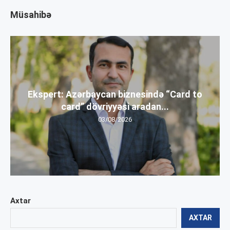
Müsahibə
Ekspert: Azərbaycan biznesində “Card to
card” dövriyyəsi aradan...
03/08/2026
Axtar
AXTAR