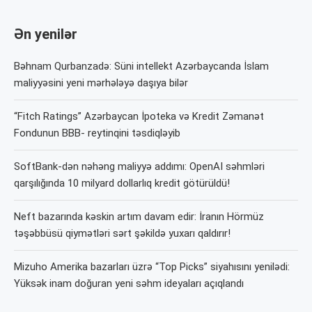
Ən yenilər
Bəhnam Qurbanzadə: Süni intellekt Azərbaycanda İslam
maliyyəsini yeni mərhələyə daşıya bilər
“Fitch Ratings” Azərbaycan İpoteka və Kredit Zəmanət
Fondunun BBB- reytinqini təsdiqləyib
SoftBank-dən nəhəng maliyyə addımı: OpenAI səhmləri
qarşılığında 10 milyard dollarlıq kredit götürüldü!
Neft bazarında kəskin artım davam edir: İranın Hörmüz
təşəbbüsü qiymətləri sərt şəkildə yuxarı qaldırır!
Mizuho Amerika bazarları üzrə “Top Picks” siyahısını yenilədi:
Yüksək inam doğuran yeni səhm ideyaları açıqlandı