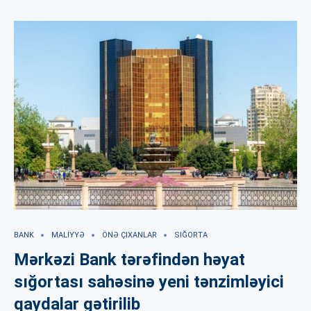
BANK
MALIYYƏ
ÖNƏ ÇIXANLAR
SIĞORTA
Mərkəzi Bank tərəfindən həyat
sığortası sahəsinə yeni tənzimləyici
qaydalar gətirilib