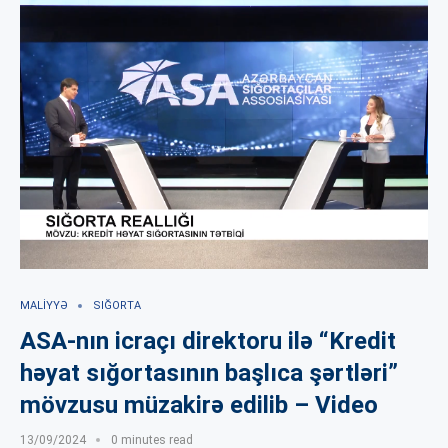
MALIYYƏ
SIĞORTA
ASA-nın icraçı direktoru ilə “Kredit
həyat sığortasının başlıca şərtləri”
mövzusu müzakirə edilib – Video
13/09/2024
0 minutes read