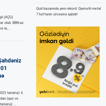
Qızıl bazarında yeni rekord: Qiymətli metal
7 həftənin zirvəsinə qalxdı!
şli (AÇG)
lar olub. BBN.az
r ki, …
Şahdəniz
 01
nə
23 tarixinə): 6
ndan (qaz və
arixinə): …