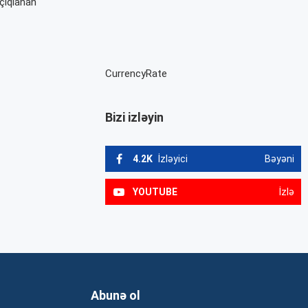
çıqlanan
CurrencyRate
Bizi izləyin
4.2K
İzləyici
Bəyəni
YOUTUBE
İzlə
Abunə ol