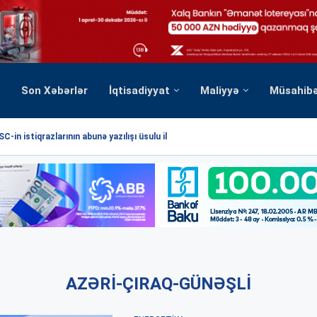
Son Xəbərlər
İqtisadiyyat
Maliyyə
Müsahib
C-in istiqrazlarının abunə yazılışı üsulu ilə...
AZƏRI-ÇIRAQ-GÜNƏŞLI