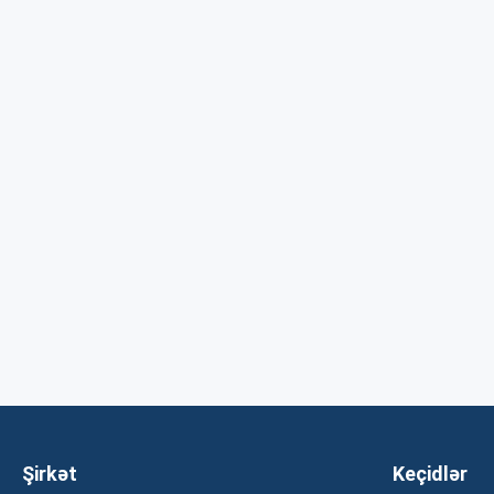
Şirkət
Keçidlər