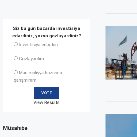
Siz bu gün bazarda investisiya
edərdiniz, yoxsa gözləyərdiniz?
İnvеstisiya edərdim
Gözləyərdim
Mən maliyyə bazarına
qarışmıram
View Results
Müsahibə