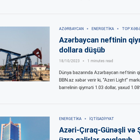
AZƏRBAYCAN
ENERGETIKA
TOP XƏB
Azərbaycan neftinin qiy
dollara düşüb
18/10/2023
1 minutes read
Dünya bazarında Azərbaycan neftinin qi
BBN.az xəbər verir ki, “Azeri Light” marka
barrelinin qiyməti 1.03 dollar, yaxud 1.0
ENERGETIKA
İQTISADIYYAT
Azəri-Çıraq-Günəşli və 