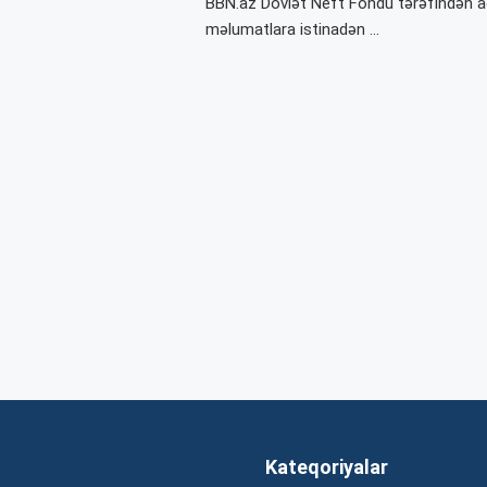
BBN.az Dövlət Neft Fondu tərəfindən a
məlumatlara istinadən …
Kateqoriyalar