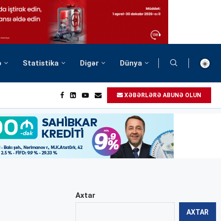
ə
Statistika
Digər
Dünya
XƏBƏRLƏRƏ ABUNƏ OLUN
Axtar
AXTAR