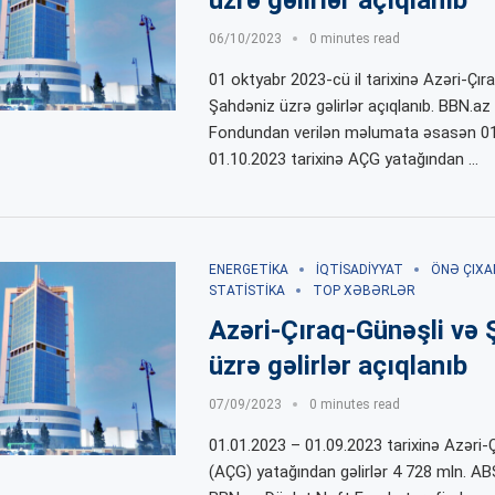
üzrə gəlirlər açıqlanıb
06/10/2023
0 minutes read
01 oktyabr 2023-cü il tarixinə Azəri-Çır
Şahdəniz üzrə gəlirlər açıqlanıb. BBN.az
Fondundan verilən məlumata əsasən 01
01.10.2023 tarixinə AÇG yatağından …
ENERGETIKA
İQTISADIYYAT
ÖNƏ ÇIXA
STATISTIKA
TOP XƏBƏRLƏR
Azəri-Çıraq-Günəşli və 
üzrə gəlirlər açıqlanıb
07/09/2023
0 minutes read
01.01.2023 – 01.09.2023 tarixinə Azəri-
(AÇG) yatağından gəlirlər 4 728 mln. ABŞ