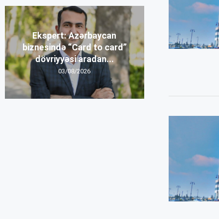
Ekspert: Azərbaycan
biznesində “Card to card”
dövriyyəsi aradan...
03/08/2026