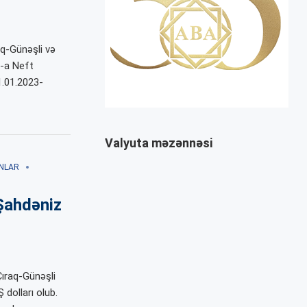
aq-Günəşli və
 -a Neft
.01.2023-
Valyuta məzənnəsi
NLAR
Şahdəniz
Çıraq-Günəşli
 dolları olub.