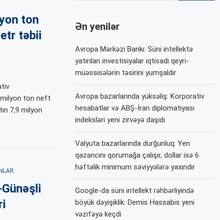
lyon ton
Ən yenilər
tr təbii
Avropa Mərkəzi Bankı: Süni intellektə
yatırılan investisiyalar iqtisadi qeyri-
müəssisələrin təsirini yumşaldır
tiv
Avropa bazarlarında yüksəliş: Korporativ
 milyon ton neft
hesabatlar və ABŞ-İran diplomatiyası
atın 7,9 milyon
indeksləri yeni zirvəyə daşıdı
Valyuta bazarlarında durğunluq: Yen
qazancını qorumağa çalışır, dollar isə 6
həftəlik minimum səviyyələrə yaxındır
NLAR
-Günəşli
Google-da süni intellekt rəhbərliyində
ri
böyük dəyişiklik: Demis Hassabis yeni
vəzifəyə keçdi