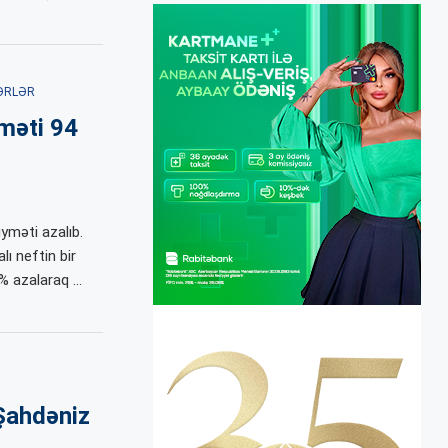
ƏRLƏR
məti 94
yməti azalıb.
lı neftin bir
8% azalaraq …
Şahdəniz