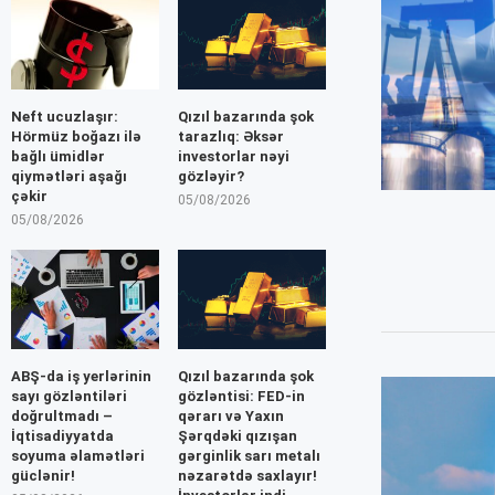
Neft ucuzlaşır:
Qızıl bazarında şok
Hörmüz boğazı ilə
tarazlıq: Əksər
bağlı ümidlər
investorlar nəyi
qiymətləri aşağı
gözləyir?
çəkir
05/08/2026
05/08/2026
ABŞ-da iş yerlərinin
Qızıl bazarında şok
sayı gözləntiləri
gözləntisi: FED-in
doğrultmadı –
qərarı və Yaxın
İqtisadiyyatda
Şərqdəki qızışan
soyuma əlamətləri
gərginlik sarı metalı
güclənir!
nəzarətdə saxlayır!