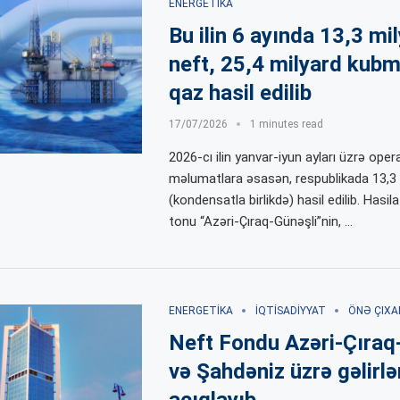
ENERGETIKA
Bu ilin 6 ayında 13,3 mi
neft, 25,4 milyard kubme
qaz hasil edilib
17/07/2026
1 minutes read
2026-cı ilin yanvar-iyun ayları üzrə opera
məlumatlara əsasən, respublikada 13,3
(kondensatla birlikdə) hasil edilib. Hasil
tonu “Azəri-Çıraq-Günəşli”nin, …
ENERGETIKA
İQTISADIYYAT
ÖNƏ ÇIXA
Neft Fondu Azəri-Çıraq
və Şahdəniz üzrə gəlirlə