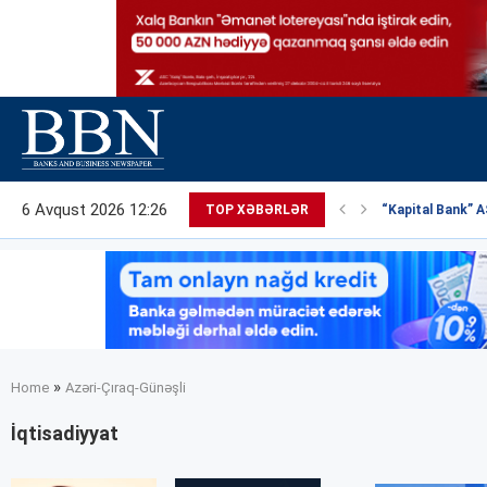
6 Avqust 2026 12:26
TOP XƏBƏRLƏR
“Kapital Bank” AS
»
Home
Azəri-Çıraq-Günəşli
İqtisadiyyat