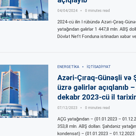
açıqlayıb
04/04/2024
0 minutes read
2024-cü ilin I rübündə Azəri-Çıraq-Günə
yatağından gəlirlər 1 447,8 mln. ABŞ dol
Dövlət Neft Fonduna istinadən xəbər veri
ENERGETIKA
İQTISADIYYAT
Azəri-Çıraq-Günəşli və 
üzrə gəlirlər açıqlanıb –
dekabr 2023-cü il tarixi
07/12/2023
0 minutes read
AÇG yatağından – (01.01.2023 – 01.12.20
353,8 mln. ABŞ dolları. Şahdəniz yatağı
kondensat) – (01.01.2023 – 01.12.2023 t