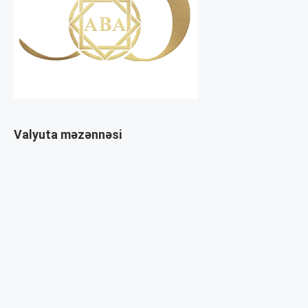
Valyuta məzənnəsi