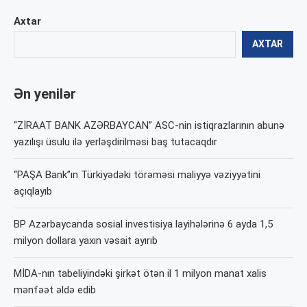
Axtar
AXTAR
Ən yenilər
“ZİRAAT BANK AZƏRBAYCAN” ASC-nin istiqrazlarının abunə
yazılışı üsulu ilə yerləşdirilməsi baş tutacaqdır
“PAŞA Bank”ın Türkiyədəki törəməsi maliyyə vəziyyətini
açıqlayıb
BP Azərbaycanda sosial investisiya layihələrinə 6 ayda 1,5
milyon dollara yaxın vəsait ayırıb
MİDA-nın tabeliyindəki şirkət ötən il 1 milyon manat xalis
mənfəət əldə edib