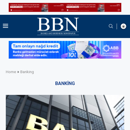
»
Home
Banking
BANKING