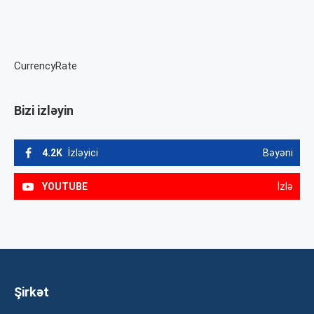
CurrencyRate
Bizi izləyin
4.2K
İzləyici
Bəyəni
YOUTUBE
İzlə
Şirkət