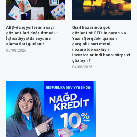
ABŞ-da iş yerlərinin sayı
Qızıl bazarında şok
gözləntiləri doğrultmadı –
gözləntisi: FED-in qərarı və
İqtisadiyyatda soyuma
Yaxın Şərqdəki qızışan
əlamətləri güclənir!
gərginlik sarı metalı
nəzarətdə saxlayır!
05/08/2026
İnvestorlar indi hansı sürprizi
gözləyir?
04/08/2026