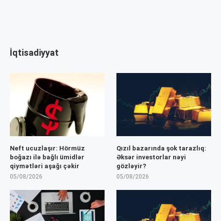
İqtisadiyyat
Neft ucuzlaşır: Hörmüz
Qızıl bazarında şok tarazlıq:
boğazı ilə bağlı ümidlər
Əksər investorlar nəyi
qiymətləri aşağı çəkir
gözləyir?
05/08/2026
05/08/2026