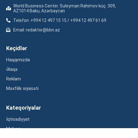
World Business Center. Suleyman Rahimov küç. 309,
AZ1014 Baku, Azərbaycan
Telefon: +994 12 497 15 15 / +994 12 497 61 69
Email: redaktor@bbn.az
Keçidlər
Haqqımızda
Əlaqə
Reklam
Məxfilik siyasəti
Kateqoriyalar
İqtisadiyyat
Maliyyə