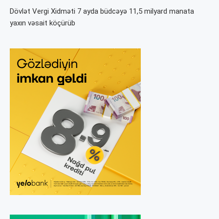
Dövlət Vergi Xidməti 7 ayda büdcəyə 11,5 milyard manata
yaxın vəsait köçürüb