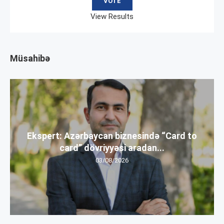
View Results
Müsahibə
Ekspert: Azərbaycan biznesində “Card to
card” dövriyyəsi aradan...
03/08/2026