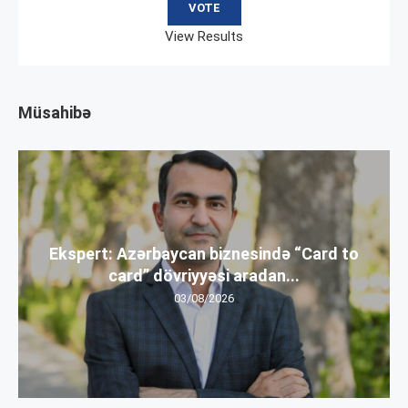
View Results
Müsahibə
Ekspert: Azərbaycan biznesində “Card to
card” dövriyyəsi aradan...
03/08/2026