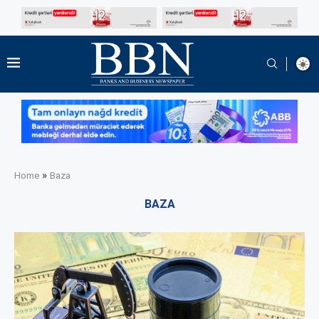
»
Home
Baza
BAZA