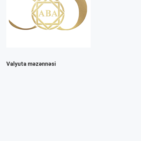
Valyuta məzənnəsi