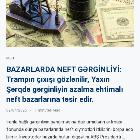
NEFT
BAZARLARDA NEFT GƏRGİNLİYİ:
Trampın çıxışı gözlənilir, Yaxın
Şərqdə gərginliyin azalma ehtimalı
neft bazarlarına təsir edir.
02/04/2026
1 minutes read
İranla bağlı gərginliyin səngiməsinə dair ümidlərin artması
fonunda dünya bazarlarında neft qiymətləri itkilərini bərpa edə
bilmir. İnvestorlar hazırda bütün diqqətini ABŞ Prezidenti …