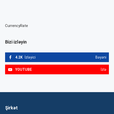
CurrencyRate
Bizi izləyin
4.2K
İzləyici
Bəyəni
YOUTUBE
İzlə
Şirkət