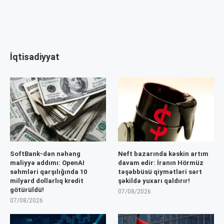
İqtisadiyyat
SoftBank-dən nəhəng
Neft bazarında kəskin artım
maliyyə addımı: OpenAI
davam edir: İranın Hörmüz
səhmləri qarşılığında 10
təşəbbüsü qiymətləri sərt
milyard dollarlıq kredit
şəkildə yuxarı qaldırır!
götürüldü!
07/08/2026
07/08/2026