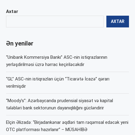
Axtar
AXTAR
Ən yenilər
“Unibank Kommersiya Bankı” ASC-nin istiqrazlarının
yerləşdirilməsi üzrə hərrac keçiriləcəkdir
“GL” ASC-nin istiqrazları üçün “Ticarətə İcazə” qərarı
verilmişdir
“Moody’s”: Azərbaycanda prudensial siyasət və kapital
tələbləri bank sektorunun dayanıqlılığını gücləndirir
Elçin Əlizadə: “Birjadankənar əqdləri tam rəqəmsal edəcək yeni
OTC platforması hazırlanır” – MÜSAHİBƏ