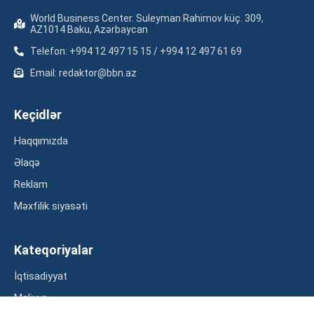
World Business Center. Suleyman Rahimov küç. 309,
AZ1014 Baku, Azərbaycan
Telefon: +994 12 497 15 15 / +994 12 497 61 69
Email: redaktor@bbn.az
Keçidlər
Haqqımızda
Əlaqə
Reklam
Məxfilik siyasəti
Kateqoriyalar
İqtisadiyyat
Maliyyə