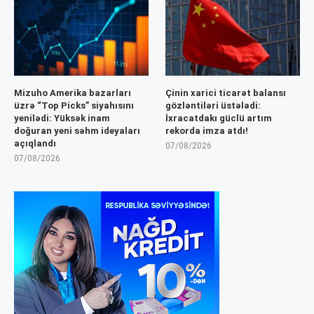
Mizuho Amerika bazarları
Çinin xarici ticarət balansı
üzrə “Top Picks” siyahısını
gözləntiləri üstələdi:
yenilədi: Yüksək inam
İxracatdakı güclü artım
doğuran yeni səhm ideyaları
rekorda imza atdı!
açıqlandı
07/08/2026
07/08/2026