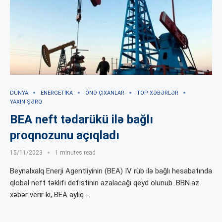
DÜNYA
ENERGETIKA
ÖNƏ ÇIXANLAR
TOP XƏBƏRLƏR
YAXIN ŞƏRQ
BEA neft tədarükü ilə bağlı
proqnozunu açıqladı
15/11/2023
1 minutes read
Beynəlxalq Enerji Agentliyinin (BEA) IV rüb ilə bağlı hesabatında
qlobal neft təklifi defistinin azalacağı qeyd olunub. BBN.az
xəbər verir ki, BEA aylıq …