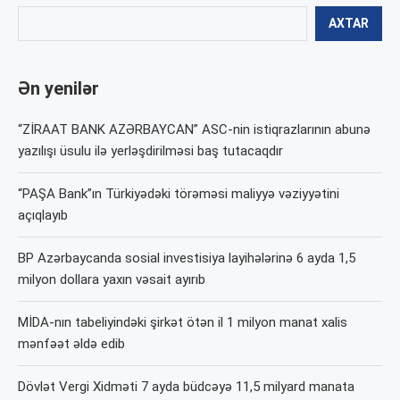
AXTAR
Ən yenilər
“ZİRAAT BANK AZƏRBAYCAN” ASC-nin istiqrazlarının abunə
yazılışı üsulu ilə yerləşdirilməsi baş tutacaqdır
“PAŞA Bank”ın Türkiyədəki törəməsi maliyyə vəziyyətini
açıqlayıb
BP Azərbaycanda sosial investisiya layihələrinə 6 ayda 1,5
milyon dollara yaxın vəsait ayırıb
MİDA-nın tabeliyindəki şirkət ötən il 1 milyon manat xalis
mənfəət əldə edib
Dövlət Vergi Xidməti 7 ayda büdcəyə 11,5 milyard manata