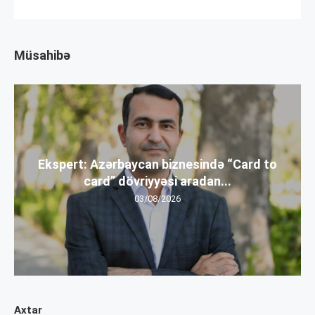
Müsahibə
Ekspert: Azərbaycan biznesində “Card to
card” dövriyyəsi aradan...
03/08/2026
Axtar