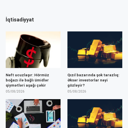
İqtisadiyyat
Neft ucuzlaşır: Hörmüz
Qızıl bazarında şok tarazlıq:
boğazı ilə bağlı ümidlər
Əksər investorlar nəyi
qiymətləri aşağı çəkir
gözləyir?
05/08/2026
05/08/2026