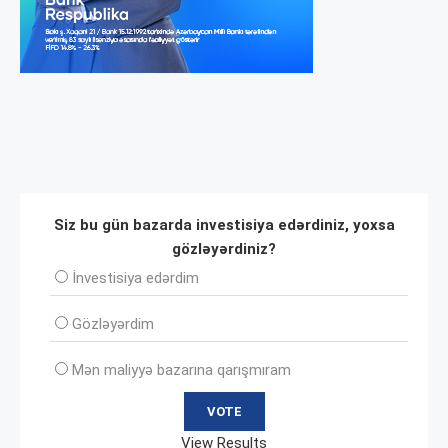
Siz bu gün bazarda investisiya edərdiniz, yoxsa
gözləyərdiniz?
İnvеstisiya edərdim
Gözləyərdim
Mən maliyyə bazarına qarışmıram
View Results