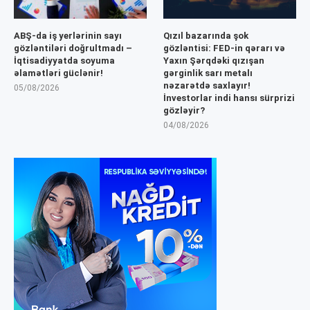
ABŞ-da iş yerlərinin sayı
Qızıl bazarında şok
gözləntiləri doğrultmadı –
gözləntisi: FED-in qərarı və
İqtisadiyyatda soyuma
Yaxın Şərqdəki qızışan
əlamətləri güclənir!
gərginlik sarı metalı
nəzarətdə saxlayır!
05/08/2026
İnvestorlar indi hansı sürprizi
gözləyir?
04/08/2026