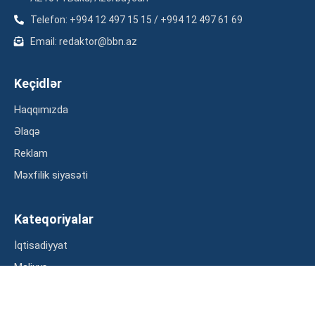
Telefon: +994 12 497 15 15 / +994 12 497 61 69
Email: redaktor@bbn.az
Keçidlər
Haqqımızda
Əlaqə
Reklam
Məxfilik siyasəti
Kateqoriyalar
İqtisadiyyat
Maliyyə
Müsahibə
Statistika