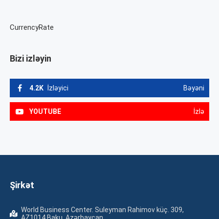
CurrencyRate
Bizi izləyin
4.2K
İzləyici
Bəyəni
YOUTUBE
İzlə
Şirkət
World Business Center. Suleyman Rahimov küç. 309,
AZ1014 Baku, Azərbaycan