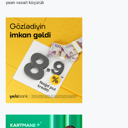
yaxın vəsait köçürüb