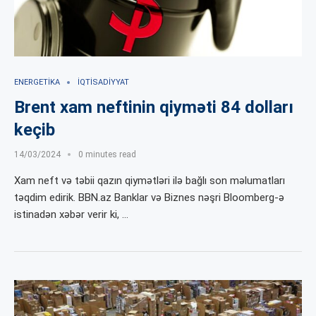
ENERGETIKA
İQTISADIYYAT
Brent xam neftinin qiyməti 84 dolları
keçib
14/03/2024
0 minutes read
Xam neft və təbii qazın qiymətləri ilə bağlı son məlumatları
təqdim edirik. BBN.az Banklar və Biznes nəşri Bloomberg-ə
istinadən xəbər verir ki, …