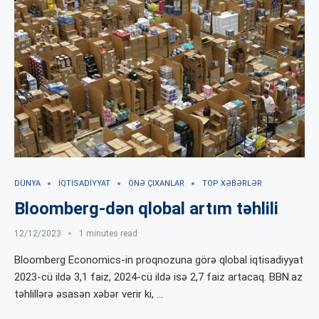
DÜNYA
İQTISADIYYAT
ÖNƏ ÇIXANLAR
TOP XƏBƏRLƏR
Bloomberg-dən qlobal artım təhlili
12/12/2023
1 minutes read
Bloomberg Economics-in proqnozuna görə qlobal iqtisadiyyat
2023-cü ildə 3,1 faiz, 2024-cü ildə isə 2,7 faiz artacaq. BBN.az
təhlillərə əsasən xəbər verir ki, …