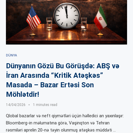
DÜNYA
Dünyanın Gözü Bu Görüşdə: ABŞ və
İran Arasında “Kritik Atəşkəs”
Masada – Bazar Ertəsi Son
Möhlətdir!
14/04/2026
1 minutes read
Qlobal bazarlar və neft qiymətləri üçün həlledici an yaxınlaşır:
Bloomberg-in məlumatına görə, Vaşinqton və Tehran
rəsmiləri aprelin 20-nə təyin olunmuş atəşkəs müddəti …