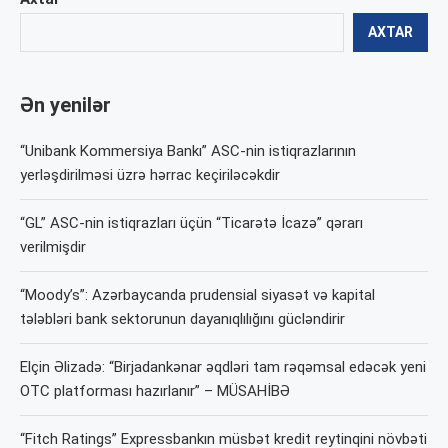
AXTAR
Ən yenilər
“Unibank Kommersiya Bankı” ASC-nin istiqrazlarının
yerləşdirilməsi üzrə hərrac keçiriləcəkdir
“GL” ASC-nin istiqrazları üçün “Ticarətə İcazə” qərarı
verilmişdir
“Moody’s”: Azərbaycanda prudensial siyasət və kapital
tələbləri bank sektorunun dayanıqlılığını gücləndirir
Elçin Əlizadə: “Birjadankənar əqdləri tam rəqəmsal edəcək yeni
OTC platforması hazırlanır” – MÜSAHİBƏ
“Fitch Ratings” Expressbankın müsbət kredit reytinqini növbəti