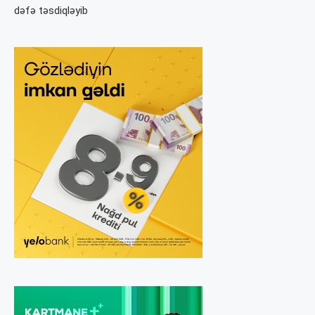
dəfə təsdiqləyib