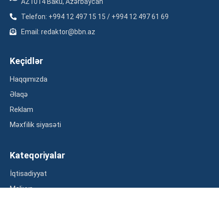
AZ1014 Baku, Azərbaycan
Telefon: +994 12 497 15 15 / +994 12 497 61 69
Email: redaktor@bbn.az
Keçidlər
Haqqımızda
Əlaqə
Reklam
Məxfilik siyasəti
Kateqoriyalar
İqtisadiyyat
Maliyyə
Müsahibə
Statistika