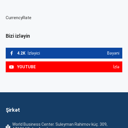
CurrencyRate
Bizi izləyin
4.2K
İzləyici
Bəyəni
YOUTUBE
İzlə
Şirkət
World Business Center. Suleyman Rahimov küç. 309,