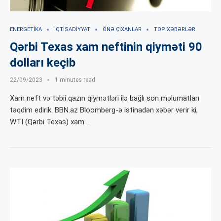
ENERGETIKA
İQTISADIYYAT
ÖNƏ ÇIXANLAR
TOP XƏBƏRLƏR
Qərbi Texas xam neftinin qiyməti 90
dolları keçib
22/09/2023
1 minutes read
Xam neft və təbii qazın qiymətləri ilə bağlı son məlumatları
təqdim edirik. BBN.az Bloomberg-ə istinadən xəbər verir ki,
WTI (Qərbi Texas) xam …