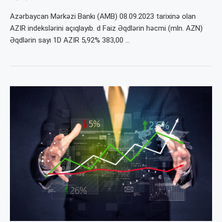
Azərbaycan Mərkəzi Bankı (AMB) 08.09.2023 tarixinə olan
AZIR indekslərini açıqlayıb. d Faiz Əqdlərin həcmi (mln. AZN)
Əqdlərin sayı 1D AZIR 5,92% 383,00 …