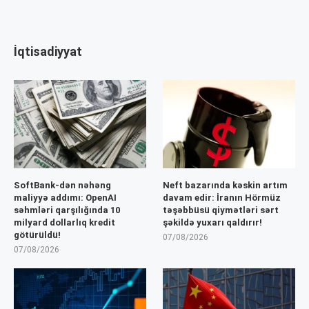
İqtisadiyyat
SoftBank-dən nəhəng
Neft bazarında kəskin artım
maliyyə addımı: OpenAI
davam edir: İranın Hörmüz
səhmləri qarşılığında 10
təşəbbüsü qiymətləri sərt
milyard dollarlıq kredit
şəkildə yuxarı qaldırır!
götürüldü!
07/08/2026
07/08/2026