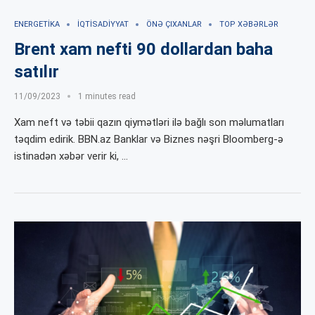
ENERGETIKA
İQTISADIYYAT
ÖNƏ ÇIXANLAR
TOP XƏBƏRLƏR
Brent xam nefti 90 dollardan baha
satılır
11/09/2023
1 minutes read
Xam neft və təbii qazın qiymətləri ilə bağlı son məlumatları
təqdim edirik. BBN.az Banklar və Biznes nəşri Bloomberg-ə
istinadən xəbər verir ki, …