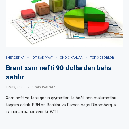
ENERGETIKA
İQTISADIYYAT
ÖNƏ ÇIXANLAR
TOP XƏBƏRLƏR
Brent xam nefti 90 dollardan baha
satılır
12/09/2023
1 minutes read
Xam neft və təbii qazın qiymətləri ilə bağlı son məlumatları
təqdim edirik. BBN.az Banklar və Biznes nəşri Bloomberg-ə
istinadən xəbər verir ki, WTI …