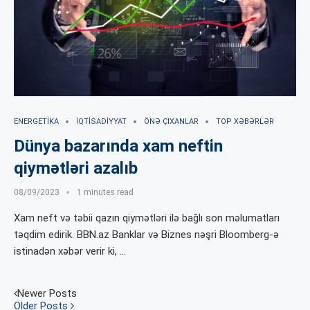
ENERGETIKA
İQTISADIYYAT
ÖNƏ ÇIXANLAR
TOP XƏBƏRLƏR
Dünya bazarında xam neftin
qiymətləri azalıb
08/09/2023
1 minutes read
Xam neft və təbii qazın qiymətləri ilə bağlı son məlumatları
təqdim edirik. BBN.az Banklar və Biznes nəşri Bloomberg-ə
istinadən xəbər verir ki, …
Newer Posts
Older Posts