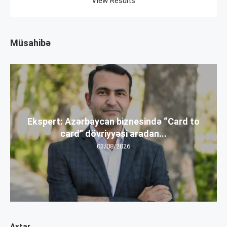
View Results
Müsahibə
Ekspert: Azərbaycan biznesində “Card to
card” dövriyyəsi aradan...
03/08/2026
Axtar