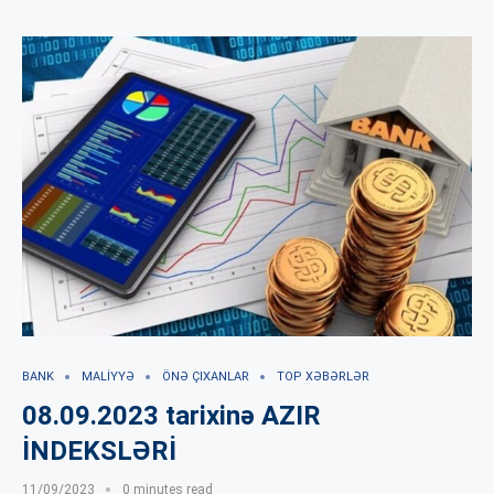
BANK
MALIYYƏ
ÖNƏ ÇIXANLAR
TOP XƏBƏRLƏR
08.09.2023 tarixinə AZIR
İNDEKSLƏRİ
11/09/2023
0 minutes read