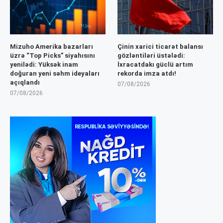
Mizuho Amerika bazarları
Çinin xarici ticarət balansı
üzrə “Top Picks” siyahısını
gözləntiləri üstələdi:
yenilədi: Yüksək inam
İxracatdakı güclü artım
doğuran yeni səhm ideyaları
rekorda imza atdı!
açıqlandı
07/08/2026
07/08/2026