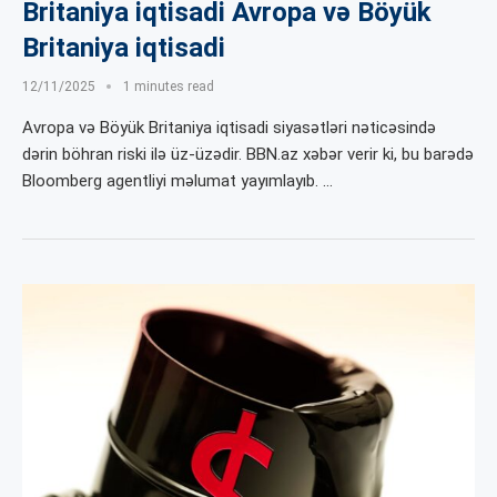
Britaniya iqtisadi Avropa və Böyük
Britaniya iqtisadi
12/11/2025
1 minutes read
Avropa və Böyük Britaniya iqtisadi siyasətləri nəticəsində
dərin böhran riski ilə üz-üzədir. BBN.az xəbər verir ki, bu barədə
Bloomberg agentliyi məlumat yayımlayıb. …